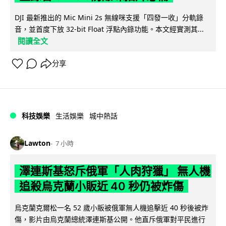
DJI 最新推出的 Mic Mini 2s 無線咪支援「四發一收」分軌錄
音，並首度下放 32-bit Float 浮點內錄功能。本文經實測其...
閱讀全文
分享
科技娛樂
生活娛樂
城中熱話
Lawton
7 小時
澤連斯基怒斥俄軍「人肉狩獵」 無人機
追殺烏克蘭小販近 40 秒仍被炸傷
烏克蘭克爾松一名 52 歲小販被俄軍無人機追擊近 40 秒後被炸
傷，影片由烏克蘭總統澤連斯基公開。他直斥俄軍對平民進行