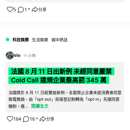
5
1
分享
↗
科技娛樂
生活娛樂
城中熱話
Vin
11 小時
法國 8 月 11 日出新例 未經同意嚴禁
Cold Call 違規企業最高罰 345 萬
法國將於 8 月 11 日起實施新例，全面禁止企業未經消費者同意
致電推銷，由「opt-out」拒接登記制轉為「opt-in」先徵同意
閱讀全文
機制。違...
164
16
分享
↗