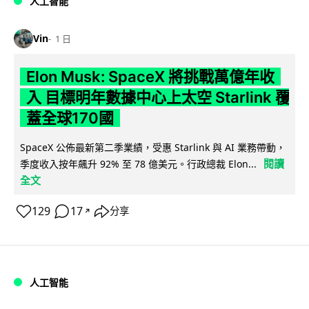
人工智能
Vin
1 日
Elon Musk: SpaceX 將挑戰萬億年收
入 目標明年數據中心上太空 Starlink 覆
蓋全球170國
SpaceX 公佈最新第二季業績，受惠 Starlink 與 AI 業務帶動，
閱讀
季度收入按年飆升 92% 至 78 億美元。行政總裁 Elon...
全文
129
17
分享
↗
人工智能