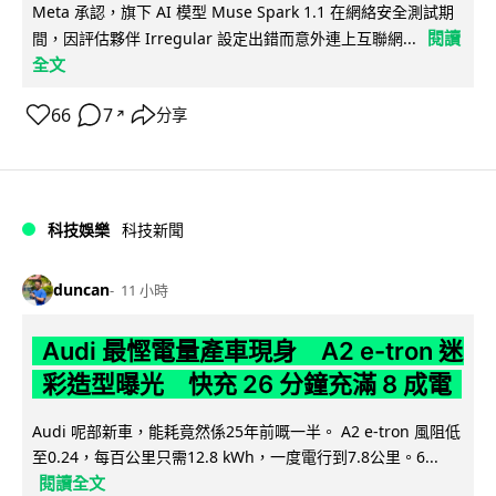
Meta 承認，旗下 AI 模型 Muse Spark 1.1 在網絡安全測試期
閱讀
間，因評估夥伴 Irregular 設定出錯而意外連上互聯網...
全文
66
7
分享
↗
科技娛樂
科技新聞
duncan
11 小時
Audi 最慳電量產車現身 A2 e-tron 迷
彩造型曝光 快充 26 分鐘充滿 8 成電
Audi 呢部新車，能耗竟然係25年前嘅一半。 A2 e-tron 風阻低
至0.24，每百公里只需12.8 kWh，一度電行到7.8公里。6...
閱讀全文