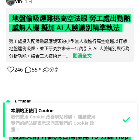
Vin
1 日
地盤偷吸煙難逃高空法眼 勞工處出動熱
感無人機 擬加 AI 人臉識別精準執法
勞工處投入配備熱感應鏡頭的小型無人機進行高空巡邏以打擊
地盤違例吸煙，並正研究於未來一年內引入 AI 人臉識別與行為
閱讀全文
分析功能，結合三大技術進一...
246
55
分享
↗
人工智能
本網站正使用 Cookie
我們使用 Cookie 改善網站體驗。 繼續使用
Lawton
1 日
我們的網站即表示您同意我們的
Cookie 政
策
。
貨運火箭 沖繩飛台灣僅需 15 分鐘 Hop