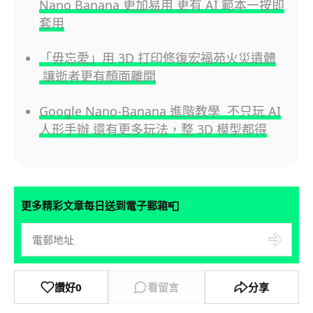
Nano Banana 更加易用 更有 AI 範本一按即
套用
「毋忘愛」用 3D 打印修復宏福苑火災遺體
讓逝者更有顏面離開
Google Nano-Banana 進階教學 不只玩 AI
人形手辦 還有更多玩法，整 3D 模型都得
📮
更多精彩文章每日送到電子郵箱
讚好
0
看留言
分享