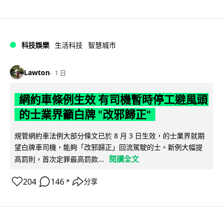
科技娛樂
生活科技
智慧城市
Lawton
1 日
網約車條例生效 有司機暫時停工避風頭
的士業界籲白牌 "改邪歸正"
規管網約車法例大部分條文已於 8 月 3 日生效，的士業界就期
望白牌車司機，能夠「改邪歸正」回流駕駛的士。新例大幅提
閱讀全文
高罰則，首次定罪最高罰款...
204
146
分享
↗