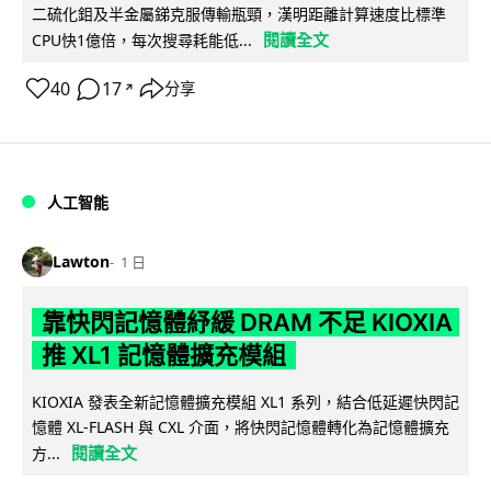
二硫化鉬及半金屬銻克服傳輸瓶頸，漢明距離計算速度比標準
閱讀全文
CPU快1億倍，每次搜尋耗能低...
40
17
分享
↗
人工智能
Lawton
1 日
靠快閃記憶體紓緩 DRAM 不足 KIOXIA
推 XL1 記憶體擴充模組
KIOXIA 發表全新記憶體擴充模組 XL1 系列，結合低延遲快閃記
憶體 XL-FLASH 與 CXL 介面，將快閃記憶體轉化為記憶體擴充
閱讀全文
方...