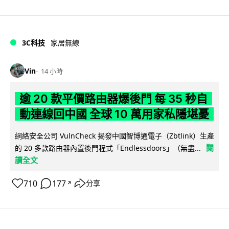
3C科技
家居無線
Vin
14 小時
逾 20 款平價路由器爆後門 每 35 秒自
動連線回中國 全球 10 萬用家私隱堪憂
網絡安全公司 VulnCheck 揭發中國智博通電子（Zbtlink）生產
閱
的 20 多款路由器內置後門程式「Endlessdoors」（無盡...
讀全文
710
177
分享
↗