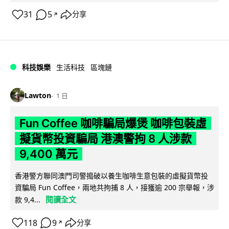
31
5
分享
↗
科技娛樂
生活科技
區塊鏈
Lawton
1 日
Fun Coffee 咖啡騙局爆煲 咖啡包裝虛
擬貨幣投資騙局 港澳警拘 8 人涉款
9,400 萬元
香港警方聯同澳門司警搗破以養生咖啡生意包裝的虛擬貨幣投
資騙局 Fun Coffee，兩地共拘捕 8 人，接獲逾 200 宗舉報，涉
閱讀全文
款 9,4...
118
9
分享
↗