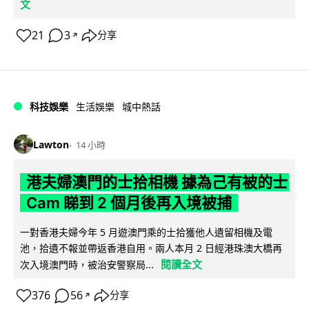
文
21
3
分享
↗
科技娛樂
生活娛樂
城中熱話
Lawton
14 小時
港夫婦澳門的士拾相機 據為己有被的士
Cam 睇到 2 個月後再入境被捕
一對香港夫婦今年 5 月遊澳門乘的士拾獲他人遺留相機及電
池，拾遺不報並帶返香港自用。兩人本月 2 日經港珠澳大橋再
閱讀全文
次入境澳門時，被治安警察局...
376
56
分享
↗