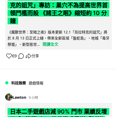
克的詛咒」專訪：巢穴不為提高世界首
領門檻而設 《諸王之眠》縮短約 10 分
鐘
《魔獸世界：至暗之夜》版本更新 12.1「烏拉特克的詛咒」將
於 8 月 13 日正式上線，帶來全新區域「盤蛇島」、地城「毒牙
閱讀全文
祭壇」、新型態世...
69
分享
科技娛樂
遊戲情報
Lawton
9 小時
日本二手遊戲店減 90% 門市 業績反增