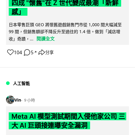
四成 "懷舊"在 Z 世代變成最潮「新鮮
感」
日本零售巨頭 GEO 將懷舊遊戲銷售門市從 1,000 間大幅減至
99 間，但銷售額卻不降反升至過往的 1.4 倍。做到「減店增
閱讀全文
收」奇蹟，...
104
5
分享
↗
人工智能
Vin
9 小時
Meta AI 模型測試期間入侵他家公司 三
大 AI 巨頭接連曝安全漏洞