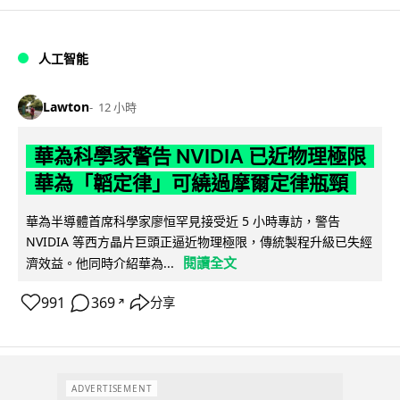
人工智能
Lawton
12 小時
華為科學家警告 NVIDIA 已近物理極限
華為「韜定律」可繞過摩爾定律瓶頸
華為半導體首席科學家廖恒罕見接受近 5 小時專訪，警告
NVIDIA 等西方晶片巨頭正逼近物理極限，傳統製程升級已失經
閱讀全文
濟效益。他同時介紹華為...
991
369
分享
↗
ADVERTISEMENT