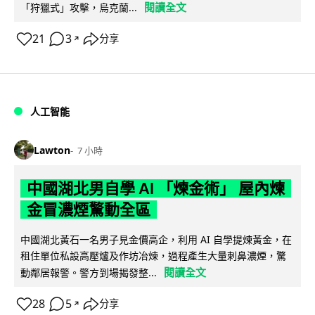
閱讀全文
「狩獵式」攻擊，烏克蘭...
21
3
分享
↗
人工智能
Lawton
7 小時
中國湖北男自學 AI 「煉金術」 屋內煉
金冒濃煙驚動全區
中國湖北黃石一名男子見金價高企，利用 AI 自學提煉黃金，在
租住單位私設高壓爐及作坊冶煉，過程產生大量刺鼻濃煙，驚
閱讀全文
動鄰居報警。警方到場揭發整...
28
5
分享
↗