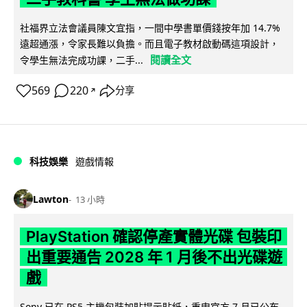
社福界立法會議員陳文宜指，一間中學書單價錢按年加 14.7%
遠超通漲，令家長難以負擔。而且電子教材啟動碼這項設計，
閱讀全文
令學生無法完成功課，二手...
569
220
分享
↗
科技娛樂
遊戲情報
Lawton
13 小時
PlayStation 確認停產實體光碟 包裝印
出重要通告 2028 年 1 月後不出光碟遊
戲
Sony 已在 PS5 主機包裝加貼提示貼紙，重申官方 7 月已公布