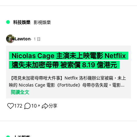
科技娛樂
影視娛樂
Lawton
1 日
Nicolas Cage 主演未上映電影 Netflix
遺失未加密母帶 被索償 8.19 億港元
【唔見未加密母帶咁大件事】Netflix 洛杉磯辦公室被竊，未上
映的 Nicolas Cage 電影《Fortitude》母帶亦告失蹤。電影...
閱讀全文
172
10
分享
↗