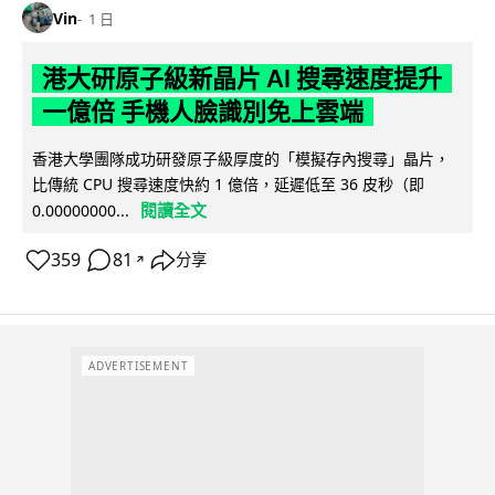
Vin
1 日
港大研原子級新晶片 AI 搜尋速度提升
一億倍 手機人臉識別免上雲端
香港大學團隊成功研發原子級厚度的「模擬存內搜尋」晶片，
比傳統 CPU 搜尋速度快約 1 億倍，延遲低至 36 皮秒（即
閱讀全文
0.00000000...
359
81
分享
↗
ADVERTISEMENT