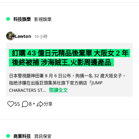
科技娛樂
影視娛樂
Lawton
10 小時
訂購 43 億日元精品後棄單 大阪女 2 年
後終被捕 涉海賊王,火影周邊產品
日本警視廳神田署 8 月 6 日公布，拘捕一名 32 歲大阪女子，
指她涉嫌在出版巨頭集英社旗下官方網店「JUMP
閱讀全文
CHARACTERS ST...
55
8
分享
↗
商業科技
資訊保安