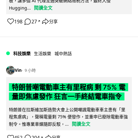
板，讓多個 AI 代理互通突破網絡限制方法，最終入侵
閱讀全文
Hugging...
198
27
分享
↗
科技娛樂
生活娛樂
城中熱話
Vin
9 小時
特朗普嘲電動車主有里程病 剩 75% 電
量即焦慮發作 狂言一手終結電車指令
特朗普在拉斯維加斯造勢大會上公開嘲諷電動車車主患有「里
程焦慮病」，聲稱電量剩 75% 便發作，並重申已廢除電動車強
閱讀全文
制令。惟專業車媒隨即反駁，...
452
204
分享
↗