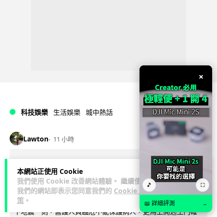
×
科技娛樂
生活娛樂
城中熱話
Lawton
11 小時
熊本地震手術室驚魂片瘋傳 醫護保護病
本網站正使用 Cookie
人、逃生門 網民讚值得尊敬
我們使用 Cookie 改善網站體驗。 繼續使用
🎵
⛶
我們的網站即表示您同意我們的
Cookie 政
策
。
熊本縣 7 月 28 日發生 7.1 級地震，熊本綜合醫院手術室鏡頭拍
📖 詳細評測
→
下地震一刻，醫護人員臨危不亂保護病人，更馬上開逃生門確