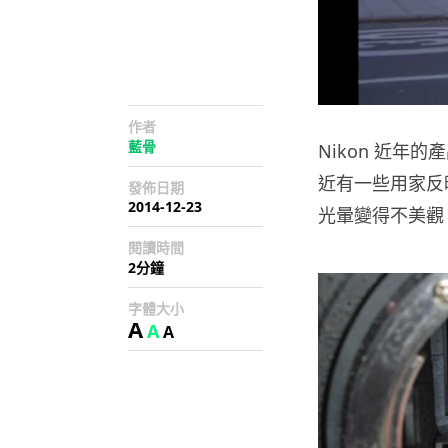
作者
藍骨
Nikon 近年
近有一些用家反
發佈日期
2014-12-23
光暈變得不美觀
閱讀時間
2分鐘
字體大小
A
A
A