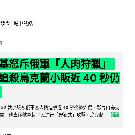
活娛樂
城中熱話
時
基怒斥俄軍「人肉狩獵」
追殺烏克蘭小販近 40 秒仍
52 歲小販被俄軍無人機追擊近 40 秒後被炸傷，影片由烏克
開。他直斥俄軍對平民進行「狩獵式」攻擊，烏克蘭...
閱讀