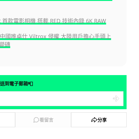
ZR 首款電影相機 搭載 RED 技術內錄 6K RAW
 控中國唯卓仕 Viltrox 侵權 大陸用戶擔心手頭上
變磚
📮
送到電子郵箱
看留言
分享