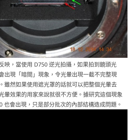
映，當使用 D750 逆光拍攝，如果拍到鏡頭光
會出現「暗間」現象，令光暈出現一截不完整現
。雖然如果使用遮光罩的話就可以把整個光暈去
光暈效果的用家來說就很不方便。據研究這個現象
750 也會出現，只是部分批次的內部結構造成問題。