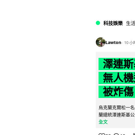
科技娛樂
生
Lawton
10 小
澤連斯
無人機
被炸傷
烏克蘭克爾松一名 
蘭總統澤連斯基公
全文