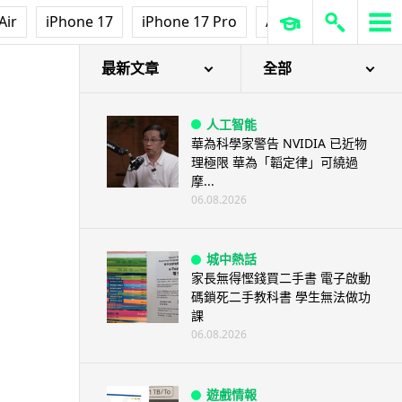
Air
iPhone 17
iPhone 17 Pro
AirPods Pro 3
Ap
最新文章
全部
人工智能
華為科學家警告 NVIDIA 已近物
理極限 華為「韜定律」可繞過
摩...
06.08.2026
城中熱話
家長無得慳錢買二手書 電子啟動
碼鎖死二手教科書 學生無法做功
課
06.08.2026
遊戲情報