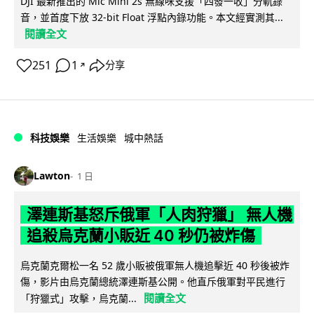
DJI 最新推出的 Mic Mini 2s 無線咪支援「四發一收」分軌錄
音，並首度下放 32-bit Float 浮點內錄功能。本文經實測其...
閱讀全文
251
1
分享
↗
科技娛樂
生活娛樂
城中熱話
Lawton
1 日
澤連斯基怒斥俄軍「人肉狩獵」 無人機
追殺烏克蘭小販近 40 秒仍被炸傷
烏克蘭克爾松一名 52 歲小販被俄軍無人機追擊近 40 秒後被炸
傷，影片由烏克蘭總統澤連斯基公開。他直斥俄軍對平民進行
閱讀全文
「狩獵式」攻擊，烏克蘭...