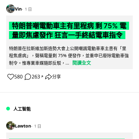
Vin
1 日
特朗普嘲電動車主有里程病 剩 75% 電
量即焦慮發作 狂言一手終結電車指令
特朗普在拉斯維加斯造勢大會上公開嘲諷電動車車主患有「里
程焦慮病」，聲稱電量剩 75% 便發作，並重申已廢除電動車強
閱讀全文
制令。惟專業車媒隨即反駁，...
580
263
分享
↗
人工智能
Lawton
1 日