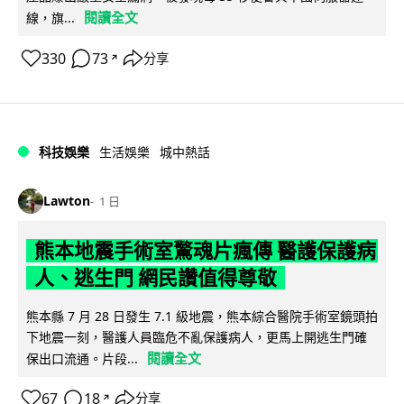
閱讀全文
線，旗...
330
73
分享
↗
科技娛樂
生活娛樂
城中熱話
Lawton
1 日
熊本地震手術室驚魂片瘋傳 醫護保護病
人、逃生門 網民讚值得尊敬
熊本縣 7 月 28 日發生 7.1 級地震，熊本綜合醫院手術室鏡頭拍
下地震一刻，醫護人員臨危不亂保護病人，更馬上開逃生門確
閱讀全文
保出口流通。片段...
67
18
分享
↗