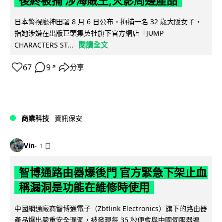
後終被捕 涉海賊王,火影周邊產品
日本警視廳神田署 8 月 6 日公布，拘捕一名 32 歲大阪女子，
指她涉嫌在出版巨頭集英社旗下官方網店「JUMP
閱讀全文
CHARACTERS ST...
67
9
分享
↗
商業科技
資訊保安
Vin
1 日
智博通路由器爆後門 官方緊急下架止血
稱漏洞是功能在維修時使用
中國網通廠商智博通電子（Zbtlink Electronics）旗下的路由器
產品爆出嚴重安全漏洞，被發現每 35 秒便會與中國伺服器連