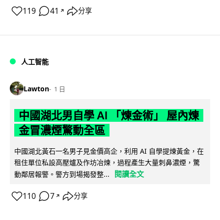
119
41
分享
↗
人工智能
Lawton
1 日
中國湖北男自學 AI 「煉金術」 屋內煉
金冒濃煙驚動全區
中國湖北黃石一名男子見金價高企，利用 AI 自學提煉黃金，在
租住單位私設高壓爐及作坊冶煉，過程產生大量刺鼻濃煙，驚
閱讀全文
動鄰居報警。警方到場揭發整...
110
7
分享
↗