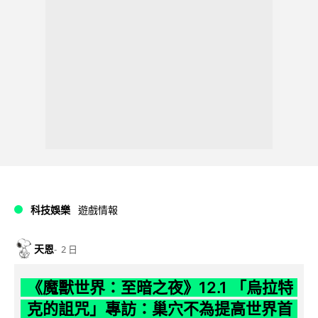
科技娛樂
遊戲情報
天恩
2 日
《魔獸世界：至暗之夜》12.1 「烏拉特
克的詛咒」專訪：巢穴不為提高世界首