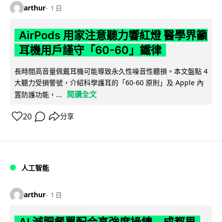
arthur
1 日
AirPods 用家注意聽力響紅燈 醫學界籲
耳機用戶謹守「60-60」鐵律
長時間高音量佩戴耳機可能導致永久性噪音性聽損。本文盤點 4
大聽力受損警號，介紹科學護耳的「60-60 原則」及 Apple 內
閱讀全文
置防護功能，...
20
分享
人工智能
arthur
1 日
AI 減肥餐單配合高強度操練 成都男