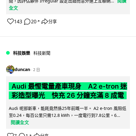
閱讀
間，因評估夥伴 Irregular 設定出錯而意外連上互聯網...
全文
143
20
分享
↗
科技娛樂
科技新聞
duncan
2 日
Audi 最慳電量產車現身 A2 e-tron 迷
彩造型曝光 快充 26 分鐘充滿 8 成電
Audi 呢部新車，能耗竟然係25年前嘅一半。 A2 e-tron 風阻低
至0.24，每百公里只需12.8 kWh，一度電行到7.8公里。6...
閱讀全文
分享
↗