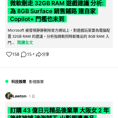
微軟刪走 32GB RAM 遊戲建議 分析:
為 8GB Surface 銷售鋪路 連自家
Copilot+ 門檻也未到
Microsoft 被發現靜靜刪除官方網站上，對遊戲玩家要為電腦配
置 32GB RAM 的建議。分析指微軟同時新推出的 8GB RAM 入
閱讀全文
門...
158
15
分享
↗
科技娛樂
影視娛樂
Lawton
1 日
訂購 43 億日元精品後棄單 大阪女 2 年