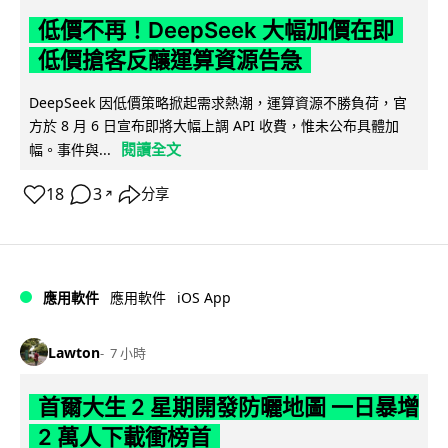
低價不再！DeepSeek 大幅加價在即
低價搶客反釀運算資源告急
DeepSeek 因低價策略掀起需求熱潮，運算資源不勝負荷，官
方於 8 月 6 日宣布即將大幅上調 API 收費，惟未公布具體加
閱讀全文
幅。事件與...
18
3
分享
↗
iOS App
應用軟件
應用軟件
Lawton
7 小時
首爾大生 2 星期開發防曬地圖 一日暴增
2 萬人下載衝榜首