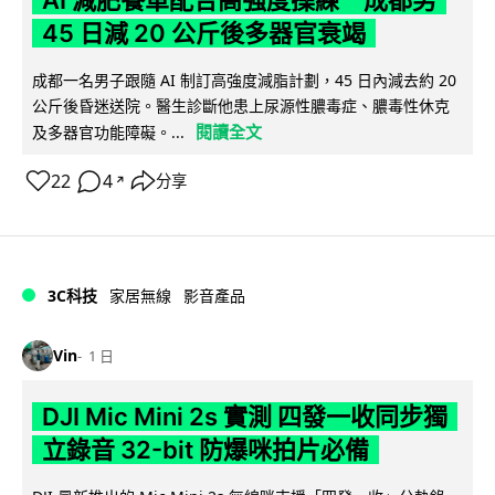
45 日減 20 公斤後多器官衰竭
成都一名男子跟隨 AI 制訂高強度減脂計劃，45 日內減去約 20
公斤後昏迷送院。醫生診斷他患上尿源性膿毒症、膿毒性休克
閱讀全文
及多器官功能障礙。...
22
4
分享
↗
3C科技
家居無線
影音產品
Vin
1 日
DJI Mic Mini 2s 實測 四發一收同步獨
立錄音 32-bit 防爆咪拍片必備