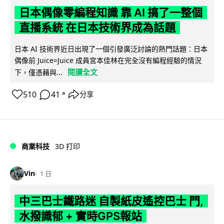
日本偶像零編程知識 靠 AI 搞了一整個
直播系統 在日本技術界成為話題
日本 AI 技術界近日出現了一個引發廣泛討論的熱門話題：日本
偶像前 Juice=Juice 成員宮本佳林在完全沒有編程經驗的情況
閱讀全文
下，僅憑藉與...
510
41
分享
↗
商業科技
3D 打印
Vin
1 日
中三巴士鐵路迷 自製紙皮遙控巴士 門,
水撥識郁 + 實時GPS報站