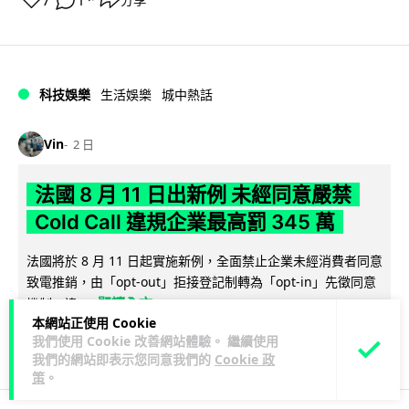
7
1
科技娛樂
生活娛樂
城中熱話
Vin
2 日
法國 8 月 11 日出新例 未經同意嚴禁
Cold Call 違規企業最高罰 345 萬
法國將於 8 月 11 日起實施新例，全面禁止企業未經消費者同意
致電推銷，由「opt-out」拒接登記制轉為「opt-in」先徵同意
閱讀全文
機制。違...
本網站正使用 Cookie
我們使用 Cookie 改善網站體驗。 繼續使用
362
27
分享
↗
我們的網站即表示您同意我們的
Cookie 政
策
。