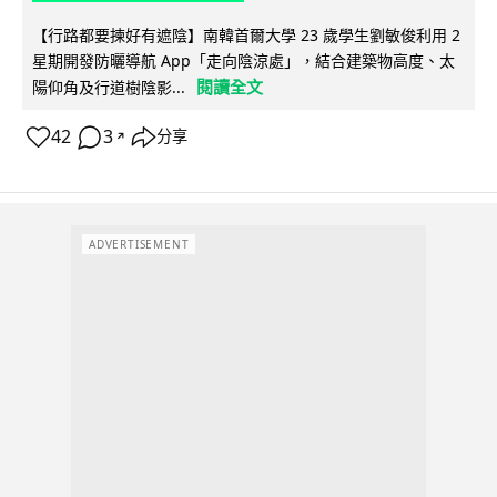
【行路都要揀好有遮陰】南韓首爾大學 23 歲學生劉敏俊利用 2
星期開發防曬導航 App「走向陰涼處」，結合建築物高度、太
閱讀全文
陽仰角及行道樹陰影...
42
3
分享
↗
ADVERTISEMENT