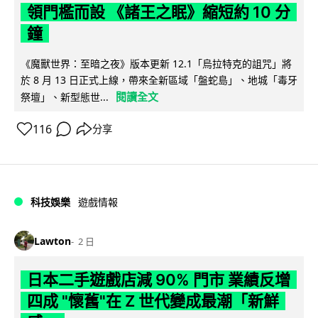
領門檻而設 《諸王之眠》縮短約 10 分
鐘
《魔獸世界：至暗之夜》版本更新 12.1「烏拉特克的詛咒」將
於 8 月 13 日正式上線，帶來全新區域「盤蛇島」、地城「毒牙
閱讀全文
祭壇」、新型態世...
116
分享
科技娛樂
遊戲情報
Lawton
2 日
日本二手遊戲店減 90% 門市 業績反增
四成 "懷舊"在 Z 世代變成最潮「新鮮