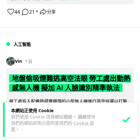
44
21
分享
↗
人工智能
Vin
1 日
地盤偷吸煙難逃高空法眼 勞工處出動熱
感無人機 擬加 AI 人臉識別精準執法
勞工處投入配備熱感應鏡頭的小型無人機進行高空巡邏以打擊
地盤違例吸煙，並正研究於未來一年內引入 AI 人臉識別與行為
本網站正使用 Cookie
閱讀全文
分析功能，結合三大技術進一...
我們使用 Cookie 改善網站體驗。 繼續使用
我們的網站即表示您同意我們的
Cookie 政
策
。
246
55
分享
↗