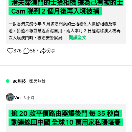
港夫婦澳門的士拾相機 據為己有被的士
Cam 睇到 2 個月後再入境被捕
一對香港夫婦今年 5 月遊澳門乘的士拾獲他人遺留相機及電
池，拾遺不報並帶返香港自用。兩人本月 2 日經港珠澳大橋再
閱讀全文
次入境澳門時，被治安警察局...
376
56
分享
↗
3C科技
家居無線
Vin
8 小時
逾 20 款平價路由器爆後門 每 35 秒自
動連線回中國 全球 10 萬用家私隱堪憂