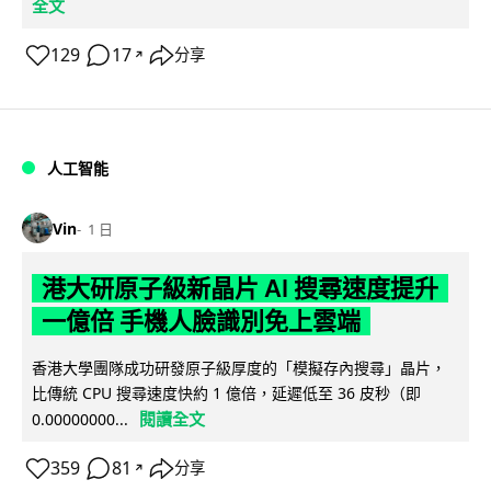
全文
129
17
分享
↗
人工智能
Vin
1 日
港大研原子級新晶片 AI 搜尋速度提升
一億倍 手機人臉識別免上雲端
香港大學團隊成功研發原子級厚度的「模擬存內搜尋」晶片，
比傳統 CPU 搜尋速度快約 1 億倍，延遲低至 36 皮秒（即
閱讀全文
0.00000000...
359
81
分享
↗