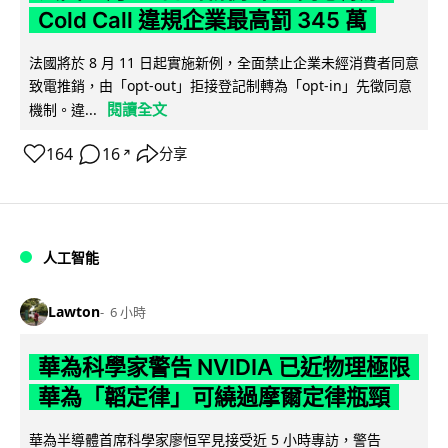
Cold Call 違規企業最高罰 345 萬
法國將於 8 月 11 日起實施新例，全面禁止企業未經消費者同意
致電推銷，由「opt-out」拒接登記制轉為「opt-in」先徵同意
閱讀全文
機制。違...
164
16
分享
↗
人工智能
Lawton
6 小時
華為科學家警告 NVIDIA 已近物理極限
華為「韜定律」可繞過摩爾定律瓶頸
華為半導體首席科學家廖恒罕見接受近 5 小時專訪，警告