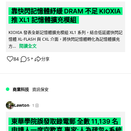
靠快閃記憶體紓緩 DRAM 不足 KIOXIA
推 XL1 記憶體擴充模組
KIOXIA 發表全新記憶體擴充模組 XL1 系列，結合低延遲快閃記
憶體 XL-FLASH 與 CXL 介面，將快閃記憶體轉化為記憶體擴充
閱讀全文
方...
84
5
分享
↗
商業科技
資訊保安
Lawton
1 日
東華學院誤發取錄電郵 全數 11,139 名
申請人一度空歡喜 專家:人為疏忽+系統