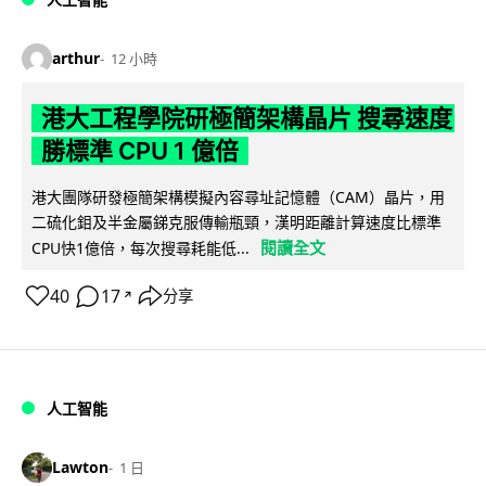
arthur
12 小時
港大工程學院研極簡架構晶片 搜尋速度
勝標準 CPU 1 億倍
港大團隊研發極簡架構模擬內容尋址記憶體（CAM）晶片，用
二硫化鉬及半金屬銻克服傳輸瓶頸，漢明距離計算速度比標準
閱讀全文
CPU快1億倍，每次搜尋耗能低...
40
17
分享
↗
人工智能
Lawton
1 日