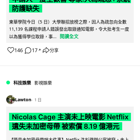
防護缺失
東華學院今日（5 日）大學聯招放榜之際，因人為疏忽向全數
11,139 名課程申請人錯誤發出取錄通知電郵，令大批考生一度
閱讀全文
以為獲得學位取錄，事...
146
17
分享
↗
科技娛樂
影視娛樂
Lawton
1 日
Nicolas Cage 主演未上映電影 Netflix
遺失未加密母帶 被索償 8.19 億港元
【唔見未加密母帶咁大件事】Netflix 洛杉磯辦公室被竊，未上