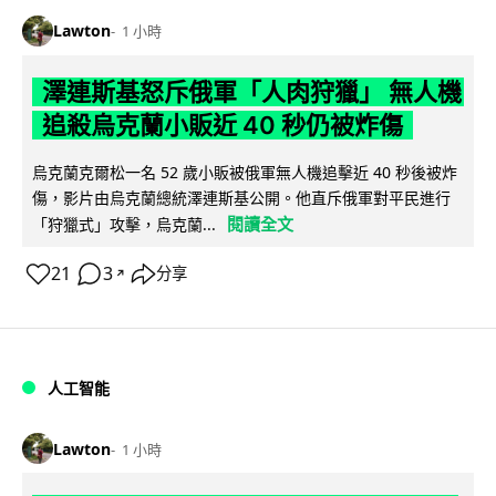
Lawton
1 小時
澤連斯基怒斥俄軍「人肉狩獵」 無人機
追殺烏克蘭小販近 40 秒仍被炸傷
烏克蘭克爾松一名 52 歲小販被俄軍無人機追擊近 40 秒後被炸
傷，影片由烏克蘭總統澤連斯基公開。他直斥俄軍對平民進行
閱讀全文
「狩獵式」攻擊，烏克蘭...
21
3
分享
↗
人工智能
Lawton
1 小時