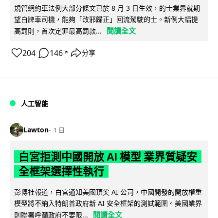
規管網約車法例大部分條文已於 8 月 3 日生效，的士業界就期
望白牌車司機，能夠「改邪歸正」回流駕駛的士。新例大幅提
閱讀全文
高罰則，首次定罪最高罰款...
204
146
分享
↗
人工智能
Lawton
1 日
白宮拒測中國開放 AI 模型 業界質疑安
全框架選擇性執行
彭博社報道，白宮通知美國頂尖 AI 公司，中國開發的開放權重
模型將不納入特朗普政府新 AI 安全框架的測試範圍。美國業界
閱讀全文
則聯署呼籲政府不要限...