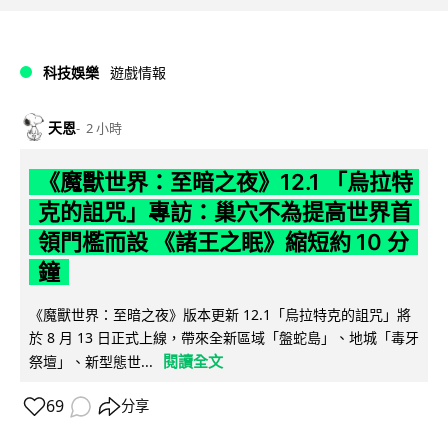
科技娛樂
遊戲情報
天恩
2 小時
《魔獸世界：至暗之夜》12.1 「烏拉特
克的詛咒」專訪：巢穴不為提高世界首
領門檻而設 《諸王之眠》縮短約 10 分
鐘
《魔獸世界：至暗之夜》版本更新 12.1「烏拉特克的詛咒」將
於 8 月 13 日正式上線，帶來全新區域「盤蛇島」、地城「毒牙
閱讀全文
祭壇」、新型態世...
69
分享