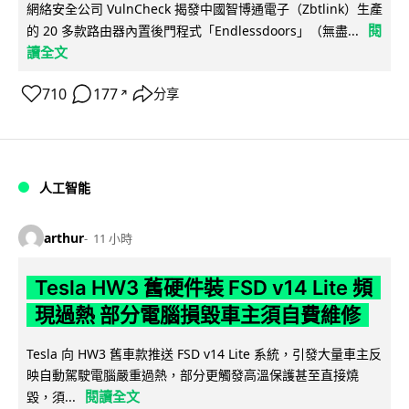
網絡安全公司 VulnCheck 揭發中國智博通電子（Zbtlink）生產
閱
的 20 多款路由器內置後門程式「Endlessdoors」（無盡...
讀全文
710
177
分享
↗
人工智能
arthur
11 小時
Tesla HW3 舊硬件裝 FSD v14 Lite 頻
現過熱 部分電腦損毀車主須自費維修
Tesla 向 HW3 舊車款推送 FSD v14 Lite 系統，引發大量車主反
映自動駕駛電腦嚴重過熱，部分更觸發高溫保護甚至直接燒
閱讀全文
毀，須...