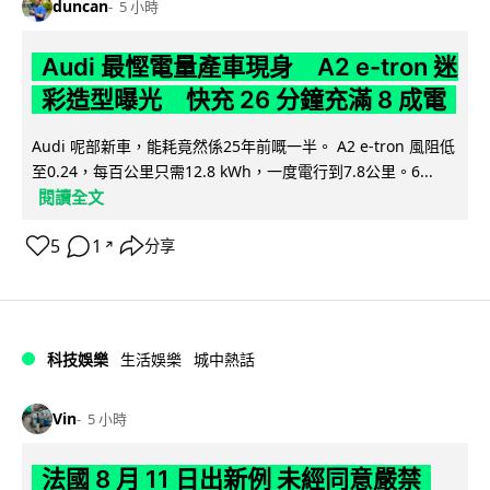
duncan
5 小時
Audi 最慳電量產車現身 A2 e-tron 迷
彩造型曝光 快充 26 分鐘充滿 8 成電
Audi 呢部新車，能耗竟然係25年前嘅一半。 A2 e-tron 風阻低
至0.24，每百公里只需12.8 kWh，一度電行到7.8公里。6...
閱讀全文
5
1
分享
↗
科技娛樂
生活娛樂
城中熱話
Vin
5 小時
法國 8 月 11 日出新例 未經同意嚴禁