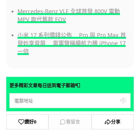
Mercedes-Benz VLE 全球首發 800V 電動
MPV 取代舊款 EQV
小米 17 系列價錢公佈 Pro 與 Pro Max 首
發妙享背屏 雷軍聲稱續航力勝 iPhone 17
一倍
📮
更多精彩文章每日送到電子郵箱
讚好
0
看留言
分享