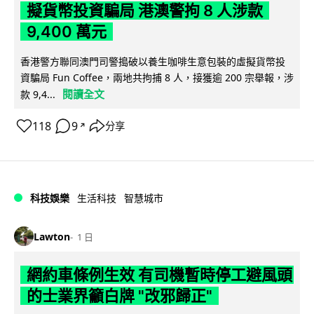
擬貨幣投資騙局 港澳警拘 8 人涉款
9,400 萬元
香港警方聯同澳門司警搗破以養生咖啡生意包裝的虛擬貨幣投
資騙局 Fun Coffee，兩地共拘捕 8 人，接獲逾 200 宗舉報，涉
閱讀全文
款 9,4...
118
9
分享
↗
科技娛樂
生活科技
智慧城市
Lawton
1 日
網約車條例生效 有司機暫時停工避風頭
的士業界籲白牌 "改邪歸正"