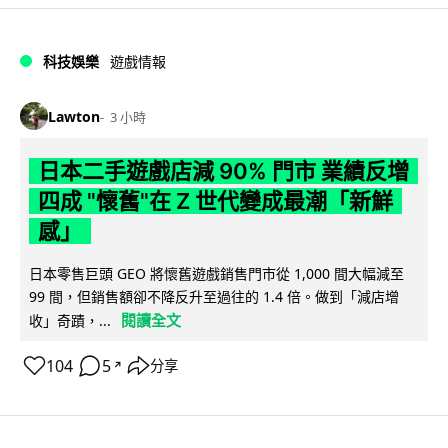
科技娛樂
遊戲情報
Lawton
3 小時
日本二手遊戲店減 90% 門市 業績反增
四成 "懷舊"在 Z 世代變成最潮「新鮮
感」
日本零售巨頭 GEO 將懷舊遊戲銷售門市從 1,000 間大幅減至
99 間，但銷售額卻不降反升至過往的 1.4 倍。做到「減店增
閱讀全文
收」奇蹟，...
104
5
分享
↗