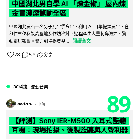
中國湖北男自學 AI 「煉金術」 屋內煉
金冒濃煙驚動全區
中國湖北黃石一名男子見金價高企，利用 AI 自學提煉黃金，在
租住單位私設高壓爐及作坊冶煉，過程產生大量刺鼻濃煙，驚
閱讀全文
動鄰居報警。警方到場揭發整...
28
5
分享
↗
3C科技
流動音樂
89
Lawton
2 小時
【評測】Sony IER-M500 入耳式監聽
耳機：現場拍攝、後製監聽與人聲利器