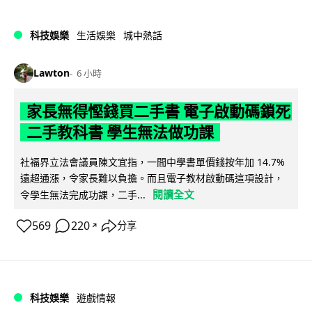
科技娛樂
生活娛樂
城中熱話
Lawton
6 小時
家長無得慳錢買二手書 電子啟動碼鎖死
二手教科書 學生無法做功課
社福界立法會議員陳文宜指，一間中學書單價錢按年加 14.7%
遠超通漲，令家長難以負擔。而且電子教材啟動碼這項設計，
閱讀全文
令學生無法完成功課，二手...
569
220
分享
↗
科技娛樂
遊戲情報