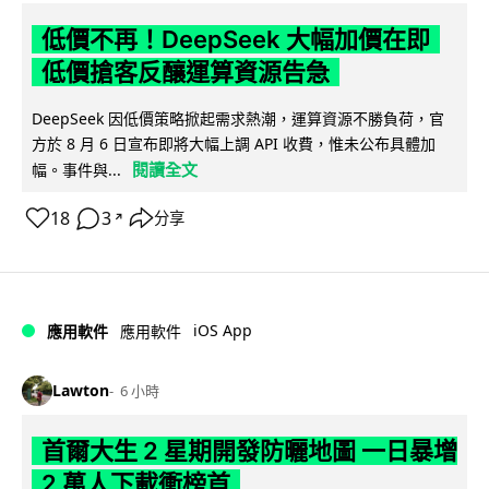
低價不再！DeepSeek 大幅加價在即
低價搶客反釀運算資源告急
DeepSeek 因低價策略掀起需求熱潮，運算資源不勝負荷，官
方於 8 月 6 日宣布即將大幅上調 API 收費，惟未公布具體加
閱讀全文
幅。事件與...
18
3
分享
↗
iOS App
應用軟件
應用軟件
Lawton
6 小時
首爾大生 2 星期開發防曬地圖 一日暴增
2 萬人下載衝榜首