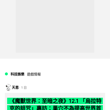
科技娛樂
遊戲情報
天恩
1 日
《魔獸世界：至暗之夜》12.1 「烏拉特
克的詛咒」專訪：巢穴不為提高世界首