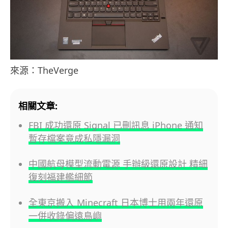
來源：TheVerge
相關文章:
FBI 成功還原 Signal 已刪訊息 iPhone 通知
暫存檔案竟成私隱漏洞
中國航母模型流動電源 手辦級還原設計 精細
復刻福建艦細節
全東京搬入 Minecraft 日本博士用兩年還原
一併收錄偏遠島嶼