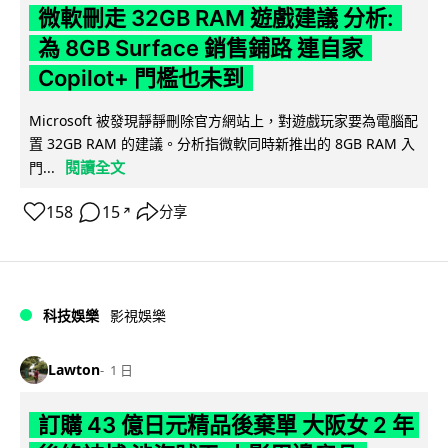
微軟刪走 32GB RAM 遊戲建議 分析:
為 8GB Surface 銷售鋪路 連自家
Copilot+ 門檻也未到
Microsoft 被發現靜靜刪除官方網站上，對遊戲玩家要為電腦配
置 32GB RAM 的建議。分析指微軟同時新推出的 8GB RAM 入
閱讀全文
門...
158
15
分享
↗
科技娛樂
影視娛樂
Lawton
1 日
訂購 43 億日元精品後棄單 大阪女 2 年