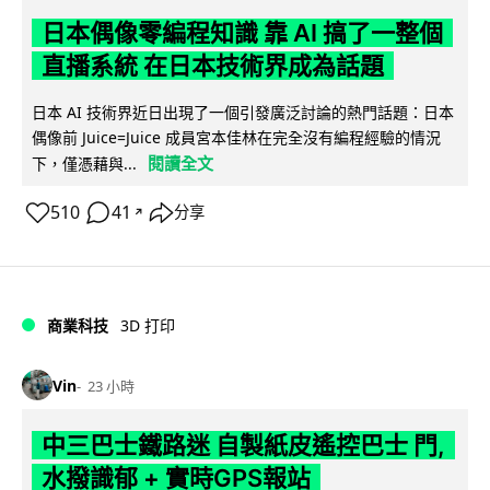
日本偶像零編程知識 靠 AI 搞了一整個
直播系統 在日本技術界成為話題
日本 AI 技術界近日出現了一個引發廣泛討論的熱門話題：日本
偶像前 Juice=Juice 成員宮本佳林在完全沒有編程經驗的情況
閱讀全文
下，僅憑藉與...
510
41
分享
↗
商業科技
3D 打印
Vin
23 小時
中三巴士鐵路迷 自製紙皮遙控巴士 門,
水撥識郁 + 實時GPS報站