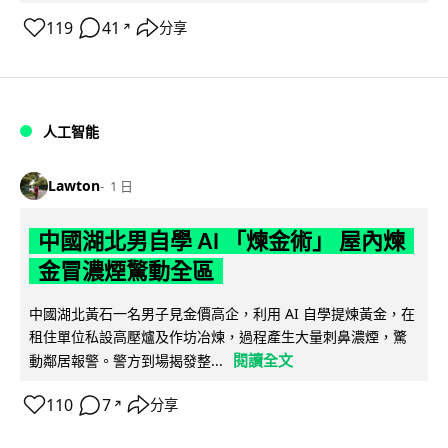
119
41
分享
↗
人工智能
Lawton
1 日
中國湖北男自學 AI 「煉金術」 屋內煉
金冒濃煙驚動全區
中國湖北黃石一名男子見金價高企，利用 AI 自學提煉黃金，在
租住單位私設高壓爐及作坊冶煉，過程產生大量刺鼻濃煙，驚
閱讀全文
動鄰居報警。警方到場揭發整...
110
7
分享
↗