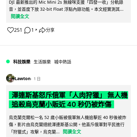
DJI 最新推出的 Mic Mini 2s 無線咪支援「四發一收」分軌錄
音，並首度下放 32-bit Float 浮點內錄功能。本文經實測其...
閱讀全文
251
1
分享
↗
科技娛樂
生活娛樂
城中熱話
Lawton
1 日
澤連斯基怒斥俄軍「人肉狩獵」 無人機
追殺烏克蘭小販近 40 秒仍被炸傷
烏克蘭克爾松一名 52 歲小販被俄軍無人機追擊近 40 秒後被炸
傷，影片由烏克蘭總統澤連斯基公開。他直斥俄軍對平民進行
閱讀全文
「狩獵式」攻擊，烏克蘭...