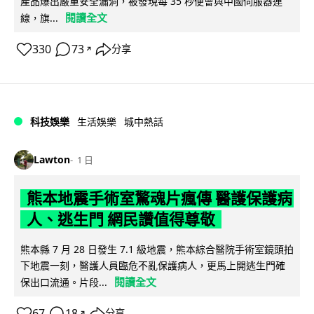
產品爆出嚴重安全漏洞，被發現每 35 秒便會與中國伺服器連
閱讀全文
線，旗...
330
73
分享
↗
科技娛樂
生活娛樂
城中熱話
Lawton
1 日
熊本地震手術室驚魂片瘋傳 醫護保護病
人、逃生門 網民讚值得尊敬
熊本縣 7 月 28 日發生 7.1 級地震，熊本綜合醫院手術室鏡頭拍
下地震一刻，醫護人員臨危不亂保護病人，更馬上開逃生門確
閱讀全文
保出口流通。片段...
67
18
分享
↗