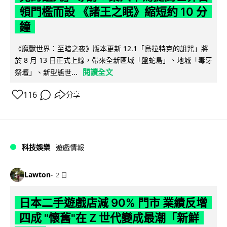
領門檻而設 《諸王之眠》縮短約 10 分
鐘
《魔獸世界：至暗之夜》版本更新 12.1「烏拉特克的詛咒」將
於 8 月 13 日正式上線，帶來全新區域「盤蛇島」、地城「毒牙
閱讀全文
祭壇」、新型態世...
116
分享
科技娛樂
遊戲情報
Lawton
2 日
日本二手遊戲店減 90% 門市 業績反增
四成 "懷舊"在 Z 世代變成最潮「新鮮