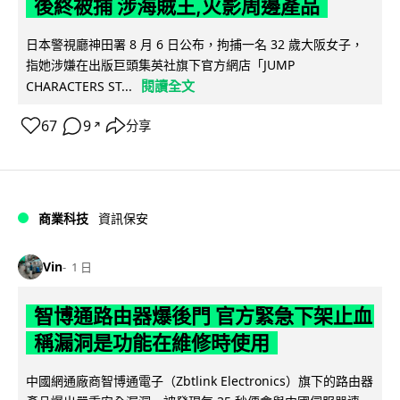
後終被捕 涉海賊王,火影周邊產品
日本警視廳神田署 8 月 6 日公布，拘捕一名 32 歲大阪女子，
指她涉嫌在出版巨頭集英社旗下官方網店「JUMP
閱讀全文
CHARACTERS ST...
67
9
分享
↗
商業科技
資訊保安
Vin
1 日
智博通路由器爆後門 官方緊急下架止血
稱漏洞是功能在維修時使用
中國網通廠商智博通電子（Zbtlink Electronics）旗下的路由器