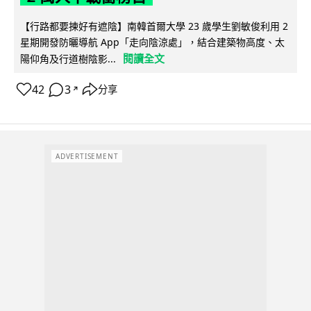
【行路都要揀好有遮陰】南韓首爾大學 23 歲學生劉敏俊利用 2
星期開發防曬導航 App「走向陰涼處」，結合建築物高度、太
閱讀全文
陽仰角及行道樹陰影...
42
3
分享
↗
ADVERTISEMENT