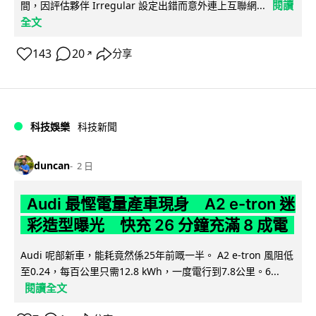
閱讀
間，因評估夥伴 Irregular 設定出錯而意外連上互聯網...
全文
143
20
分享
↗
科技娛樂
科技新聞
duncan
2 日
Audi 最慳電量產車現身 A2 e-tron 迷
彩造型曝光 快充 26 分鐘充滿 8 成電
Audi 呢部新車，能耗竟然係25年前嘅一半。 A2 e-tron 風阻低
至0.24，每百公里只需12.8 kWh，一度電行到7.8公里。6...
閱讀全文