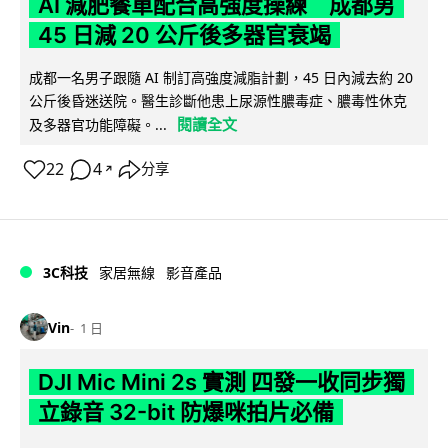
AI 減肥餐單配合高強度操練 成都男
45 日減 20 公斤後多器官衰竭
成都一名男子跟隨 AI 制訂高強度減脂計劃，45 日內減去約 20
公斤後昏迷送院。醫生診斷他患上尿源性膿毒症、膿毒性休克
閱讀全文
及多器官功能障礙。...
22
4
分享
↗
3C科技
家居無線
影音產品
Vin
1 日
DJI Mic Mini 2s 實測 四發一收同步獨
立錄音 32-bit 防爆咪拍片必備