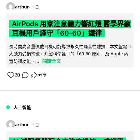
arthur
1 日
AirPods 用家注意聽力響紅燈 醫學界籲
耳機用戶謹守「60-60」鐵律
長時間高音量佩戴耳機可能導致永久性噪音性聽損。本文盤點 4
大聽力受損警號，介紹科學護耳的「60-60 原則」及 Apple 內
閱讀全文
置防護功能，...
20
分享
人工智能
arthur
1 日