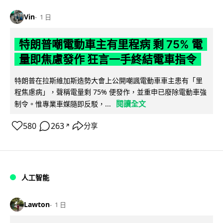
Vin
1 日
特朗普嘲電動車主有里程病 剩 75% 電
量即焦慮發作 狂言一手終結電車指令
特朗普在拉斯維加斯造勢大會上公開嘲諷電動車車主患有「里
程焦慮病」，聲稱電量剩 75% 便發作，並重申已廢除電動車強
閱讀全文
制令。惟專業車媒隨即反駁，...
580
263
分享
↗
人工智能
Lawton
1 日