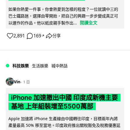
如果你熱愛一件事，你會熱愛到怎樣的程度？一位就讀中三的
巴士鐵路迷，選擇由零開始，把自己的興趣一步步變成真正可
閱讀全文
以運作的作品。他以紙皮親手製作出...
2,891
169
分享
↗
科技娛樂
生活娛樂
城中熱話
Vin
1 日
iPhone 加速撤出中國 印度成新機主要
基地 上年組裝增至5500萬部
Apple 加速將 iPhone 生產線由中國轉往印度，目標兩年內將
產量最高 50% 移至當地。印度政府推出關稅豁免及稅務優惠延