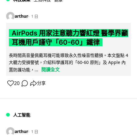
arthur
1 日
AirPods 用家注意聽力響紅燈 醫學界籲
耳機用戶謹守「60-60」鐵律
長時間高音量佩戴耳機可能導致永久性噪音性聽損。本文盤點 4
大聽力受損警號，介紹科學護耳的「60-60 原則」及 Apple 內
閱讀全文
置防護功能，...
20
分享
人工智能
arthur
1 日