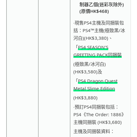
制器乙個
(
迷彩灰除外
)
(
原價
HK$468)
‧
現售
PS4
主機及同捆裝
包
括
：
PS4™
主機
(
極致黑
/
冰
河白
)(HK$3,380)
、
「
PS4 SEASON’S
GREETING PACK
同捆裝
(極致黑/冰河白)
(HK$3,580)
及
「
PS4 Dragon Quest
Metal Slime Edition
(HK$3,880)
‧
預訂
PS4
同捆裝包括：
PS4
《
The Order: 1886
》
主機同捆裝
(HK$3,680)
主機及同捆裝資料：