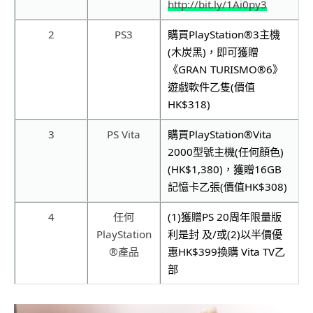
http://bit.ly/1Ai0py3
2
PS3
購買
PlayStation®3
主機
(
木炭黑
)
，即可
獲贈
《
GRAN TURISMO®6
》
遊戲軟件乙隻
(
價值
HK$318)
3
PS Vita
購買
PlayStation®Vita
2000
型號主機
(
任何顏色
)
(HK$1,380)
，
獲贈
16GB
記憶卡乙張
(
價值
HK$308)
4
任何
(1)
獲贈
PS 20
周年限量版
PlayStation
利是封
及/或(2)以半價優
®
產品
惠HK$399換購 Vita TV乙
部