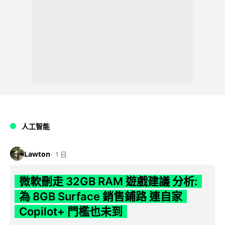
人工智能
Lawton
1 日
微軟刪走 32GB RAM 遊戲建議 分析:
為 8GB Surface 銷售鋪路 連自家
Copilot+ 門檻也未到