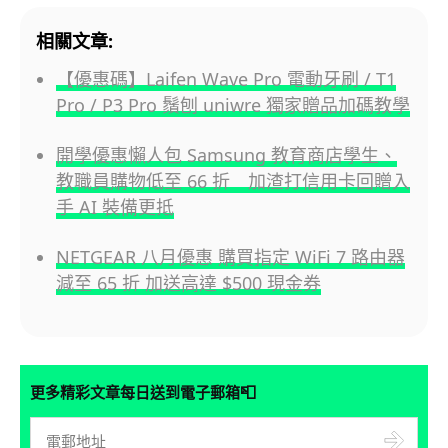
相關文章:
【優惠碼】Laifen Wave Pro 電動牙刷 / T1
Pro / P3 Pro 鬚刨 uniwre 獨家贈品加碼教學
開學優惠懶人包 Samsung 教育商店學生、
教職員購物低至 66 折 加渣打信用卡回贈入
手 AI 裝備更抵
NETGEAR 八月優惠 購買指定 WiFi 7 路由器
減至 65 折 加送高達 $500 現金券
📮
更多精彩文章每日送到電子郵箱