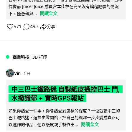
偶像前 Juice=Juice 成員宮本佳林在完全沒有編程經驗的情況
閱讀全文
下，僅憑藉與...
571
49
分享
↗
商業科技
3D 打印
Vin
1 日
中三巴士鐵路迷 自製紙皮遙控巴士 門,
水撥識郁 + 實時GPS報站
如果你熱愛一件事，你會熱愛到怎樣的程度？一位就讀中三的
巴士鐵路迷，選擇由零開始，把自己的興趣一步步變成真正可
閱讀全文
以運作的作品。他以紙皮親手製作出...