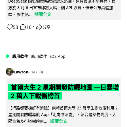
DeepSeek 因低價策略掀起需求熱潮，運算資源不勝負荷，官
方於 8 月 6 日宣布即將大幅上調 API 收費，惟未公布具體加
閱讀全文
幅。事件與...
53
16
分享
↗
iOS App
應用軟件
應用軟件
Lawton
14 小時
首爾大生 2 星期開發防曬地圖 一日暴增
2 萬人下載衝榜首
【行路都要揀好有遮陰】南韓首爾大學 23 歲學生劉敏俊利用 2
星期開發防曬導航 App「走向陰涼處」，結合建築物高度、太
閱讀全文
陽仰角及行道樹陰影...