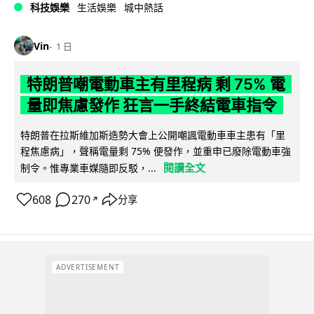
科技娛樂
生活娛樂
城中熱話
Vin
1 日
特朗普嘲電動車主有里程病 剩 75% 電
量即焦慮發作 狂言一手終結電車指令
特朗普在拉斯維加斯造勢大會上公開嘲諷電動車車主患有「里
程焦慮病」，聲稱電量剩 75% 便發作，並重申已廢除電動車強
閱讀全文
制令。惟專業車媒隨即反駁，...
608
270
分享
↗
ADVERTISEMENT