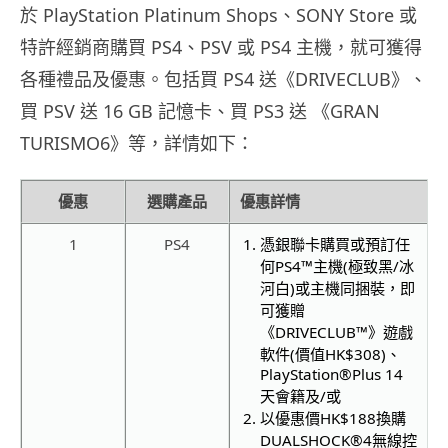
於 PlayStation Platinum Shops
、
SONY Store
或
特許經銷商購買 PS4、PSV 或 PS4 主機，就可獲得
各種禮品及優惠。包括買 PS4 送
《
DRIVECLUB
》、
買 PSV 送 16 GB 記憶卡、買 PS3 送 《GRAN
TURISMO6》等，詳情如下：
優惠
選購產品
優惠詳情
1
PS4
憑銀聯卡購買或預訂任
何
PS4™
主機
(
極致黑
/
冰
河白
)
或主機同捆裝，即
可獲贈
《
DRIVECLUB™
》遊戲
軟件
(
價值
HK$308)
、
PlayStation®Plus 14
天會籍及
/
或
以優惠價
HK$188
換購
DUALSHOCK®4
無線控