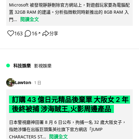
Microsoft 被發現靜靜刪除官方網站上，對遊戲玩家要為電腦配
置 32GB RAM 的建議。分析指微軟同時新推出的 8GB RAM 入
閱讀全文
門...
163
16
分享
↗
科技娛樂
影視娛樂
Lawton
1 日
訂購 43 億日元精品後棄單 大阪女 2 年
後終被捕 涉海賊王,火影周邊產品
日本警視廳神田署 8 月 6 日公布，拘捕一名 32 歲大阪女子，
指她涉嫌在出版巨頭集英社旗下官方網店「JUMP
閱讀全文
CHARACTERS ST...