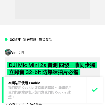
3C科技
家居無線
影音產品
Vin
2 日
DJI Mic Mini 2s 實測 四發一收同步獨
立錄音 32-bit 防爆咪拍片必備
DJI 最新推出的 Mic Mini 2s 無線咪支援「四發一收」分軌錄
本網站正使用 Cookie
我們使用 Cookie 改善網站體驗。 繼續使用
音，並首度下放 32-bit Float 浮點內錄功能。本文經實測其...
我們的網站即表示您同意我們的
Cookie 政
閱讀全文
策
。
251
1
分享
↗