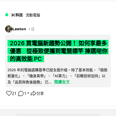
3C科技
流動電腦
Lawton
1 日
2026 買電腦新趨勢公開！ 如何享最多
優惠 從極致便攜到電競標竿 揀選啱你
的高效能 PC
2026 年的電腦選購基準已經全面升級。除了基本效能，「極致
輕量化」、「機身美學」、「AI算力」、「前瞻技術加持」以
閱讀全文
及「品質與售後服務」 已...
21
1
分享
↗