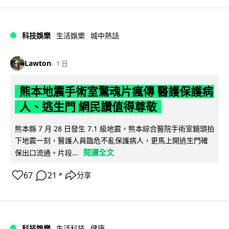
科技娛樂
生活娛樂
城中熱話
Lawton
1 日
熊本地震手術室驚魂片瘋傳 醫護保護病
人、逃生門 網民讚值得尊敬
熊本縣 7 月 28 日發生 7.1 級地震，熊本綜合醫院手術室鏡頭拍
下地震一刻，醫護人員臨危不亂保護病人，更馬上開逃生門確
閱讀全文
保出口流通。片段...
67
21
分享
↗
科技娛樂
生活科技
健康