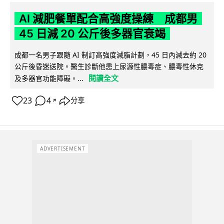
AI 減肥餐單配合高強度操練 成都男
45 日減 20 公斤後多器官衰竭
成都一名男子跟隨 AI 制訂高強度減脂計劃，45 日內減去約 20
公斤後昏迷送院。醫生診斷他患上尿源性膿毒症、膿毒性休克
閱讀全文
及多器官功能障礙。...
23
4
分享
↗
ADVERTISEMENT