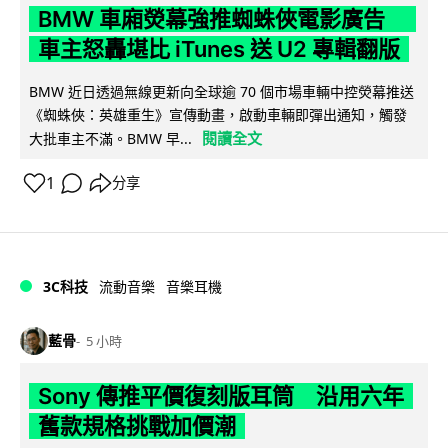
BMW 車廂熒幕強推蜘蛛俠電影廣告
車主怒轟堪比 iTunes 送 U2 專輯翻版
BMW 近日透過無線更新向全球逾 70 個市場車輛中控熒幕推送
《蜘蛛俠：英雄重生》宣傳動畫，啟動車輛即彈出通知，觸發
閱讀全文
大批車主不滿。BMW 早...
1
分享
3C科技
流動音樂
音樂耳機
藍骨
5 小時
Sony 傳推平價復刻版耳筒 沿用六年
舊款規格挑戰加價潮