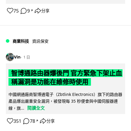
75
9
分享
↗
商業科技
資訊保安
Vin
1 日
智博通路由器爆後門 官方緊急下架止血
稱漏洞是功能在維修時使用
中國網通廠商智博通電子（Zbtlink Electronics）旗下的路由器
產品爆出嚴重安全漏洞，被發現每 35 秒便會與中國伺服器連
閱讀全文
線，旗...
351
78
分享
↗