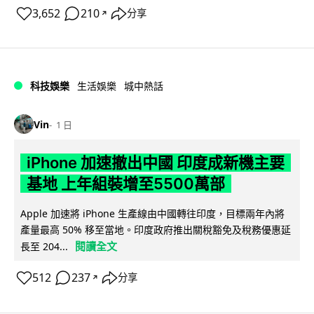
3,652
210
分享
↗
科技娛樂
生活娛樂
城中熱話
Vin
1 日
iPhone 加速撤出中國 印度成新機主要
基地 上年組裝增至5500萬部
Apple 加速將 iPhone 生產線由中國轉往印度，目標兩年內將
產量最高 50% 移至當地。印度政府推出關稅豁免及稅務優惠延
閱讀全文
長至 204...
512
237
分享
↗