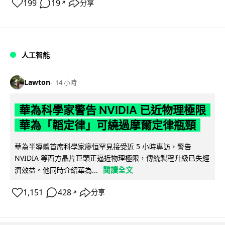
199
19
分享
↗
人工智能
Lawton
14 小時
華為科學家警告 NVIDIA 已近物理極限
華為「韜定律」可繞過摩爾定律瓶頸
華為半導體首席科學家廖恒罕見接受近 5 小時專訪，警告
NVIDIA 等西方晶片巨頭正逼近物理極限，傳統製程升級已失經
閱讀全文
濟效益。他同時介紹華為...
1,151
428
分享
↗