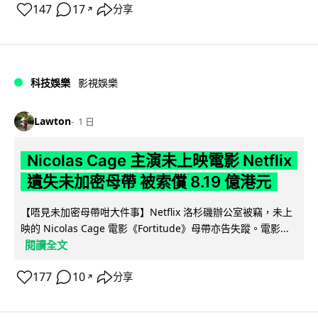
147
17
分享
↗
科技娛樂
影視娛樂
Lawton
1 日
Nicolas Cage 主演未上映電影 Netflix
遺失未加密母帶 被索償 8.19 億港元
【唔見未加密母帶咁大件事】Netflix 洛杉磯辦公室被竊，未上
映的 Nicolas Cage 電影《Fortitude》母帶亦告失蹤。電影...
閱讀全文
177
10
分享
↗