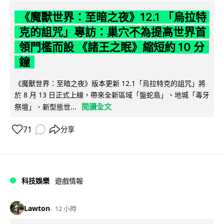
《魔獸世界：至暗之夜》12.1 「烏拉特
克的詛咒」專訪：巢穴不為提高世界首
領門檻而設 《諸王之眠》縮短約 10 分
鐘
《魔獸世界：至暗之夜》版本更新 12.1「烏拉特克的詛咒」將
於 8 月 13 日正式上線，帶來全新區域「盤蛇島」、地城「毒牙
閱讀全文
祭壇」、新型態世...
71
分享
科技娛樂
遊戲情報
Lawton
12 小時