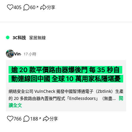
405
60
分享
↗
3C科技
家居無線
Vin
17 小時
逾 20 款平價路由器爆後門 每 35 秒自
動連線回中國 全球 10 萬用家私隱堪憂
網絡安全公司 VulnCheck 揭發中國智博通電子（Zbtlink）生產
閱
的 20 多款路由器內置後門程式「Endlessdoors」（無盡...
讀全文
766
188
分享
↗