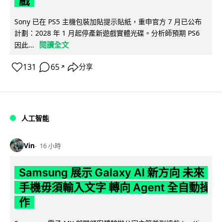
戲
Sony 已在 PS5 主機包裝加貼提示貼紙，重申官方 7 月已公布
計劃：2028 年 1 月起停產新遊戲實體光碟。分析師預期 PS6
閱讀全文
因此...
131
65
分享
↗
人工智能
Vin
16 小時
Samsung 展示 Galaxy AI 新方向 未來
手機毋須輸入文字 轉向 Agent 全自動操
作