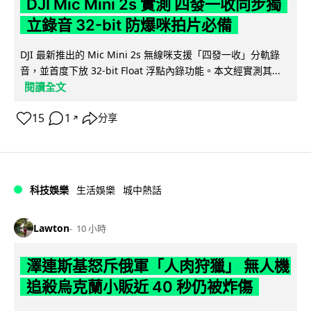
DJI Mic Mini 2s 實測 四發一收同步獨
立錄音 32-bit 防爆咪拍片必備
DJI 最新推出的 Mic Mini 2s 無線咪支援「四發一收」分軌錄
音，並首度下放 32-bit Float 浮點內錄功能。本文經實測其...
閱讀全文
15
1
分享
↗
科技娛樂
生活娛樂
城中熱話
Lawton
10 小時
澤連斯基怒斥俄軍「人肉狩獵」 無人機
追殺烏克蘭小販近 40 秒仍被炸傷