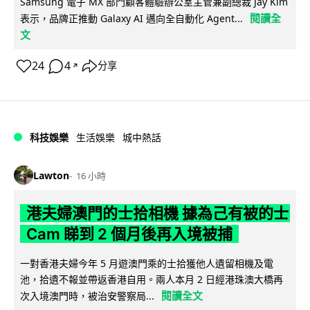
Samsung 電子 MX 部門顧客體驗辦公室主管兼副總裁 Jay Kim
閱讀全
表示，品牌正推動 Galaxy AI 邁向全自動化 Agent...
文
24
4
分享
↗
科技娛樂
生活娛樂
城中熱話
Lawton
16 小時
港夫婦澳門的士拾相機 據為己有被的士
Cam 睇到 2 個月後再入境被捕
一對香港夫婦今年 5 月遊澳門乘的士拾獲他人遺留相機及電
池，拾遺不報並帶返香港自用。兩人本月 2 日經港珠澳大橋再
閱讀全文
次入境澳門時，被治安警察局...