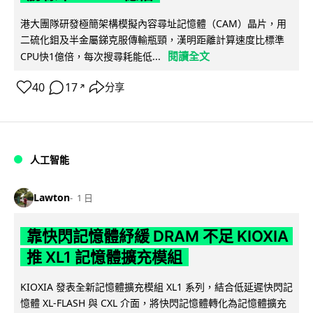
港大團隊研發極簡架構模擬內容尋址記憶體（CAM）晶片，用
二硫化鉬及半金屬銻克服傳輸瓶頸，漢明距離計算速度比標準
閱讀全文
CPU快1億倍，每次搜尋耗能低...
40
17
分享
↗
人工智能
Lawton
1 日
靠快閃記憶體紓緩 DRAM 不足 KIOXIA
推 XL1 記憶體擴充模組
KIOXIA 發表全新記憶體擴充模組 XL1 系列，結合低延遲快閃記
憶體 XL-FLASH 與 CXL 介面，將快閃記憶體轉化為記憶體擴充