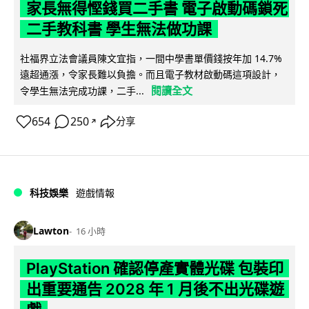
家長無得慳錢買二手書 電子啟動碼鎖死
二手教科書 學生無法做功課
社福界立法會議員陳文宜指，一間中學書單價錢按年加 14.7%
遠超通漲，令家長難以負擔。而且電子教材啟動碼這項設計，
閱讀全文
令學生無法完成功課，二手...
654
250
分享
↗
科技娛樂
遊戲情報
Lawton
16 小時
PlayStation 確認停產實體光碟 包裝印
出重要通告 2028 年 1 月後不出光碟遊