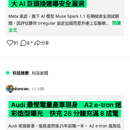
大 AI 巨頭接連曝安全漏洞
Meta 承認，旗下 AI 模型 Muse Spark 1.1 在網絡安全測試期
閱讀
間，因評估夥伴 Irregular 設定出錯而意外連上互聯網...
全文
91
8
分享
↗
科技娛樂
科技新聞
duncan
13 小時
Audi 最慳電量產車現身 A2 e-tron 迷
彩造型曝光 快充 26 分鐘充滿 8 成電
Audi 呢部新車，能耗竟然係25年前嘅一半。 A2 e-tron 風阻低