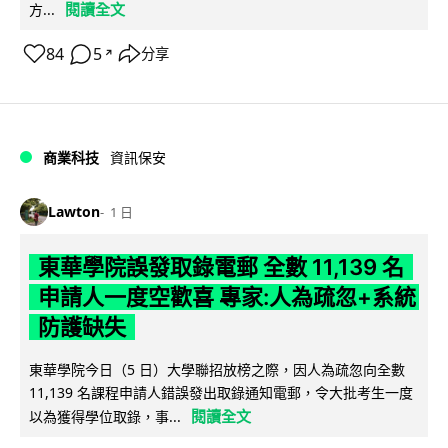
閱讀全文
方...
84
5
分享
↗
商業科技
資訊保安
Lawton
1 日
東華學院誤發取錄電郵 全數 11,139 名
申請人一度空歡喜 專家:人為疏忽+系統
防護缺失
東華學院今日（5 日）大學聯招放榜之際，因人為疏忽向全數
11,139 名課程申請人錯誤發出取錄通知電郵，令大批考生一度
閱讀全文
以為獲得學位取錄，事...