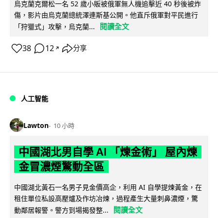
烏克蘭克爾松一名 52 歲小販被俄軍無人機追擊近 40 秒後被炸
傷，影片由烏克蘭總統澤連斯基公開。他直斥俄軍對平民進行
閱讀全文
「狩獵式」攻擊，烏克蘭...
38
12
分享
↗
人工智能
Lawton
10 小時
中國湖北男自學 AI 「煉金術」 屋內煉
金冒濃煙驚動全區
中國湖北黃石一名男子見金價高企，利用 AI 自學提煉黃金，在
租住單位私設高壓爐及作坊冶煉，過程產生大量刺鼻濃煙，驚
閱讀全文
動鄰居報警。警方到場揭發整...