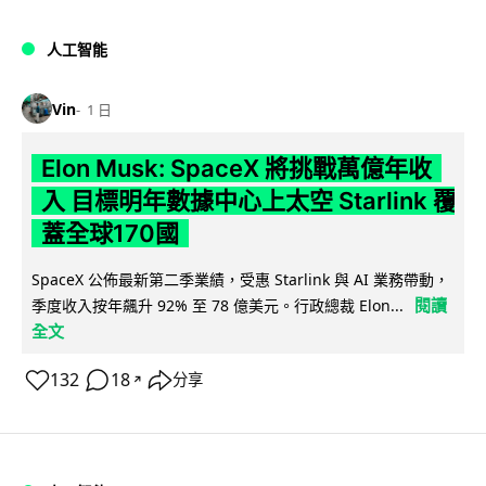
人工智能
Vin
1 日
Elon Musk: SpaceX 將挑戰萬億年收
入 目標明年數據中心上太空 Starlink 覆
蓋全球170國
SpaceX 公佈最新第二季業績，受惠 Starlink 與 AI 業務帶動，
閱讀
季度收入按年飆升 92% 至 78 億美元。行政總裁 Elon...
全文
132
18
分享
↗