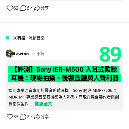
62
6
分享
↗
3C科技
流動音樂
89
Lawton
11 小時
【評測】Sony IER-M500 入耳式監聽
耳機：現場拍攝、後製監聽與人聲利器
談到專業混音專用的聲音監聽耳機，Sony 經典 MDR-7506 到
MDR-M1 專業錄音室耳機都為人熟悉。而現在舞台製作者與創
閱讀全文
意影像製作...
33
2
分享
↗