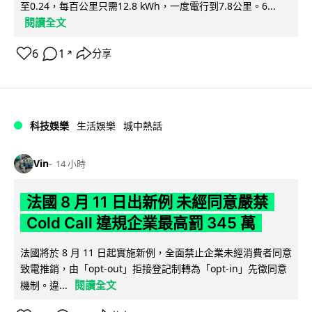
至0.24，每百公里只需12.8 kWh，一度電行到7.8公里。6...
閱讀全文
6
1
分享
↗
科技娛樂
生活娛樂
城中熱話
Vin
14 小時
法國 8 月 11 日出新例 未經同意嚴禁
Cold Call 違規企業最高罰 345 萬
法國將於 8 月 11 日起實施新例，全面禁止企業未經消費者同意
致電推銷，由「opt-out」拒接登記制轉為「opt-in」先徵同意
閱讀全文
機制。違...