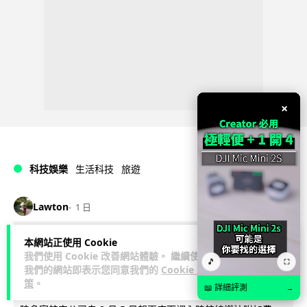
×
科技娛樂
生活科技
旅遊
Lawton
1 日
中國大陸航線燃油附加費今日再降 連續
本網站正使用 Cookie
我們使用 Cookie 改善網站體驗。 繼續使用
🎵
3 個月下調
⛶
我們的網站即表示您同意我們的
Cookie 政
策
。
📖 詳細評測
→
【中國大陸連續 3 個月減附加費，相反香港不斷加價】中國大