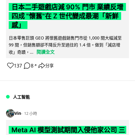
日本二手遊戲店減 90% 門市 業績反增
四成 "懷舊"在 Z 世代變成最潮「新鮮
感」
日本零售巨頭 GEO 將懷舊遊戲銷售門市從 1,000 間大幅減至
99 間，但銷售額卻不降反升至過往的 1.4 倍。做到「減店增
閱讀全文
收」奇蹟，...
137
8
分享
↗
人工智能
Vin
12 小時
Meta AI 模型測試期間入侵他家公司 三