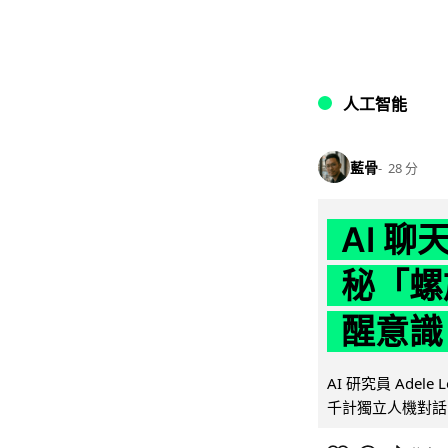
人工智能
藍骨
28 分
AI 
秘「螺
醒意識
AI 研究員 Adel
千計獨立人機對話