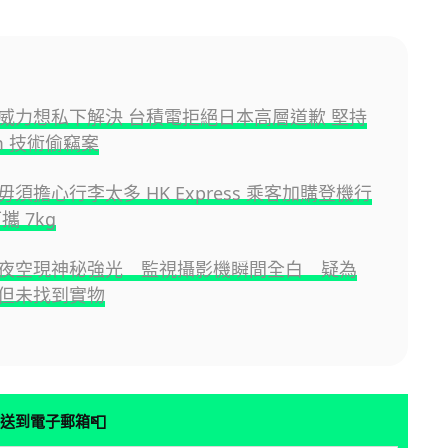
威力想私下解決 台積電拒絕日本高層道歉 堅持
m 技術偷竊案
須擔心行李太多 HK Express 乘客加購登機行
攜 7kg
夜空現神秘強光 監視攝影機瞬間全白 疑為
但未找到實物
📮
送到電子郵箱