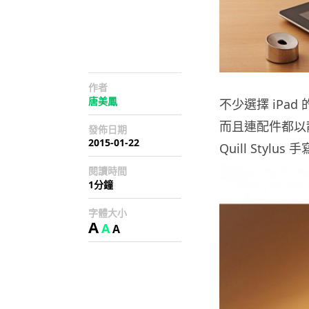
作者
唐美鳳
不少選擇 iPa
而且連配件都以靚
發佈日期
2015-01-22
Quill Styl
閱讀時間
1分鐘
字體大小
A
A
A