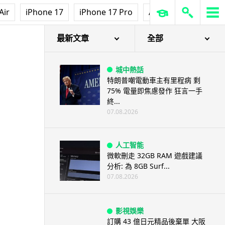
Air
iPhone 17
iPhone 17 Pro
AirPods Pro 3
Ap
最新文章
全部
城中熱話
特朗普嘲電動車主有里程病 剩
75% 電量即焦慮發作 狂言一手
終...
07.08.2026
人工智能
微軟刪走 32GB RAM 遊戲建議
分析: 為 8GB Surf...
07.08.2026
影視娛樂
訂購 43 億日元精品後棄單 大阪