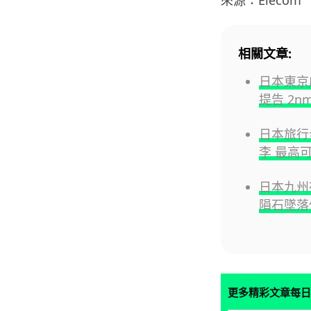
來源：Elecom
相關文章:
日本東京
提告 2n
日本旅行毋
李 最高可
日本九州
隕石墜落
更多精彩文章每日