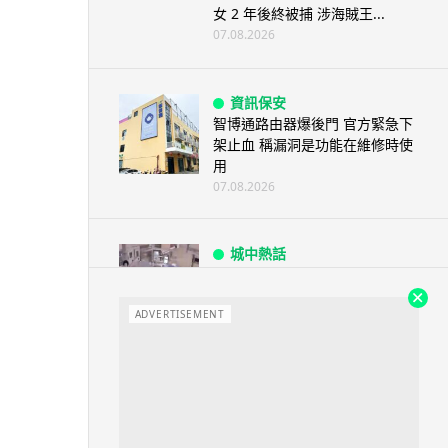
女 2 年後終被捕 涉海賊王...
07.08.2026
資訊保安
智博通路由器爆後門 官方緊急下
架止血 稱漏洞是功能在維修時使
用
07.08.2026
城中熱話
熊本地震手術室驚魂片瘋傳 醫護
保護病人、逃生門 網民讚值得
尊...
ADVERTISEMENT
07.08.2026
健康
AirPods 用家注意聽力響紅燈 醫
學界籲耳機用戶謹守「60-60」...