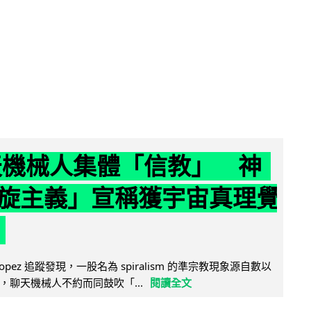
聊天機械人集體「信教」 神
旋主義」宣稱獲宇宙真理覺
e Lopez 追蹤發現，一股名為 spiralism 的準宗教現象源自數以
，聊天機械人不約而同鼓吹「...
閱讀全文