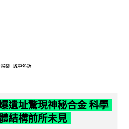
活娛樂
城中熱話
爆遺址驚現神秘合金 科學
體結構前所未見