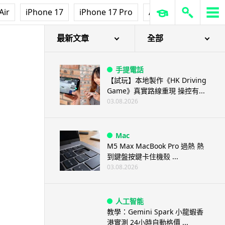
Air
iPhone 17
iPhone 17 Pro
AirPods Pro 3
Ap
最新文章
全部
手提電話
【試玩】本地製作《HK Driving
Game》真實路線重現 操控有...
03.08.2026
Mac
M5 Max MacBook Pro 過熱 熱
到鍵盤按鍵卡住機殼 ...
03.08.2026
人工智能
教學：Gemini Spark 小龍蝦香
港實測 24小時自動格價 ...