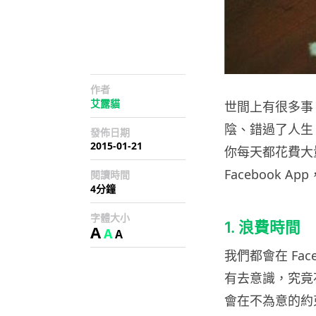
作者
艾露貓
世間上有很多事
陰、錯過了人生。
發佈日期
2015-01-21
你每天都花費大量
Facebook
閱讀時間
4分鐘
字體大小
1. 浪費時間
A
A
A
我們都會在 Fac
有去意識，究竟
會在不為意的約