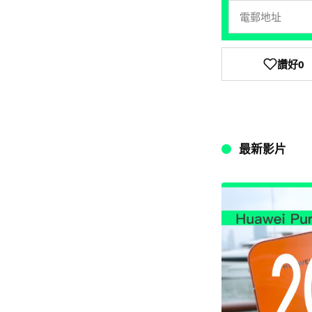
讚好
0
最新影片