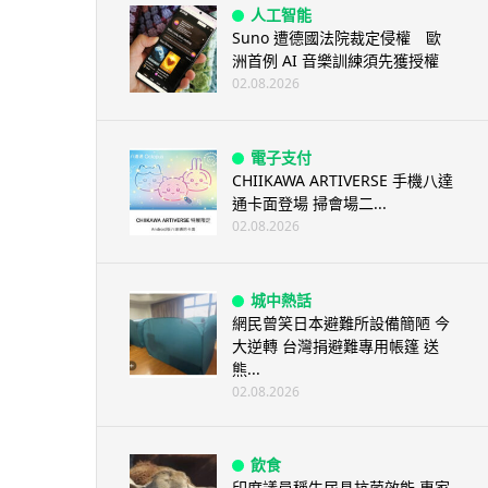
人工智能
Suno 遭德國法院裁定侵權 歐
洲首例 AI 音樂訓練須先獲授權
02.08.2026
電子支付
CHIIKAWA ARTIVERSE 手機八達
通卡面登場 掃會場二...
02.08.2026
城中熱話
網民曾笑日本避難所設備簡陋 今
大逆轉 台灣捐避難專用帳篷 送
熊...
02.08.2026
飲食
印度議員稱牛尿具抗菌效能 專家