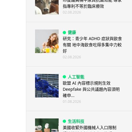
指專利不等於臨床療效
02.08.2026
健康
研究：青少年 ADHD 症狀與飲食
有關 地中海飲食吃得多集中力較
好
02.08.2026
人工智能
歐盟 AI 內容標示規則生效
Deepfake 與公共議題內容須明
確申...
01.08.2026
生活科技
美國收緊外國機械人入口限制