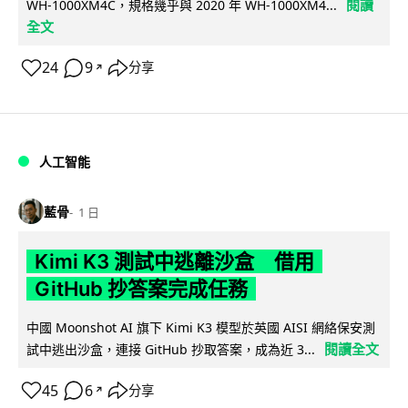
閱讀
WH-1000XM4C，規格幾乎與 2020 年 WH-1000XM4...
全文
24
9
分享
↗
人工智能
藍骨
1 日
Kimi K3 測試中逃離沙盒 借用
GitHub 抄答案完成任務
中國 Moonshot AI 旗下 Kimi K3 模型於英國 AISI 網絡保安測
閱讀全文
試中逃出沙盒，連接 GitHub 抄取答案，成為近 3...
45
6
分享
↗