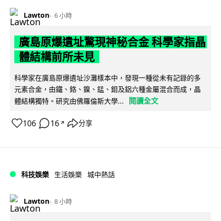
Lawton
6 小時
廣島原爆遺址驚現神秘合金 科學家指晶
體結構前所未見
科學家在廣島原爆遺址沙灘樣本中，發現一種從未有記錄的多
元素合金，由鐵、鉻、鎳、錳、鉬及鋁六種金屬混合而成，晶
閱讀全文
體結構獨特。研究由佛羅倫斯大學...
106
16
分享
↗
科技娛樂
生活娛樂
城中熱話
Lawton
8 小時