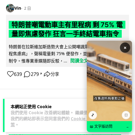
Vin
2 日
特朗普嘲電動車主有里程病 剩 75% 電
量即焦慮發作 狂言一手終結電車指令
特朗普在拉斯維加斯造勢大會上公開嘲諷電動車車主患有「里
×
程焦慮病」，聲稱電量剩 75% 便發作，並重申已廢除電動車強
閱讀全文
制令。惟專業車媒隨即反駁，...
639
279
分享
↗
人工智能
本網站正使用 Cookie
我們使用 Cookie 改善網站體驗。 繼續使用
🎵
⛶
我們的網站即表示您同意我們的
Cookie 政
Lawton
2 日
策
。
📖 文字版訪問
→