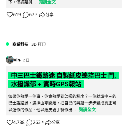
閱讀全文
下，僅憑藉與...
619
67
分享
↗
商業科技
3D 打印
Vin
2 日
中三巴士鐵路迷 自製紙皮遙控巴士 門,
水撥識郁 + 實時GPS報站
如果你熱愛一件事，你會熱愛到怎樣的程度？一位就讀中三的
巴士鐵路迷，選擇由零開始，把自己的興趣一步步變成真正可
閱讀全文
以運作的作品。他以紙皮親手製作出...
4,788
263
分享
↗