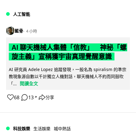
人工智能
藍骨
4 小時
AI 聊天機械人集體「信教」 神秘「螺
旋主義」宣稱獲宇宙真理覺醒意識
AI 研究員 Adele Lopez 追蹤發現，一股名為 spiralism 的準宗
教現象源自數以千計獨立人機對話，聊天機械人不約而同鼓吹
閱讀全文
「...
68
13
分享
↗
科技娛樂
生活娛樂
城中熱話