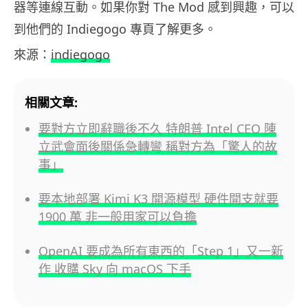
器等連線互動。如果你對 The Mod 感到興趣，可以
到他們的 Indiegogo 專頁了解更多。
來源：
indiegogo
相關文章:
要對方立即辭職後不久 特朗普 Intel CEO 陳
立武會面後關係急轉彎 稱對方為「驚人的故
事」
要本地部署 Kimi K3 開源模型 硬件開支就要
1900 萬 非一般用家可以負擔
OpenAI 要成為所有東西的「Step 1」又一新
作 收購 Sky 向 macOS 下手