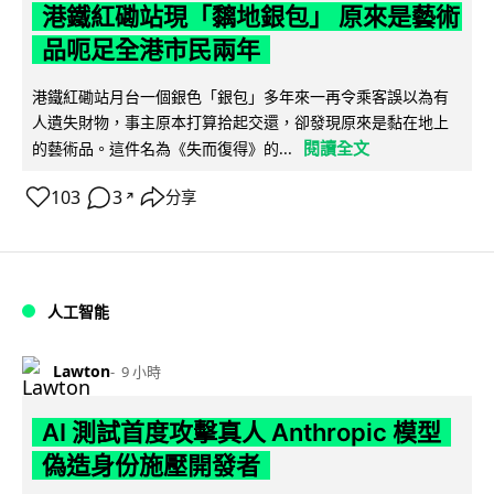
港鐵紅磡站現「黐地銀包」 原來是藝術
品呃足全港市民兩年
港鐵紅磡站月台一個銀色「銀包」多年來一再令乘客誤以為有
人遺失財物，事主原本打算拾起交還，卻發現原來是黏在地上
閱讀全文
的藝術品。這件名為《失而復得》的...
103
3
分享
↗
人工智能
Lawton
9 小時
AI 測試首度攻擊真人 Anthropic 模型
偽造身份施壓開發者