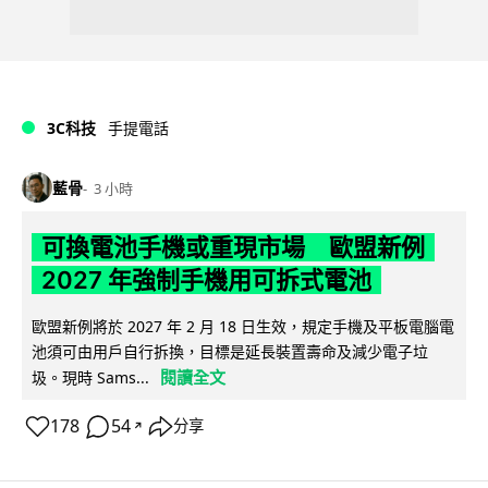
3C科技
手提電話
藍骨
3 小時
可換電池手機或重現市場 歐盟新例
2027 年強制手機用可拆式電池
歐盟新例將於 2027 年 2 月 18 日生效，規定手機及平板電腦電
池須可由用戶自行拆換，目標是延長裝置壽命及減少電子垃
閱讀全文
圾。現時 Sams...
178
54
分享
↗