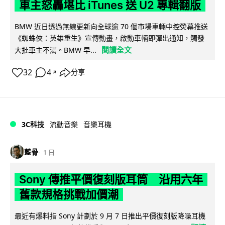
車主怒轟堪比 iTunes 送 U2 專輯翻版
BMW 近日透過無線更新向全球逾 70 個市場車輛中控熒幕推送
《蜘蛛俠：英雄重生》宣傳動畫，啟動車輛即彈出通知，觸發
閱讀全文
大批車主不滿。BMW 早...
32
4
分享
↗
3C科技
流動音樂
音樂耳機
藍骨
1 日
Sony 傳推平價復刻版耳筒 沿用六年
舊款規格挑戰加價潮
最近有爆料指 Sony 計劃於 9 月 7 日推出平價復刻版降噪耳機