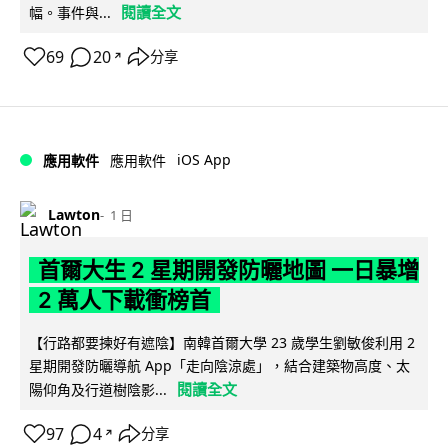
閱讀全文
幅。事件與...
69
20
分享
↗
iOS App
應用軟件
應用軟件
Lawton
1 日
首爾大生 2 星期開發防曬地圖 一日暴增
2 萬人下載衝榜首
【行路都要揀好有遮陰】南韓首爾大學 23 歲學生劉敏俊利用 2
星期開發防曬導航 App「走向陰涼處」，結合建築物高度、太
閱讀全文
陽仰角及行道樹陰影...
97
4
分享
↗