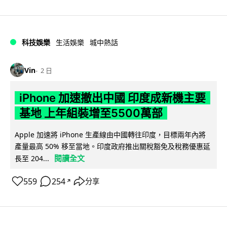
科技娛樂
生活娛樂
城中熱話
Vin
2 日
iPhone 加速撤出中國 印度成新機主要
基地 上年組裝增至5500萬部
Apple 加速將 iPhone 生產線由中國轉往印度，目標兩年內將
產量最高 50% 移至當地。印度政府推出關稅豁免及稅務優惠延
閱讀全文
長至 204...
559
254
分享
↗