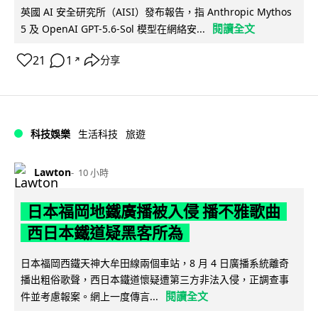
英國 AI 安全研究所（AISI）發布報告，指 Anthropic Mythos
閱讀全文
5 及 OpenAI GPT-5.6-Sol 模型在網絡安...
21
1
分享
↗
科技娛樂
生活科技
旅遊
Lawton
10 小時
日本福岡地鐵廣播被入侵 播不雅歌曲
西日本鐵道疑黑客所為
日本福岡西鐵天神大牟田線兩個車站，8 月 4 日廣播系統離奇
播出粗俗歌聲，西日本鐵道懷疑遭第三方非法入侵，正調查事
閱讀全文
件並考慮報案。網上一度傳言...