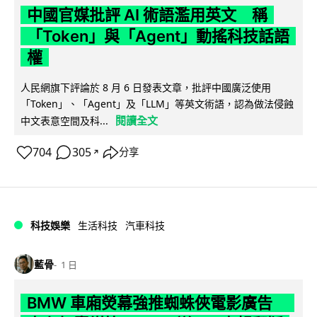
中國官媒批評 AI 術語濫用英文 稱
「Token」與「Agent」動搖科技話語
權
人民網旗下評論於 8 月 6 日發表文章，批評中國廣泛使用
「Token」、「Agent」及「LLM」等英文術語，認為做法侵蝕
閱讀全文
中文表意空間及科...
704
305
分享
↗
科技娛樂
生活科技
汽車科技
藍骨
1 日
BMW 車廂熒幕強推蜘蛛俠電影廣告