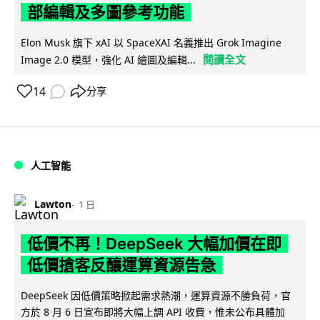
部編輯及多圖參考功能
Elon Musk 旗下 xAI 以 SpaceXAI 名義推出 Grok Imagine
閱讀全文
Image 2.0 模型，強化 AI 繪圖及編輯...
14
分享
人工智能
Lawton
1 日
低價不再！DeepSeek 大幅加價在即
低價搶客反釀運算資源告急
DeepSeek 因低價策略掀起需求熱潮，運算資源不勝負荷，官
方於 8 月 6 日宣布即將大幅上調 API 收費，惟未公布具體加