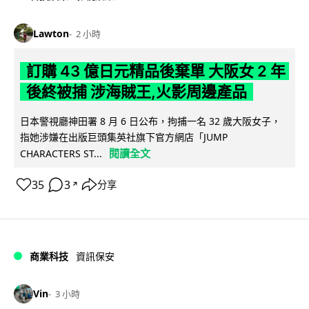
Lawton
2 小時
訂購 43 億日元精品後棄單 大阪女 2 年
後終被捕 涉海賊王,火影周邊產品
日本警視廳神田署 8 月 6 日公布，拘捕一名 32 歲大阪女子，
指她涉嫌在出版巨頭集英社旗下官方網店「JUMP
閱讀全文
CHARACTERS ST...
35
3
分享
↗
商業科技
資訊保安
Vin
3 小時