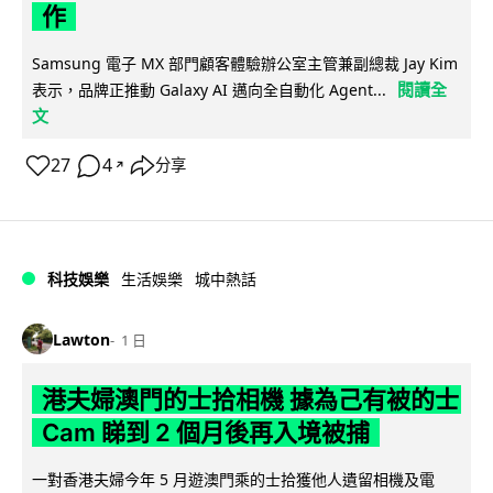
作
Samsung 電子 MX 部門顧客體驗辦公室主管兼副總裁 Jay Kim
閱讀全
表示，品牌正推動 Galaxy AI 邁向全自動化 Agent...
文
27
4
分享
↗
科技娛樂
生活娛樂
城中熱話
Lawton
1 日
港夫婦澳門的士拾相機 據為己有被的士
Cam 睇到 2 個月後再入境被捕
一對香港夫婦今年 5 月遊澳門乘的士拾獲他人遺留相機及電