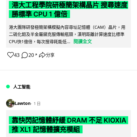
港大工程學院研極簡架構晶片 搜尋速度
勝標準 CPU 1 億倍
港大團隊研發極簡架構模擬內容尋址記憶體（CAM）晶片，用
二硫化鉬及半金屬銻克服傳輸瓶頸，漢明距離計算速度比標準
閱讀全文
CPU快1億倍，每次搜尋耗能低...
43
20
分享
↗
人工智能
Lawton
1 日
靠快閃記憶體紓緩 DRAM 不足 KIOXIA
推 XL1 記憶體擴充模組