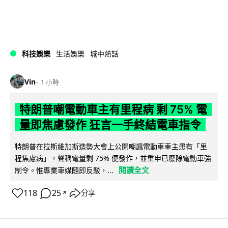
科技娛樂
生活娛樂
城中熱話
Vin
1 小時
特朗普嘲電動車主有里程病 剩 75% 電
量即焦慮發作 狂言一手終結電車指令
特朗普在拉斯維加斯造勢大會上公開嘲諷電動車車主患有「里
程焦慮病」，聲稱電量剩 75% 便發作，並重申已廢除電動車強
閱讀全文
制令。惟專業車媒隨即反駁，...
118
25
分享
↗