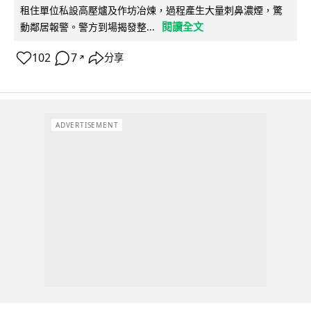
租住單位私設高壓爐及作坊冶煉，過程產生大量刺鼻濃煙，驚
閱讀全文
動鄰居報警。警方到場揭發整...
102
7
分享
↗
ADVERTISEMENT