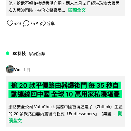
池，拾遺不報並帶返香港自用。兩人本月 2 日經港珠澳大橋再
閱讀全文
次入境澳門時，被治安警察局...
523
75
分享
↗
3C科技
家居無線
Vin
1 日
逾 20 款平價路由器爆後門 每 35 秒自
動連線回中國 全球 10 萬用家私隱堪憂
網絡安全公司 VulnCheck 揭發中國智博通電子（Zbtlink）生產
閱
的 20 多款路由器內置後門程式「Endlessdoors」（無盡...
讀全文