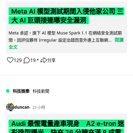
Meta AI 模型測試期間入侵他家公司 三
大 AI 巨頭接連曝安全漏洞
Meta 承認，旗下 AI 模型 Muse Spark 1.1 在網絡安全測試期
閱讀
間，因評估夥伴 Irregular 設定出錯而意外連上互聯網...
全文
129
19
分享
↗
科技娛樂
科技新聞
duncan
23 小時
Audi 最慳電量產車現身 A2 e-tron 迷
彩造型曝光 快充 26 分鐘充滿 8 成電