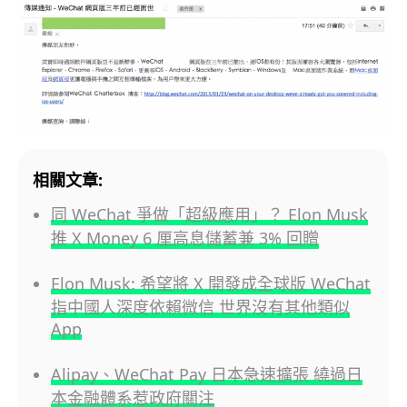
相關文章:
同 WeChat 爭做「超級應用」？ Elon Musk
推 X Money 6 厘高息儲蓄兼 3% 回贈
Elon Musk: 希望將 X 開發成全球版 WeChat
指中國人深度依賴微信 世界沒有其他類似
App
Alipay、WeChat Pay 日本急速擴張 繞過日
本金融體系惹政府關注