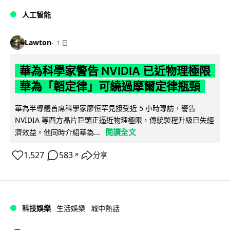
人工智能
Lawton
1 日
華為科學家警告 NVIDIA 已近物理極限
華為「韜定律」可繞過摩爾定律瓶頸
華為半導體首席科學家廖恒罕見接受近 5 小時專訪，警告
NVIDIA 等西方晶片巨頭正逼近物理極限，傳統製程升級已失經
閱讀全文
濟效益。他同時介紹華為...
1,527
583
分享
↗
科技娛樂
生活娛樂
城中熱話