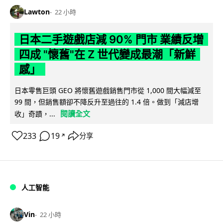
Lawton
22 小時
日本二手遊戲店減 90% 門市 業績反增
四成 "懷舊"在 Z 世代變成最潮「新鮮
感」
日本零售巨頭 GEO 將懷舊遊戲銷售門市從 1,000 間大幅減至
99 間，但銷售額卻不降反升至過往的 1.4 倍。做到「減店增
閱讀全文
收」奇蹟，...
233
19
分享
↗
人工智能
Vin
22 小時