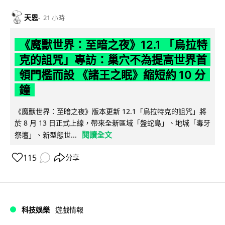
天恩
21 小時
《魔獸世界：至暗之夜》12.1 「烏拉特
克的詛咒」專訪：巢穴不為提高世界首
領門檻而設 《諸王之眠》縮短約 10 分
鐘
《魔獸世界：至暗之夜》版本更新 12.1「烏拉特克的詛咒」將
於 8 月 13 日正式上線，帶來全新區域「盤蛇島」、地城「毒牙
閱讀全文
祭壇」、新型態世...
115
分享
科技娛樂
遊戲情報