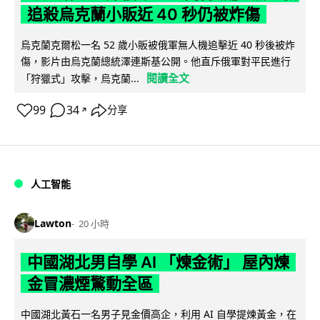
追殺烏克蘭小販近 40 秒仍被炸傷
烏克蘭克爾松一名 52 歲小販被俄軍無人機追擊近 40 秒後被炸
傷，影片由烏克蘭總統澤連斯基公開。他直斥俄軍對平民進行
閱讀全文
「狩獵式」攻擊，烏克蘭...
99
34
分享
↗
人工智能
Lawton
20 小時
中國湖北男自學 AI 「煉金術」 屋內煉
金冒濃煙驚動全區
中國湖北黃石一名男子見金價高企，利用 AI 自學提煉黃金，在