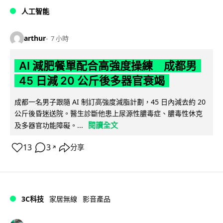
人工智能
arthur
7 小時
AI 減肥餐單配合高強度操練 成都男
45 日減 20 公斤後多器官衰竭
成都一名男子跟隨 AI 制訂高強度減脂計劃，45 日內減去約 20
公斤後昏迷送院。醫生診斷他患上尿源性膿毒症、膿毒性休克
閱讀全文
及多器官功能障礙。...
13
3
分享
↗
3C科技
家居無線
影音產品