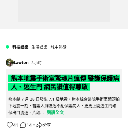
科技娛樂
生活娛樂
城中熱話
Lawton
3 小時
熊本地震手術室驚魂片瘋傳 醫護保護病
人、逃生門 網民讚值得尊敬
熊本縣 7 月 28 日發生 7.1 級地震，熊本綜合醫院手術室鏡頭拍
下地震一刻，醫護人員臨危不亂保護病人，更馬上開逃生門確
閱讀全文
保出口流通。片段...
41
14
分享
↗