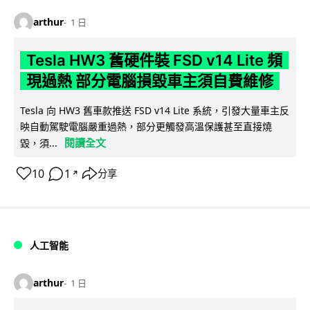
arthur
1 日
Tesla HW3 舊硬件裝 FSD v14 Lite 頻
現過熱 部分電腦損毀車主須自費維修
Tesla 向 HW3 舊車款推送 FSD v14 Lite 系統，引發大量車主反
映自動駕駛電腦嚴重過熱，部分更觸發高溫保護甚至直接燒
閱讀全文
毀，須...
10
1
分享
↗
人工智能
arthur
1 日