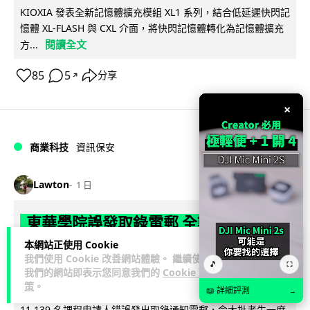
KIOXIA 發表全新記憶體擴充模組 XL1 系列，結合低延遲快閃記
憶體 XL-FLASH 與 CXL 介面，將快閃記憶體轉化為記憶體擴充
閱讀全文
方...
85
5
分享
↗
×
商業科技
資訊保安
Lawton
1 日
東華學院誤發取錄電郵 全數 11,139 名
申請人一度空歡喜 專家:人為疏忽+系統
本網站正使用 Cookie
我們使用 Cookie 改善網站體驗。 繼續使用
防護缺失
🎵
⛶
我們的網站即表示您同意我們的
Cookie 政
策
。
📖 詳細評測
→
東華學院今日（5 日）大學聯招放榜之際，因人為疏忽向全數
11,139 名課程申請人錯誤發出取錄通知電郵，令大批考生一度