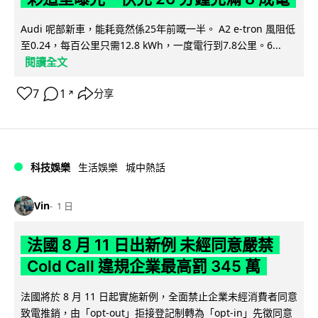
Audi 呢部新車，能耗竟然係25年前嘅一半。 A2 e-tron 風阻低
至0.24，每百公里只需12.8 kWh，一度電行到7.8公里。6...
閱讀全文
7
1
分享
↗
科技娛樂
生活娛樂
城中熱話
Vin
1 日
法國 8 月 11 日出新例 未經同意嚴禁
Cold Call 違規企業最高罰 345 萬
法國將於 8 月 11 日起實施新例，全面禁止企業未經消費者同意
致電推銷，由「opt-out」拒接登記制轉為「opt-in」先徵同意