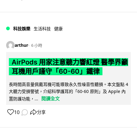
科技娛樂
生活科技
健康
arthur
6 小時
AirPods 用家注意聽力響紅燈 醫學界籲
耳機用戶謹守「60-60」鐵律
長時間高音量佩戴耳機可能導致永久性噪音性聽損。本文盤點 4
大聽力受損警號，介紹科學護耳的「60-60 原則」及 Apple 內
閱讀全文
置防護功能，...
10
分享