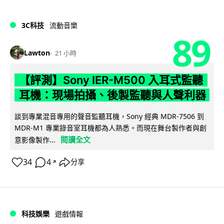
3C科技
流動音樂
89
Lawton
21 小時
【評測】Sony IER-M500 入耳式監聽
耳機：現場拍攝、後製監聽與人聲利器
談到專業混音專用的聲音監聽耳機，Sony 經典 MDR-7506 到
MDR-M1 專業錄音室耳機都為人熟悉。而現在舞台製作者與創
閱讀全文
意影像製作...
34
4
分享
↗
科技娛樂
遊戲情報