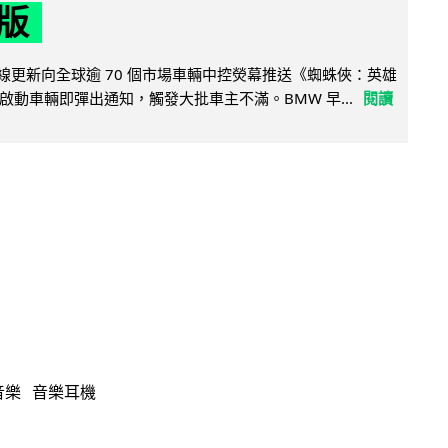
版
無線更新向全球逾 70 個市場車輛中控熒幕推送《蜘蛛俠：英雄
啟動車輛即彈出通知，觸發大批車主不滿。BMW 早...
閱讀
音樂
音樂耳機