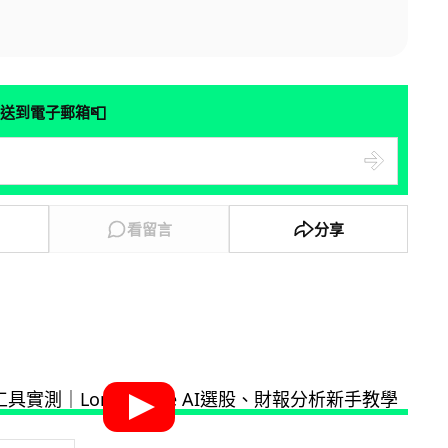
📮
送到電子郵箱
看留言
分享