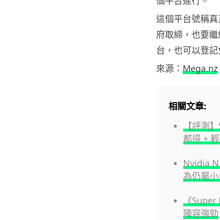
個平台進行。
這個平台號稱真
府取締，也要繼
台，也可以登記
來源：
Mega.nz
相關文章:
【評測】S
都得 + 
Nvidi
為仍屬小
《Super
陣容強勁