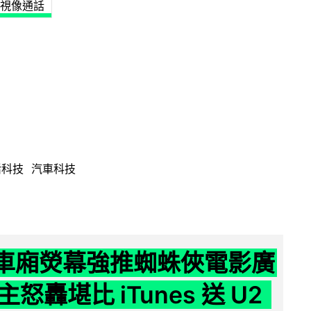
視像通話
活科技
汽車科技
 車廂熒幕強推蜘蛛俠電影廣
怒轟堪比 iTunes 送 U2