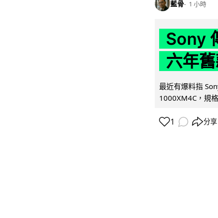
藍骨
1 小時
Son
六年舊
最近有爆料指 Son
1000XM4C，規格幾
1
分享