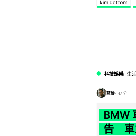
kim dotcom
科技娛樂
生
藍骨
47 分
BMW
告 車主