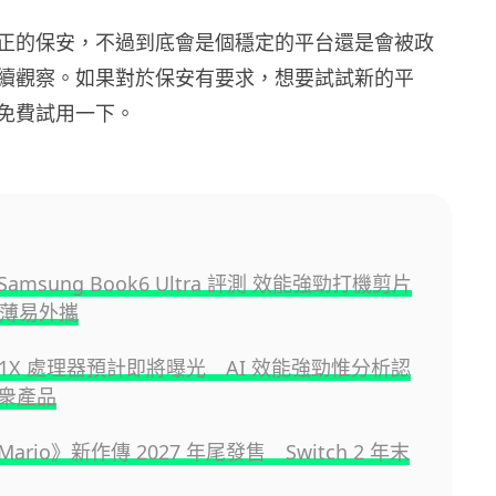
正的保安，不過到底會是個穩定的平台還是會被政
續觀察。如果對於保安有要求，想要試試新的平
免費試用一下。
amsung Book6 Ultra 評測 效能強勁打機剪片
輕薄易外攜
a N1X 處理器預計即將曝光 AI 效能強勁惟分析認
衆產品
 Mario》新作傳 2027 年尾發售 Switch 2 年末