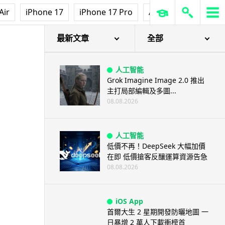
機械人
Air
iPhone 17
iPhone 17 Pro
AirPods Pro 3
Ap
港人深圳設廠研 AI 成人機械人
「硅姬」 20 公斤重擬人度極高
08.08.2026
最新文章
全部
人工智能
Grok Imagine Image 2.0 推出
主打局部編輯及多圖...
08.08.2026
人工智能
低價不再！DeepSeek 大幅加價
在即 低價搶客反釀運算資源告急
08.08.2026
iOS App
首爾大生 2 星期開發防曬地圖 一
日暴增 2 萬人下載衝榜首