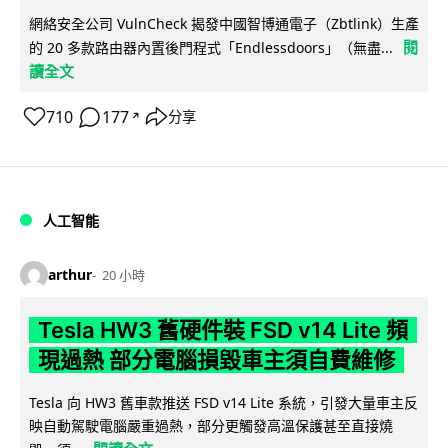
網絡安全公司 VulnCheck 揭發中國智博通電子（Zbtlink）生產
閱
的 20 多款路由器內置後門程式「Endlessdoors」（無盡...
讀全文
710
177
分享
↗
人工智能
arthur
20 小時
Tesla HW3 舊硬件裝 FSD v14 Lite 頻
現過熱 部分電腦損毀車主須自費維修
Tesla 向 HW3 舊車款推送 FSD v14 Lite 系統，引發大量車主反
映自動駕駛電腦嚴重過熱，部分更觸發高溫保護甚至直接燒