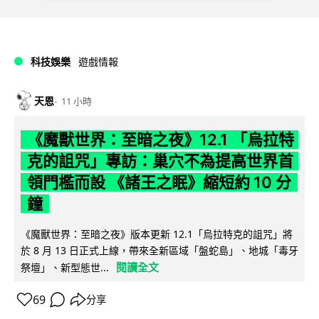
科技娛樂
遊戲情報
天恩
11 小時
《魔獸世界：至暗之夜》12.1 「烏拉特
克的詛咒」專訪：巢穴不為提高世界首
領門檻而設 《諸王之眠》縮短約 10 分
鐘
《魔獸世界：至暗之夜》版本更新 12.1「烏拉特克的詛咒」將
於 8 月 13 日正式上線，帶來全新區域「盤蛇島」、地城「毒牙
閱讀全文
祭壇」、新型態世...
69
分享