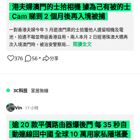
港夫婦澳門的士拾相機 據為己有被的士
Cam 睇到 2 個月後再入境被捕
一對香港夫婦今年 5 月遊澳門乘的士拾獲他人遺留相機及電
池，拾遺不報並帶返香港自用。兩人本月 2 日經港珠澳大橋再
閱讀全文
次入境澳門時，被治安警察局...
376
56
分享
↗
3C科技
家居無線
Vin
17 小時
逾 20 款平價路由器爆後門 每 35 秒自
動連線回中國 全球 10 萬用家私隱堪憂