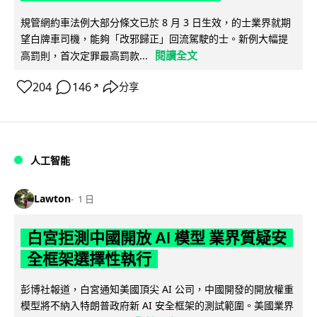
規管網約車法例大部分條文已於 8 月 3 日生效，的士業界就期
望白牌車司機，能夠「改邪歸正」回流駕駛的士。新例大幅提
閱讀全文
高罰則，首次定罪最高罰款...
204
146
分享
↗
人工智能
Lawton
1 日
白宮拒測中國開放 AI 模型 業界質疑安
全框架選擇性執行
彭博社報道，白宮通知美國頂尖 AI 公司，中國開發的開放權重
模型將不納入特朗普政府新 AI 安全框架的測試範圍。美國業界