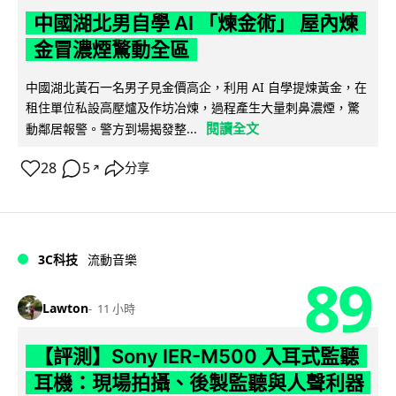
中國湖北男自學 AI 「煉金術」 屋內煉
金冒濃煙驚動全區
中國湖北黃石一名男子見金價高企，利用 AI 自學提煉黃金，在
租住單位私設高壓爐及作坊冶煉，過程產生大量刺鼻濃煙，驚
閱讀全文
動鄰居報警。警方到場揭發整...
28
5
分享
↗
3C科技
流動音樂
89
Lawton
11 小時
【評測】Sony IER-M500 入耳式監聽
耳機：現場拍攝、後製監聽與人聲利器