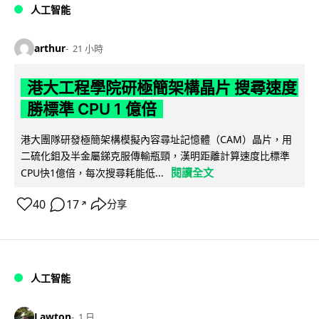
人工智能
arthur
21 小時
港大工程學院研極簡架構晶片 搜尋速度
勝標準 CPU 1 億倍
港大團隊研發極簡架構模擬內容尋址記憶體（CAM）晶片，用
二硫化鉬及半金屬銻克服傳輸瓶頸，漢明距離計算速度比標準
閱讀全文
CPU快1億倍，每次搜尋耗能低...
40
17
分享
↗
人工智能
Lawton
1 日