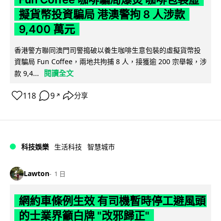
擬貨幣投資騙局 港澳警拘 8 人涉款
9,400 萬元
香港警方聯同澳門司警搗破以養生咖啡生意包裝的虛擬貨幣投
資騙局 Fun Coffee，兩地共拘捕 8 人，接獲逾 200 宗舉報，涉
閱讀全文
款 9,4...
118
9
分享
↗
科技娛樂
生活科技
智慧城市
Lawton
1 日
網約車條例生效 有司機暫時停工避風頭
的士業界籲白牌 "改邪歸正"