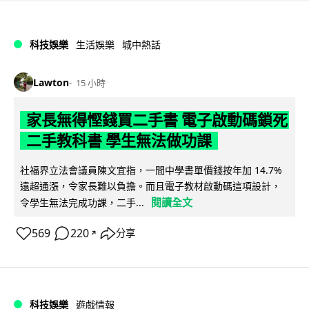
科技娛樂
生活娛樂
城中熱話
Lawton
15 小時
家長無得慳錢買二手書 電子啟動碼鎖死
二手教科書 學生無法做功課
社福界立法會議員陳文宜指，一間中學書單價錢按年加 14.7%
遠超通漲，令家長難以負擔。而且電子教材啟動碼這項設計，
閱讀全文
令學生無法完成功課，二手...
569
220
分享
↗
科技娛樂
遊戲情報