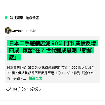
科技娛樂
遊戲情報
Lawton
12 小時
日本二手遊戲店減 90% 門市 業績反增
四成 "懷舊"在 Z 世代變成最潮「新鮮
感」
日本零售巨頭 GEO 將懷舊遊戲銷售門市從 1,000 間大幅減至
99 間，但銷售額卻不降反升至過往的 1.4 倍。做到「減店增
閱讀全文
收」奇蹟，...
104
5
分享
↗