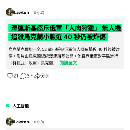
Lawton
10 小時
澤連斯基怒斥俄軍「人肉狩獵」 無人機
追殺烏克蘭小販近 40 秒仍被炸傷
烏克蘭克爾松一名 52 歲小販被俄軍無人機追擊近 40 秒後被炸
傷，影片由烏克蘭總統澤連斯基公開。他直斥俄軍對平民進行
閱讀全文
「狩獵式」攻擊，烏克蘭...
21
3
分享
↗
人工智能
Lawton
10 小時