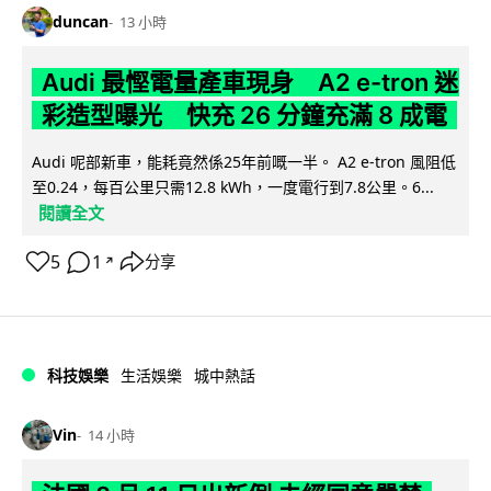
duncan
13 小時
Audi 最慳電量產車現身 A2 e-tron 迷
彩造型曝光 快充 26 分鐘充滿 8 成電
Audi 呢部新車，能耗竟然係25年前嘅一半。 A2 e-tron 風阻低
至0.24，每百公里只需12.8 kWh，一度電行到7.8公里。6...
閱讀全文
5
1
分享
↗
科技娛樂
生活娛樂
城中熱話
Vin
14 小時