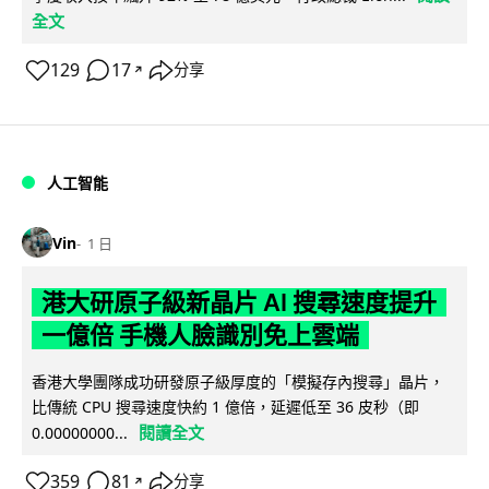
全文
129
17
分享
↗
人工智能
Vin
1 日
港大研原子級新晶片 AI 搜尋速度提升
一億倍 手機人臉識別免上雲端
香港大學團隊成功研發原子級厚度的「模擬存內搜尋」晶片，
比傳統 CPU 搜尋速度快約 1 億倍，延遲低至 36 皮秒（即
閱讀全文
0.00000000...
359
81
分享
↗