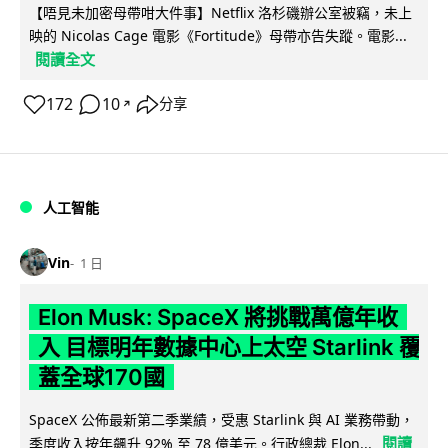
【唔見未加密母帶咁大件事】Netflix 洛杉磯辦公室被竊，未上
映的 Nicolas Cage 電影《Fortitude》母帶亦告失蹤。電影...
閱讀全文
172
10
分享
↗
人工智能
Vin
1 日
Elon Musk: SpaceX 將挑戰萬億年收
入 目標明年數據中心上太空 Starlink 覆
蓋全球170國
SpaceX 公佈最新第二季業績，受惠 Starlink 與 AI 業務帶動，
閱讀
季度收入按年飆升 92% 至 78 億美元。行政總裁 Elon...