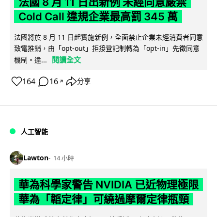
法國 8 月 11 日出新例 未經同意嚴禁
Cold Call 違規企業最高罰 345 萬
法國將於 8 月 11 日起實施新例，全面禁止企業未經消費者同意
致電推銷，由「opt-out」拒接登記制轉為「opt-in」先徵同意
閱讀全文
機制。違...
164
16
分享
↗
人工智能
Lawton
14 小時
華為科學家警告 NVIDIA 已近物理極限
華為「韜定律」可繞過摩爾定律瓶頸