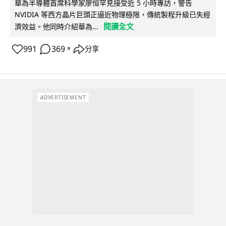
華為半導體首席科學家廖恒罕見接受近 5 小時專訪，警告
NVIDIA 等西方晶片巨頭正逼近物理極限，傳統製程升級已失經
閱讀全文
濟效益。他同時介紹華為...
991
369
分享
↗
ADVERTISEMENT