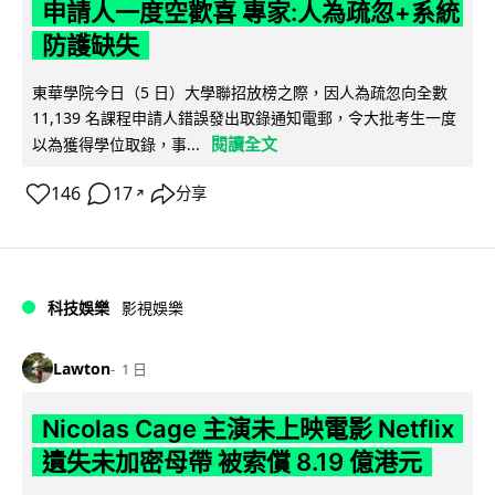
申請人一度空歡喜 專家:人為疏忽+系統
防護缺失
東華學院今日（5 日）大學聯招放榜之際，因人為疏忽向全數
11,139 名課程申請人錯誤發出取錄通知電郵，令大批考生一度
閱讀全文
以為獲得學位取錄，事...
146
17
分享
↗
科技娛樂
影視娛樂
Lawton
1 日
Nicolas Cage 主演未上映電影 Netflix
遺失未加密母帶 被索償 8.19 億港元