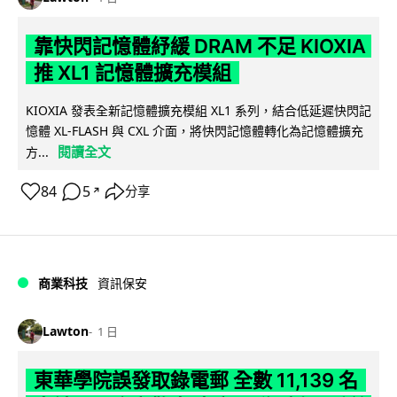
靠快閃記憶體紓緩 DRAM 不足 KIOXIA
推 XL1 記憶體擴充模組
KIOXIA 發表全新記憶體擴充模組 XL1 系列，結合低延遲快閃記
憶體 XL-FLASH 與 CXL 介面，將快閃記憶體轉化為記憶體擴充
閱讀全文
方...
84
5
分享
↗
商業科技
資訊保安
Lawton
1 日
東華學院誤發取錄電郵 全數 11,139 名