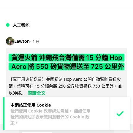
人工智能
Lawton
1 日
貨運火箭 沖繩飛台灣僅需 15 分鐘 Hop
Aero 將 550 磅貨物運送至 725 公里外
【真正用火箭送貨】美國初創 Hop Aero 公開自動駕駛貨運火
箭，聲稱可在 15 分鐘內將 250 公斤物資投送 750 公里外，並
閱讀全文
以沖繩...
本網站正使用 Cookie
52
6
分享
↗
我們使用 Cookie 改善網站體驗。 繼續使用
我們的網站即表示您同意我們的
Cookie 政
策
。