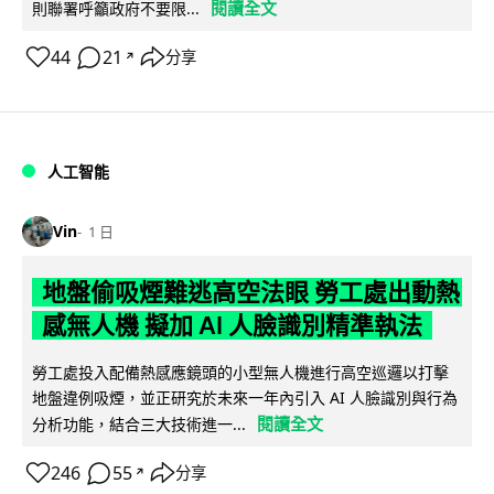
閱讀全文
則聯署呼籲政府不要限...
44
21
分享
↗
人工智能
Vin
1 日
地盤偷吸煙難逃高空法眼 勞工處出動熱
感無人機 擬加 AI 人臉識別精準執法
勞工處投入配備熱感應鏡頭的小型無人機進行高空巡邏以打擊
地盤違例吸煙，並正研究於未來一年內引入 AI 人臉識別與行為
閱讀全文
分析功能，結合三大技術進一...
246
55
分享
↗