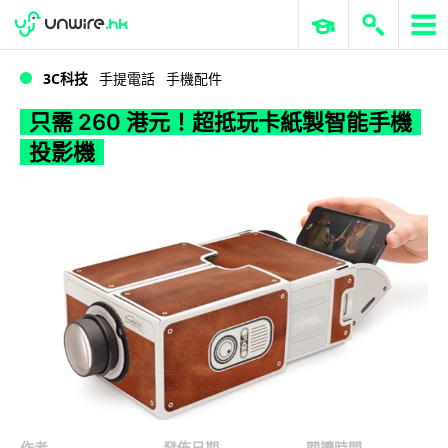
WWDC 2026
GenAI 與雲端科技專區
ERP 與商業 AI
只需 260 港元！超抵玩卡紙製智能手機投影機
3C科技
手提電話
手機配件
只需 260 港元！超抵玩卡紙製智能手機
投影機
作者
發佈日期
閱讀時間