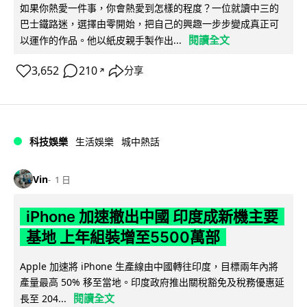
如果你熱愛一件事，你會熱愛到怎樣的程度？一位就讀中三的
巴士鐵路迷，選擇由零開始，把自己的興趣一步步變成真正可
閱讀全文
以運作的作品。他以紙皮親手製作出...
3,652
210
分享
↗
科技娛樂
生活娛樂
城中熱話
Vin
1 日
iPhone 加速撤出中國 印度成新機主要
基地 上年組裝增至5500萬部
Apple 加速將 iPhone 生產線由中國轉往印度，目標兩年內將
產量最高 50% 移至當地。印度政府推出關稅豁免及稅務優惠延
閱讀全文
長至 204...