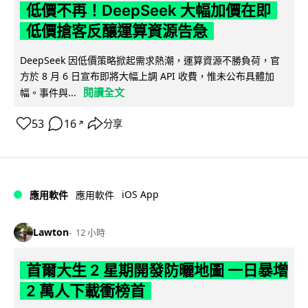
低價不再！DeepSeek 大幅加價在即
低價搶客反釀運算資源告急
DeepSeek 因低價策略掀起需求熱潮，運算資源不勝負荷，官
方於 8 月 6 日宣布即將大幅上調 API 收費，惟未公布具體加
閱讀全文
幅。事件與...
53
16
分享
↗
iOS App
應用軟件
應用軟件
Lawton
12 小時
首爾大生 2 星期開發防曬地圖 一日暴增
2 萬人下載衝榜首