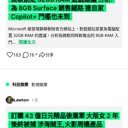
為 8GB Surface 銷售鋪路 連自家
Copilot+ 門檻也未到
Microsoft 被發現靜靜刪除官方網站上，對遊戲玩家要為電腦配
置 32GB RAM 的建議。分析指微軟同時新推出的 8GB RAM 入
閱讀全文
門...
163
16
分享
↗
科技娛樂
影視娛樂
Lawton
1 日
訂購 43 億日元精品後棄單 大阪女 2 年
後終被捕 涉海賊王,火影周邊產品