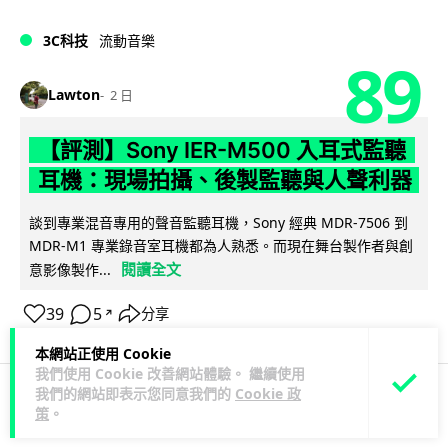
3C科技
流動音樂
89
Lawton
2 日
【評測】Sony IER-M500 入耳式監聽
耳機：現場拍攝、後製監聽與人聲利器
談到專業混音專用的聲音監聽耳機，Sony 經典 MDR-7506 到
MDR-M1 專業錄音室耳機都為人熟悉。而現在舞台製作者與創
閱讀全文
意影像製作...
39
5
分享
↗
本網站正使用 Cookie
我們使用 Cookie 改善網站體驗。 繼續使用
我們的網站即表示您同意我們的
Cookie 政
策
。
科技娛樂
遊戲情報