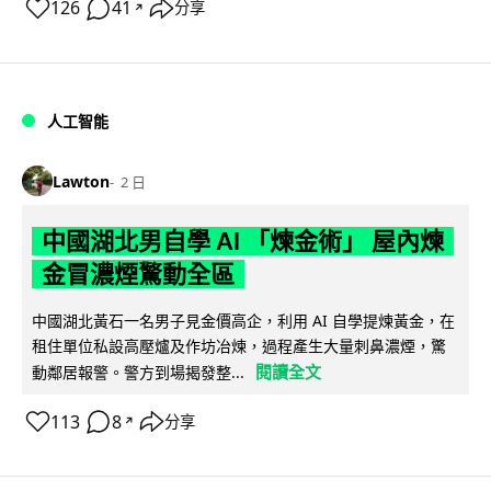
126
41
分享
↗
人工智能
Lawton
2 日
中國湖北男自學 AI 「煉金術」 屋內煉
金冒濃煙驚動全區
中國湖北黃石一名男子見金價高企，利用 AI 自學提煉黃金，在
租住單位私設高壓爐及作坊冶煉，過程產生大量刺鼻濃煙，驚
閱讀全文
動鄰居報警。警方到場揭發整...
113
8
分享
↗