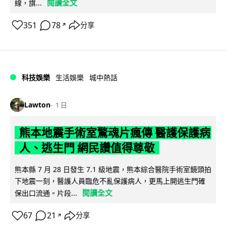
閱讀全文
線，旗...
351
78
分享
↗
科技娛樂
生活娛樂
城中熱話
Lawton
1 日
熊本地震手術室驚魂片瘋傳 醫護保護病
人、逃生門 網民讚值得尊敬
熊本縣 7 月 28 日發生 7.1 級地震，熊本綜合醫院手術室鏡頭拍
下地震一刻，醫護人員臨危不亂保護病人，更馬上開逃生門確
閱讀全文
保出口流通。片段...
67
21
分享
↗