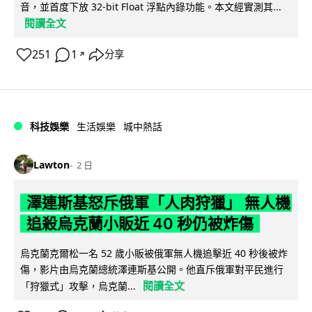
音，並首度下放 32-bit Float 浮點內錄功能。本文經實測其...
閱讀全文
251
1
分享
↗
科技娛樂
生活娛樂
城中熱話
Lawton
2 日
澤連斯基怒斥俄軍「人肉狩獵」 無人機
追殺烏克蘭小販近 40 秒仍被炸傷
烏克蘭克爾松一名 52 歲小販被俄軍無人機追擊近 40 秒後被炸
傷，影片由烏克蘭總統澤連斯基公開。他直斥俄軍對平民進行
閱讀全文
「狩獵式」攻擊，烏克蘭...