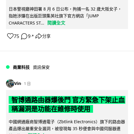
日本警視廳神田署 8 月 6 日公布，拘捕一名 32 歲大阪女子，
指她涉嫌在出版巨頭集英社旗下官方網店「JUMP
閱讀全文
CHARACTERS ST...
75
9
分享
↗
商業科技
資訊保安
Vin
1 日
智博通路由器爆後門 官方緊急下架止血
稱漏洞是功能在維修時使用
中國網通廠商智博通電子（Zbtlink Electronics）旗下的路由器
產品爆出嚴重安全漏洞，被發現每 35 秒便會與中國伺服器連