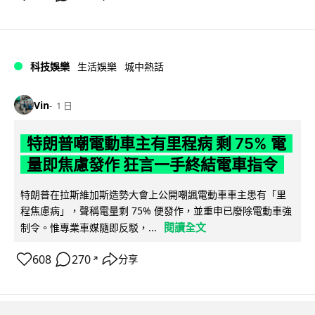
科技娛樂
生活娛樂
城中熱話
Vin
1 日
特朗普嘲電動車主有里程病 剩 75% 電
量即焦慮發作 狂言一手終結電車指令
特朗普在拉斯維加斯造勢大會上公開嘲諷電動車車主患有「里
程焦慮病」，聲稱電量剩 75% 便發作，並重申已廢除電動車強
閱讀全文
制令。惟專業車媒隨即反駁，...
608
270
分享
↗