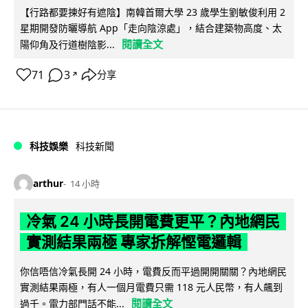
【行路都要揀好有遮陰】南韓首爾大學 23 歲學生劉敏俊利用 2
星期開發防曬導航 App「走向陰涼處」，結合建築物高度、太
閱讀全文
陽仰角及行道樹陰影...
71
3
分享
↗
科技娛樂
科技新聞
arthur
14 小時
冷氣 24 小時長開電費更平？內地網民
實測結果兩極 專家拆解慳電邏輯
你信唔信冷氣長開 24 小時，電費反而平過開開關關？內地網民
實測結果兩極，有人一個月電費只需 118 元人民幣，有人飆到
閱讀全文
過千。電力部門話不能...