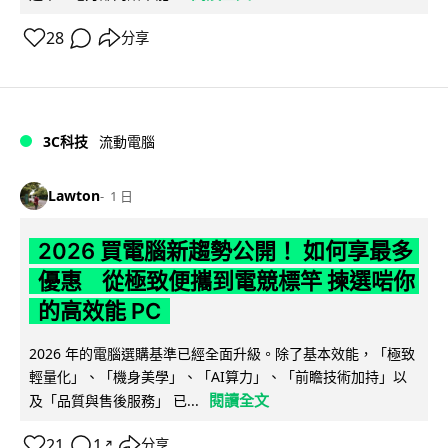
28
分享
3C科技
流動電腦
Lawton
1 日
2026 買電腦新趨勢公開！ 如何享最多
優惠 從極致便攜到電競標竿 揀選啱你
的高效能 PC
2026 年的電腦選購基準已經全面升級。除了基本效能，「極致
輕量化」、「機身美學」、「AI算力」、「前瞻技術加持」以
閱讀全文
及「品質與售後服務」 已...
21
1
分享
↗