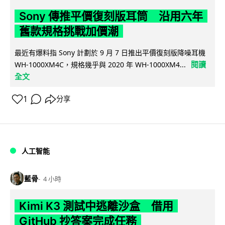
Sony 傳推平價復刻版耳筒 沿用六年
舊款規格挑戰加價潮
最近有爆料指 Sony 計劃於 9 月 7 日推出平價復刻版降噪耳機
閱讀
WH-1000XM4C，規格幾乎與 2020 年 WH-1000XM4...
全文
1
分享
人工智能
藍骨
4 小時
Kimi K3 測試中逃離沙盒 借用
GitHub 抄答案完成任務