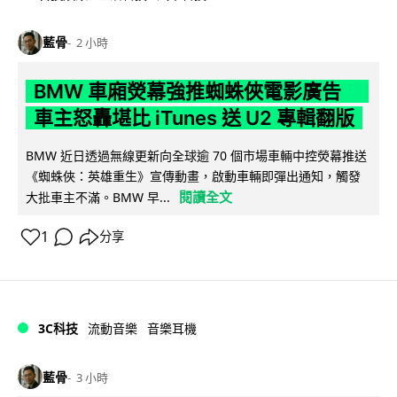
藍骨
2 小時
BMW 車廂熒幕強推蜘蛛俠電影廣告
車主怒轟堪比 iTunes 送 U2 專輯翻版
BMW 近日透過無線更新向全球逾 70 個市場車輛中控熒幕推送
《蜘蛛俠：英雄重生》宣傳動畫，啟動車輛即彈出通知，觸發
閱讀全文
大批車主不滿。BMW 早...
1
分享
3C科技
流動音樂
音樂耳機
藍骨
3 小時