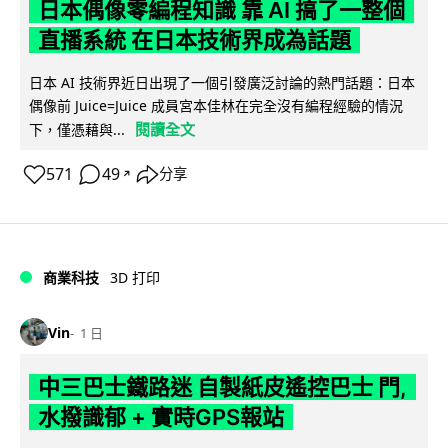
日本偶像零編程知識 靠 AI 搞了一整個
直播系統 在日本技術界成為話題
日本 AI 技術界近日出現了一個引發廣泛討論的熱門話題：日本
偶像前 Juice=Juice 成員宮本佳林在完全沒有編程經驗的情況
閱讀全文
下，僅憑藉與...
571
49
分享
↗
商業科技
3D 打印
Vin
1 日
中三巴士鐵路迷 自製紙皮遙控巴士 門,
水撥識郁 + 實時GPS報站