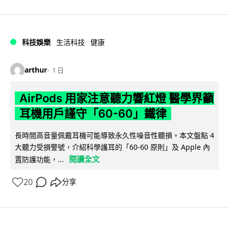
科技娛樂
生活科技
健康
arthur
1 日
AirPods 用家注意聽力響紅燈 醫學界籲
耳機用戶謹守「60-60」鐵律
長時間高音量佩戴耳機可能導致永久性噪音性聽損。本文盤點 4
大聽力受損警號，介紹科學護耳的「60-60 原則」及 Apple 內
閱讀全文
置防護功能，...
20
分享