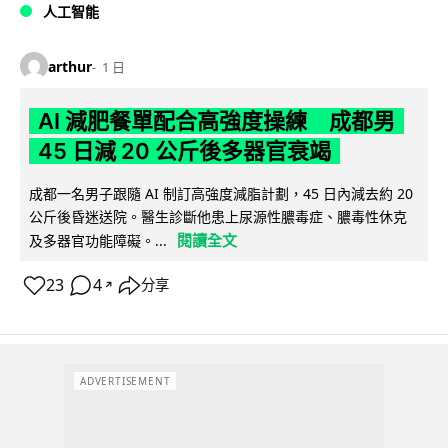
人工智能
arthur
1 日
AI 減肥餐單配合高強度操練 成都男
45 日減 20 公斤後多器官衰竭
成都一名男子跟隨 AI 制訂高強度減脂計劃，45 日內減去約 20
公斤後昏迷送院。醫生診斷他患上尿源性膿毒症、膿毒性休克
閱讀全文
及多器官功能障礙。...
23
4
分享
↗
ADVERTISEMENT