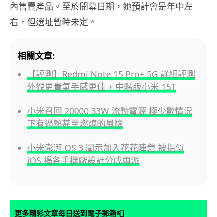
內售賣產品。至於開幕日期，她預計會是年中左
右，但選址暫時未定。
相關文章:
【評測】Redmi Note 15 Pro+ 5G 詳細評測
外觀更貴氣手感更佳 + 中階版小米 15T
小米召回 20000 33W 流動電源 極少數情況
下有過熱甚至燃燒的風險
小米澎湃 OS 3 圖示加入花花陣營 被指似
iOS 揭各手機廠設計分成兩派
📮
更多精彩文章每日送到電子郵箱