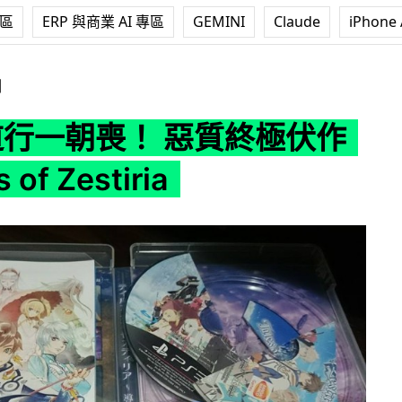
專區
ERP 與商業 AI 專區
GEMINI
Claude
iPhone 
質終極伏作 － Tales of Zestiria
測
年道行一朝喪！ 惡質終極伏作
 of Zestiria