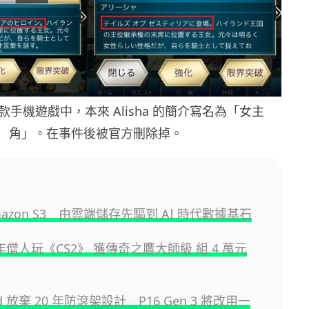
的一款手機遊戲中，本來 Alisha 的簡介寫名為「女主
角」。在事件後被官方刪除掉。
Amazon S3 由雲端儲存先驅到 AI 時代數據基石
 年僧人玩《CS2》 獲傳奇之鷹大師級 組 4 萬元
ad 放棄 20 年防滾架設計 P16 Gen 3 將改用一