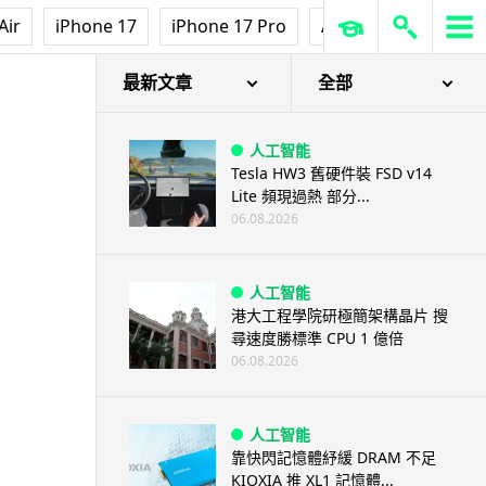
Air
iPhone 17
iPhone 17 Pro
AirPods Pro 3
Ap
最新文章
全部
人工智能
Tesla HW3 舊硬件裝 FSD v14
Lite 頻現過熱 部分...
06.08.2026
人工智能
港大工程學院研極簡架構晶片 搜
尋速度勝標準 CPU 1 億倍
06.08.2026
人工智能
靠快閃記憶體紓緩 DRAM 不足
KIOXIA 推 XL1 記憶體...