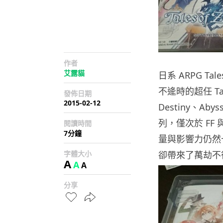
作者
艾露貓
日系 ARPG T
不逄時的超任 Tal
發佈日期
2015-02-12
Destiny、Ab
列，僅次於 FF 
閱讀時間
7分鐘
量與影響力仍然十足
字體大小
卻帶來了萬劫不
A
A
A
分享