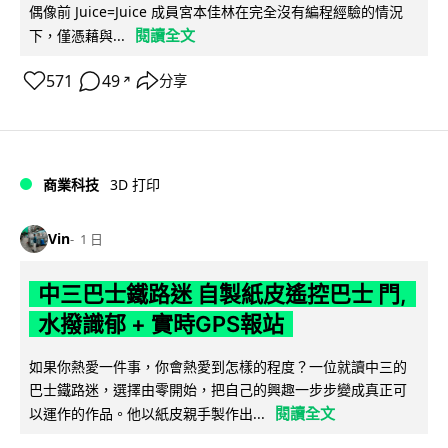
偶像前 Juice=Juice 成員宮本佳林在完全沒有編程經驗的情況
閱讀全文
下，僅憑藉與...
571
49
分享
↗
商業科技
3D 打印
Vin
1 日
中三巴士鐵路迷 自製紙皮遙控巴士 門,
水撥識郁 + 實時GPS報站
如果你熱愛一件事，你會熱愛到怎樣的程度？一位就讀中三的
巴士鐵路迷，選擇由零開始，把自己的興趣一步步變成真正可
閱讀全文
以運作的作品。他以紙皮親手製作出...