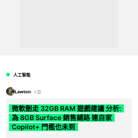
人工智能
Lawton
1 日
微軟刪走 32GB RAM 遊戲建議 分析:
為 8GB Surface 銷售鋪路 連自家
Copilot+ 門檻也未到