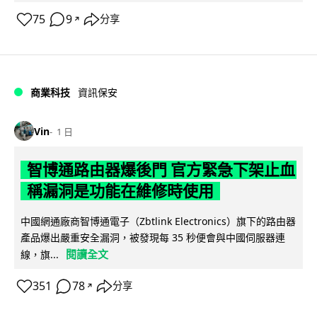
75
9
分享
↗
商業科技
資訊保安
Vin
1 日
智博通路由器爆後門 官方緊急下架止血
稱漏洞是功能在維修時使用
中國網通廠商智博通電子（Zbtlink Electronics）旗下的路由器
產品爆出嚴重安全漏洞，被發現每 35 秒便會與中國伺服器連
閱讀全文
線，旗...
351
78
分享
↗