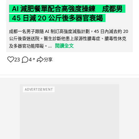
AI 減肥餐單配合高強度操練 成都男
45 日減 20 公斤後多器官衰竭
成都一名男子跟隨 AI 制訂高強度減脂計劃，45 日內減去約 20
公斤後昏迷送院。醫生診斷他患上尿源性膿毒症、膿毒性休克
閱讀全文
及多器官功能障礙。...
23
4
分享
↗
ADVERTISEMENT