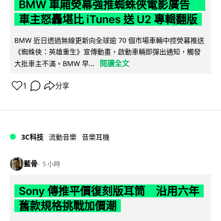
BMW 車廂熒幕強推蜘蛛俠電影廣告
車主怒轟堪比 iTunes 送 U2 專輯翻版
BMW 近日透過無線更新向全球逾 70 個市場車輛中控熒幕推送
《蜘蛛俠：英雄重生》宣傳動畫，啟動車輛即彈出通知，觸發
閱讀全文
大批車主不滿。BMW 早...
1
分享
3C科技
流動音樂
音樂耳機
藍骨
5 小時
Sony 傳推平價復刻版耳筒 沿用六年
舊款規格挑戰加價潮