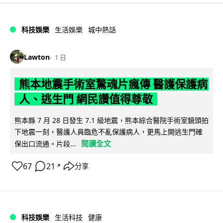
科技娛樂
生活娛樂
城中熱話
Lawton
1 日
熊本地震手術室驚魂片瘋傳 醫護保護病
人、逃生門 網民讚值得尊敬
熊本縣 7 月 28 日發生 7.1 級地震，熊本綜合醫院手術室鏡頭拍
下地震一刻，醫護人員臨危不亂保護病人，更馬上開逃生門確
閱讀全文
保出口流通。片段...
67
21
分享
↗
科技娛樂
生活科技
健康