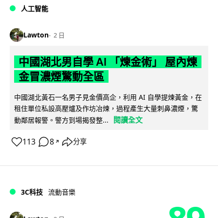
人工智能
Lawton
2 日
中國湖北男自學 AI 「煉金術」 屋內煉
金冒濃煙驚動全區
中國湖北黃石一名男子見金價高企，利用 AI 自學提煉黃金，在
租住單位私設高壓爐及作坊冶煉，過程產生大量刺鼻濃煙，驚
閱讀全文
動鄰居報警。警方到場揭發整...
113
8
分享
↗
3C科技
流動音樂