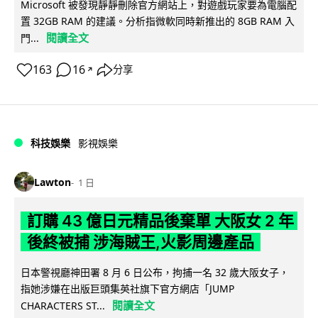
Microsoft 被發現靜靜刪除官方網站上，對遊戲玩家要為電腦配
置 32GB RAM 的建議。分析指微軟同時新推出的 8GB RAM 入
閱讀全文
門...
163
16
分享
↗
科技娛樂
影視娛樂
Lawton
1 日
訂購 43 億日元精品後棄單 大阪女 2 年
後終被捕 涉海賊王,火影周邊產品
日本警視廳神田署 8 月 6 日公布，拘捕一名 32 歲大阪女子，
指她涉嫌在出版巨頭集英社旗下官方網店「JUMP
閱讀全文
CHARACTERS ST...