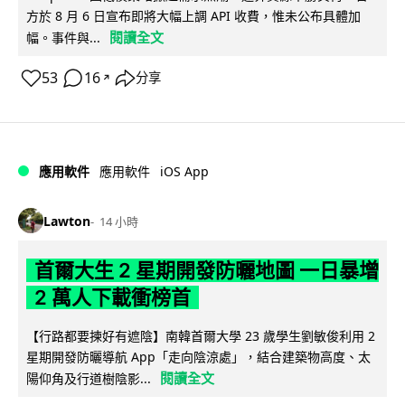
方於 8 月 6 日宣布即將大幅上調 API 收費，惟未公布具體加
閱讀全文
幅。事件與...
53
16
分享
↗
iOS App
應用軟件
應用軟件
Lawton
14 小時
首爾大生 2 星期開發防曬地圖 一日暴增
2 萬人下載衝榜首
【行路都要揀好有遮陰】南韓首爾大學 23 歲學生劉敏俊利用 2
星期開發防曬導航 App「走向陰涼處」，結合建築物高度、太
閱讀全文
陽仰角及行道樹陰影...