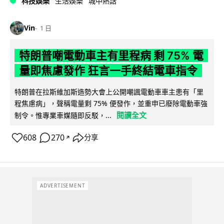
科技娛樂
生活娛樂
城中熱話
Vin
1 日
特朗普嘲電動車主有里程病 剩 75% 電
量即焦慮發作 狂言一手終結電車指令
特朗普在拉斯維加斯造勢大會上公開嘲諷電動車車主患有「里
程焦慮病」，聲稱電量剩 75% 便發作，並重申已廢除電動車強
閱讀全文
制令。惟專業車媒隨即反駁，...
608
270
分享
↗
ADVERTISEMENT