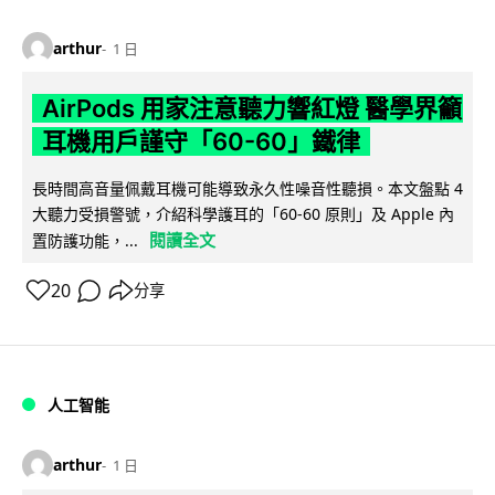
arthur
1 日
AirPods 用家注意聽力響紅燈 醫學界籲
耳機用戶謹守「60-60」鐵律
長時間高音量佩戴耳機可能導致永久性噪音性聽損。本文盤點 4
大聽力受損警號，介紹科學護耳的「60-60 原則」及 Apple 內
閱讀全文
置防護功能，...
20
分享
人工智能
arthur
1 日