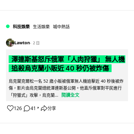
科技娛樂
生活娛樂
城中熱話
Lawton
2 日
澤連斯基怒斥俄軍「人肉狩獵」 無人機
追殺烏克蘭小販近 40 秒仍被炸傷
烏克蘭克爾松一名 52 歲小販被俄軍無人機追擊近 40 秒後被炸
傷，影片由烏克蘭總統澤連斯基公開。他直斥俄軍對平民進行
閱讀全文
「狩獵式」攻擊，烏克蘭...
126
41
分享
↗