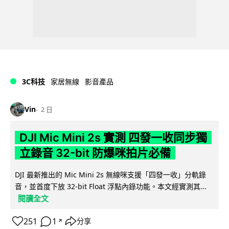
3C科技
家居無線
影音產品
Vin
2 日
DJI Mic Mini 2s 實測 四發一收同步獨
立錄音 32-bit 防爆咪拍片必備
DJI 最新推出的 Mic Mini 2s 無線咪支援「四發一收」分軌錄
音，並首度下放 32-bit Float 浮點內錄功能。本文經實測其...
閱讀全文
251
1
分享
↗