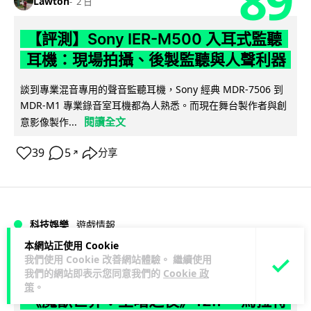
89
Lawton
2 日
【評測】Sony IER-M500 入耳式監聽
耳機：現場拍攝、後製監聽與人聲利器
談到專業混音專用的聲音監聽耳機，Sony 經典 MDR-7506 到
MDR-M1 專業錄音室耳機都為人熟悉。而現在舞台製作者與創
閱讀全文
意影像製作...
39
5
分享
↗
科技娛樂
遊戲情報
本網站正使用 Cookie
我們使用 Cookie 改善網站體驗。 繼續使用
天恩
2 日
我們的網站即表示您同意我們的
Cookie 政
策
。
《魔獸世界：至暗之夜》12.1 「烏拉特