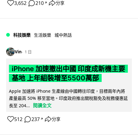
3,652
210
分享
↗
科技娛樂
生活娛樂
城中熱話
Vin
1 日
iPhone 加速撤出中國 印度成新機主要
基地 上年組裝增至5500萬部
Apple 加速將 iPhone 生產線由中國轉往印度，目標兩年內將
產量最高 50% 移至當地。印度政府推出關稅豁免及稅務優惠延
閱讀全文
長至 204...
512
237
分享
↗