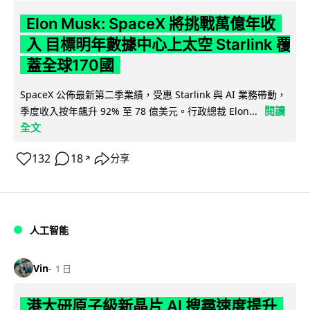
Elon Musk: SpaceX 將挑戰萬億年收
入 目標明年數據中心上太空 Starlink 覆
蓋全球170國
SpaceX 公佈最新第二季業績，受惠 Starlink 與 AI 業務帶動，
閱讀
季度收入按年飆升 92% 至 78 億美元。行政總裁 Elon...
全文
132
18
分享
↗
人工智能
Vin
1 日
港大研原子級新晶片 AI 搜尋速度提升