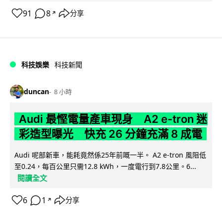
91
8
分享
↗
科技娛樂
科技新聞
duncan
8 小時
Audi 最慳電量產車現身 A2 e-tron 迷
彩造型曝光 快充 26 分鐘充滿 8 成電
Audi 呢部新車，能耗竟然係25年前嘅一半。 A2 e-tron 風阻低
至0.24，每百公里只需12.8 kWh，一度電行到7.8公里。6...
閱讀全文
6
1
分享
↗