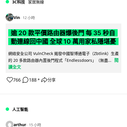
3C科技
家居無線
Vin
12 小時
逾 20 款平價路由器爆後門 每 35 秒自
動連線回中國 全球 10 萬用家私隱堪憂
網絡安全公司 VulnCheck 揭發中國智博通電子（Zbtlink）生產
閱
的 20 多款路由器內置後門程式「Endlessdoors」（無盡...
讀全文
766
188
分享
↗
人工智能
arthur
15 小時