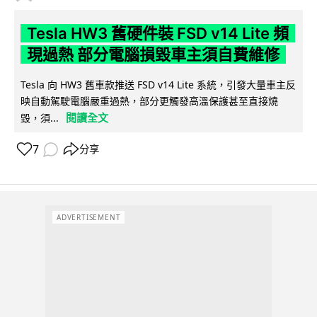
Tesla HW3 舊硬件裝 FSD v14 Lite 頻
現過熱 部分電腦損毀車主須自費維修
Tesla 向 HW3 舊車款推送 FSD v14 Lite 系統，引發大量車主反
映自動駕駛電腦嚴重過熱，部分更觸發高溫保護甚至直接燒
閱讀全文
毀，須...
7
分享
ADVERTISEMENT