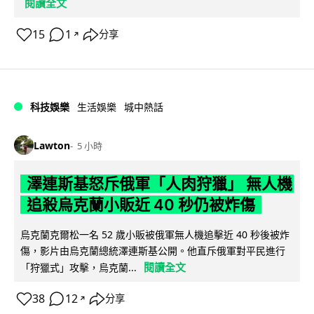
閱讀全文
15
1
分享
↗
科技娛樂
生活娛樂
城中熱話
Lawton
5 小時
澤連斯基怒斥俄軍「人肉狩獵」 無人機
追殺烏克蘭小販近 40 秒仍被炸傷
烏克蘭克爾松一名 52 歲小販被俄軍無人機追擊近 40 秒後被炸
傷，影片由烏克蘭總統澤連斯基公開。他直斥俄軍對平民進行
閱讀全文
「狩獵式」攻擊，烏克蘭...
38
12
分享
↗