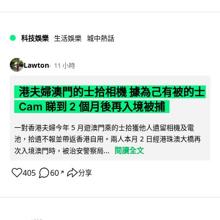
科技娛樂
生活娛樂
城中熱話
Lawton
11 小時
港夫婦澳門的士拾相機 據為己有被的士
Cam 睇到 2 個月後再入境被捕
一對香港夫婦今年 5 月遊澳門乘的士拾獲他人遺留相機及電
池，拾遺不報並帶返香港自用。兩人本月 2 日經港珠澳大橋再
閱讀全文
次入境澳門時，被治安警察局...
405
60
分享
↗