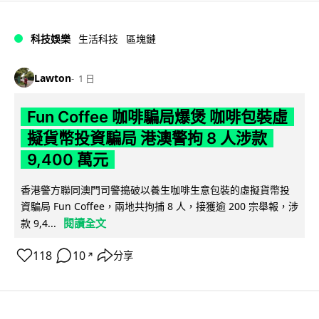
科技娛樂
生活科技
區塊鏈
Lawton
1 日
Fun Coffee 咖啡騙局爆煲 咖啡包裝虛
擬貨幣投資騙局 港澳警拘 8 人涉款
9,400 萬元
香港警方聯同澳門司警搗破以養生咖啡生意包裝的虛擬貨幣投
資騙局 Fun Coffee，兩地共拘捕 8 人，接獲逾 200 宗舉報，涉
閱讀全文
款 9,4...
118
10
分享
↗