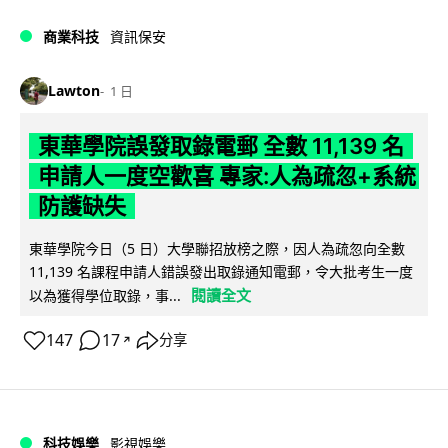
商業科技
資訊保安
Lawton
1 日
東華學院誤發取錄電郵 全數 11,139 名
申請人一度空歡喜 專家:人為疏忽+系統
防護缺失
東華學院今日（5 日）大學聯招放榜之際，因人為疏忽向全數
11,139 名課程申請人錯誤發出取錄通知電郵，令大批考生一度
閱讀全文
以為獲得學位取錄，事...
147
17
分享
↗
科技娛樂
影視娛樂