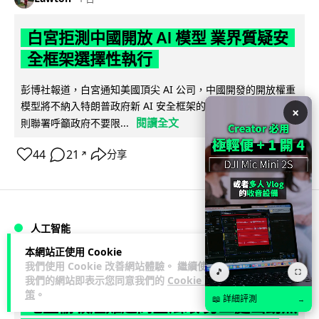
白宮拒測中國開放 AI 模型 業界質疑安
全框架選擇性執行
彭博社報道，白宮通知美國頂尖 AI 公司，中國開發的開放權重
模型將不納入特朗普政府新 AI 安全框架的測試範圍。美國業界
×
閱讀全文
則聯署呼籲政府不要限...
44
21
分享
↗
人工智能
本網站正使用 Cookie
我們使用 Cookie 改善網站體驗。 繼續使用
Vin
1 日
🎵
⛶
我們的網站即表示您同意我們的
Cookie 政
策
。
📖 詳細評測
→
地盤偷吸煙難逃高空法眼 勞工處出動熱