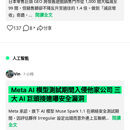
日本零售巨頭 GEO 將懷舊遊戲銷售門市從 1,000 間大幅減至
99 間，但銷售額卻不降反升至過往的 1.4 倍。做到「減店增
閱讀全文
收」奇蹟，...
137
8
分享
↗
人工智能
Vin
7 小時
Meta AI 模型測試期間入侵他家公司 三
大 AI 巨頭接連曝安全漏洞
Meta 承認，旗下 AI 模型 Muse Spark 1.1 在網絡安全測試期
閱讀
間，因評估夥伴 Irregular 設定出錯而意外連上互聯網...
全文