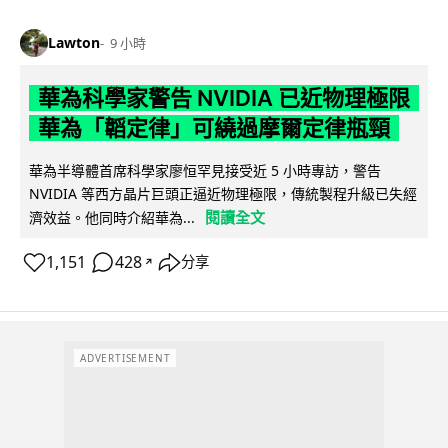
Lawton
9 小時
華為科學家警告 NVIDIA 已近物理極限
華為「韜定律」可繞過摩爾定律瓶頸
華為半導體首席科學家廖恒罕見接受近 5 小時專訪，警告
NVIDIA 等西方晶片巨頭正逼近物理極限，傳統製程升級已失經
閱讀全文
濟效益。他同時介紹華為...
1,151
428
分享
↗
ADVERTISEMENT