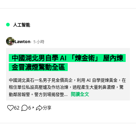
人工智能
Lawton
5 小時
中國湖北男自學 AI 「煉金術」 屋內煉
金冒濃煙驚動全區
中國湖北黃石一名男子見金價高企，利用 AI 自學提煉黃金，在
租住單位私設高壓爐及作坊冶煉，過程產生大量刺鼻濃煙，驚
閱讀全文
動鄰居報警。警方到場揭發整...
62
6
分享
↗