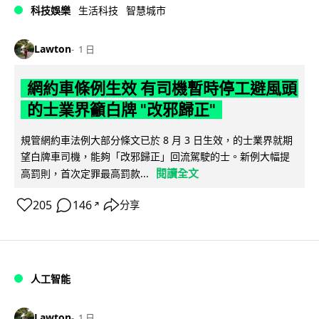
科技娛樂
生活科技
智慧城市
Lawton
1 日
網約車條例生效 有司機暫時停工避風頭
的士業界籲白牌 "改邪歸正"
規管網約車法例大部分條文已於 8 月 3 日生效，的士業界就期
望白牌車司機，能夠「改邪歸正」回流駕駛的士。新例大幅提
閱讀全文
高罰則，首次定罪最高罰款...
205
146
分享
↗
人工智能
Lawton
1 日