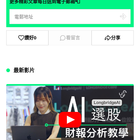
📮
更多精彩文章每日送到電子郵箱
讚好
0
看留言
分享
最新影片