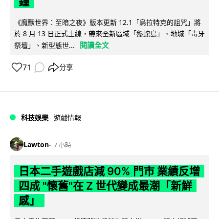
鐘
《魔獸世界：至暗之夜》版本更新 12.1「烏拉特克的詛咒」將
於 8 月 13 日正式上線，帶來全新區域「盤蛇島」、地城「毒牙
閱讀全文
祭壇」、新型態世...
71
分享
科技娛樂
遊戲情報
Lawton
7 小時
日本二手遊戲店減 90% 門市 業績反增
四成 "懷舊"在 Z 世代變成最潮「新鮮
感」