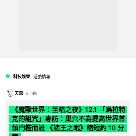
科技娛樂
遊戲情報
天恩
6 小時
《魔獸世界：至暗之夜》12.1 「烏拉特
克的詛咒」專訪：巢穴不為提高世界首
領門檻而設 《諸王之眠》縮短約 10 分