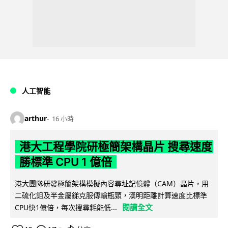
人工智能
arthur
16 小時
港大工程學院研極簡架構晶片 搜尋速度
勝標準 CPU 1 億倍
港大團隊研發極簡架構模擬內容尋址記憶體（CAM）晶片，用
二硫化鉬及半金屬銻克服傳輸瓶頸，漢明距離計算速度比標準
閱讀全文
CPU快1億倍，每次搜尋耗能低...