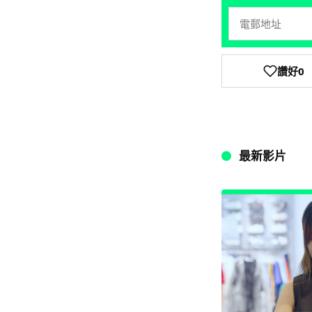
讚好
0
最新影片