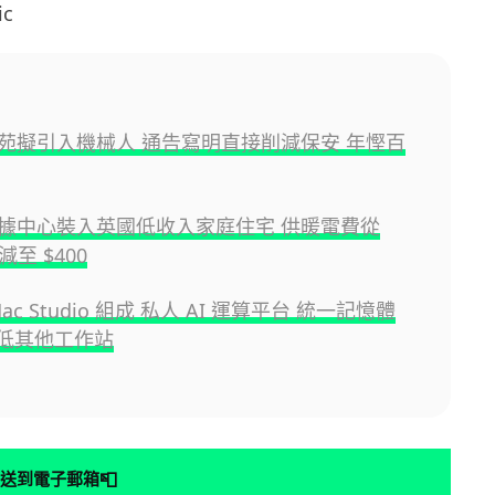
ic
苑擬引入機械人 通告寫明直接削減保安 年慳百
據中心裝入英國低收入家庭住宅 供暖電費從
大減至 $400
Mac Studio 組成 私人 AI 運算平台 統一記憶體
 打低其他工作站
📮
送到電子郵箱