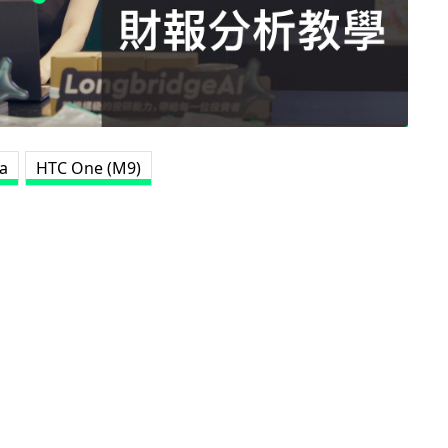
a
HTC One (M9)