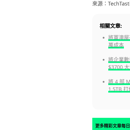
來源：TechTast
相關文章:
將軍澳屋
萬成本
將企業數
$3700 
將 4 部 
1.5TB
更多精彩文章每日