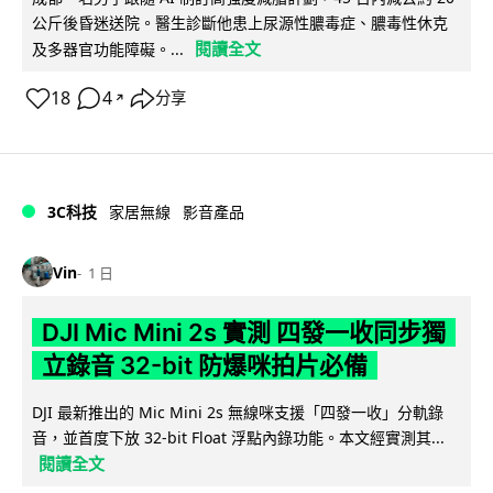
公斤後昏迷送院。醫生診斷他患上尿源性膿毒症、膿毒性休克
閱讀全文
及多器官功能障礙。...
18
4
分享
↗
3C科技
家居無線
影音產品
Vin
1 日
DJI Mic Mini 2s 實測 四發一收同步獨
立錄音 32-bit 防爆咪拍片必備
DJI 最新推出的 Mic Mini 2s 無線咪支援「四發一收」分軌錄
音，並首度下放 32-bit Float 浮點內錄功能。本文經實測其...
閱讀全文