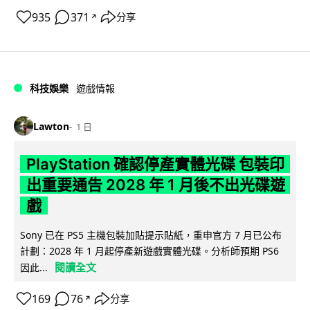
935
371
分享
↗
科技娛樂
遊戲情報
Lawton
1 日
PlayStation 確認停產實體光碟 包裝印
出重要通告 2028 年 1 月後不出光碟遊
戲
Sony 已在 PS5 主機包裝加貼提示貼紙，重申官方 7 月已公布
計劃：2028 年 1 月起停產新遊戲實體光碟。分析師預期 PS6
閱讀全文
因此...
169
76
分享
↗