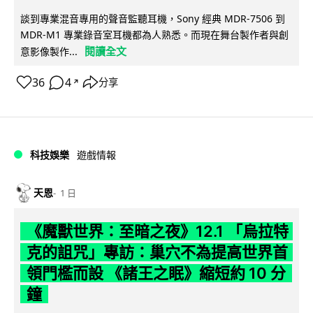
談到專業混音專用的聲音監聽耳機，Sony 經典 MDR-7506 到
MDR-M1 專業錄音室耳機都為人熟悉。而現在舞台製作者與創
閱讀全文
意影像製作...
36
4
分享
↗
科技娛樂
遊戲情報
天恩
1 日
《魔獸世界：至暗之夜》12.1 「烏拉特
克的詛咒」專訪：巢穴不為提高世界首
領門檻而設 《諸王之眠》縮短約 10 分
鐘