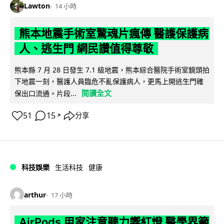
Lawton
14 小時
熊本地震手術室驚魂片瘋傳 醫護保護病
人、逃生門 網民讚值得尊敬
熊本縣 7 月 28 日發生 7.1 級地震，熊本綜合醫院手術室鏡頭拍
下地震一刻，醫護人員臨危不亂保護病人，更馬上開逃生門確
閱讀全文
保出口流通。片段...
51
15
分享
↗
科技娛樂
生活科技
健康
arthur
17 小時
AirPods 用家注意聽力響紅燈 醫學界籲