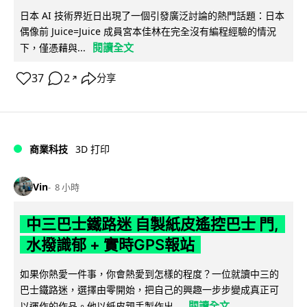
日本 AI 技術界近日出現了一個引發廣泛討論的熱門話題：日本
偶像前 Juice=Juice 成員宮本佳林在完全沒有編程經驗的情況
閱讀全文
下，僅憑藉與...
37
2
分享
↗
商業科技
3D 打印
Vin
8 小時
中三巴士鐵路迷 自製紙皮遙控巴士 門,
水撥識郁 + 實時GPS報站
如果你熱愛一件事，你會熱愛到怎樣的程度？一位就讀中三的
巴士鐵路迷，選擇由零開始，把自己的興趣一步步變成真正可
閱讀全文
以運作的作品。他以紙皮親手製作出...