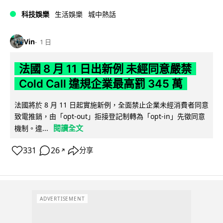
科技娛樂
生活娛樂
城中熱話
Vin
1 日
法國 8 月 11 日出新例 未經同意嚴禁
Cold Call 違規企業最高罰 345 萬
法國將於 8 月 11 日起實施新例，全面禁止企業未經消費者同意
致電推銷，由「opt-out」拒接登記制轉為「opt-in」先徵同意
閱讀全文
機制。違...
331
26
分享
↗
ADVERTISEMENT