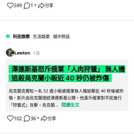
249
1
分享
↗
科技娛樂
生活娛樂
城中熱話
Lawton
1 日
澤連斯基怒斥俄軍「人肉狩獵」 無人機
追殺烏克蘭小販近 40 秒仍被炸傷
烏克蘭克爾松一名 52 歲小販被俄軍無人機追擊近 40 秒後被炸
傷，影片由烏克蘭總統澤連斯基公開。他直斥俄軍對平民進行
閱讀全文
「狩獵式」攻擊，烏克蘭...
102
36
分享
↗