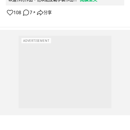
108
7
分享
↗
ADVERTISEMENT