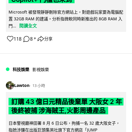
Microsoft 被發現靜靜刪除官方網站上，對遊戲玩家要為電腦配
置 32GB RAM 的建議。分析指微軟同時新推出的 8GB RAM 入
閱讀全文
門...
118
8
分享
↗
科技娛樂
影視娛樂
Lawton
13 小時
訂購 43 億日元精品後棄單 大阪女 2 年
後終被捕 涉海賊王,火影周邊產品
日本警視廳神田署 8 月 6 日公布，拘捕一名 32 歲大阪女子，
指她涉嫌在出版巨頭集英社旗下官方網店「JUMP