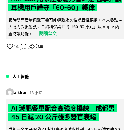
耳機用戶謹守「60-60」鐵律
長時間高音量佩戴耳機可能導致永久性噪音性聽損。本文盤點 4
大聽力受損警號，介紹科學護耳的「60-60 原則」及 Apple 內
閱讀全文
置防護功能，...
14
分享
人工智能
arthur
18 小時
AI 減肥餐單配合高強度操練 成都男
45 日減 20 公斤後多器官衰竭
成都一名男子跟隨 AI 制訂高強度減脂計劃，45 日內減去約 20