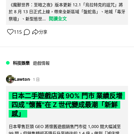
《魔獸世界：至暗之夜》版本更新 12.1「烏拉特克的詛咒」將
於 8 月 13 日正式上線，帶來全新區域「盤蛇島」、地城「毒牙
閱讀全文
祭壇」、新型態世...
115
分享
科技娛樂
遊戲情報
Lawton
1 日
日本二手遊戲店減 90% 門市 業績反增
四成 "懷舊"在 Z 世代變成最潮「新鮮
感」
日本零售巨頭 GEO 將懷舊遊戲銷售門市從 1,000 間大幅減至
99 間，但銷售額卻不降反升至過往的 1.4 倍。做到「減店增