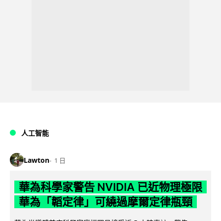
人工智能
Lawton
1 日
華為科學家警告 NVIDIA 已近物理極限
華為「韜定律」可繞過摩爾定律瓶頸