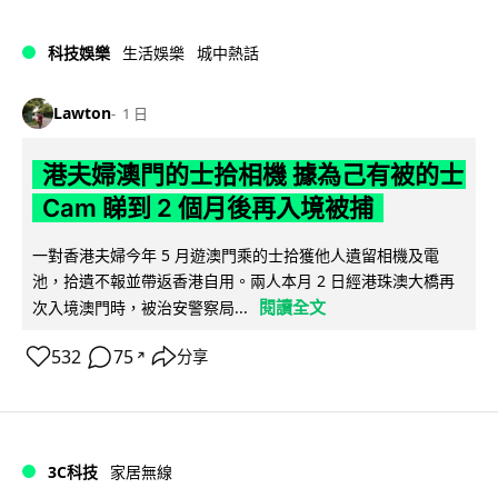
科技娛樂
生活娛樂
城中熱話
Lawton
1 日
港夫婦澳門的士拾相機 據為己有被的士
Cam 睇到 2 個月後再入境被捕
一對香港夫婦今年 5 月遊澳門乘的士拾獲他人遺留相機及電
池，拾遺不報並帶返香港自用。兩人本月 2 日經港珠澳大橋再
閱讀全文
次入境澳門時，被治安警察局...
532
75
分享
↗
3C科技
家居無線