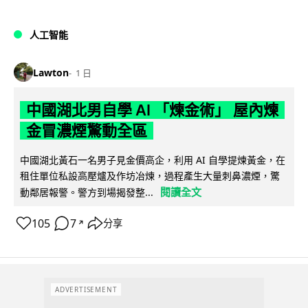
人工智能
Lawton
1 日
中國湖北男自學 AI 「煉金術」 屋內煉
金冒濃煙驚動全區
中國湖北黃石一名男子見金價高企，利用 AI 自學提煉黃金，在
租住單位私設高壓爐及作坊冶煉，過程產生大量刺鼻濃煙，驚
閱讀全文
動鄰居報警。警方到場揭發整...
105
7
分享
↗
ADVERTISEMENT