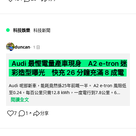
科技娛樂
科技新聞
duncan
1 日
Audi 最慳電量產車現身 A2 e-tron 迷
彩造型曝光 快充 26 分鐘充滿 8 成電
Audi 呢部新車，能耗竟然係25年前嘅一半。 A2 e-tron 風阻低
至0.24，每百公里只需12.8 kWh，一度電行到7.8公里。6...
閱讀全文
7
1
分享
↗