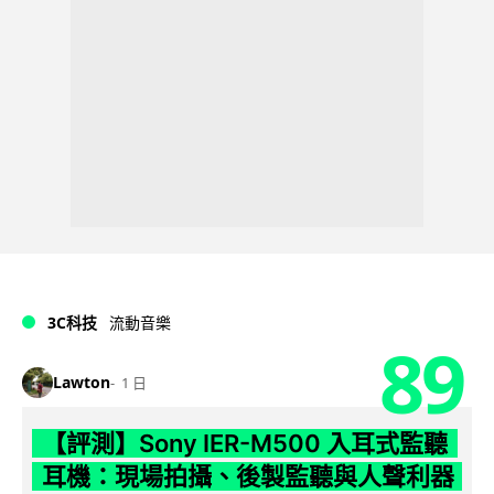
3C科技
流動音樂
89
Lawton
1 日
【評測】Sony IER-M500 入耳式監聽
耳機：現場拍攝、後製監聽與人聲利器