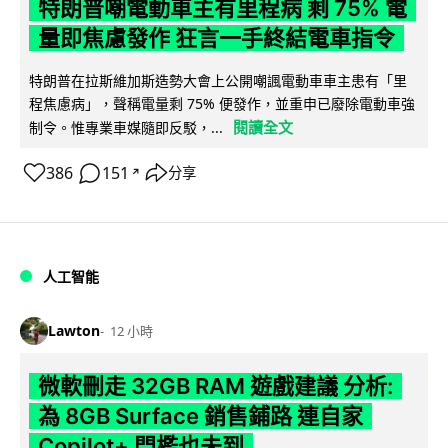
特朗普嘲電動車主有里程病 剩 75% 電
量即焦慮發作 狂言一手終結電車指令
特朗普在拉斯維加斯造勢大會上公開嘲諷電動車車主患有「里
程焦慮病」，聲稱電量剩 75% 便發作，並重申已廢除電動車強
閱讀全文
制令。惟專業車媒隨即反駁，...
386
151
分享
↗
人工智能
Lawton
12 小時
微軟刪走 32GB RAM 遊戲建議 分析:
為 8GB Surface 銷售鋪路 連自家
Copilot+ 門檻也未到