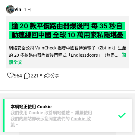
Vin
1 日
逾 20 款平價路由器爆後門 每 35 秒自
動連線回中國 全球 10 萬用家私隱堪憂
網絡安全公司 VulnCheck 揭發中國智博通電子（Zbtlink）生產
閱
的 20 多款路由器內置後門程式「Endlessdoors」（無盡...
讀全文
964
221
分享
↗
ADVERTISEMENT
本網站正使用 Cookie
我們使用 Cookie 改善網站體驗。 繼續使用
我們的網站即表示您同意我們的
Cookie 政
策
。