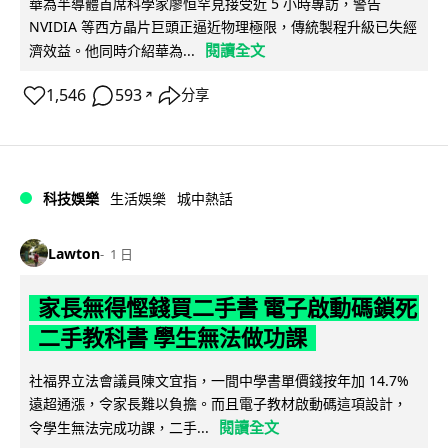
華為半導體首席科學家廖恒罕見接受近 5 小時專訪，警告
NVIDIA 等西方晶片巨頭正逼近物理極限，傳統製程升級已失經
閱讀全文
濟效益。他同時介紹華為...
1,546
593
分享
↗
科技娛樂
生活娛樂
城中熱話
Lawton
1 日
家長無得慳錢買二手書 電子啟動碼鎖死
二手教科書 學生無法做功課
社福界立法會議員陳文宜指，一間中學書單價錢按年加 14.7%
遠超通漲，令家長難以負擔。而且電子教材啟動碼這項設計，
閱讀全文
令學生無法完成功課，二手...