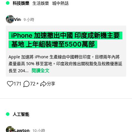
科技娛樂
生活娛樂
城中熱話
Vin
9 小時
iPhone 加速撤出中國 印度成新機主要
基地 上年組裝增至5500萬部
Apple 加速將 iPhone 生產線由中國轉往印度，目標兩年內將
產量最高 50% 移至當地。印度政府推出關稅豁免及稅務優惠延
閱讀全文
長至 204...
171
72
分享
↗
人工智能
Lawton
10 小時