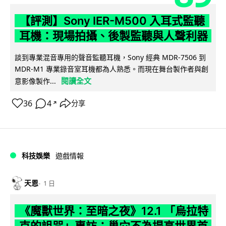
【評測】Sony IER-M500 入耳式監聽
耳機：現場拍攝、後製監聽與人聲利器
談到專業混音專用的聲音監聽耳機，Sony 經典 MDR-7506 到
MDR-M1 專業錄音室耳機都為人熟悉。而現在舞台製作者與創
閱讀全文
意影像製作...
36
4
分享
↗
科技娛樂
遊戲情報
天恩
1 日
《魔獸世界：至暗之夜》12.1 「烏拉特
克的詛咒」專訪：巢穴不為提高世界首