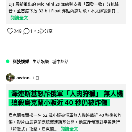
DJI 最新推出的 Mic Mini 2s 無線咪支援「四發一收」分軌錄
音，並首度下放 32-bit Float 浮點內錄功能。本文經實測其...
閱讀全文
249
1
分享
↗
科技娛樂
生活娛樂
城中熱話
Lawton
1 日
澤連斯基怒斥俄軍「人肉狩獵」 無人機
追殺烏克蘭小販近 40 秒仍被炸傷
烏克蘭克爾松一名 52 歲小販被俄軍無人機追擊近 40 秒後被炸
傷，影片由烏克蘭總統澤連斯基公開。他直斥俄軍對平民進行
閱讀全文
「狩獵式」攻擊，烏克蘭...