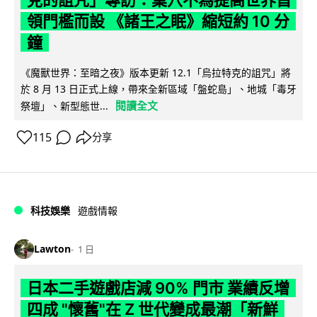
領門檻而設 《諸王之眠》縮短約 10 分
鐘
《魔獸世界：至暗之夜》版本更新 12.1「烏拉特克的詛咒」將
於 8 月 13 日正式上線，帶來全新區域「盤蛇島」、地城「毒牙
閱讀全文
祭壇」、新型態世...
115
分享
科技娛樂
遊戲情報
Lawton
1 日
日本二手遊戲店減 90% 門市 業績反增
四成 "懷舊"在 Z 世代變成最潮「新鮮