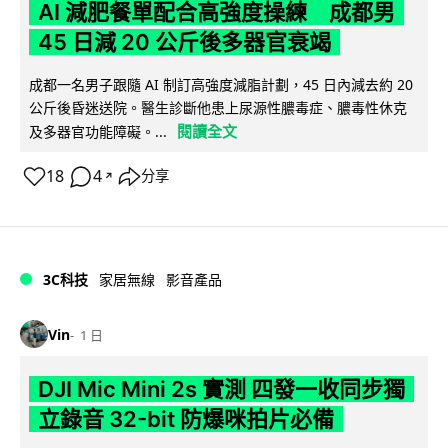
AI 減肥餐單配合高強度操練 成都男
45 日減 20 公斤後多器官衰竭
成都一名男子跟隨 AI 制訂高強度減脂計劃，45 日內減去約 20
公斤後昏迷送院。醫生診斷他患上尿源性膿毒症、膿毒性休克
閱讀全文
及多器官功能障礙。...
18
4
分享
↗
3C科技
家居無線
影音產品
Vin
1 日
DJI Mic Mini 2s 實測 四發一收同步獨
立錄音 32-bit 防爆咪拍片必備