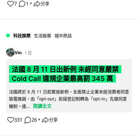
7
1
分享
↗
科技娛樂
生活娛樂
城中熱話
Vin
1 日
法國 8 月 11 日出新例 未經同意嚴禁
Cold Call 違規企業最高罰 345 萬
法國將於 8 月 11 日起實施新例，全面禁止企業未經消費者同意
致電推銷，由「opt-out」拒接登記制轉為「opt-in」先徵同意
閱讀全文
機制。違...
331
26
分享
↗