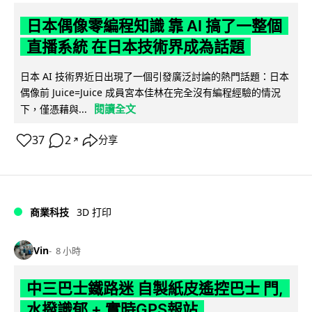
日本偶像零編程知識 靠 AI 搞了一整個
直播系統 在日本技術界成為話題
日本 AI 技術界近日出現了一個引發廣泛討論的熱門話題：日本
偶像前 Juice=Juice 成員宮本佳林在完全沒有編程經驗的情況
閱讀全文
下，僅憑藉與...
37
2
分享
↗
商業科技
3D 打印
Vin
8 小時
中三巴士鐵路迷 自製紙皮遙控巴士 門,
水撥識郁 + 實時GPS報站