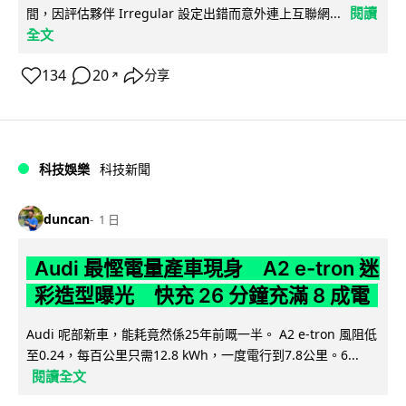
閱讀
間，因評估夥伴 Irregular 設定出錯而意外連上互聯網...
全文
134
20
分享
↗
科技娛樂
科技新聞
duncan
1 日
Audi 最慳電量產車現身 A2 e-tron 迷
彩造型曝光 快充 26 分鐘充滿 8 成電
Audi 呢部新車，能耗竟然係25年前嘅一半。 A2 e-tron 風阻低
至0.24，每百公里只需12.8 kWh，一度電行到7.8公里。6...
閱讀全文