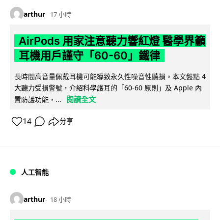
arthur
17 小時
AirPods 用家注意聽力響紅燈 醫學界籲
耳機用戶謹守「60-60」鐵律
長時間高音量佩戴耳機可能導致永久性噪音性聽損。本文盤點 4
大聽力受損警號，介紹科學護耳的「60-60 原則」及 Apple 內
閱讀全文
置防護功能，...
14
分享
人工智能
arthur
18 小時