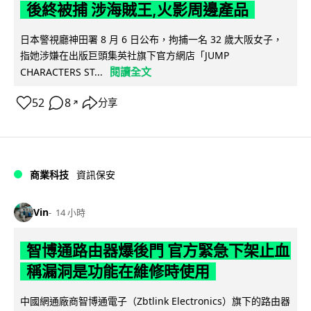
後終被捕 涉海賊王,火影周邊產品
日本警視廳神田署 8 月 6 日公布，拘捕一名 32 歲大阪女子，
指她涉嫌在出版巨頭集英社旗下官方網店「JUMP
閱讀全文
CHARACTERS ST...
52
8
分享
↗
商業科技
資訊保安
Vin
14 小時
智博通路由器爆後門 官方緊急下架止血
稱漏洞是功能在維修時使用
中國網通廠商智博通電子（Zbtlink Electronics）旗下的路由器