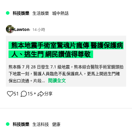
科技娛樂
生活娛樂
城中熱話
Lawton
14 小時
熊本地震手術室驚魂片瘋傳 醫護保護病
人、逃生門 網民讚值得尊敬
熊本縣 7 月 28 日發生 7.1 級地震，熊本綜合醫院手術室鏡頭拍
下地震一刻，醫護人員臨危不亂保護病人，更馬上開逃生門確
閱讀全文
保出口流通。片段...
51
15
分享
↗
科技娛樂
生活科技
健康