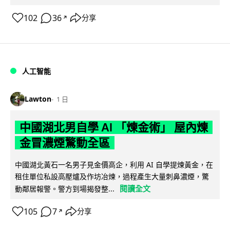
102
36
分享
↗
人工智能
Lawton
1 日
中國湖北男自學 AI 「煉金術」 屋內煉
金冒濃煙驚動全區
中國湖北黃石一名男子見金價高企，利用 AI 自學提煉黃金，在
租住單位私設高壓爐及作坊冶煉，過程產生大量刺鼻濃煙，驚
閱讀全文
動鄰居報警。警方到場揭發整...
105
7
分享
↗