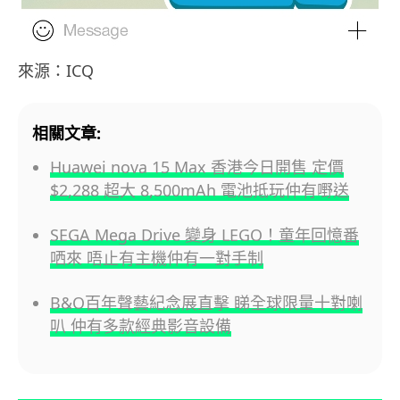
來源：ICQ
相關文章:
Huawei nova 15 Max 香港今日開售 定價
$2,288 超大 8,500mAh 電池抵玩仲有嘢送
SEGA Mega Drive 變身 LEGO！童年回憶番
哂來 唔止有主機仲有一對手制
B&O百年聲藝紀念展直擊 睇全球限量十對喇
叭 仲有多款經典影音設備