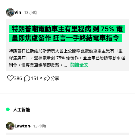
Vin
13 小時
特朗普嘲電動車主有里程病 剩 75% 電
量即焦慮發作 狂言一手終結電車指令
特朗普在拉斯維加斯造勢大會上公開嘲諷電動車車主患有「里
程焦慮病」，聲稱電量剩 75% 便發作，並重申已廢除電動車強
閱讀全文
制令。惟專業車媒隨即反駁，...
386
151
分享
↗
人工智能
Lawton
13 小時