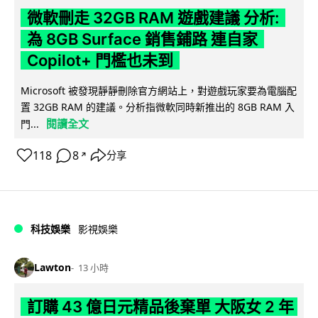
微軟刪走 32GB RAM 遊戲建議 分析:
為 8GB Surface 銷售鋪路 連自家
Copilot+ 門檻也未到
Microsoft 被發現靜靜刪除官方網站上，對遊戲玩家要為電腦配
置 32GB RAM 的建議。分析指微軟同時新推出的 8GB RAM 入
閱讀全文
門...
118
8
分享
↗
科技娛樂
影視娛樂
Lawton
13 小時
訂購 43 億日元精品後棄單 大阪女 2 年