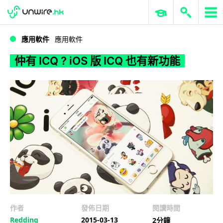
WWDC 2026
GenAI 與雲端科技專區
ERP 與商業 AI
仲有 ICQ ? iOS 版 ICQ 也有新功能
應用軟件
應用軟件
仲有 ICQ ? iOS 版 ICQ 也有新功能
作者
發佈日期
閱讀時間
Redding
2015-03-13
2分鐘