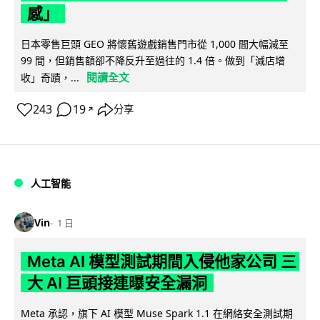
感」
日本零售巨頭 GEO 將懷舊遊戲銷售門市從 1,000 間大幅減至
99 間，但銷售額卻不降反升至過往的 1.4 倍。做到「減店增
閱讀全文
收」奇蹟，...
243
19
分享
↗
人工智能
Vin
1 日
Meta AI 模型測試期間入侵他家公司 三
大 AI 巨頭接連曝安全漏洞
Meta 承認，旗下 AI 模型 Muse Spark 1.1 在網絡安全測試期