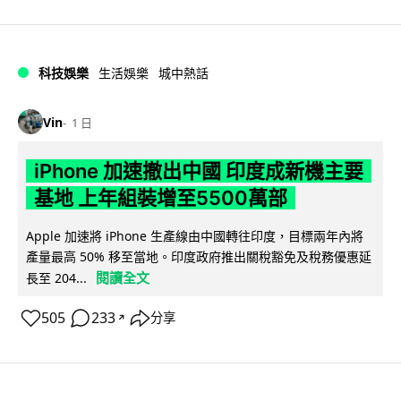
科技娛樂
生活娛樂
城中熱話
Vin
1 日
iPhone 加速撤出中國 印度成新機主要
基地 上年組裝增至5500萬部
Apple 加速將 iPhone 生產線由中國轉往印度，目標兩年內將
產量最高 50% 移至當地。印度政府推出關稅豁免及稅務優惠延
閱讀全文
長至 204...
505
233
分享
↗