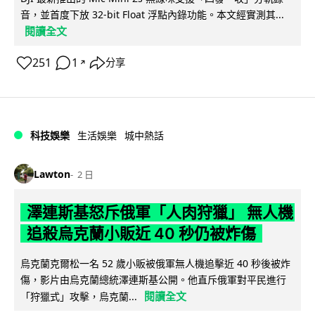
音，並首度下放 32-bit Float 浮點內錄功能。本文經實測其...
閱讀全文
251
1
分享
↗
科技娛樂
生活娛樂
城中熱話
Lawton
2 日
澤連斯基怒斥俄軍「人肉狩獵」 無人機
追殺烏克蘭小販近 40 秒仍被炸傷
烏克蘭克爾松一名 52 歲小販被俄軍無人機追擊近 40 秒後被炸
傷，影片由烏克蘭總統澤連斯基公開。他直斥俄軍對平民進行
閱讀全文
「狩獵式」攻擊，烏克蘭...