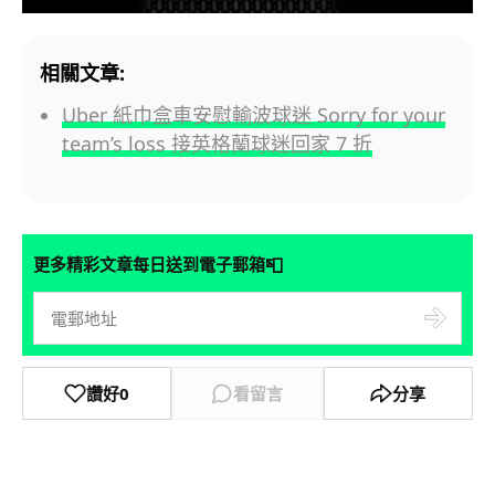
相關文章:
Uber 紙巾盒車安慰輸波球迷 Sorry for your
team’s loss 接英格蘭球迷回家 7 折
📮
更多精彩文章每日送到電子郵箱
讚好
0
看留言
分享