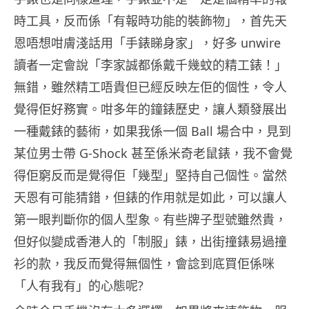
時工具，反而係「有報時功能的裝飾物」，首先天
恩唔想咁膚淺話用「手錶睇身家」，好多 unwire
讀者一定會說「李家誠都係戴千幾蚊的精工錶！」
無錯，雖然精工唔貴但已經反映左佢的個性，令人
覺得佢好務實。咁多年的鐘錶歷史，讓人類發展出
一種戴錶的藝術，如果我係一個 Ball 場合中，見到
某位男士帶 G-Shock 甚至係米奇老鼠錶，我不會覺
得佢窮反而是覺得佢「幾型」堅持自己個性。當然
天恩有可能猜錯，但錶的作用就是如此，可以讓人
第一眼判斷你的個人型象。有些牌子型號雖然貴，
但好似變成香港人的「制服」錶，出街撞錶易過撞
衫的款，我反而覺得無個性，會諗到底買佢係咪
「人有我有」的心態呢?