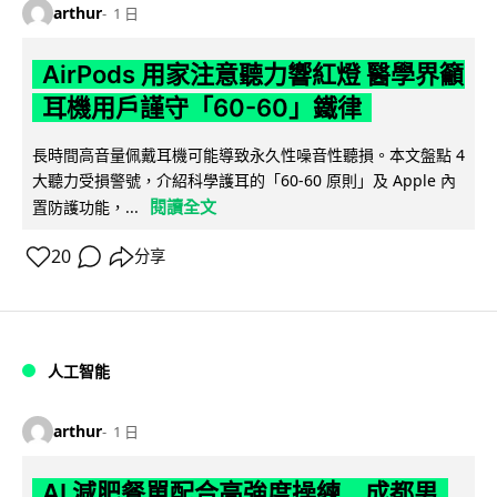
arthur
1 日
AirPods 用家注意聽力響紅燈 醫學界籲
耳機用戶謹守「60-60」鐵律
長時間高音量佩戴耳機可能導致永久性噪音性聽損。本文盤點 4
大聽力受損警號，介紹科學護耳的「60-60 原則」及 Apple 內
閱讀全文
置防護功能，...
20
分享
人工智能
arthur
1 日
AI 減肥餐單配合高強度操練 成都男