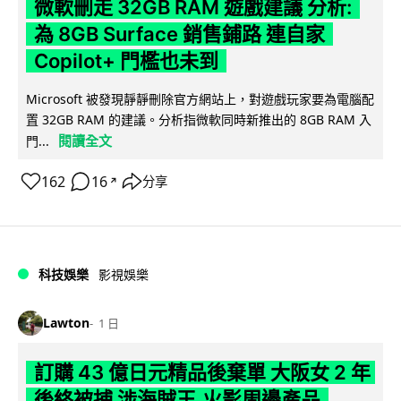
微軟刪走 32GB RAM 遊戲建議 分析:
為 8GB Surface 銷售鋪路 連自家
Copilot+ 門檻也未到
Microsoft 被發現靜靜刪除官方網站上，對遊戲玩家要為電腦配
置 32GB RAM 的建議。分析指微軟同時新推出的 8GB RAM 入
閱讀全文
門...
162
16
分享
↗
科技娛樂
影視娛樂
Lawton
1 日
訂購 43 億日元精品後棄單 大阪女 2 年
後終被捕 涉海賊王,火影周邊產品