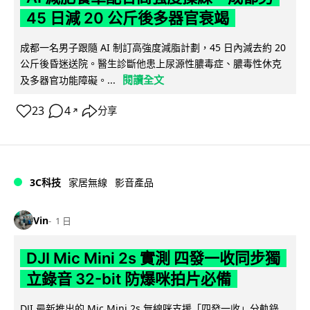
45 日減 20 公斤後多器官衰竭
成都一名男子跟隨 AI 制訂高強度減脂計劃，45 日內減去約 20
公斤後昏迷送院。醫生診斷他患上尿源性膿毒症、膿毒性休克
閱讀全文
及多器官功能障礙。...
23
4
分享
↗
3C科技
家居無線
影音產品
Vin
1 日
DJI Mic Mini 2s 實測 四發一收同步獨
立錄音 32-bit 防爆咪拍片必備
DJI 最新推出的 Mic Mini 2s 無線咪支援「四發一收」分軌錄