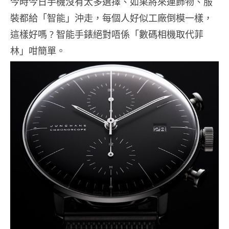
今時今日手機沒有太多選擇、如果將來連飾物、服
裝都給「智能」沖走，每個人好似工廠倒模一樣，
這樣好嗎 ? 智能手錶絕對唔係「數碼相機取代菲
林」咁簡單。