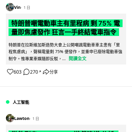
Vin
1 日
特朗普嘲電動車主有里程病 剩 75% 電
量即焦慮發作 狂言一手終結電車指令
特朗普在拉斯維加斯造勢大會上公開嘲諷電動車車主患有「里
程焦慮病」，聲稱電量剩 75% 便發作，並重申已廢除電動車強
閱讀全文
制令。惟專業車媒隨即反駁，...
603
270
分享
↗
人工智能
Lawton
1 日