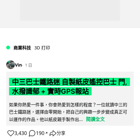
商業科技
3D 打印
Vin
1 日
中三巴士鐵路迷 自製紙皮遙控巴士 門,
水撥識郁 + 實時GPS報站
如果你熱愛一件事，你會熱愛到怎樣的程度？一位就讀中三的
巴士鐵路迷，選擇由零開始，把自己的興趣一步步變成真正可
閱讀全文
以運作的作品。他以紙皮親手製作出...
3,430
190
分享
↗