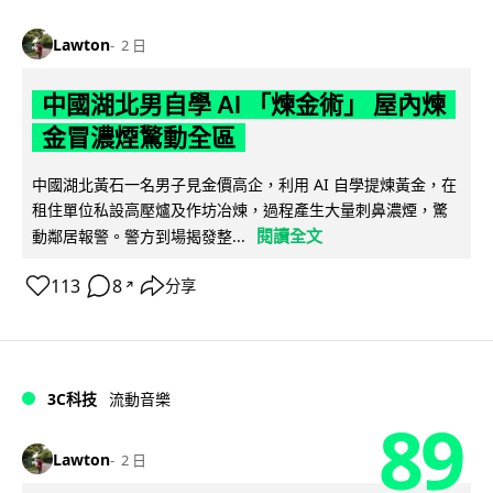
Lawton
2 日
中國湖北男自學 AI 「煉金術」 屋內煉
金冒濃煙驚動全區
中國湖北黃石一名男子見金價高企，利用 AI 自學提煉黃金，在
租住單位私設高壓爐及作坊冶煉，過程產生大量刺鼻濃煙，驚
閱讀全文
動鄰居報警。警方到場揭發整...
113
8
分享
↗
3C科技
流動音樂
89
Lawton
2 日