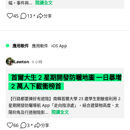
閱讀全文
幅。事件與...
45
13
分享
↗
iOS App
應用軟件
應用軟件
Lawton
9 小時
首爾大生 2 星期開發防曬地圖 一日暴增
2 萬人下載衝榜首
【行路都要揀好有遮陰】南韓首爾大學 23 歲學生劉敏俊利用 2
星期開發防曬導航 App「走向陰涼處」，結合建築物高度、太
閱讀全文
陽仰角及行道樹陰影...
66
3
分享
↗