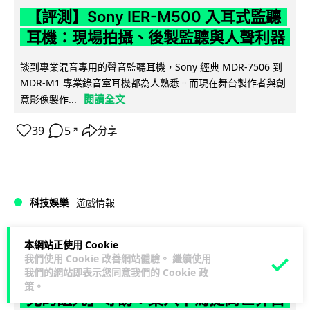
【評測】Sony IER-M500 入耳式監聽
耳機：現場拍攝、後製監聽與人聲利器
談到專業混音專用的聲音監聽耳機，Sony 經典 MDR-7506 到
MDR-M1 專業錄音室耳機都為人熟悉。而現在舞台製作者與創
閱讀全文
意影像製作...
39
5
分享
↗
科技娛樂
遊戲情報
天恩
2 日
本網站正使用 Cookie
我們使用 Cookie 改善網站體驗。 繼續使用
我們的網站即表示您同意我們的
Cookie 政
《魔獸世界：至暗之夜》12.1 「烏拉特
策
。
克的詛咒」專訪：巢穴不為提高世界首