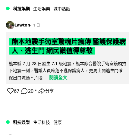
科技娛樂
生活娛樂
城中熱話
Lawton
1 日
熊本地震手術室驚魂片瘋傳 醫護保護病
人、逃生門 網民讚值得尊敬
熊本縣 7 月 28 日發生 7.1 級地震，熊本綜合醫院手術室鏡頭拍
下地震一刻，醫護人員臨危不亂保護病人，更馬上開逃生門確
閱讀全文
保出口流通。片段...
67
20
分享
↗
科技娛樂
生活科技
健康