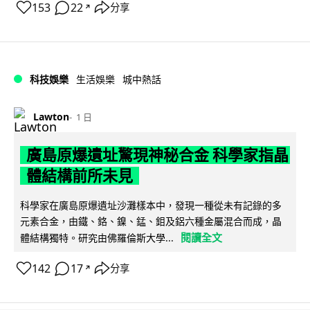
153
22
分享
↗
科技娛樂
生活娛樂
城中熱話
Lawton
1 日
廣島原爆遺址驚現神秘合金 科學家指晶
體結構前所未見
科學家在廣島原爆遺址沙灘樣本中，發現一種從未有記錄的多
元素合金，由鐵、鉻、鎳、錳、鉬及鋁六種金屬混合而成，晶
閱讀全文
體結構獨特。研究由佛羅倫斯大學...
142
17
分享
↗