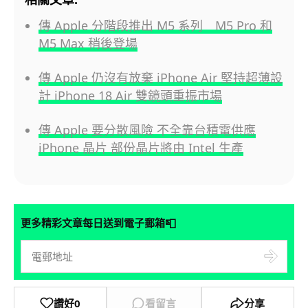
傳 Apple 分階段推出 M5 系列 M5 Pro 和
M5 Max 稍後登場
傳 Apple 仍沒有放棄 iPhone Air 堅持超薄設
計 iPhone 18 Air 雙鏡頭重振市場
傳 Apple 要分散風險 不全靠台積電供應
iPhone 晶片 部份晶片將由 Intel 生產
📮
更多精彩文章每日送到電子郵箱
讚好
0
看留言
分享