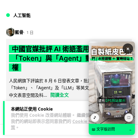
人工智能
藍骨
1 日
×
中國官媒批評 AI 術語濫用英文 稱
「Token」與「Agent」動搖科技話語
權
人民網旗下評論於 8 月 6 日發表文章，批評中國廣泛使用
「Token」、「Agent」及「LLM」等英文術語，認為做法侵蝕
閱讀全文
中文表意空間及科...
790
341
分享
本網站正使用 Cookie
↗
我們使用 Cookie 改善網站體驗。 繼續使用
🎵
⛶
我們的網站即表示您同意我們的
Cookie 政
策
。
📖 文字版訪問
→