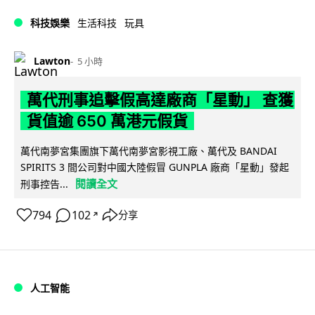
科技娛樂
生活科技
玩具
Lawton
5 小時
萬代刑事追擊假高達廠商「星動」 查獲
貨值逾 650 萬港元假貨
萬代南夢宮集團旗下萬代南夢宮影視工廠、萬代及 BANDAI
SPIRITS 3 間公司對中國大陸假冒 GUNPLA 廠商「星動」發起
閱讀全文
刑事控告...
794
102
分享
↗
人工智能