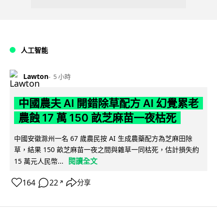
人工智能
Lawton
5 小時
中國農夫 AI 開錯除草配方 AI 幻覺累老
農蝕 17 萬 150 畝芝麻苗一夜枯死
中國安徽滁州一名 67 歲農民按 AI 生成農藥配方為芝麻田除
草，結果 150 畝芝麻苗一夜之間與雜草一同枯死，估計損失約
閱讀全文
15 萬元人民幣...
164
22
分享
↗