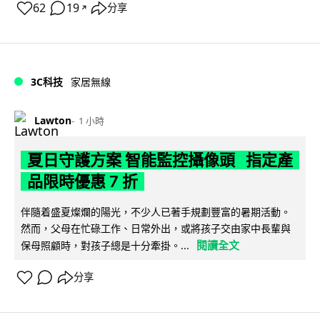
62
19
分享
↗
3C科技
家居無線
Lawton
1 小時
夏日守護方案 智能監控攝像頭 指定產
品限時優惠 7 折
伴隨着盛夏燦爛的陽光，不少人已著手規劃豐富的暑期活動。
然而，父母在忙碌工作、日常外出，或將孩子交由家中長輩與
閱讀全文
保母照顧時，對孩子總是十分牽掛。...
分享