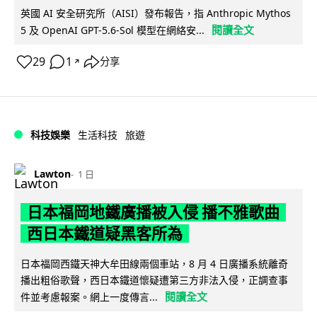
英國 AI 安全研究所（AISI）發布報告，指 Anthropic Mythos
閱讀全文
5 及 OpenAI GPT-5.6-Sol 模型在網絡安...
29
1
分享
↗
科技娛樂
生活科技
旅遊
Lawton
1 日
日本福岡地鐵廣播被入侵 播不雅歌曲
西日本鐵道疑黑客所為
日本福岡西鐵天神大牟田線兩個車站，8 月 4 日廣播系統離奇
播出粗俗歌聲，西日本鐵道懷疑遭第三方非法入侵，正調查事
閱讀全文
件並考慮報案。網上一度傳言...