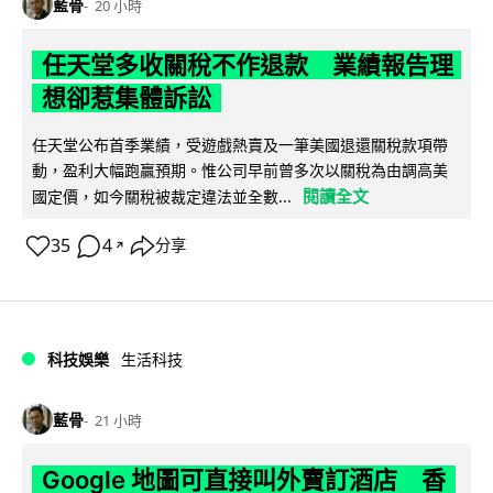
藍骨
20 小時
任天堂多收關稅不作退款 業績報告理
想卻惹集體訴訟
任天堂公布首季業績，受遊戲熱賣及一筆美國退還關稅款項帶
動，盈利大幅跑贏預期。惟公司早前曾多次以關稅為由調高美
閱讀全文
國定價，如今關稅被裁定違法並全數...
35
4
分享
↗
科技娛樂
生活科技
藍骨
21 小時
Google 地圖可直接叫外賣訂酒店 香