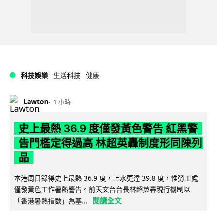
科技娛樂
生活科技
健康
Lawton
1 小時
史上最熱 36.9 度僅發黃色警告 紅黑警
告門檻定得過高 林超英轟制度形同陳列
品
本港周日錄得史上最熱 36.9 度，上水更達 39.8 度，惟勞工處
僅發黃色工作暑熱警告。前天文台台長林超英轟現行機制以
閱讀全文
「香港暑熱指數」為基...