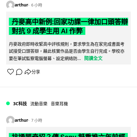
arthur
6 小時
丹麥高中新例:回家功課一律加口頭答辯
對抗 9 成學生用 AI 作弊
丹麥政府即時收緊高中評核規則，要求學生為在家完成書面考
試接受口頭答辯，藉此核實作品是否由學生自行完成。學校亦
閱讀全文
要在筆試監察電腦螢幕、設定網絡防...
分享
3C科技
流動音樂
音樂耳機
arthur
7 小時
抗通脹奇招？傳 Sony 擬重推六年前經