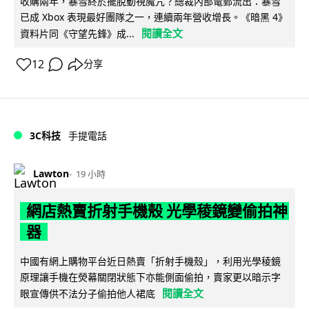
收購兩年，暴雪終於擺脫動視魔咒？總裁內部電郵流出：暴雪
已成 Xbox 表現最好團隊之一，連續兩年營收增長。《暗黑 4》
閱讀全文
資料片同《守望先鋒》成...
12
分享
3C科技
手提電話
Lawton
19 小時
網店熱賣折射手機殼 光學稜鏡變偷拍神
器
中國有網上購物平台近日熱賣「折射手機殼」，利用光學稜鏡
原理讓手機在熒幕關閉狀態下亦能側面偷拍，賣家更以暗示字
閱讀全文
眼宣傳供不法分子偷拍他人裙底