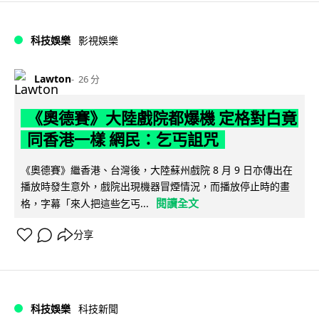
科技娛樂
影視娛樂
Lawton
26 分
《奧德賽》大陸戲院都爆機 定格對白竟
同香港一樣 網民：乞丐詛咒
《奧德賽》繼香港、台灣後，大陸蘇州戲院 8 月 9 日亦傳出在
播放時發生意外，戲院出現機器冒煙情況，而播放停止時的畫
閱讀全文
格，字幕「來人把這些乞丐...
分享
科技娛樂
科技新聞