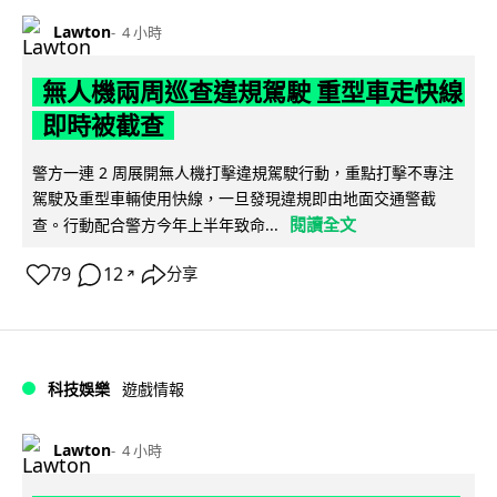
Lawton
4 小時
無人機兩周巡查違規駕駛 重型車走快線
即時被截查
警方一連 2 周展開無人機打擊違規駕駛行動，重點打擊不專注
駕駛及重型車輛使用快線，一旦發現違規即由地面交通警截
閱讀全文
查。行動配合警方今年上半年致命...
79
12
分享
↗
科技娛樂
遊戲情報
Lawton
4 小時