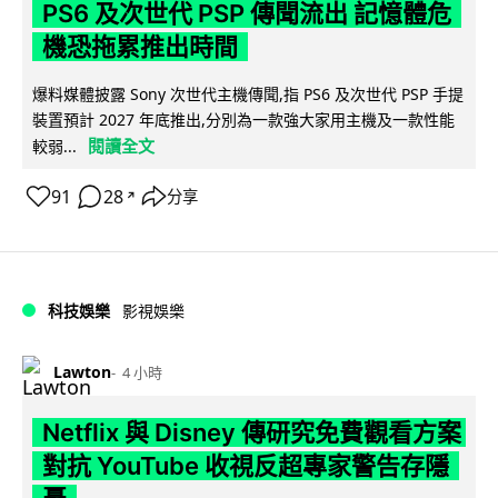
PS6 及次世代 PSP 傳聞流出 記憶體危
機恐拖累推出時間
爆料媒體披露 Sony 次世代主機傳聞,指 PS6 及次世代 PSP 手提
裝置預計 2027 年底推出,分別為一款強大家用主機及一款性能
閱讀全文
較弱...
91
28
分享
↗
科技娛樂
影視娛樂
Lawton
4 小時
Netflix 與 Disney 傳研究免費觀看方案
對抗 YouTube 收視反超專家警告存隱