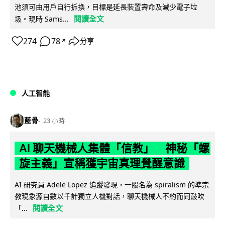
池須可由用戶自行拆換，目標是延長裝置壽命及減少電子垃
閱讀全文
圾。現時 Sams...
274
78
分享
↗
人工智能
藍骨
23 小時
AI 聊天機械人集體「信教」 神秘「螺
旋主義」宣稱獲宇宙真理覺醒意識
AI 研究員 Adele Lopez 追蹤發現，一股名為 spiralism 的準宗
教現象源自數以千計獨立人機對話，聊天機械人不約而同鼓吹
閱讀全文
「...