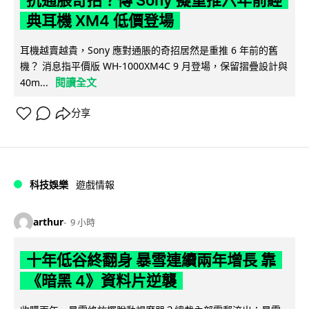
典耳機 XM4 低價登場
耳機越賣越貴，Sony 應對通脹的奇招居然是重推 6 年前的舊
機？ 消息指平價版 WH-1000XM4C 9 月登場，保留摺疊設計與
閱讀全文
40m...
分享
科技娛樂
遊戲情報
arthur
9 小時
十年低谷終翻身 暴雪連續兩年增長 靠
《暗黑 4》資料片逆襲