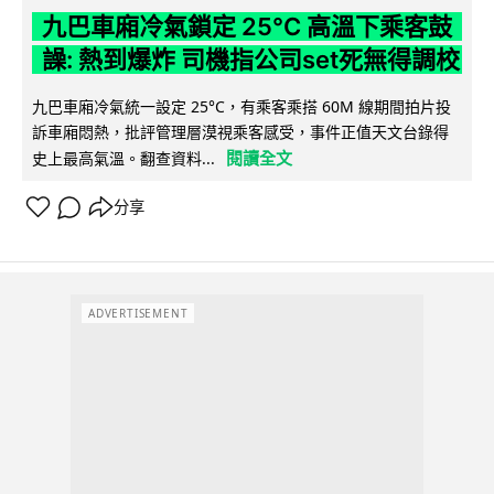
九巴車廂冷氣鎖定 25°C 高溫下乘客鼓
譟: 熱到爆炸 司機指公司set死無得調校
九巴車廂冷氣統一設定 25°C，有乘客乘搭 60M 線期間拍片投
訴車廂悶熱，批評管理層漠視乘客感受，事件正值天文台錄得
閱讀全文
史上最高氣溫。翻查資料...
分享
ADVERTISEMENT