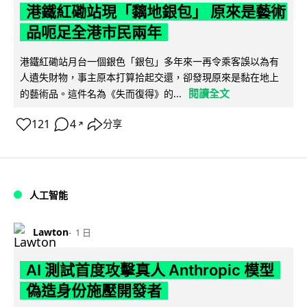
港鐵紅磡站現「黐地銀包」 原來是藝術
品呃足全港市民兩年
港鐵紅磡站月台一個銀色「銀包」多年來一再令乘客誤以為有
人遺失財物，事主原本打算拾起交還，卻發現原來是黏在地上
閱讀全文
的藝術品。這件名為《失而復得》的...
121
4
分享
↗
人工智能
Lawton
1 日
AI 測試首度攻擊真人 Anthropic 模型
偽造身份施壓開發者