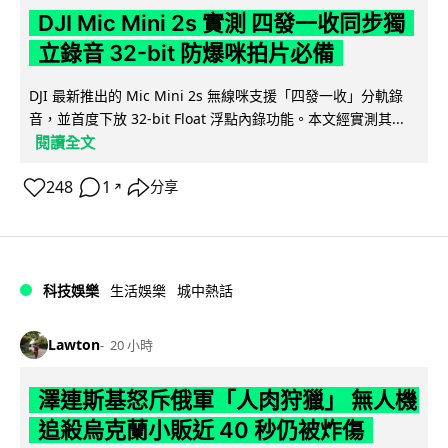
DJI Mic Mini 2s 實測 四發一收同步獨
立錄音 32-bit 防爆咪拍片必備
DJI 最新推出的 Mic Mini 2s 無線咪支援「四發一收」分軌錄
音，並首度下放 32-bit Float 浮點內錄功能。本文經實測其...
閱讀全文
248
1
分享
↗
科技娛樂
生活娛樂
城中熱話
Lawton
20 小時
澤連斯基怒斥俄軍「人肉狩獵」 無人機
追殺烏克蘭小販近 40 秒仍被炸傷