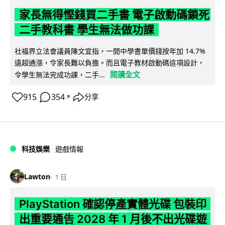
家長無得慳錢買二手書 電子啟動碼鎖死
二手教科書 學生無法做功課
社福界立法會議員陳文宜指，一間中學書單價錢按年加 14.7%
遠超通漲，令家長難以負擔。而且電子教材啟動碼這項設計，
閱讀全文
令學生無法完成功課，二手...
915
354
分享
↗
科技娛樂
遊戲情報
Lawton
1 日
PlayStation 確認停產實體光碟 包裝印
出重要通告 2028 年 1 月後不出光碟遊