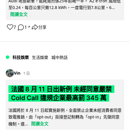
Audi 呢部新車，能耗竟然係25年前嘅一半。 A2 e-tron 風阻低
至0.24，每百公里只需12.8 kWh，一度電行到7.8公里。6...
閱讀全文
7
1
分享
↗
科技娛樂
生活娛樂
城中熱話
Vin
1 日
法國 8 月 11 日出新例 未經同意嚴禁
Cold Call 違規企業最高罰 345 萬
法國將於 8 月 11 日起實施新例，全面禁止企業未經消費者同意
致電推銷，由「opt-out」拒接登記制轉為「opt-in」先徵同意
閱讀全文
機制。違...