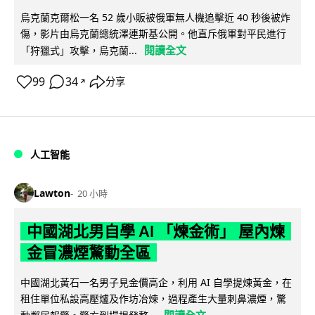
烏克蘭克爾松一名 52 歲小販被俄軍無人機追擊近 40 秒後被炸
傷，影片由烏克蘭總統澤連斯基公開。他直斥俄軍對平民進行
閱讀全文
「狩獵式」攻擊，烏克蘭...
99
34
分享
↗
人工智能
Lawton
20 小時
中國湖北男自學 AI 「煉金術」 屋內煉
金冒濃煙驚動全區
中國湖北黃石一名男子見金價高企，利用 AI 自學提煉黃金，在
租住單位私設高壓爐及作坊冶煉，過程產生大量刺鼻濃煙，驚