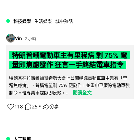
科技娛樂
生活娛樂
城中熱話
Vin
2 小時
特朗普嘲電動車主有里程病 剩 75% 電
量即焦慮發作 狂言一手終結電車指令
特朗普在拉斯維加斯造勢大會上公開嘲諷電動車車主患有「里
程焦慮病」，聲稱電量剩 75% 便發作，並重申已廢除電動車強
閱讀全文
制令。惟專業車媒隨即反駁，...
118
25
分享
↗
人工智能