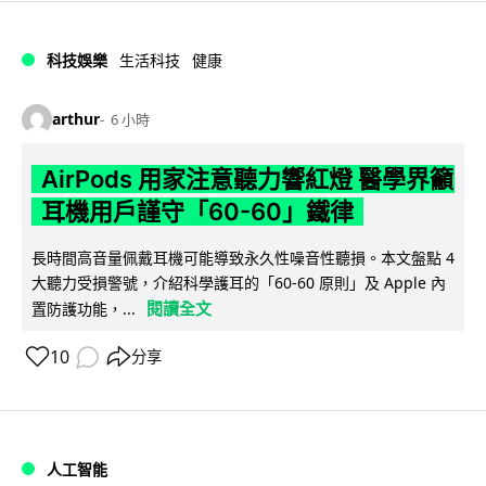
科技娛樂
生活科技
健康
arthur
6 小時
AirPods 用家注意聽力響紅燈 醫學界籲
耳機用戶謹守「60-60」鐵律
長時間高音量佩戴耳機可能導致永久性噪音性聽損。本文盤點 4
大聽力受損警號，介紹科學護耳的「60-60 原則」及 Apple 內
閱讀全文
置防護功能，...
10
分享
人工智能