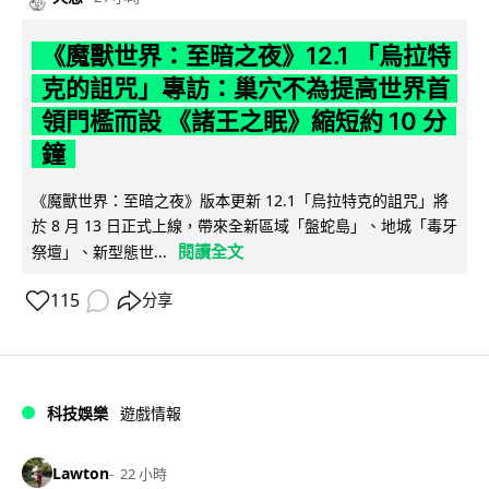
《魔獸世界：至暗之夜》12.1 「烏拉特
克的詛咒」專訪：巢穴不為提高世界首
領門檻而設 《諸王之眠》縮短約 10 分
鐘
《魔獸世界：至暗之夜》版本更新 12.1「烏拉特克的詛咒」將
於 8 月 13 日正式上線，帶來全新區域「盤蛇島」、地城「毒牙
閱讀全文
祭壇」、新型態世...
115
分享
科技娛樂
遊戲情報
Lawton
22 小時