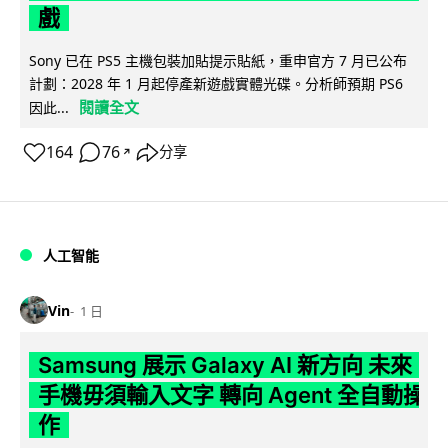
戲
Sony 已在 PS5 主機包裝加貼提示貼紙，重申官方 7 月已公布
計劃：2028 年 1 月起停產新遊戲實體光碟。分析師預期 PS6
閱讀全文
因此...
164
76
分享
↗
人工智能
Vin
1 日
Samsung 展示 Galaxy AI 新方向 未來
手機毋須輸入文字 轉向 Agent 全自動操
作