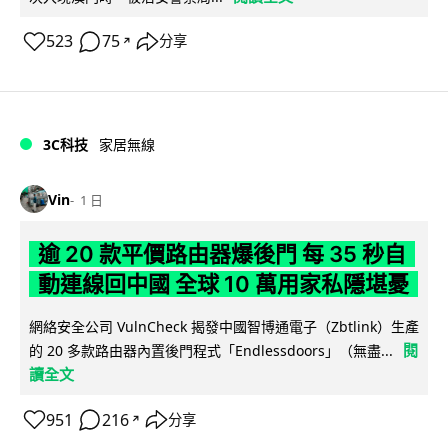
523
75
分享
↗
3C科技
家居無線
Vin
1 日
逾 20 款平價路由器爆後門 每 35 秒自
動連線回中國 全球 10 萬用家私隱堪憂
網絡安全公司 VulnCheck 揭發中國智博通電子（Zbtlink）生產
閱
的 20 多款路由器內置後門程式「Endlessdoors」（無盡...
讀全文
951
216
分享
↗