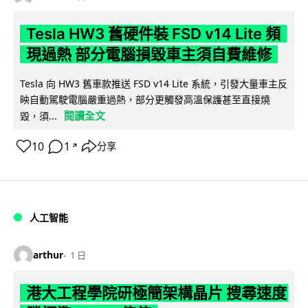
Tesla HW3 舊硬件裝 FSD v14 Lite 頻
現過熱 部分電腦損毀車主須自費維修
Tesla 向 HW3 舊車款推送 FSD v14 Lite 系統，引發大量車主反
映自動駕駛電腦嚴重過熱，部分更觸發高溫保護甚至直接燒
閱讀全文
毀，須...
10
1
分享
↗
人工智能
arthur
1 日
港大工程學院研極簡架構晶片 搜尋速度