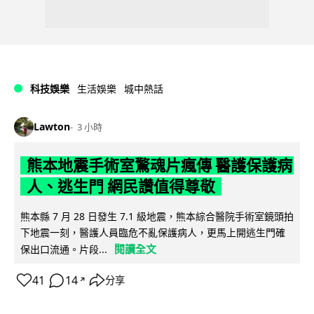
科技娛樂
生活娛樂
城中熱話
Lawton
3 小時
熊本地震手術室驚魂片瘋傳 醫護保護病
人、逃生門 網民讚值得尊敬
熊本縣 7 月 28 日發生 7.1 級地震，熊本綜合醫院手術室鏡頭拍
下地震一刻，醫護人員臨危不亂保護病人，更馬上開逃生門確
閱讀全文
保出口流通。片段...
41
14
分享
↗