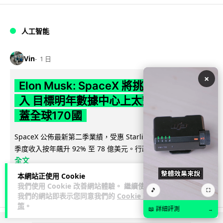
人工智能
Vin
1 日
×
Elon Musk: SpaceX 將挑戰萬億年收
入 目標明年數據中心上太空 Starlink 覆
蓋全球170國
SpaceX 公佈最新第二季業績，受惠 Starlink 與 AI 業務帶動，
閱讀
季度收入按年飆升 92% 至 78 億美元。行政總裁 Elon...
全文
本網站正使用 Cookie
142
19
分享
↗
我們使用 Cookie 改善網站體驗。 繼續使用
🎵
⛶
我們的網站即表示您同意我們的
Cookie 政
策
。
📖 詳細評測
→