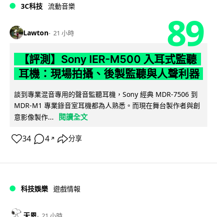
3C科技
流動音樂
89
Lawton
21 小時
【評測】Sony IER-M500 入耳式監聽
耳機：現場拍攝、後製監聽與人聲利器
談到專業混音專用的聲音監聽耳機，Sony 經典 MDR-7506 到
MDR-M1 專業錄音室耳機都為人熟悉。而現在舞台製作者與創
閱讀全文
意影像製作...
34
4
分享
↗
科技娛樂
遊戲情報
天恩
21 小時