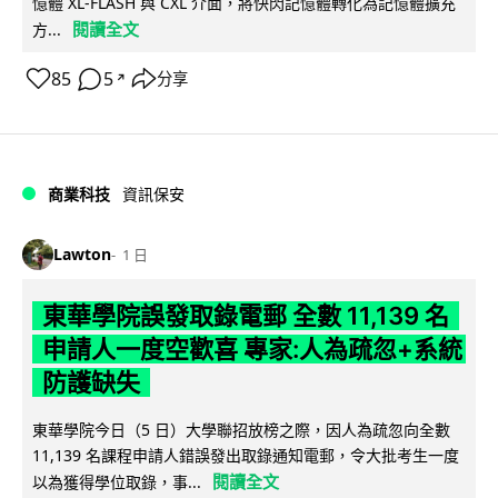
憶體 XL-FLASH 與 CXL 介面，將快閃記憶體轉化為記憶體擴充
閱讀全文
方...
85
5
分享
↗
商業科技
資訊保安
Lawton
1 日
東華學院誤發取錄電郵 全數 11,139 名
申請人一度空歡喜 專家:人為疏忽+系統
防護缺失
東華學院今日（5 日）大學聯招放榜之際，因人為疏忽向全數
11,139 名課程申請人錯誤發出取錄通知電郵，令大批考生一度
閱讀全文
以為獲得學位取錄，事...