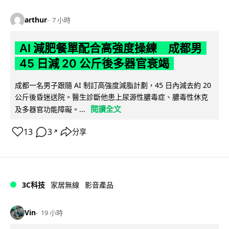
arthur
7 小時
AI 減肥餐單配合高強度操練 成都男
45 日減 20 公斤後多器官衰竭
成都一名男子跟隨 AI 制訂高強度減脂計劃，45 日內減去約 20
公斤後昏迷送院。醫生診斷他患上尿源性膿毒症、膿毒性休克
閱讀全文
及多器官功能障礙。...
13
3
分享
↗
3C科技
家居無線
影音產品
Vin
19 小時