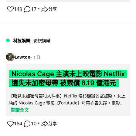
149
17
分享
↗
科技娛樂
影視娛樂
Lawton
1 日
Nicolas Cage 主演未上映電影 Netflix
遺失未加密母帶 被索償 8.19 億港元
【唔見未加密母帶咁大件事】Netflix 洛杉磯辦公室被竊，未上
映的 Nicolas Cage 電影《Fortitude》母帶亦告失蹤。電影...
閱讀全文
184
10
分享
↗