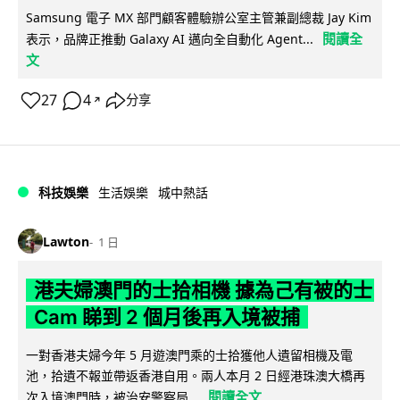
Samsung 電子 MX 部門顧客體驗辦公室主管兼副總裁 Jay Kim
閱讀全
表示，品牌正推動 Galaxy AI 邁向全自動化 Agent...
文
27
4
分享
↗
科技娛樂
生活娛樂
城中熱話
Lawton
1 日
港夫婦澳門的士拾相機 據為己有被的士
Cam 睇到 2 個月後再入境被捕
一對香港夫婦今年 5 月遊澳門乘的士拾獲他人遺留相機及電
池，拾遺不報並帶返香港自用。兩人本月 2 日經港珠澳大橋再
閱讀全文
次入境澳門時，被治安警察局...