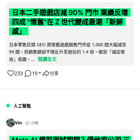
日本二手遊戲店減 90% 門市 業績反增
四成 "懷舊"在 Z 世代變成最潮「新鮮
感」
日本零售巨頭 GEO 將懷舊遊戲銷售門市從 1,000 間大幅減至
99 間，但銷售額卻不降反升至過往的 1.4 倍。做到「減店增
閱讀全文
收」奇蹟，...
233
19
分享
↗
人工智能
Vin
22 小時
Meta AI 模型測試期間入侵他家公司 三