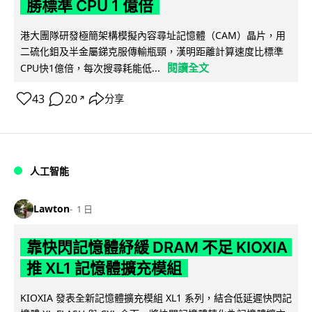
勝標準 CPU 1 億倍
港大團隊研發極簡架構模擬內容尋址記憶體（CAM）晶片，用
二硫化鉬及半金屬銻克服傳輸瓶頸，漢明距離計算速度比標準
閱讀全文
CPU快1億倍，每次搜尋耗能低...
43
20
分享
↗
人工智能
Lawton
1 日
靠快閃記憶體紓緩 DRAM 不足 KIOXIA
推 XL1 記憶體擴充模組
KIOXIA 發表全新記憶體擴充模組 XL1 系列，結合低延遲快閃記