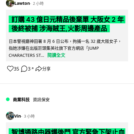
Lawton
2 小時
訂購 43 億日元精品後棄單 大阪女 2 年
後終被捕 涉海賊王,火影周邊產品
日本警視廳神田署 8 月 6 日公布，拘捕一名 32 歲大阪女子，
指她涉嫌在出版巨頭集英社旗下官方網店「JUMP
閱讀全文
CHARACTERS ST...
35
3
分享
↗
商業科技
資訊保安
Vin
3 小時
智博通路由器爆後門 官方緊急下架止血