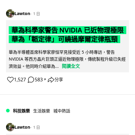
Lawton
1 日
華為科學家警告 NVIDIA 已近物理極限
華為「韜定律」可繞過摩爾定律瓶頸
華為半導體首席科學家廖恒罕見接受近 5 小時專訪，警告
NVIDIA 等西方晶片巨頭正逼近物理極限，傳統製程升級已失經
閱讀全文
濟效益。他同時介紹華為...
1,527
583
分享
↗
科技娛樂
生活娛樂
城中熱話
Lawton
1 日