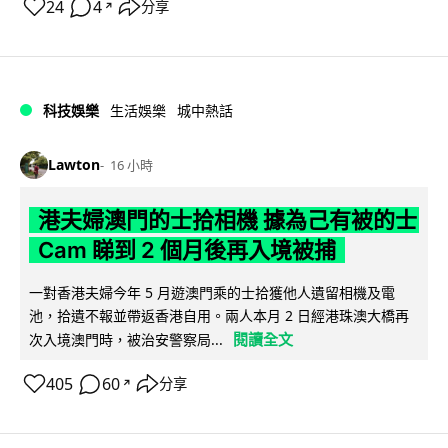
24
4
分享
↗
科技娛樂
生活娛樂
城中熱話
Lawton
16 小時
港夫婦澳門的士拾相機 據為己有被的士
Cam 睇到 2 個月後再入境被捕
一對香港夫婦今年 5 月遊澳門乘的士拾獲他人遺留相機及電
池，拾遺不報並帶返香港自用。兩人本月 2 日經港珠澳大橋再
閱讀全文
次入境澳門時，被治安警察局...
405
60
分享
↗