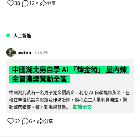
38
12
分享
↗
人工智能
Lawton
10 小時
中國湖北男自學 AI 「煉金術」 屋內煉
金冒濃煙驚動全區
中國湖北黃石一名男子見金價高企，利用 AI 自學提煉黃金，在
租住單位私設高壓爐及作坊冶煉，過程產生大量刺鼻濃煙，驚
閱讀全文
動鄰居報警。警方到場揭發整...
62
6
分享
↗