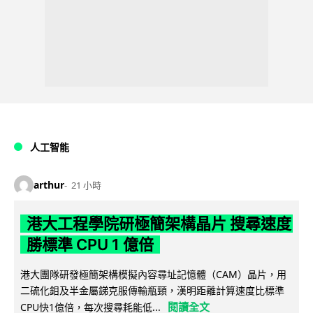
人工智能
arthur
21 小時
港大工程學院研極簡架構晶片 搜尋速度
勝標準 CPU 1 億倍
港大團隊研發極簡架構模擬內容尋址記憶體（CAM）晶片，用
二硫化鉬及半金屬銻克服傳輸瓶頸，漢明距離計算速度比標準
閱讀全文
CPU快1億倍，每次搜尋耗能低...