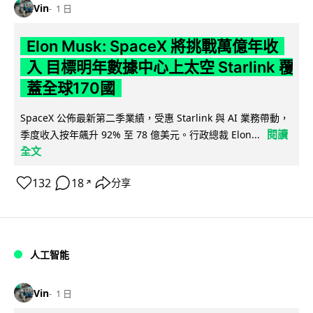
Vin
1 日
Elon Musk: SpaceX 將挑戰萬億年收
入 目標明年數據中心上太空 Starlink 覆
蓋全球170國
SpaceX 公佈最新第二季業績，受惠 Starlink 與 AI 業務帶動，
閱讀
季度收入按年飆升 92% 至 78 億美元。行政總裁 Elon...
全文
132
18
分享
↗
人工智能
Vin
1 日