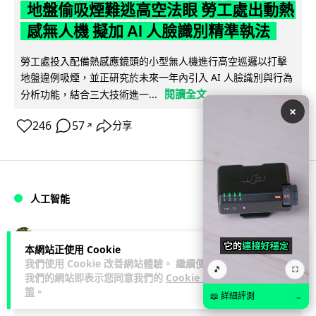
地盤偷吸煙難逃高空法眼 勞工處出動熱
感無人機 擬加 AI 人臉識別精準執法
勞工處投入配備熱感應鏡頭的小型無人機進行高空巡邏以打擊
地盤違例吸煙，並正研究於未來一年內引入 AI 人臉識別與行為
閱讀全文
分析功能，結合三大技術進一...
×
246
57
分享
↗
人工智能
Lawton
1 日
本網站正使用 Cookie
我們使用 Cookie 改善網站體驗。 繼續使用
🎵
⛶
貨運火箭 沖繩飛台灣僅需 15 分鐘 Hop
我們的網站即表示您同意我們的
Cookie 政
策
。
Aero 將 550 磅貨物運送至 725 公里外
📖 詳細評測
→