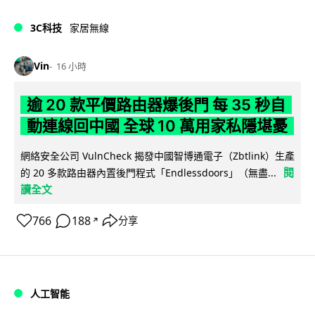
3C科技
家居無線
Vin
16 小時
逾 20 款平價路由器爆後門 每 35 秒自
動連線回中國 全球 10 萬用家私隱堪憂
網絡安全公司 VulnCheck 揭發中國智博通電子（Zbtlink）生產
閱
的 20 多款路由器內置後門程式「Endlessdoors」（無盡...
讀全文
766
188
分享
↗
人工智能