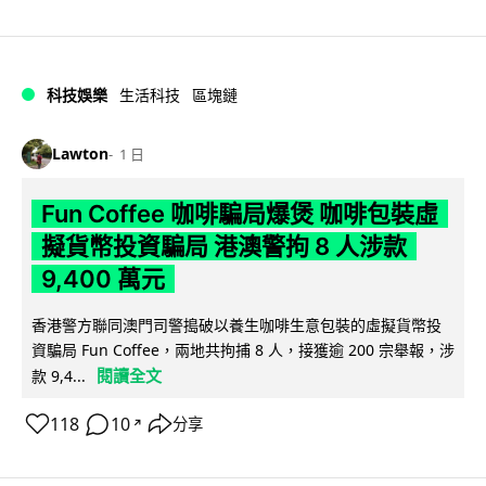
科技娛樂
生活科技
區塊鏈
Lawton
1 日
Fun Coffee 咖啡騙局爆煲 咖啡包裝虛
擬貨幣投資騙局 港澳警拘 8 人涉款
9,400 萬元
香港警方聯同澳門司警搗破以養生咖啡生意包裝的虛擬貨幣投
資騙局 Fun Coffee，兩地共拘捕 8 人，接獲逾 200 宗舉報，涉
閱讀全文
款 9,4...
118
10
分享
↗