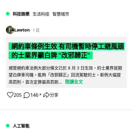
科技娛樂
生活科技
智慧城市
Lawton
1 日
網約車條例生效 有司機暫時停工避風頭
的士業界籲白牌 "改邪歸正"
規管網約車法例大部分條文已於 8 月 3 日生效，的士業界就期
望白牌車司機，能夠「改邪歸正」回流駕駛的士。新例大幅提
閱讀全文
高罰則，首次定罪最高罰款...
205
146
分享
↗
人工智能