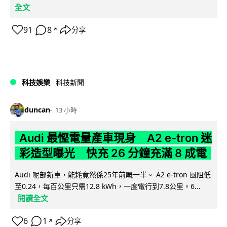
全文
91
8
分享
↗
科技娛樂
科技新聞
duncan
13 小時
Audi 最慳電量產車現身 A2 e-tron 迷
彩造型曝光 快充 26 分鐘充滿 8 成電
Audi 呢部新車，能耗竟然係25年前嘅一半。 A2 e-tron 風阻低
至0.24，每百公里只需12.8 kWh，一度電行到7.8公里。6...
閱讀全文
6
1
分享
↗