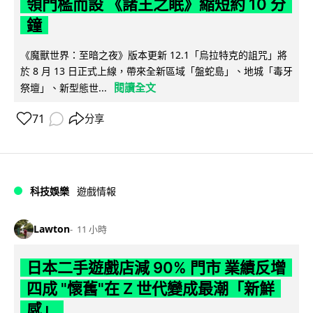
領門檻而設 《諸王之眠》縮短約 10 分
鐘
《魔獸世界：至暗之夜》版本更新 12.1「烏拉特克的詛咒」將
於 8 月 13 日正式上線，帶來全新區域「盤蛇島」、地城「毒牙
閱讀全文
祭壇」、新型態世...
71
分享
科技娛樂
遊戲情報
Lawton
11 小時
日本二手遊戲店減 90% 門市 業績反增
四成 "懷舊"在 Z 世代變成最潮「新鮮
感」