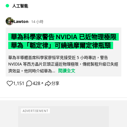
人工智能
Lawton
14 小時
華為科學家警告 NVIDIA 已近物理極限
華為「韜定律」可繞過摩爾定律瓶頸
華為半導體首席科學家廖恒罕見接受近 5 小時專訪，警告
NVIDIA 等西方晶片巨頭正逼近物理極限，傳統製程升級已失經
閱讀全文
濟效益。他同時介紹華為...
1,151
428
分享
↗
ADVERTISEMENT