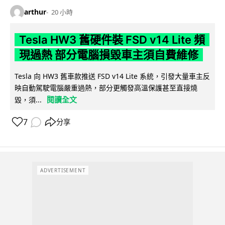
arthur
20 小時
Tesla HW3 舊硬件裝 FSD v14 Lite 頻
現過熱 部分電腦損毀車主須自費維修
Tesla 向 HW3 舊車款推送 FSD v14 Lite 系統，引發大量車主反
映自動駕駛電腦嚴重過熱，部分更觸發高溫保護甚至直接燒
閱讀全文
毀，須...
7
分享
ADVERTISEMENT