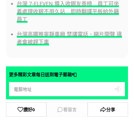
台灣 7-ELEVEN 導入收銀友善椅 員工可坐
着處理收銀不用久站 即時翻譯平板給外籍
員工
台灣高鐵推寧靜車廂 禁講電話、睇片開聲 違
者會被趕下車
📮
更多精彩文章每日送到電子郵箱
讚好
0
看留言
分享