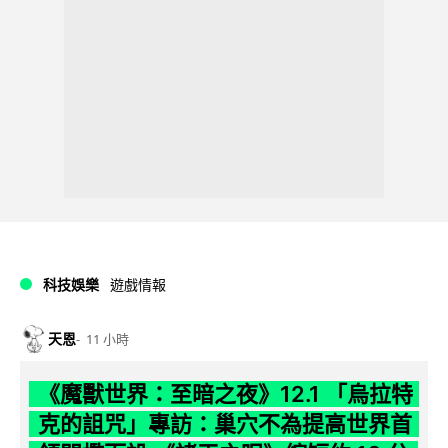
科技娛樂
遊戲情報
天恩
11 小時
《魔獸世界：至暗之夜》12.1 「烏拉特
克的詛咒」專訪：巢穴不為提高世界首