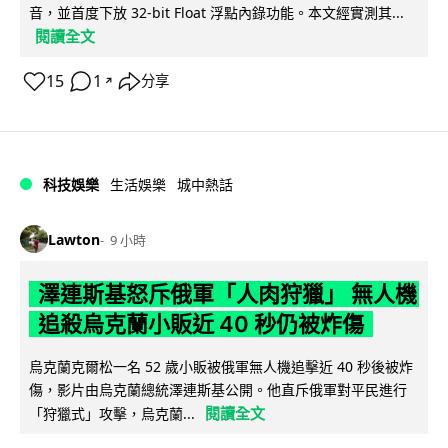
音，並首度下放 32-bit Float 浮點內錄功能。本文經實測其...
閱讀全文
15
1
分享
↗
科技娛樂
生活娛樂
城中熱話
Lawton
9 小時
澤連斯基怒斥俄軍「人肉狩獵」 無人機
追殺烏克蘭小販近 40 秒仍被炸傷
烏克蘭克爾松一名 52 歲小販被俄軍無人機追擊近 40 秒後被炸
傷，影片由烏克蘭總統澤連斯基公開。他直斥俄軍對平民進行
閱讀全文
「狩獵式」攻擊，烏克蘭...