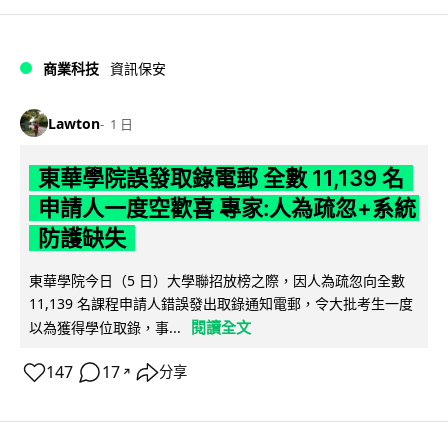
商業科技
資訊保安
Lawton
1 日
東華學院誤發取錄電郵 全數 11,139 名
申請人一度空歡喜 專家:人為疏忽+系統
防護缺失
東華學院今日（5 日）大學聯招放榜之際，因人為疏忽向全數
11,139 名課程申請人錯誤發出取錄通知電郵，令大批考生一度
閱讀全文
以為獲得學位取錄，事...
147
17
分享
↗