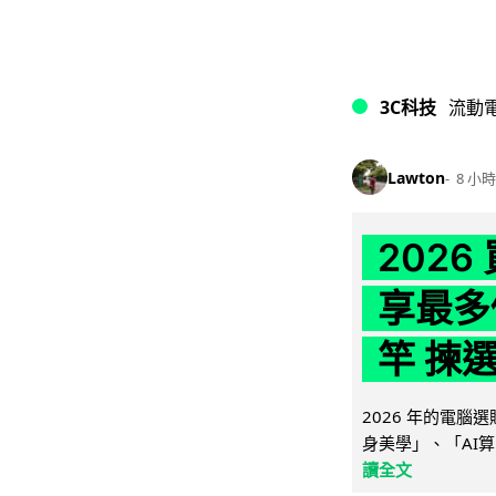
3C科技
流動
Lawton
8 小時
202
享最多
竿 揀
2026 年的電
身美學」、「AI算
讀全文