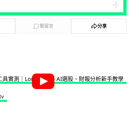
看留言
分享
tv