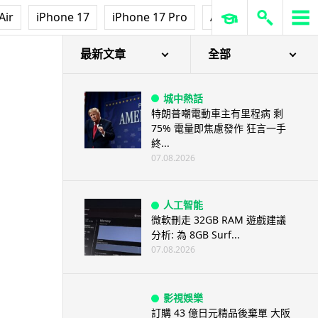
Air
iPhone 17
iPhone 17 Pro
AirPods Pro 3
Ap
最新文章
全部
城中熱話
特朗普嘲電動車主有里程病 剩
75% 電量即焦慮發作 狂言一手
終...
07.08.2026
人工智能
微軟刪走 32GB RAM 遊戲建議
分析: 為 8GB Surf...
07.08.2026
影視娛樂
訂購 43 億日元精品後棄單 大阪