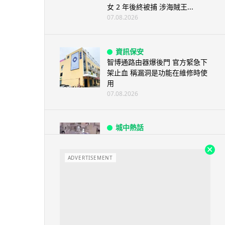
女 2 年後終被捕 涉海賊王...
07.08.2026
資訊保安
智博通路由器爆後門 官方緊急下
架止血 稱漏洞是功能在維修時使
用
07.08.2026
城中熱話
熊本地震手術室驚魂片瘋傳 醫護
保護病人、逃生門 網民讚值得
尊...
ADVERTISEMENT
07.08.2026
健康
AirPods 用家注意聽力響紅燈 醫
學界籲耳機用戶謹守「60-60」...