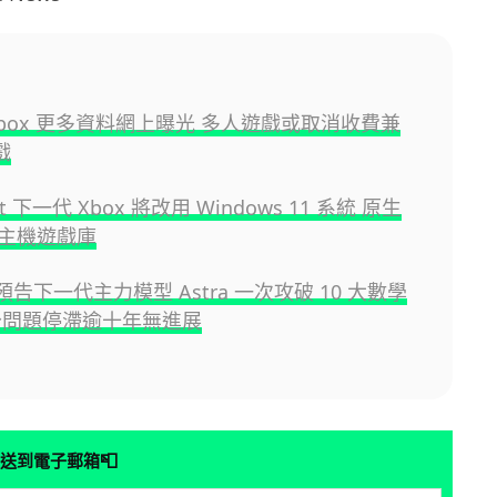
Xbox 更多資料網上曝光 多人遊戲或取消收費兼
戲
oft 下一代 Xbox 將改用 Windows 11 系統 原生
主機遊戲庫
I 預告下一代主力模型 Astra 一次攻破 10 大數學
分問題停滯逾十年無進展
📮
送到電子郵箱