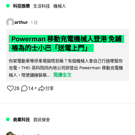
科技娛樂
生活科技
機械人
arthur
1 日
Powerman 移動充電機械人登港 免鋪
樁為的士小巴「送電上門」
你架電動車喺停車場搵唔到樁？有個機械人會自己行過嚟幫你
充電。THEi 高科院同內地公司研發出 Powerman 移動充電機
閱讀全文
械人，唔使鋪線裝樁...
28
14
分享
↗
商業科技
資訊保安