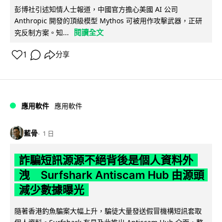
彭博社引述知情人士報道，中國官方擔心美國 AI 公司
Anthropic 開發的頂級模型 Mythos 可被用作攻擊武器，正研
閱讀全文
究反制方案。知...
1
分享
應用軟件
應用軟件
藍骨
1 日
詐騙短訊源源不絕背後是個人資料外
洩 Surfshark Antiscam Hub 由源頭
減少數據曝光
隨著香港釣魚騙案大幅上升，騙徒大量發送假冒機構短訊套取