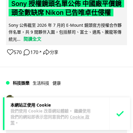
Sony 授權鏡頭名單公佈 中國廠平價鏡
頭全數缺席 Nikon 已告唯卓仕侵權
Sony 公佈截至 2026 年 7 月的 E-Mount 鏡頭官方授權合作夥
伴名單，共 9 間夥伴入圍，包括蔡司、富士、適馬、騰龍等傳
閱讀全文
統光...
570
170
分享
↗
科技娛樂
生活科技
健康
Lawton
1 日
本網站正使用 Cookie
我們使用 Cookie 改善網站體驗。 繼續使用
室內空氣 40 度暑熱難耐 德國空調普及
我們的網站即表示您同意我們的
Cookie 政
策
。
率僅 3% 大眾繼續忍的最大原因