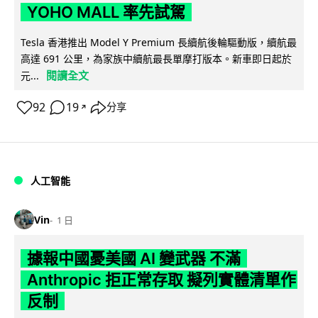
YOHO MALL 率先試駕
Tesla 香港推出 Model Y Premium 長續航後輪驅動版，續航最
高達 691 公里，為家族中續航最長單摩打版本。新車即日起於
閱讀全文
元...
92
19
分享
↗
人工智能
Vin
1 日
據報中國憂美國 AI 變武器 不滿
Anthropic 拒正常存取 擬列實體清單作
反制