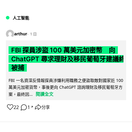
人工智能
arthur
1 日
FBI 探員涉盜 100 萬美元加密幣 向
ChatGPT 尋求理財及移民葡萄牙建議終
被捕
FBI 一名資深反情報探員涉嫌利用職務之便盜取敵對國家近 100
萬美元加密貨幣，事後更向 ChatGPT 諮詢理財及移民葡萄牙方
閱讀全文
案，最終因...
22
1
分享
↗