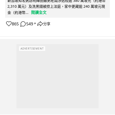
新加坡知名粥店明輝田雞粥老闆涉逃稅逾 380 萬坡元（約港幣
2,310 萬元）及洗黑錢被控上法庭，家中更藏逾 240 萬坡元現
閱讀全文
金（約港幣...
865
549
分享
↗
ADVERTISEMENT