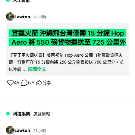
人工智能
Lawton
20 小時
貨運火箭 沖繩飛台灣僅需 15 分鐘 Hop
Aero 將 550 磅貨物運送至 725 公里外
【真正用火箭送貨】美國初創 Hop Aero 公開自動駕駛貨運火
箭，聲稱可在 15 分鐘內將 250 公斤物資投送 750 公里外，並
閱讀全文
以沖繩...
45
6
分享
↗
科技娛樂
遊戲情報
Lawton
21 小時