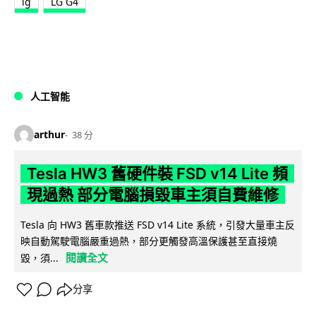
lg
LG G4
人工智能
arthur
38 分
Tesla HW3 舊硬件裝 FSD v14 Lite 頻
現過熱 部分電腦損毀車主須自費維修
Tesla 向 HW3 舊車款推送 FSD v14 Lite 系統，引發大量車主反
映自動駕駛電腦嚴重過熱，部分更觸發高溫保護甚至直接燒
閱讀全文
毀，須...
分享