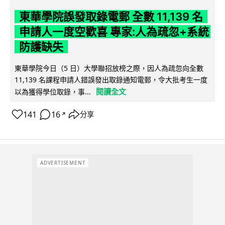
東華學院誤發取錄電郵 全數 11,139 名
申請人一度空歡喜 專家:人為疏忽+系統
防護缺失
東華學院今日（5 日）大學聯招放榜之際，因人為疏忽向全數
11,139 名課程申請人錯誤發出取錄通知電郵，令大批考生一度
閱讀全文
以為獲得學位取錄，事...
141
16
分享
↗
ADVERTISEMENT