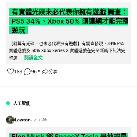
有實體光碟未必代表你擁有遊戲 調查：
PS5 34%、Xbox 50% 須連網才能完整
遊玩
【就算有光碟，也未必代表擁有遊戲】有調查發現，34% PS5
實體遊戲及 50% Xbox Series X 實體遊戲在完全斷網下無法完
閱讀全文
整遊...
183
96
分享
↗
人工智能
Lawton
21 小時
Elon Musk 稱 SpaceX Tesla 是地球最