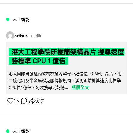
人工智能
arthur
1 小時
港大工程學院研極簡架構晶片 搜尋速度
勝標準 CPU 1 億倍
港大團隊研發極簡架構模擬內容尋址記憶體（CAM）晶片，用
二硫化鉬及半金屬銻克服傳輸瓶頸，漢明距離計算速度比標準
閱讀全文
CPU快1億倍，每次搜尋耗能低...
15
分享
人工智能