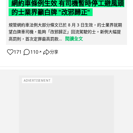
網約車條例生效 有司機暫時停工避風頭
的士業界籲白牌 "改邪歸正"
規管網約車法例大部分條文已於 8 月 3 日生效，的士業界就期
望白牌車司機，能夠「改邪歸正」回流駕駛的士。新例大幅提
閱讀全文
高罰則，首次定罪最高罰款...
171
110
分享
↗
ADVERTISEMENT