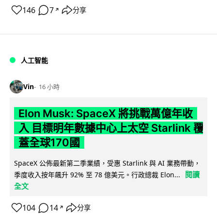
146
7
分享
↗
人工智能
Vin
16 小時
Elon Musk: SpaceX 將挑戰萬億年收
入 目標明年數據中心上太空 Starlink 覆
蓋全球170國
SpaceX 公佈最新第二季業績，受惠 Starlink 與 AI 業務帶動，
閱讀
季度收入按年飆升 92% 至 78 億美元。行政總裁 Elon...
全文
104
14
分享
↗