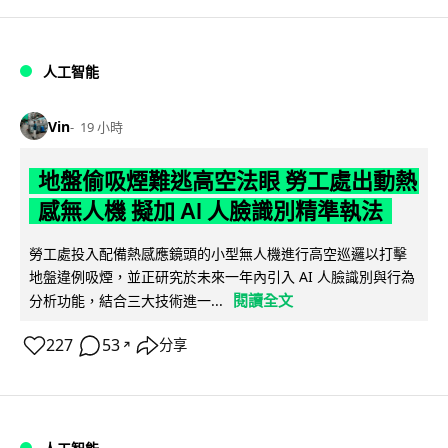
人工智能
Vin
19 小時
地盤偷吸煙難逃高空法眼 勞工處出動熱
感無人機 擬加 AI 人臉識別精準執法
勞工處投入配備熱感應鏡頭的小型無人機進行高空巡邏以打擊
地盤違例吸煙，並正研究於未來一年內引入 AI 人臉識別與行為
閱讀全文
分析功能，結合三大技術進一...
227
53
分享
↗