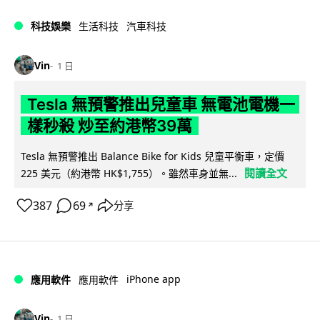
科技娛樂
生活科技
汽車科技
Vin
1 日
Tesla 無預警推出兒童車 無電池電機一
樣秒殺 炒至約港幣39萬
Tesla 無預警推出 Balance Bike for Kids 兒童平衡車，定價
閱讀全文
225 美元（約港幣 HK$1,755）。雖然車身並無...
387
69
分享
↗
iPhone app
應用軟件
應用軟件
Vin
1 日