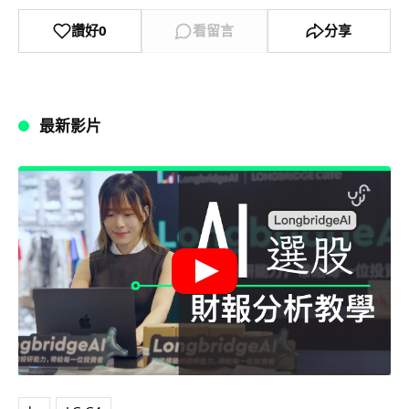
讚好
0
看留言
分享
最新影片