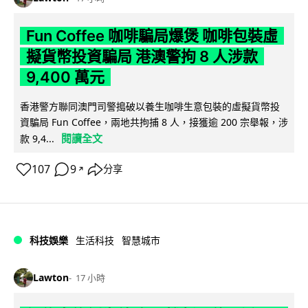
Fun Coffee 咖啡騙局爆煲 咖啡包裝虛
擬貨幣投資騙局 港澳警拘 8 人涉款
9,400 萬元
香港警方聯同澳門司警搗破以養生咖啡生意包裝的虛擬貨幣投
資騙局 Fun Coffee，兩地共拘捕 8 人，接獲逾 200 宗舉報，涉
閱讀全文
款 9,4...
107
9
分享
↗
科技娛樂
生活科技
智慧城市
Lawton
17 小時