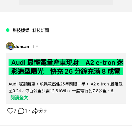
科技娛樂
科技新聞
duncan
1 日
Audi 最慳電量產車現身 A2 e-tron 迷
彩造型曝光 快充 26 分鐘充滿 8 成電
Audi 呢部新車，能耗竟然係25年前嘅一半。 A2 e-tron 風阻低
至0.24，每百公里只需12.8 kWh，一度電行到7.8公里。6...
閱讀全文
7
1
分享
↗