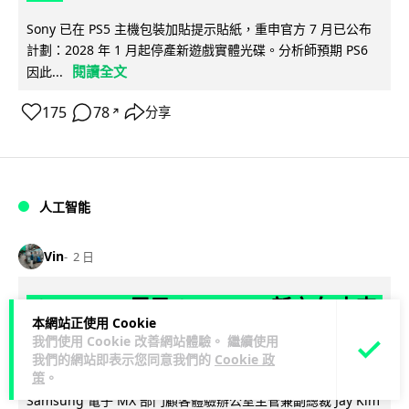
Sony 已在 PS5 主機包裝加貼提示貼紙，重申官方 7 月已公布
計劃：2028 年 1 月起停產新遊戲實體光碟。分析師預期 PS6
閱讀全文
因此...
175
78
分享
↗
人工智能
Vin
2 日
Samsung 展示 Galaxy AI 新方向 未來
本網站正使用 Cookie
手機毋須輸入文字 轉向 Agent 全自動操
我們使用 Cookie 改善網站體驗。 繼續使用
作
我們的網站即表示您同意我們的
Cookie 政
策
。
Samsung 電子 MX 部門顧客體驗辦公室主管兼副總裁 Jay Kim