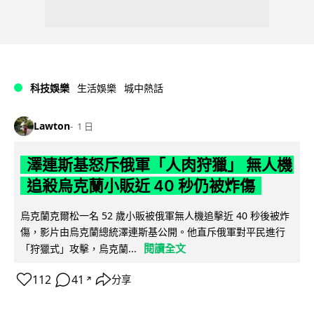
科技娛樂
生活娛樂
城中熱話
Lawton
1 日
澤連斯基怒斥俄軍「人肉狩獵」 無人機
追殺烏克蘭小販近 40 秒仍被炸傷
烏克蘭克爾松一名 52 歲小販被俄軍無人機追擊近 40 秒後被炸
傷，影片由烏克蘭總統澤連斯基公開。他直斥俄軍對平民進行
閱讀全文
「狩獵式」攻擊，烏克蘭...
112
41
分享
↗