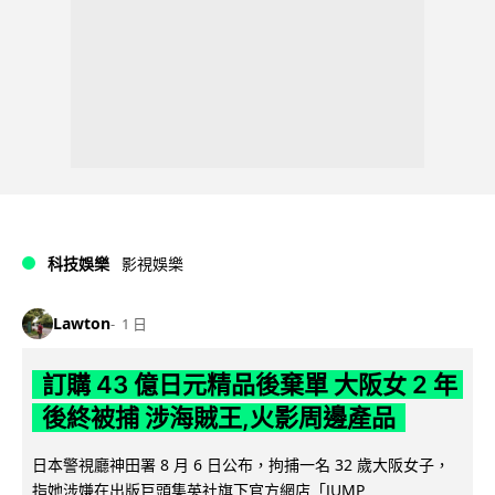
科技娛樂
影視娛樂
Lawton
1 日
訂購 43 億日元精品後棄單 大阪女 2 年
後終被捕 涉海賊王,火影周邊產品
日本警視廳神田署 8 月 6 日公布，拘捕一名 32 歲大阪女子，
指她涉嫌在出版巨頭集英社旗下官方網店「JUMP