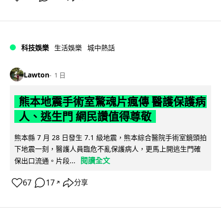
科技娛樂
生活娛樂
城中熱話
Lawton
1 日
熊本地震手術室驚魂片瘋傳 醫護保護病
人、逃生門 網民讚值得尊敬
熊本縣 7 月 28 日發生 7.1 級地震，熊本綜合醫院手術室鏡頭拍
下地震一刻，醫護人員臨危不亂保護病人，更馬上開逃生門確
閱讀全文
保出口流通。片段...
67
17
分享
↗