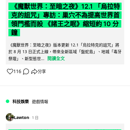
《魔獸世界：至暗之夜》12.1 「烏拉特
克的詛咒」專訪：巢穴不為提高世界首
領門檻而設 《諸王之眠》縮短約 10 分
鐘
《魔獸世界：至暗之夜》版本更新 12.1「烏拉特克的詛咒」將
於 8 月 13 日正式上線，帶來全新區域「盤蛇島」、地城「毒牙
閱讀全文
祭壇」、新型態世...
116
分享
科技娛樂
遊戲情報
Lawton
1 日