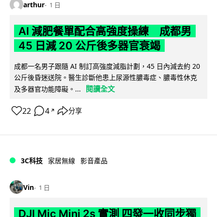
arthur
1 日
AI 減肥餐單配合高強度操練 成都男
45 日減 20 公斤後多器官衰竭
成都一名男子跟隨 AI 制訂高強度減脂計劃，45 日內減去約 20
公斤後昏迷送院。醫生診斷他患上尿源性膿毒症、膿毒性休克
閱讀全文
及多器官功能障礙。...
22
4
分享
↗
3C科技
家居無線
影音產品
Vin
1 日
DJI Mic Mini 2s 實測 四發一收同步獨