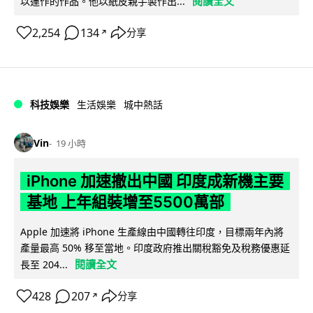
閱讀全文
以運作的作品。他以紙皮親手製作出...
2,254
134
分享
↗
科技娛樂
生活娛樂
城中熱話
Vin
19 小時
iPhone 加速撤出中國 印度成新機主要
基地 上年組裝增至5500萬部
Apple 加速將 iPhone 生產線由中國轉往印度，目標兩年內將
產量最高 50% 移至當地。印度政府推出關稅豁免及稅務優惠延
閱讀全文
長至 204...
428
207
分享
↗