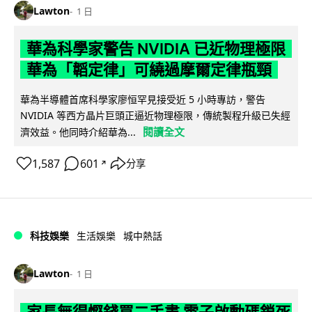
Lawton
1 日
華為科學家警告 NVIDIA 已近物理極限
華為「韜定律」可繞過摩爾定律瓶頸
華為半導體首席科學家廖恒罕見接受近 5 小時專訪，警告
NVIDIA 等西方晶片巨頭正逼近物理極限，傳統製程升級已失經
閱讀全文
濟效益。他同時介紹華為...
1,587
601
分享
↗
科技娛樂
生活娛樂
城中熱話
Lawton
1 日
家長無得慳錢買二手書 電子啟動碼鎖死