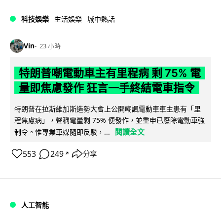
科技娛樂
生活娛樂
城中熱話
Vin
23 小時
特朗普嘲電動車主有里程病 剩 75% 電
量即焦慮發作 狂言一手終結電車指令
特朗普在拉斯維加斯造勢大會上公開嘲諷電動車車主患有「里
程焦慮病」，聲稱電量剩 75% 便發作，並重申已廢除電動車強
閱讀全文
制令。惟專業車媒隨即反駁，...
553
249
分享
↗
人工智能