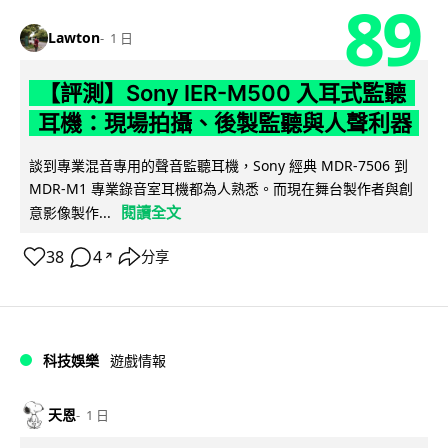
89
Lawton
1 日
【評測】Sony IER-M500 入耳式監聽
耳機：現場拍攝、後製監聽與人聲利器
談到專業混音專用的聲音監聽耳機，Sony 經典 MDR-7506 到
MDR-M1 專業錄音室耳機都為人熟悉。而現在舞台製作者與創
閱讀全文
意影像製作...
38
4
分享
↗
科技娛樂
遊戲情報
天恩
1 日