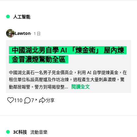
人工智能
Lawton
1 日
中國湖北男自學 AI 「煉金術」 屋內煉
金冒濃煙驚動全區
中國湖北黃石一名男子見金價高企，利用 AI 自學提煉黃金，在
租住單位私設高壓爐及作坊冶煉，過程產生大量刺鼻濃煙，驚
閱讀全文
動鄰居報警。警方到場揭發整...
110
7
分享
↗
3C科技
流動音樂