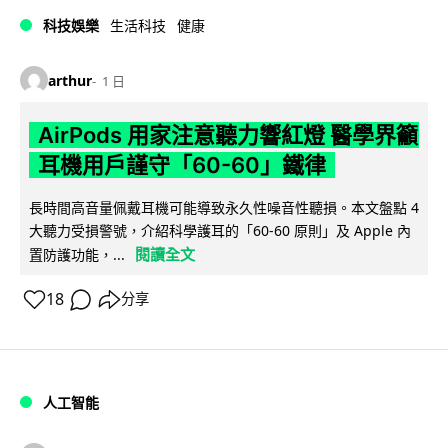
科技娛樂
生活科技
健康
arthur
1 日
AirPods 用家注意聽力響紅燈 醫學界籲
耳機用戶謹守「60-60」鐵律
長時間高音量佩戴耳機可能導致永久性噪音性聽損。本文盤點 4
大聽力受損警號，介紹科學護耳的「60-60 原則」及 Apple 內
閱讀全文
置防護功能，...
18
分享
人工智能