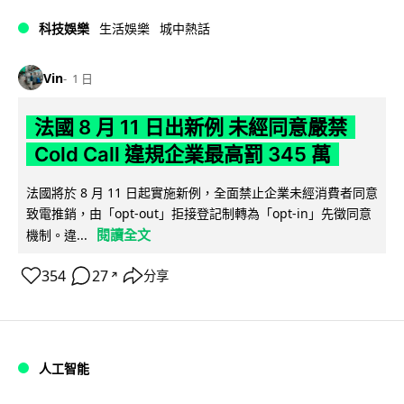
科技娛樂
生活娛樂
城中熱話
Vin
1 日
法國 8 月 11 日出新例 未經同意嚴禁
Cold Call 違規企業最高罰 345 萬
法國將於 8 月 11 日起實施新例，全面禁止企業未經消費者同意
致電推銷，由「opt-out」拒接登記制轉為「opt-in」先徵同意
閱讀全文
機制。違...
354
27
分享
↗
人工智能