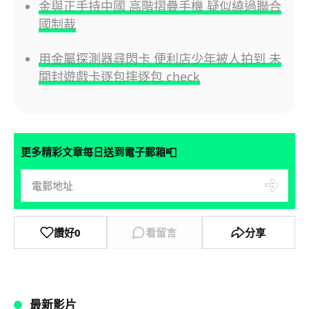
金與正手持中國 高階摺疊手機 疑似繞過聯合
國制裁
用金屬探測器尋閃卡 便利店少年被人拍到 未
開封遊戲卡逐包摔逐包 check
📮
更多精彩文章每日送到電子郵箱
讚好
0
看留言
分享
最新影片