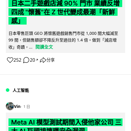
日本二手遊戲店減 90% 門市 業績反增
四成 "懷舊"在 Z 世代變成最潮「新鮮
感」
日本零售巨頭 GEO 將懷舊遊戲銷售門市從 1,000 間大幅減至
99 間，但銷售額卻不降反升至過往的 1.4 倍。做到「減店增
閱讀全文
收」奇蹟，...
252
20
分享
↗
人工智能
Vin
1 日
Meta AI 模型測試期間入侵他家公司 三