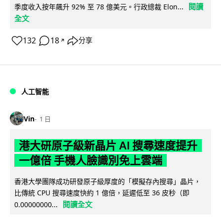
閱讀
季度收入按年飆升 92% 至 78 億美元。行政總裁 Elon...
全文
132
18
分享
↗
人工智能
Vin
1 日
港大研原子級新晶片 AI 搜尋速度提升
一億倍 手機人臉識別免上雲端
香港大學團隊成功研發原子級厚度的「模擬存內搜尋」晶片，
比傳統 CPU 搜尋速度快約 1 億倍，延遲低至 36 皮秒（即
閱讀全文
0.00000000...