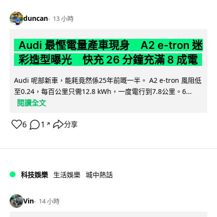
duncan
13 小時
Audi 最慳電量產車現身 A2 e-tron 迷
彩造型曝光 快充 26 分鐘充滿 8 成電
Audi 呢部新車，能耗竟然係25年前嘅一半。 A2 e-tron 風阻低
至0.24，每百公里只需12.8 kWh，一度電行到7.8公里。6...
閱讀全文
6
1
分享
↗
科技娛樂
生活娛樂
城中熱話
Vin
14 小時