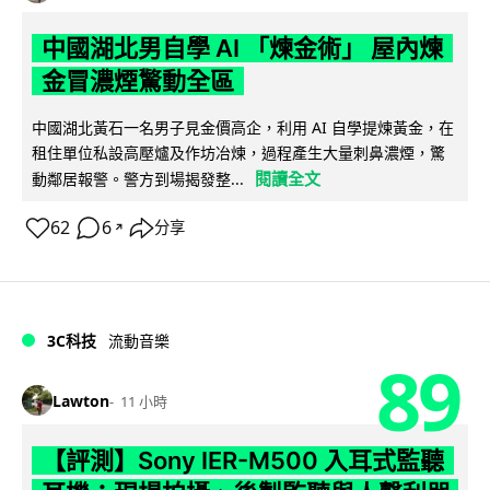
中國湖北男自學 AI 「煉金術」 屋內煉
金冒濃煙驚動全區
中國湖北黃石一名男子見金價高企，利用 AI 自學提煉黃金，在
租住單位私設高壓爐及作坊冶煉，過程產生大量刺鼻濃煙，驚
閱讀全文
動鄰居報警。警方到場揭發整...
62
6
分享
↗
3C科技
流動音樂
89
Lawton
11 小時
【評測】Sony IER-M500 入耳式監聽