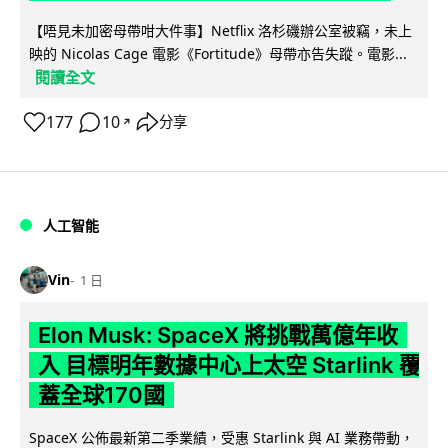
【唔見未加密母帶咁大件事】Netflix 洛杉磯辦公室被竊，未上
映的 Nicolas Cage 電影《Fortitude》母帶亦告失蹤。電影...
閱讀全文
177
10
分享
↗
人工智能
Vin
1 日
Elon Musk: SpaceX 將挑戰萬億年收
入 目標明年數據中心上太空 Starlink 覆
蓋全球170國
SpaceX 公佈最新第二季業績，受惠 Starlink 與 AI 業務帶動，