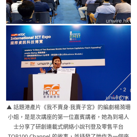
▲ 話題港產片《我不賣身·我賣子宮》的編劇楊漪珊
小姐，是是次講座的第一位嘉賓講者，她為到場人
士分享了研創連載式網絡小說刊登及零售平台
TOP100 Channel 的故事，並抒發了她作為一個來