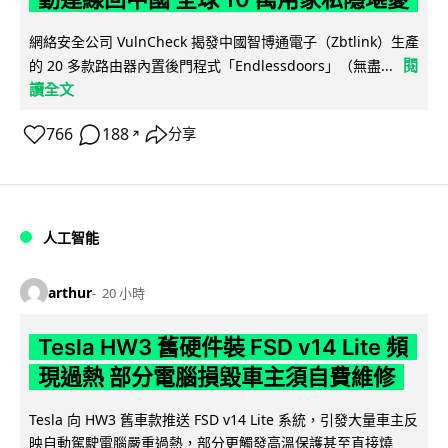
網絡安全公司 VulnCheck 揭發中國智博通電子（Zbtlink）生產
閱
的 20 多款路由器內置後門程式「Endlessdoors」（無盡...
讀全文
766
188
分享
↗
人工智能
arthur
20 小時
Tesla HW3 舊硬件裝 FSD v14 Lite 頻
現過熱 部分電腦損毀車主須自費維修
Tesla 向 HW3 舊車款推送 FSD v14 Lite 系統，引發大量車主反
映自動駕駛電腦嚴重過熱，部分更觸發高溫保護甚至直接燒