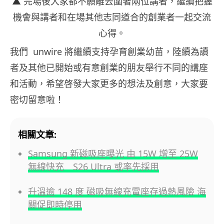
▲
完場後大家都不願離去圍著兩位講者，繼續把握
機會與講者和在場其他志同道合的創業者一起交流
心得。
我們 unwire 將繼續支持孕育創業幼苗，陸續為讀
者及其他已開始或有意創業的朋友舉行不同的講座
和活動，希望啓發大家更多的想法及創意，大家要
密切留意啦！
相關文章:
Samsung 新磁吸座曝光 由 15W 增至 25W
無線快充 S26 Ultra 或率先採用
升溫逾 148 度 磁吸無線充電座存過熱風險 海
關促即時停用