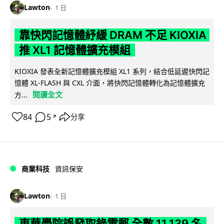
Lawton
1 日
靠快閃記憶體紓緩 DRAM 不足 KIOXIA
推 XL1 記憶體擴充模組
KIOXIA 發表全新記憶體擴充模組 XL1 系列，結合低延遲快閃記
憶體 XL-FLASH 與 CXL 介面，將快閃記憶體轉化為記憶體擴充
閱讀全文
方...
84
5
分享
↗
商業科技
資訊保安
Lawton
1 日
東華學院誤發取錄電郵 全數 11,139 名