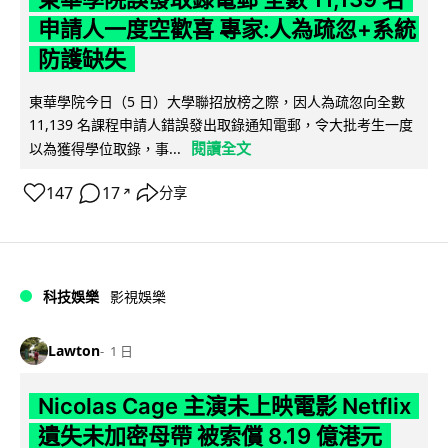
申請人一度空歡喜 專家:人為疏忽+系統
防護缺失
東華學院今日（5 日）大學聯招放榜之際，因人為疏忽向全數
11,139 名課程申請人錯誤發出取錄通知電郵，令大批考生一度
閱讀全文
以為獲得學位取錄，事...
147
17
分享
↗
科技娛樂
影視娛樂
Lawton
1 日
Nicolas Cage 主演未上映電影 Netflix
遺失未加密母帶 被索償 8.19 億港元