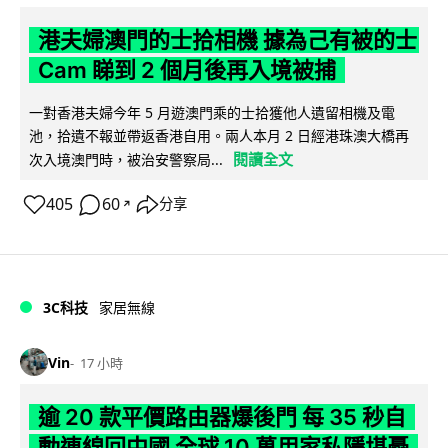
港夫婦澳門的士拾相機 據為己有被的士
Cam 睇到 2 個月後再入境被捕
一對香港夫婦今年 5 月遊澳門乘的士拾獲他人遺留相機及電
池，拾遺不報並帶返香港自用。兩人本月 2 日經港珠澳大橋再
閱讀全文
次入境澳門時，被治安警察局...
405
60
分享
↗
3C科技
家居無線
Vin
17 小時
逾 20 款平價路由器爆後門 每 35 秒自
動連線回中國 全球 10 萬用家私隱堪憂