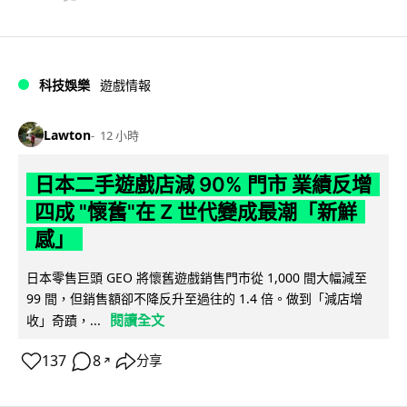
科技娛樂
遊戲情報
Lawton
12 小時
日本二手遊戲店減 90% 門市 業績反增
四成 "懷舊"在 Z 世代變成最潮「新鮮
感」
日本零售巨頭 GEO 將懷舊遊戲銷售門市從 1,000 間大幅減至
99 間，但銷售額卻不降反升至過往的 1.4 倍。做到「減店增
閱讀全文
收」奇蹟，...
137
8
分享
↗