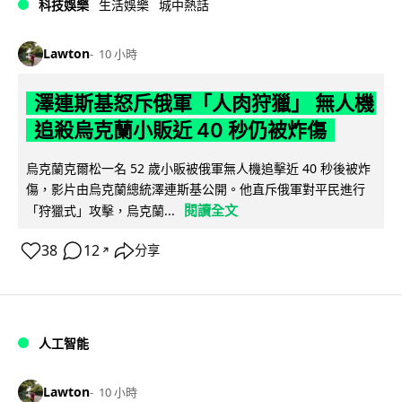
科技娛樂
生活娛樂
城中熱話
Lawton
10 小時
澤連斯基怒斥俄軍「人肉狩獵」 無人機
追殺烏克蘭小販近 40 秒仍被炸傷
烏克蘭克爾松一名 52 歲小販被俄軍無人機追擊近 40 秒後被炸
傷，影片由烏克蘭總統澤連斯基公開。他直斥俄軍對平民進行
閱讀全文
「狩獵式」攻擊，烏克蘭...
38
12
分享
↗
人工智能
Lawton
10 小時