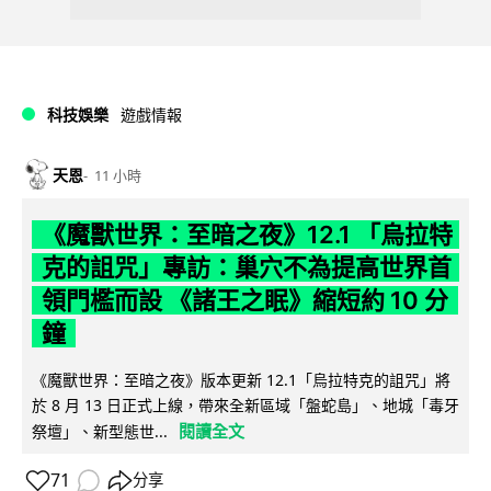
科技娛樂
遊戲情報
天恩
11 小時
《魔獸世界：至暗之夜》12.1 「烏拉特
克的詛咒」專訪：巢穴不為提高世界首
領門檻而設 《諸王之眠》縮短約 10 分
鐘
《魔獸世界：至暗之夜》版本更新 12.1「烏拉特克的詛咒」將
於 8 月 13 日正式上線，帶來全新區域「盤蛇島」、地城「毒牙
閱讀全文
祭壇」、新型態世...
71
分享