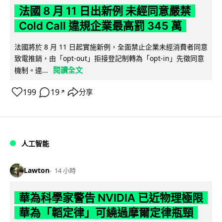
法國 8 月 11 日出新例 未經同意嚴禁
Cold Call 違規企業最高罰 345 萬
法國將於 8 月 11 日起實施新例，全面禁止企業未經消費者同意
致電推銷，由「opt-out」拒接登記制轉為「opt-in」先徵同意
閱讀全文
機制。違...
199
19
分享
↗
人工智能
Lawton
14 小時
華為科學家警告 NVIDIA 已近物理極限
華為「韜定律」可繞過摩爾定律瓶頸