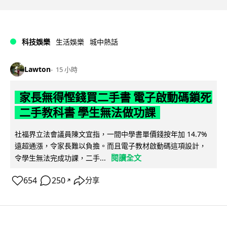
科技娛樂
生活娛樂
城中熱話
Lawton
15 小時
家長無得慳錢買二手書 電子啟動碼鎖死
二手教科書 學生無法做功課
社福界立法會議員陳文宜指，一間中學書單價錢按年加 14.7%
遠超通漲，令家長難以負擔。而且電子教材啟動碼這項設計，
閱讀全文
令學生無法完成功課，二手...
654
250
分享
↗