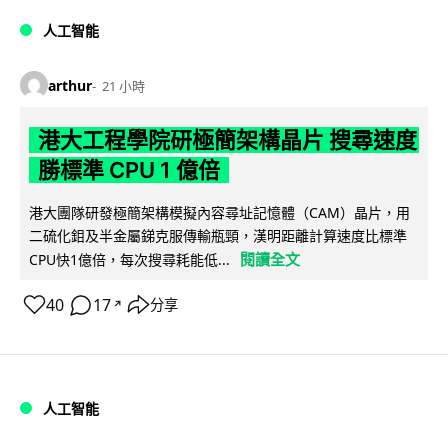
人工智能
arthur
21 小時
港大工程學院研極簡架構晶片 搜尋速度
勝標準 CPU 1 億倍
港大團隊研發極簡架構模擬內容尋址記憶體（CAM）晶片，用
二硫化鉬及半金屬銻克服傳輸瓶頸，漢明距離計算速度比標準
閱讀全文
CPU快1億倍，每次搜尋耗能低...
40
17
分享
↗
人工智能