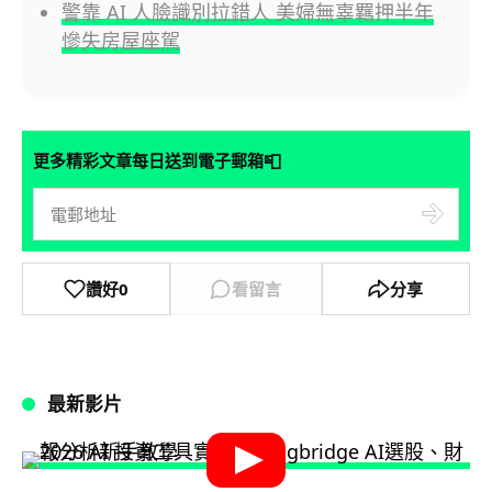
警靠 AI 人臉識別拉錯人 美婦無辜羈押半年
慘失房屋座駕
📮
更多精彩文章每日送到電子郵箱
讚好
0
看留言
分享
最新影片