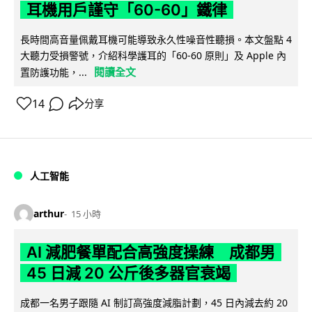
耳機用戶謹守「60-60」鐵律
長時間高音量佩戴耳機可能導致永久性噪音性聽損。本文盤點 4
大聽力受損警號，介紹科學護耳的「60-60 原則」及 Apple 內
閱讀全文
置防護功能，...
14
分享
人工智能
arthur
15 小時
AI 減肥餐單配合高強度操練 成都男
45 日減 20 公斤後多器官衰竭
成都一名男子跟隨 AI 制訂高強度減脂計劃，45 日內減去約 20