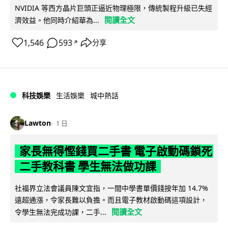
NVIDIA 等西方晶片巨頭正逼近物理極限，傳統製程升級已失經
閱讀全文
濟效益。他同時介紹華為...
1,546
593
分享
↗
科技娛樂
生活娛樂
城中熱話
Lawton
1 日
家長無得慳錢買二手書 電子啟動碼鎖死
二手教科書 學生無法做功課
社福界立法會議員陳文宜指，一間中學書單價錢按年加 14.7%
遠超通漲，令家長難以負擔。而且電子教材啟動碼這項設計，
閱讀全文
令學生無法完成功課，二手...