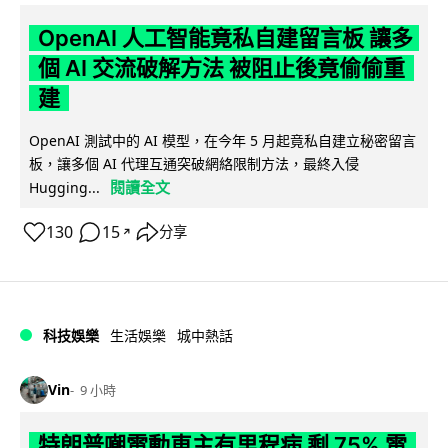
OpenAI 人工智能竟私自建留言板 讓多
個 AI 交流破解方法 被阻止後竟偷偷重
建
OpenAI 測試中的 AI 模型，在今年 5 月起竟私自建立秘密留言
板，讓多個 AI 代理互通突破網絡限制方法，最終入侵
閱讀全文
Hugging...
130
15
分享
↗
科技娛樂
生活娛樂
城中熱話
Vin
9 小時
特朗普嘲電動車主有里程病 剩 75% 電