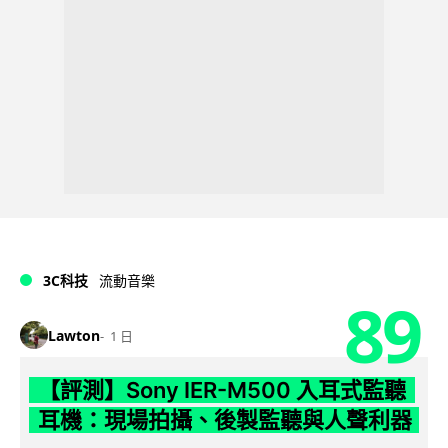
3C科技
流動音樂
89
Lawton
1 日
【評測】Sony IER-M500 入耳式監聽
耳機：現場拍攝、後製監聽與人聲利器