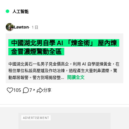
人工智能
Lawton
1 日
中國湖北男自學 AI 「煉金術」 屋內煉
金冒濃煙驚動全區
中國湖北黃石一名男子見金價高企，利用 AI 自學提煉黃金，在
租住單位私設高壓爐及作坊冶煉，過程產生大量刺鼻濃煙，驚
閱讀全文
動鄰居報警。警方到場揭發整...
105
7
分享
↗
ADVERTISEMENT