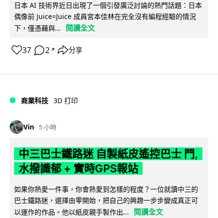
日本 AI 技術界近日出現了一個引發廣泛討論的熱門話題：日本
偶像前 Juice=Juice 成員宮本佳林在完全沒有編程經驗的情況
閱讀全文
下，僅憑藉與...
37
2
分享
↗
商業科技
3D 打印
Vin
5 小時
中三巴士鐵路迷 自製紙皮遙控巴士 門,
水撥識郁 + 實時GPS報站
如果你熱愛一件事，你會熱愛到怎樣的程度？一位就讀中三的
巴士鐵路迷，選擇由零開始，把自己的興趣一步步變成真正可
閱讀全文
以運作的作品。他以紙皮親手製作出...