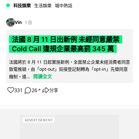
科技娛樂
生活娛樂
城中熱話
Vin
1 日
法國 8 月 11 日出新例 未經同意嚴禁
Cold Call 違規企業最高罰 345 萬
法國將於 8 月 11 日起實施新例，全面禁止企業未經消費者同意
致電推銷，由「opt-out」拒接登記制轉為「opt-in」先徵同意
閱讀全文
機制。違...
331
26
分享
↗
ADVERTISEMENT