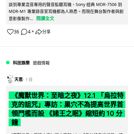
談到專業混音專用的聲音監聽耳機，Sony 經典 MDR-7506 到
MDR-M1 專業錄音室耳機都為人熟悉。而現在舞台製作者與創
閱讀全文
意影像製作...
36
4
分享
↗
科技娛樂
遊戲情報
天恩
1 日
《魔獸世界：至暗之夜》12.1 「烏拉特
克的詛咒」專訪：巢穴不為提高世界首
領門檻而設 《諸王之眠》縮短約 10 分
鐘