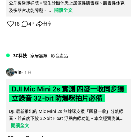
公斤後昏迷送院。醫生診斷他患上尿源性膿毒症、膿毒性休克
閱讀全文
及多器官功能障礙。...
18
4
分享
↗
3C科技
家居無線
影音產品
Vin
1 日
DJI Mic Mini 2s 實測 四發一收同步獨
立錄音 32-bit 防爆咪拍片必備
DJI 最新推出的 Mic Mini 2s 無線咪支援「四發一收」分軌錄
音，並首度下放 32-bit Float 浮點內錄功能。本文經實測其...
閱讀全文