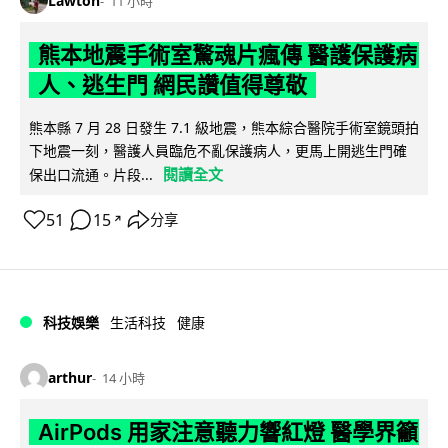
Lawton
11 小時
熊本地震手術室驚魂片瘋傳 醫護保護病
人、逃生門 網民讚值得尊敬
熊本縣 7 月 28 日發生 7.1 級地震，熊本綜合醫院手術室鏡頭拍
下地震一刻，醫護人員臨危不亂保護病人，更馬上開逃生門確
閱讀全文
保出口流通。片段...
51
15
分享
↗
科技娛樂
生活科技
健康
arthur
14 小時
AirPods 用家注意聽力響紅燈 醫學界籲