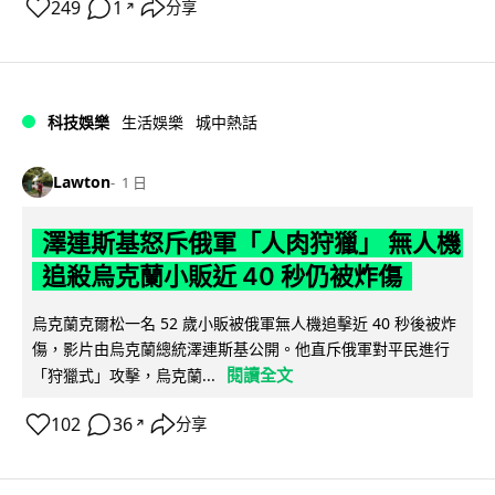
249
1
分享
↗
科技娛樂
生活娛樂
城中熱話
Lawton
1 日
澤連斯基怒斥俄軍「人肉狩獵」 無人機
追殺烏克蘭小販近 40 秒仍被炸傷
烏克蘭克爾松一名 52 歲小販被俄軍無人機追擊近 40 秒後被炸
傷，影片由烏克蘭總統澤連斯基公開。他直斥俄軍對平民進行
閱讀全文
「狩獵式」攻擊，烏克蘭...
102
36
分享
↗