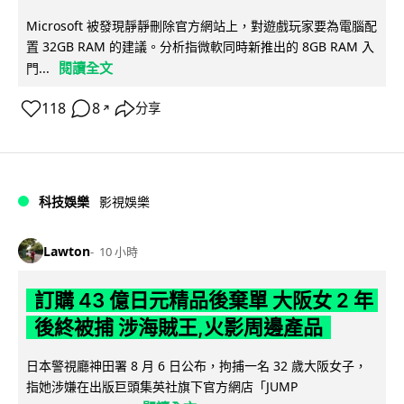
Microsoft 被發現靜靜刪除官方網站上，對遊戲玩家要為電腦配
置 32GB RAM 的建議。分析指微軟同時新推出的 8GB RAM 入
閱讀全文
門...
118
8
分享
↗
科技娛樂
影視娛樂
Lawton
10 小時
訂購 43 億日元精品後棄單 大阪女 2 年
後終被捕 涉海賊王,火影周邊產品
日本警視廳神田署 8 月 6 日公布，拘捕一名 32 歲大阪女子，
指她涉嫌在出版巨頭集英社旗下官方網店「JUMP