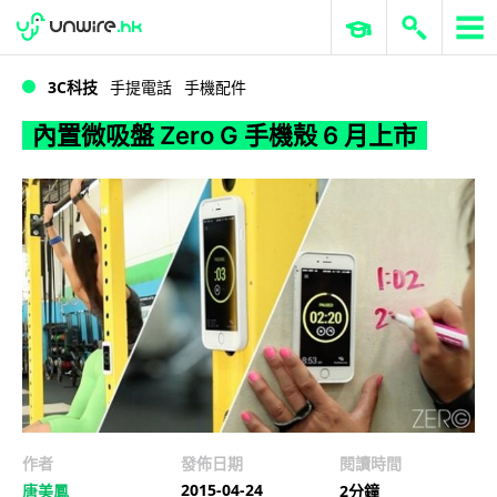
WWDC 2026
GenAI 與雲端科技專區
ERP 與商業 AI
內置微吸盤 Zero G 手機殼 6 月上市
3C科技
手提電話
手機配件
內置微吸盤 Zero G 手機殼 6 月上市
作者
發佈日期
閱讀時間
2015-04-24
唐美鳳
2分鐘