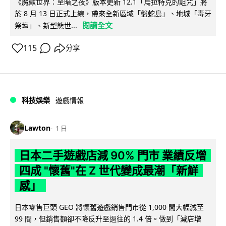
《魔獸世界：至暗之夜》版本更新 12.1「烏拉特克的詛咒」將
於 8 月 13 日正式上線，帶來全新區域「盤蛇島」、地城「毒牙
閱讀全文
祭壇」、新型態世...
115
分享
科技娛樂
遊戲情報
Lawton
1 日
日本二手遊戲店減 90% 門市 業績反增
四成 "懷舊"在 Z 世代變成最潮「新鮮
感」
日本零售巨頭 GEO 將懷舊遊戲銷售門市從 1,000 間大幅減至
99 間，但銷售額卻不降反升至過往的 1.4 倍。做到「減店增