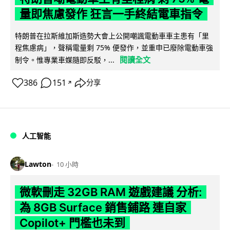
量即焦慮發作 狂言一手終結電車指令
特朗普在拉斯維加斯造勢大會上公開嘲諷電動車車主患有「里
程焦慮病」，聲稱電量剩 75% 便發作，並重申已廢除電動車強
閱讀全文
制令。惟專業車媒隨即反駁，...
386
151
分享
↗
人工智能
Lawton
10 小時
微軟刪走 32GB RAM 遊戲建議 分析:
為 8GB Surface 銷售鋪路 連自家
Copilot+ 門檻也未到