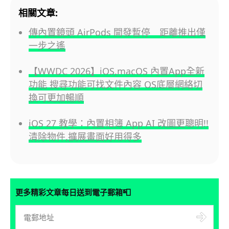
相關文章:
傳內置鏡頭 AirPods 開發暫停 距離推出僅
一步之遙
【WWDC 2026】iOS,macOS 內置App全新
功能 搜尋功能可找文件內容 OS底層網絡切
換可更加暢順
iOS 27 教學：內置相簿 App AI 改圖更聰明!!
清除物件,擴展畫面好用得多
📮
更多精彩文章每日送到電子郵箱