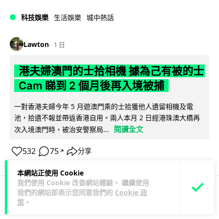
科技娛樂
生活娛樂
城中熱話
Lawton
1 日
港夫婦澳門的士拾相機 據為己有被的士
Cam 睇到 2 個月後再入境被捕
一對香港夫婦今年 5 月遊澳門乘的士拾獲他人遺留相機及電
池，拾遺不報並帶返香港自用。兩人本月 2 日經港珠澳大橋再
閱讀全文
次入境澳門時，被治安警察局...
532
75
分享
↗
本網站正使用 Cookie
我們使用 Cookie 改善網站體驗。 繼續使用
我們的網站即表示您同意我們的
Cookie 政
3C科技
家居無線
策
。