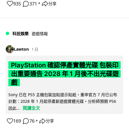
935
371
分享
↗
科技娛樂
遊戲情報
Lawton
1 日
PlayStation 確認停產實體光碟 包裝印
出重要通告 2028 年 1 月後不出光碟遊
戲
Sony 已在 PS5 主機包裝加貼提示貼紙，重申官方 7 月已公布
計劃：2028 年 1 月起停產新遊戲實體光碟。分析師預期 PS6
閱讀全文
因此...
169
76
分享
↗