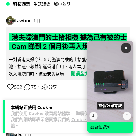
科技娛樂
生活娛樂
城中熱話
Lawton
1 日
港夫婦澳門的士拾相機 據為己有被的士
Cam 睇到 2 個月後再入境被捕
×
一對香港夫婦今年 5 月遊澳門乘的士拾獲他人遺留相機及電
池，拾遺不報並帶返香港自用。兩人本月 2 日經港珠澳大橋再
閱讀全文
次入境澳門時，被治安警察局...
532
75
分享
↗
本網站正使用 Cookie
我們使用 Cookie 改善網站體驗。 繼續使用
🎵
⛶
3C科技
家居無線
我們的網站即表示您同意我們的
Cookie 政
策
。
📖 詳細評測
→
Vin
1 日