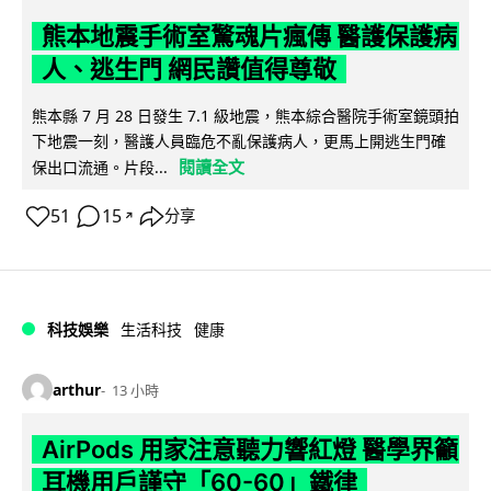
熊本地震手術室驚魂片瘋傳 醫護保護病
人、逃生門 網民讚值得尊敬
熊本縣 7 月 28 日發生 7.1 級地震，熊本綜合醫院手術室鏡頭拍
下地震一刻，醫護人員臨危不亂保護病人，更馬上開逃生門確
閱讀全文
保出口流通。片段...
51
15
分享
↗
科技娛樂
生活科技
健康
arthur
13 小時
AirPods 用家注意聽力響紅燈 醫學界籲
耳機用戶謹守「60-60」鐵律