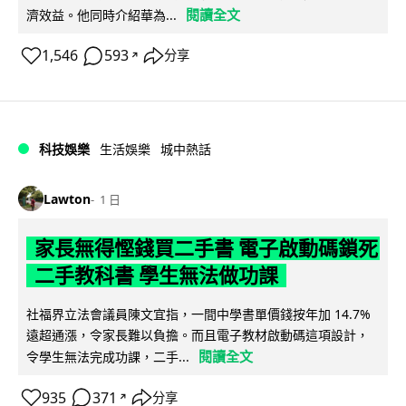
閱讀全文
濟效益。他同時介紹華為...
1,546
593
分享
↗
科技娛樂
生活娛樂
城中熱話
Lawton
1 日
家長無得慳錢買二手書 電子啟動碼鎖死
二手教科書 學生無法做功課
社福界立法會議員陳文宜指，一間中學書單價錢按年加 14.7%
遠超通漲，令家長難以負擔。而且電子教材啟動碼這項設計，
閱讀全文
令學生無法完成功課，二手...
935
371
分享
↗