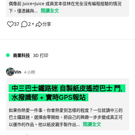
偶像前 Juice=Juice 成員宮本佳林在完全沒有編程經驗的情況
閱讀全文
下，僅憑藉與...
37
2
分享
↗
商業科技
3D 打印
Vin
4 小時
中三巴士鐵路迷 自製紙皮遙控巴士 門,
水撥識郁 + 實時GPS報站
如果你熱愛一件事，你會熱愛到怎樣的程度？一位就讀中三的
巴士鐵路迷，選擇由零開始，把自己的興趣一步步變成真正可
閱讀全文
以運作的作品。他以紙皮親手製作出...