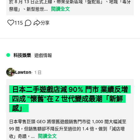
於 8 月 13 日正式上線，帶來全新區域「盤蛇島」、地城「毒牙
閱讀全文
祭壇」、新型態世...
115
分享
科技娛樂
遊戲情報
Lawton
1 日
日本二手遊戲店減 90% 門市 業績反增
四成 "懷舊"在 Z 世代變成最潮「新鮮
感」
日本零售巨頭 GEO 將懷舊遊戲銷售門市從 1,000 間大幅減至
99 間，但銷售額卻不降反升至過往的 1.4 倍。做到「減店增
閱讀全文
收」奇蹟，...