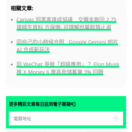
相關文章:
Canvas 同黑客達成協議 交贖金取回 2.75
億師生資料 方保僑: 可理解但屬飲鴆止渴
同自己的小時候合照 Google Gemini 相片
AI 合成新玩法
同 WeChat 爭做「超級應用」？ Elon Musk
推 X Money 6 厘高息儲蓄兼 3% 回贈
📮
更多精彩文章每日送到電子郵箱