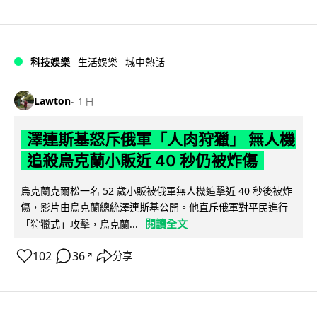
科技娛樂
生活娛樂
城中熱話
Lawton
1 日
澤連斯基怒斥俄軍「人肉狩獵」 無人機
追殺烏克蘭小販近 40 秒仍被炸傷
烏克蘭克爾松一名 52 歲小販被俄軍無人機追擊近 40 秒後被炸
傷，影片由烏克蘭總統澤連斯基公開。他直斥俄軍對平民進行
閱讀全文
「狩獵式」攻擊，烏克蘭...
102
36
分享
↗