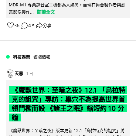
MDR-M1 專業錄音室耳機都為人熟悉。而現在舞台製作者與創
閱讀全文
意影像製作...
36
4
分享
↗
科技娛樂
遊戲情報
天恩
1 日
《魔獸世界：至暗之夜》12.1 「烏拉特
克的詛咒」專訪：巢穴不為提高世界首
領門檻而設 《諸王之眠》縮短約 10 分
鐘
《魔獸世界：至暗之夜》版本更新 12.1「烏拉特克的詛咒」將