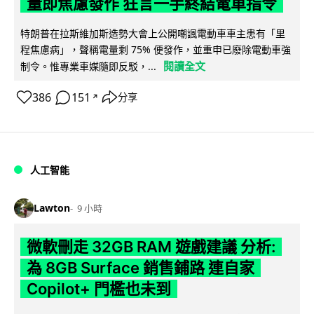
量即焦慮發作 狂言一手終結電車指令
特朗普在拉斯維加斯造勢大會上公開嘲諷電動車車主患有「里
程焦慮病」，聲稱電量剩 75% 便發作，並重申已廢除電動車強
閱讀全文
制令。惟專業車媒隨即反駁，...
386
151
分享
↗
人工智能
Lawton
9 小時
微軟刪走 32GB RAM 遊戲建議 分析:
為 8GB Surface 銷售鋪路 連自家
Copilot+ 門檻也未到