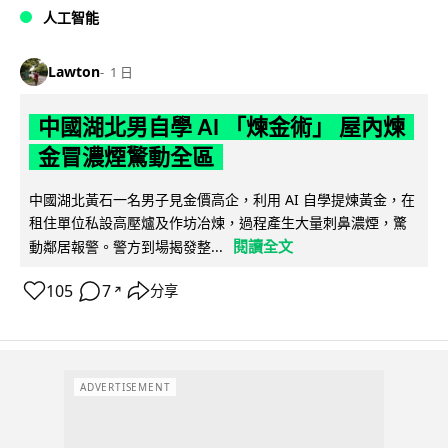
人工智能
Lawton
1 日
中國湖北男自學 AI 「煉金術」 屋內煉
金冒濃煙驚動全區
中國湖北黃石一名男子見金價高企，利用 AI 自學提煉黃金，在
租住單位私設高壓爐及作坊冶煉，過程產生大量刺鼻濃煙，驚
閱讀全文
動鄰居報警。警方到場揭發整...
105
7
分享
↗
ADVERTISEMENT