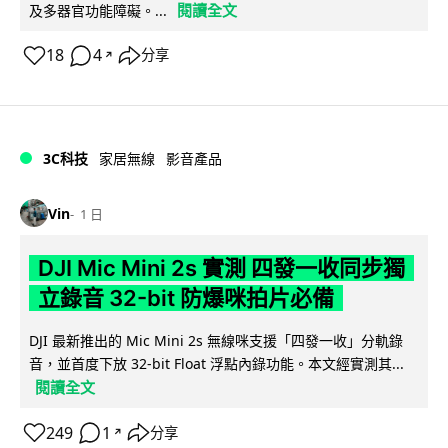
閱讀全文
及多器官功能障礙。...
18
4
分享
↗
3C科技
家居無線
影音產品
Vin
1 日
DJI Mic Mini 2s 實測 四發一收同步獨
立錄音 32-bit 防爆咪拍片必備
DJI 最新推出的 Mic Mini 2s 無線咪支援「四發一收」分軌錄
音，並首度下放 32-bit Float 浮點內錄功能。本文經實測其...
閱讀全文
249
1
分享
↗