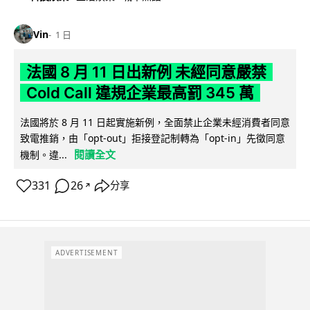
Vin
1 日
法國 8 月 11 日出新例 未經同意嚴禁
Cold Call 違規企業最高罰 345 萬
法國將於 8 月 11 日起實施新例，全面禁止企業未經消費者同意
致電推銷，由「opt-out」拒接登記制轉為「opt-in」先徵同意
閱讀全文
機制。違...
331
26
分享
↗
ADVERTISEMENT