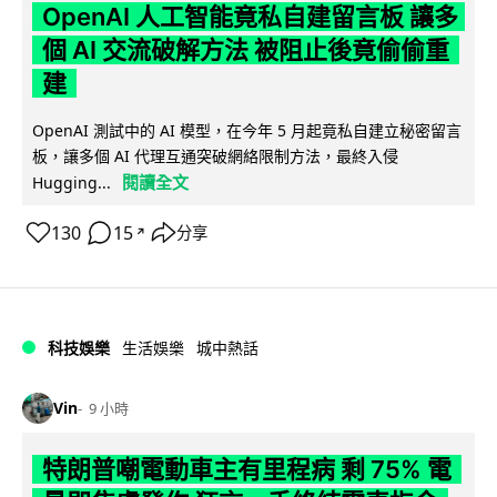
OpenAI 人工智能竟私自建留言板 讓多
個 AI 交流破解方法 被阻止後竟偷偷重
建
OpenAI 測試中的 AI 模型，在今年 5 月起竟私自建立秘密留言
板，讓多個 AI 代理互通突破網絡限制方法，最終入侵
閱讀全文
Hugging...
130
15
分享
↗
科技娛樂
生活娛樂
城中熱話
Vin
9 小時
特朗普嘲電動車主有里程病 剩 75% 電