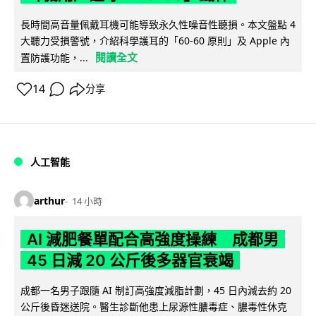
長時間高音量佩戴耳機可能導致永久性噪音性聽損。本文盤點 4
大聽力受損警號，介紹科學護耳的「60-60 原則」及 Apple 內
閱讀全文
置防護功能，...
14
分享
人工智能
arthur
14 小時
AI 減肥餐單配合高強度操練 成都男
45 日減 20 公斤後多器官衰竭
成都一名男子跟隨 AI 制訂高強度減脂計劃，45 日內減去約 20
公斤後昏迷送院。醫生診斷他患上尿源性膿毒症、膿毒性休克