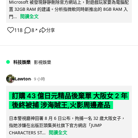
Microsoft 被發現靜靜刪除官方網站上，對遊戲玩家要為電腦配
置 32GB RAM 的建議。分析指微軟同時新推出的 8GB RAM 入
閱讀全文
門...
118
8
分享
↗
科技娛樂
影視娛樂
Lawton
9 小時
訂購 43 億日元精品後棄單 大阪女 2 年
後終被捕 涉海賊王,火影周邊產品
日本警視廳神田署 8 月 6 日公布，拘捕一名 32 歲大阪女子，
指她涉嫌在出版巨頭集英社旗下官方網店「JUMP
閱讀全文
CHARACTERS ST...