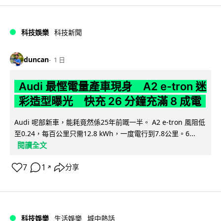
科技娛樂
科技新聞
duncan
1 日
Audi 最慳電量產車現身 A2 e-tron 迷
彩造型曝光 快充 26 分鐘充滿 8 成電
Audi 呢部新車，能耗竟然係25年前嘅一半。 A2 e-tron 風阻低
至0.24，每百公里只需12.8 kWh，一度電行到7.8公里。6...
閱讀全文
7
1
分享
↗
科技娛樂
生活娛樂
城中熱話