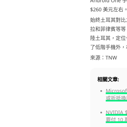
Android 
$260 美元左右
始終土耳其對比之
拉和菲律賓等等，
陸土耳其，定位也
了低階手機外，
來源：TNW
相關文章:
Micro
或折抵換
NVIDI
要付 1