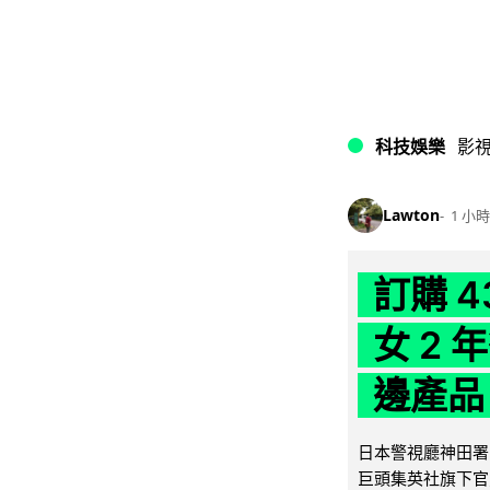
科技娛樂
影
Lawton
1 小時
訂購 
女 2
邊產品
日本警視廳神田署 
巨頭集英社旗下官方網店