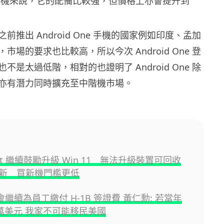
One 手機來說，它的配備比較強，但價格上亦會提升到
。
前推出 Android One 手機的國家例如印度、孟加
市場的要求也比較高，所以今次 Android One 登
不是太過低階，相對的也證明了 Android One 除
亦有潛力同時擴充至中階機市場。
soft 繼續鼓勵升級 Win 11 無法升級裝置可回收
新 買新機門檻更低
A 會繼續為員工繳付 H-1B 簽證費 黃仁勳: 若當年
0 萬美元 我家不可能移民美國