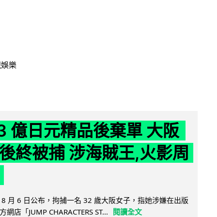
視娛樂
43 億日元精品後棄單 大阪
 年後終被捕 涉海賊王,火影周
8 月 6 日公布，拘捕一名 32 歲大阪女子，指她涉嫌在出版
「JUMP CHARACTERS ST...
閱讀全文