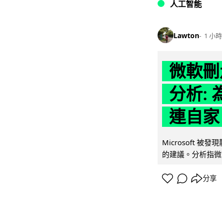
人工智能
Lawton
1 小時
微軟刪走
分析: 
連自家 
Microsoft 
的建議。分析指微軟同
分享