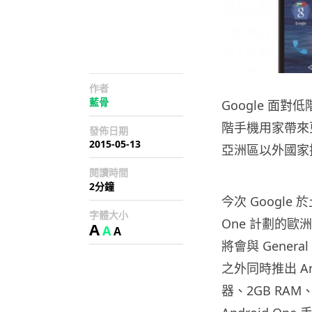
作者
藍骨
Google 面對
階手機用家帶來更
發佈日期
2015-05-13
亞洲區以外國家
閱讀時間
2分鐘
今次 Google 
字體大小
One 計劃的歐
A
A
A
將會與 General
之外同時推出 And
器、2GB RAM