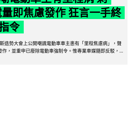
 電量即焦慮發作 狂言一手終
指令
斯造勢大會上公開嘲諷電動車車主患有「里程焦慮病」，聲
便發作，並重申已廢除電動車強制令。惟專業車媒隨即反駁，...