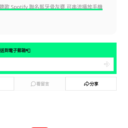
歌 Spotify 聯名藍牙骨灰甕 可串流播放手機
📮
送到電子郵箱
看留言
分享