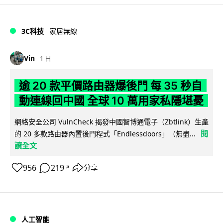
3C科技
家居無線
Vin
1 日
逾 20 款平價路由器爆後門 每 35 秒自
動連線回中國 全球 10 萬用家私隱堪憂
網絡安全公司 VulnCheck 揭發中國智博通電子（Zbtlink）生產
閱
的 20 多款路由器內置後門程式「Endlessdoors」（無盡...
讀全文
956
219
分享
↗
人工智能