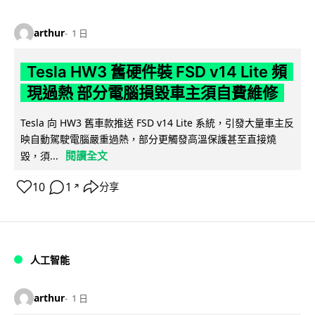
arthur
1 日
Tesla HW3 舊硬件裝 FSD v14 Lite 頻
現過熱 部分電腦損毀車主須自費維修
Tesla 向 HW3 舊車款推送 FSD v14 Lite 系統，引發大量車主反
映自動駕駛電腦嚴重過熱，部分更觸發高溫保護甚至直接燒
閱讀全文
毀，須...
10
1
分享
↗
人工智能
arthur
1 日