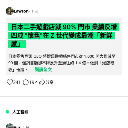
Lawton
1 日
日本二手遊戲店減 90% 門市 業績反增
四成 "懷舊"在 Z 世代變成最潮「新鮮
感」
日本零售巨頭 GEO 將懷舊遊戲銷售門市從 1,000 間大幅減至
99 間，但銷售額卻不降反升至過往的 1.4 倍。做到「減店增
閱讀全文
收」奇蹟，...
241
19
分享
↗
人工智能
Vin
1 日