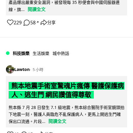
產品爆出嚴重安全漏洞，被發現每 35 秒便會與中國伺服器連
閱讀全文
線，旗...
229
58
分享
↗
科技娛樂
生活娛樂
城中熱話
Lawton
5 小時
熊本地震手術室驚魂片瘋傳 醫護保護病
人、逃生門 網民讚值得尊敬
熊本縣 7 月 28 日發生 7.1 級地震，熊本綜合醫院手術室鏡頭拍
下地震一刻，醫護人員臨危不亂保護病人，更馬上開逃生門確
閱讀全文
保出口流通。片段...