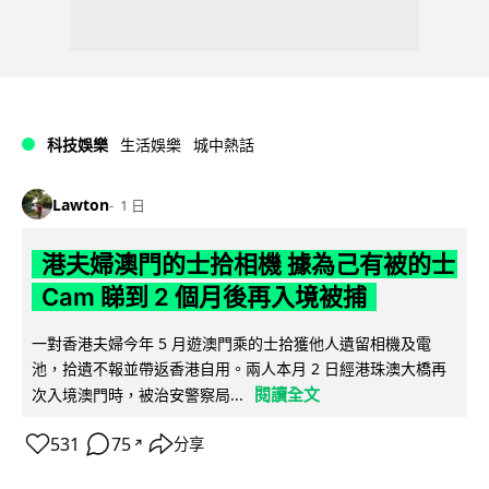
科技娛樂
生活娛樂
城中熱話
Lawton
1 日
港夫婦澳門的士拾相機 據為己有被的士
Cam 睇到 2 個月後再入境被捕
一對香港夫婦今年 5 月遊澳門乘的士拾獲他人遺留相機及電
池，拾遺不報並帶返香港自用。兩人本月 2 日經港珠澳大橋再
閱讀全文
次入境澳門時，被治安警察局...
531
75
分享
↗