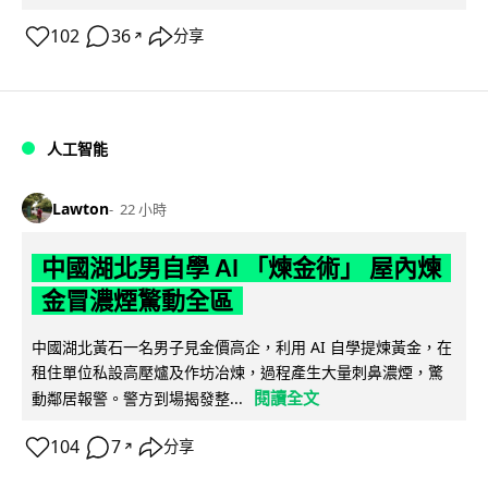
102
36
分享
↗
人工智能
Lawton
22 小時
中國湖北男自學 AI 「煉金術」 屋內煉
金冒濃煙驚動全區
中國湖北黃石一名男子見金價高企，利用 AI 自學提煉黃金，在
租住單位私設高壓爐及作坊冶煉，過程產生大量刺鼻濃煙，驚
閱讀全文
動鄰居報警。警方到場揭發整...
104
7
分享
↗