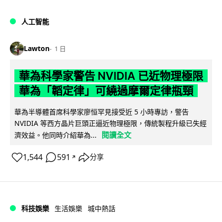
人工智能
Lawton
1 日
華為科學家警告 NVIDIA 已近物理極限
華為「韜定律」可繞過摩爾定律瓶頸
華為半導體首席科學家廖恒罕見接受近 5 小時專訪，警告
NVIDIA 等西方晶片巨頭正逼近物理極限，傳統製程升級已失經
閱讀全文
濟效益。他同時介紹華為...
1,544
591
分享
↗
科技娛樂
生活娛樂
城中熱話