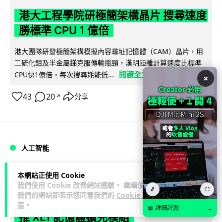
港大工程學院研極簡架構晶片 搜尋速度
勝標準 CPU 1 億倍
港大團隊研發極簡架構模擬內容尋址記憶體（CAM）晶片，用
二硫化鉬及半金屬銻克服傳輸瓶頸，漢明距離計算速度比標準
閱讀全文
CPU快1億倍，每次搜尋耗能低...
×
43
20
分享
↗
人工智能
Lawton
本網站正使用 Cookie
1 日
我們使用 Cookie 改善網站體驗。 繼續使用
🎵
⛶
我們的網站即表示您同意我們的
Cookie 政
靠快閃記憶體紓緩 DRAM 不足 KIOXIA
策
。
📖 詳細評測
→
推 XL1 記憶體擴充模組