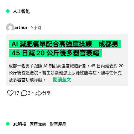
人工智能
arthur
9 小時
AI 減肥餐單配合高強度操練 成都男
45 日減 20 公斤後多器官衰竭
成都一名男子跟隨 AI 制訂高強度減脂計劃，45 日內減去約 20
公斤後昏迷送院。醫生診斷他患上尿源性膿毒症、膿毒性休克
閱讀全文
及多器官功能障礙。...
17
3
分享
↗
3C科技
家居無線
影音產品