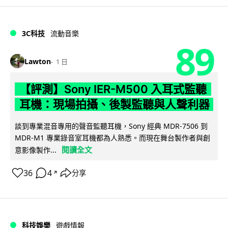
3C科技
流動音樂
89
Lawton
1 日
【評測】Sony IER-M500 入耳式監聽
耳機：現場拍攝、後製監聽與人聲利器
談到專業混音專用的聲音監聽耳機，Sony 經典 MDR-7506 到
MDR-M1 專業錄音室耳機都為人熟悉。而現在舞台製作者與創
閱讀全文
意影像製作...
36
4
分享
↗
科技娛樂
遊戲情報