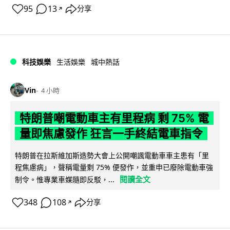
95
13
分享
↗
科技娛樂
生活娛樂
城中熱話
Vin
4 小時
特朗普嘲電動車主有里程病 剩 75% 電
量即焦慮發作 狂言一手終結電車指令
特朗普在拉斯維加斯造勢大會上公開嘲諷電動車車主患有「里
程焦慮病」，聲稱電量剩 75% 便發作，並重申已廢除電動車強
閱讀全文
制令。惟專業車媒隨即反駁，...
348
108
分享
↗