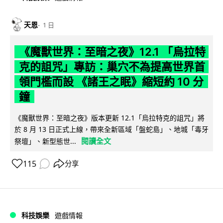
天恩
1 日
《魔獸世界：至暗之夜》12.1 「烏拉特
克的詛咒」專訪：巢穴不為提高世界首
領門檻而設 《諸王之眠》縮短約 10 分
鐘
《魔獸世界：至暗之夜》版本更新 12.1「烏拉特克的詛咒」將
於 8 月 13 日正式上線，帶來全新區域「盤蛇島」、地城「毒牙
閱讀全文
祭壇」、新型態世...
115
分享
科技娛樂
遊戲情報