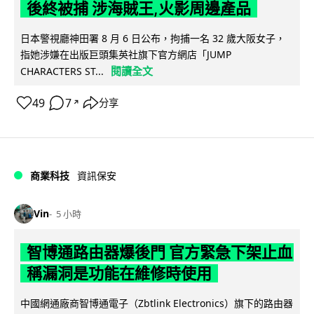
後終被捕 涉海賊王,火影周邊產品
日本警視廳神田署 8 月 6 日公布，拘捕一名 32 歲大阪女子，
指她涉嫌在出版巨頭集英社旗下官方網店「JUMP
閱讀全文
CHARACTERS ST...
49
7
分享
↗
商業科技
資訊保安
Vin
5 小時
智博通路由器爆後門 官方緊急下架止血
稱漏洞是功能在維修時使用
中國網通廠商智博通電子（Zbtlink Electronics）旗下的路由器