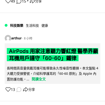
49
15
分享
↗
科技娛樂
生活科技
健康
arthur
8 小時
AirPods 用家注意聽力響紅燈 醫學界籲
耳機用戶謹守「60-60」鐵律
長時間高音量佩戴耳機可能導致永久性噪音性聽損。本文盤點 4
大聽力受損警號，介紹科學護耳的「60-60 原則」及 Apple 內
閱讀全文
置防護功能，...
13
分享