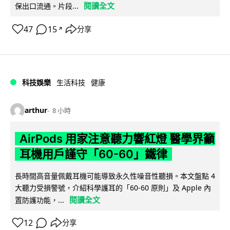
閱讀全文
保出口流通。片段...
47
15
分享
↗
科技娛樂
生活科技
健康
arthur
8 小時
AirPods 用家注意聽力響紅燈 醫學界籲
耳機用戶謹守「60-60」鐵律
長時間高音量佩戴耳機可能導致永久性噪音性聽損。本文盤點 4
大聽力受損警號，介紹科學護耳的「60-60 原則」及 Apple 內
閱讀全文
置防護功能，...
12
分享