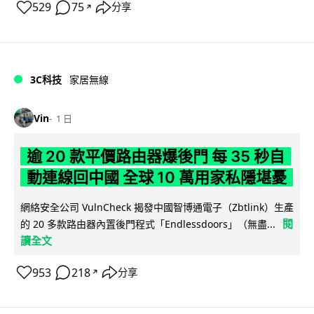
529
75
分享
↗
3C科技
家居無線
Vin
1 日
逾 20 款平價路由器爆後門 每 35 秒自
動連線回中國 全球 10 萬用家私隱堪憂
網絡安全公司 VulnCheck 揭發中國智博通電子（Zbtlink）生產
閱
的 20 多款路由器內置後門程式「Endlessdoors」（無盡...
讀全文
953
218
分享
↗