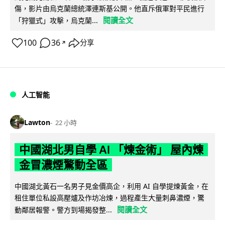
傷，影片由烏克蘭總統澤連斯基公開。他直斥俄軍對平民進行
閱讀全文
「狩獵式」攻擊，烏克蘭...
100
36
分享
↗
人工智能
Lawton
22 小時
中國湖北男自學 AI 「煉金術」 屋內煉
金冒濃煙驚動全區
中國湖北黃石一名男子見金價高企，利用 AI 自學提煉黃金，在
租住單位私設高壓爐及作坊冶煉，過程產生大量刺鼻濃煙，驚
閱讀全文
動鄰居報警。警方到場揭發整...