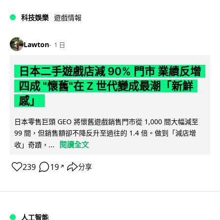
科技娛樂
遊戲情報
Lawton
1 日
日本二手遊戲店減 90% 門市 業績反增
四成 "懷舊"在 Z 世代變成最潮「新鮮
感」
日本零售巨頭 GEO 將懷舊遊戲銷售門市從 1,000 間大幅減至
99 間，但銷售額卻不降反升至過往的 1.4 倍。做到「減店增
閱讀全文
收」奇蹟，...
239
19
分享
↗
人工智能