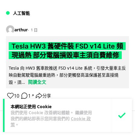
人工智能
arthur
1 日
Tesla HW3 舊硬件裝 FSD v14 Lite 頻
現過熱 部分電腦損毀車主須自費維修
Tesla 向 HW3 舊車款推送 FSD v14 Lite 系統，引發大量車主反
映自動駕駛電腦嚴重過熱，部分更觸發高溫保護甚至直接燒
閱讀全文
毀，須...
10
1
分享
↗
本網站正使用 Cookie
我們使用 Cookie 改善網站體驗。 繼續使用
我們的網站即表示您同意我們的
Cookie 政
策
。
人工智能