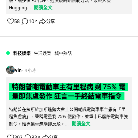
板，讓多個 AI 代理互通突破網絡限制方法，最終入侵
閱讀全文
Hugging...
58
10
分享
↗
科技娛樂
生活娛樂
城中熱話
Vin
4 小時
特朗普嘲電動車主有里程病 剩 75% 電
量即焦慮發作 狂言一手終結電車指令
特朗普在拉斯維加斯造勢大會上公開嘲諷電動車車主患有「里
程焦慮病」，聲稱電量剩 75% 便發作，並重申已廢除電動車強
閱讀全文
制令。惟專業車媒隨即反駁，...
302
83
分享
↗