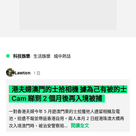
科技娛樂
生活娛樂
城中熱話
Lawton
1 日
港夫婦澳門的士拾相機 據為己有被的士
Cam 睇到 2 個月後再入境被捕
一對香港夫婦今年 5 月遊澳門乘的士拾獲他人遺留相機及電
池，拾遺不報並帶返香港自用。兩人本月 2 日經港珠澳大橋再
閱讀全文
次入境澳門時，被治安警察局...