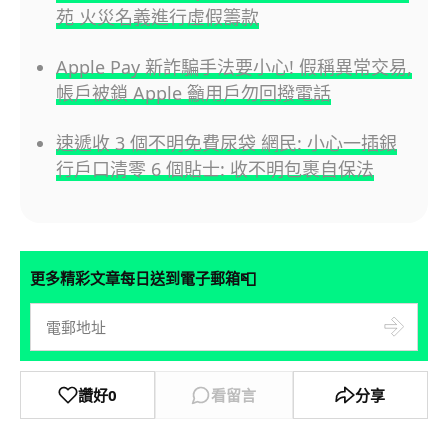
苑 火災名義進行虛假籌款
Apple Pay 新詐騙手法要小心! 假稱異常交易,
帳戶被鎖 Apple 籲用戶勿回撥電話
速遞收 3 個不明免費尿袋 網民: 小心一插銀
行戶口清零 6 個貼士: 收不明包裹自保法
📮
更多精彩文章每日送到電子郵箱
讚好
0
看留言
分享