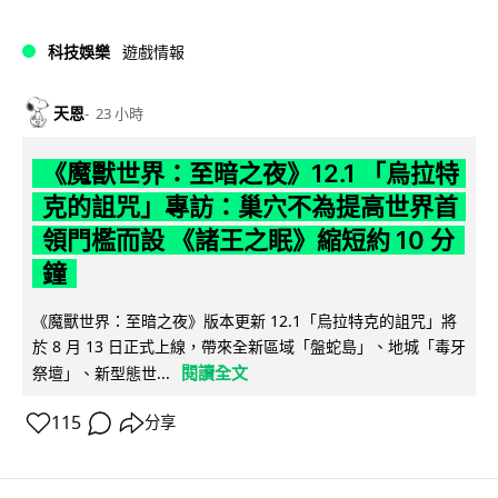
科技娛樂
遊戲情報
天恩
23 小時
《魔獸世界：至暗之夜》12.1 「烏拉特
克的詛咒」專訪：巢穴不為提高世界首
領門檻而設 《諸王之眠》縮短約 10 分
鐘
《魔獸世界：至暗之夜》版本更新 12.1「烏拉特克的詛咒」將
於 8 月 13 日正式上線，帶來全新區域「盤蛇島」、地城「毒牙
閱讀全文
祭壇」、新型態世...
115
分享