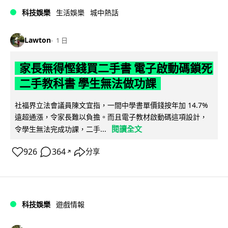
科技娛樂
生活娛樂
城中熱話
Lawton
1 日
家長無得慳錢買二手書 電子啟動碼鎖死
二手教科書 學生無法做功課
社福界立法會議員陳文宜指，一間中學書單價錢按年加 14.7%
遠超通漲，令家長難以負擔。而且電子教材啟動碼這項設計，
閱讀全文
令學生無法完成功課，二手...
926
364
分享
↗
科技娛樂
遊戲情報