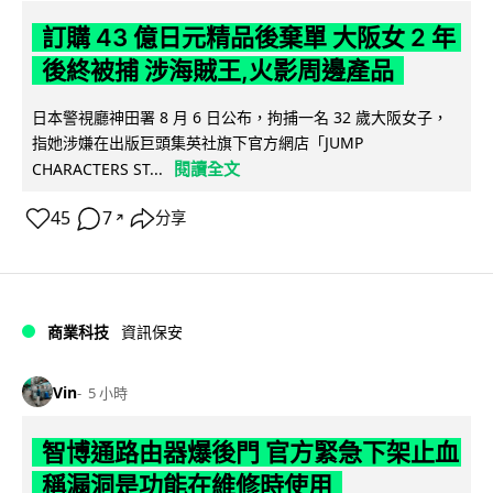
訂購 43 億日元精品後棄單 大阪女 2 年
後終被捕 涉海賊王,火影周邊產品
日本警視廳神田署 8 月 6 日公布，拘捕一名 32 歲大阪女子，
指她涉嫌在出版巨頭集英社旗下官方網店「JUMP
閱讀全文
CHARACTERS ST...
45
7
分享
↗
商業科技
資訊保安
Vin
5 小時
智博通路由器爆後門 官方緊急下架止血
稱漏洞是功能在維修時使用