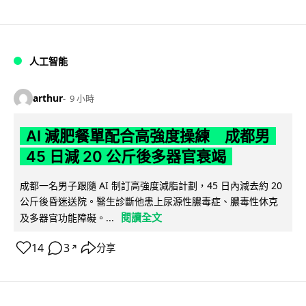
人工智能
arthur
9 小時
AI 減肥餐單配合高強度操練 成都男
45 日減 20 公斤後多器官衰竭
成都一名男子跟隨 AI 制訂高強度減脂計劃，45 日內減去約 20
公斤後昏迷送院。醫生診斷他患上尿源性膿毒症、膿毒性休克
閱讀全文
及多器官功能障礙。...
14
3
分享
↗