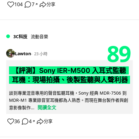
104
7
分享
↗
3C科技
流動音樂
89
Lawton
23 小時
【評測】Sony IER-M500 入耳式監聽
耳機：現場拍攝、後製監聽與人聲利器
談到專業混音專用的聲音監聽耳機，Sony 經典 MDR-7506 到
MDR-M1 專業錄音室耳機都為人熟悉。而現在舞台製作者與創
閱讀全文
意影像製作...
36
4
分享
↗