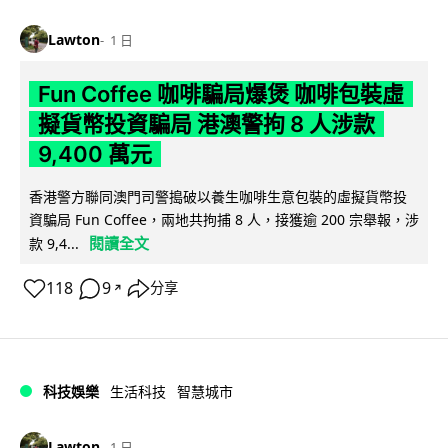
Lawton
1 日
Fun Coffee 咖啡騙局爆煲 咖啡包裝虛
擬貨幣投資騙局 港澳警拘 8 人涉款
9,400 萬元
香港警方聯同澳門司警搗破以養生咖啡生意包裝的虛擬貨幣投
資騙局 Fun Coffee，兩地共拘捕 8 人，接獲逾 200 宗舉報，涉
閱讀全文
款 9,4...
118
9
分享
↗
科技娛樂
生活科技
智慧城市
Lawton
1 日