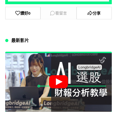
讚好
0
看留言
分享
最新影片