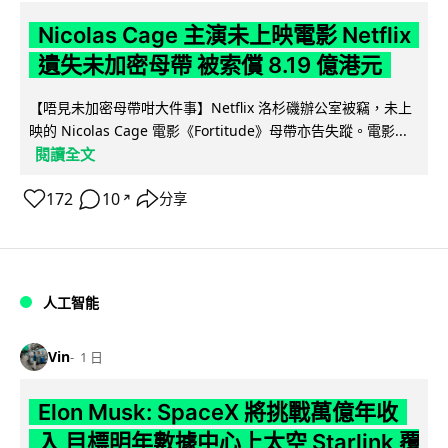
Nicolas Cage 主演未上映電影 Netflix
遺失未加密母帶 被索償 8.19 億港元
【唔見未加密母帶咁大件事】Netflix 洛杉磯辦公室被竊，未上
映的 Nicolas Cage 電影《Fortitude》母帶亦告失蹤。電影...
閱讀全文
172
10
分享
↗
人工智能
Vin
1 日
Elon Musk: SpaceX 將挑戰萬億年收
入 目標明年數據中心上太空 Starlink 覆