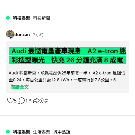
科技娛樂
科技新聞
duncan
7 小時
Audi 最慳電量產車現身 A2 e-tron 迷
彩造型曝光 快充 26 分鐘充滿 8 成電
Audi 呢部新車，能耗竟然係25年前嘅一半。 A2 e-tron 風阻低
至0.24，每百公里只需12.8 kWh，一度電行到7.8公里。6...
閱讀全文
5
1
分享
↗
科技娛樂
生活娛樂
城中熱話