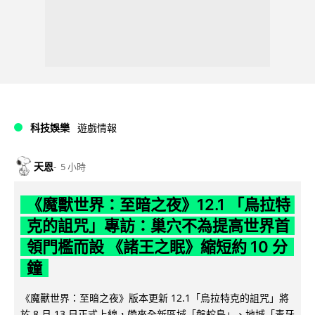
科技娛樂
遊戲情報
天恩
5 小時
《魔獸世界：至暗之夜》12.1 「烏拉特
克的詛咒」專訪：巢穴不為提高世界首
領門檻而設 《諸王之眠》縮短約 10 分
鐘
《魔獸世界：至暗之夜》版本更新 12.1「烏拉特克的詛咒」將
於 8 月 13 日正式上線，帶來全新區域「盤蛇島」、地城「毒牙