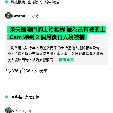
科技娛樂
生活娛樂
城中熱話
Lawton
10 小時
港夫婦澳門的士拾相機 據為己有被的士
Cam 睇到 2 個月後再入境被捕
一對香港夫婦今年 5 月遊澳門乘的士拾獲他人遺留相機及電
池，拾遺不報並帶返香港自用。兩人本月 2 日經港珠澳大橋再
閱讀全文
次入境澳門時，被治安警察局...
376
56
分享
↗
3C科技
家居無線
Vin
10 小時