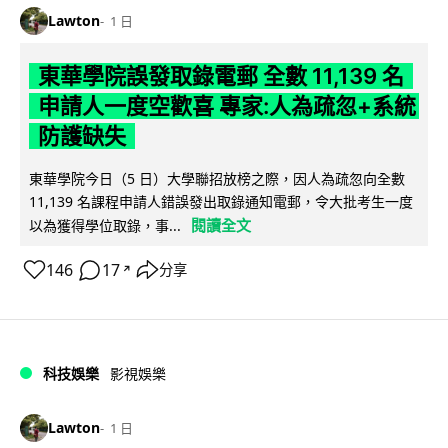
Lawton
1 日
東華學院誤發取錄電郵 全數 11,139 名
申請人一度空歡喜 專家:人為疏忽+系統
防護缺失
東華學院今日（5 日）大學聯招放榜之際，因人為疏忽向全數
11,139 名課程申請人錯誤發出取錄通知電郵，令大批考生一度
閱讀全文
以為獲得學位取錄，事...
146
17
分享
↗
科技娛樂
影視娛樂
Lawton
1 日