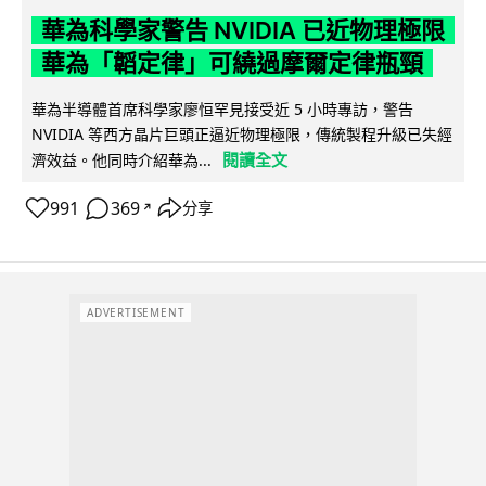
華為科學家警告 NVIDIA 已近物理極限
華為「韜定律」可繞過摩爾定律瓶頸
華為半導體首席科學家廖恒罕見接受近 5 小時專訪，警告
NVIDIA 等西方晶片巨頭正逼近物理極限，傳統製程升級已失經
閱讀全文
濟效益。他同時介紹華為...
991
369
分享
↗
ADVERTISEMENT