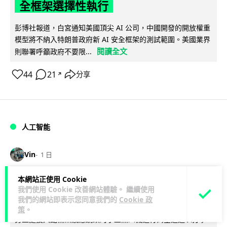
全框架選擇性執行
彭博社報道，白宮通知美國頂尖 AI 公司，中國開發的開放權重
模型將不納入特朗普政府新 AI 安全框架的測試範圍。美國業界
閱讀全文
則聯署呼籲政府不要限...
44
21
分享
↗
人工智能
Vin
1 日
本網站正使用 Cookie
地盤偷吸煙難逃高空法眼 勞工處出動熱
我們使用 Cookie 改善網站體驗。 繼續使用
感無人機 擬加 AI 人臉識別精準執法
我們的網站即表示您同意我們的
Cookie 政
策
。
勞工處投入配備熱感應鏡頭的小型無人機進行高空巡邏以打擊