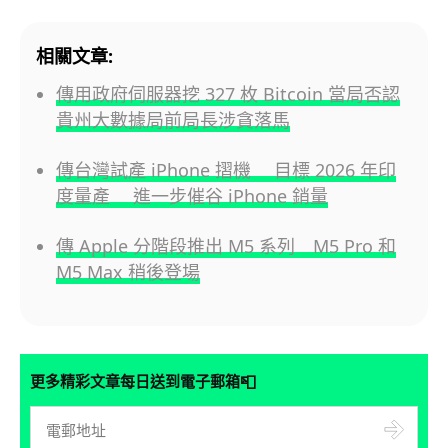
相關文章:
傳用政府伺服器挖 327 枚 Bitcoin 當局否認
貴州大數據局前局長涉貪落馬
傳台灣試產 iPhone 摺機 目標 2026 年印
度量產 進一步催谷 iPhone 銷量
傳 Apple 分階段推出 M5 系列 M5 Pro 和
M5 Max 稍後登場
📮
更多精彩文章每日送到電子郵箱