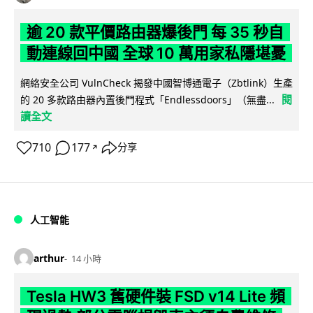
逾 20 款平價路由器爆後門 每 35 秒自
動連線回中國 全球 10 萬用家私隱堪憂
網絡安全公司 VulnCheck 揭發中國智博通電子（Zbtlink）生產
閱
的 20 多款路由器內置後門程式「Endlessdoors」（無盡...
讀全文
710
177
分享
↗
人工智能
arthur
14 小時
Tesla HW3 舊硬件裝 FSD v14 Lite 頻