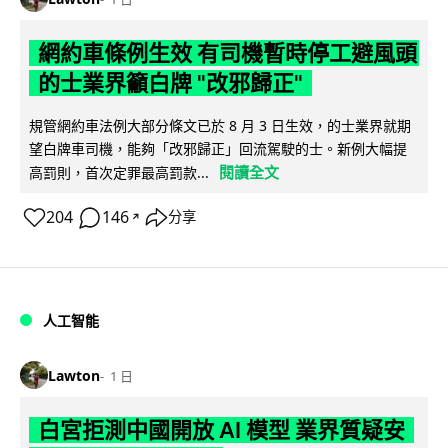
網約車條例生效 有司機暫時停工避風頭
的士業界籲白牌 "改邪歸正"
規管網約車法例大部分條文已於 8 月 3 日生效，的士業界就期
望白牌車司機，能夠「改邪歸正」回流駕駛的士。新例大幅提
閱讀全文
高罰則，首次定罪最高罰款...
204
146
分享
↗
人工智能
Lawton
1 日
白宮拒測中國開放 AI 模型 業界質疑安