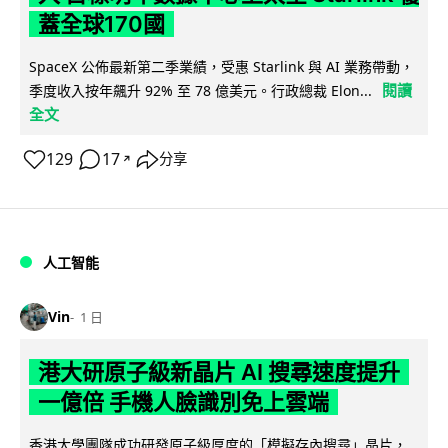
蓋全球170國
SpaceX 公佈最新第二季業績，受惠 Starlink 與 AI 業務帶動，
閱讀
季度收入按年飆升 92% 至 78 億美元。行政總裁 Elon...
全文
129
17
分享
↗
人工智能
Vin
1 日
港大研原子級新晶片 AI 搜尋速度提升
一億倍 手機人臉識別免上雲端
香港大學團隊成功研發原子級厚度的「模擬存內搜尋」晶片，