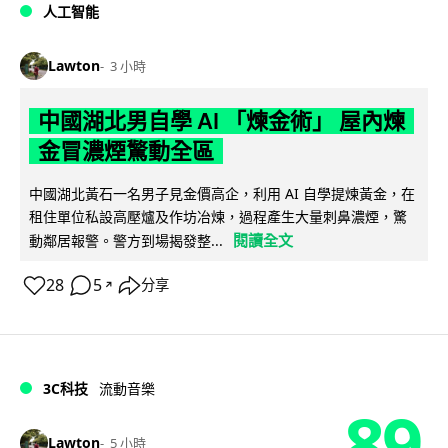
人工智能
Lawton
3 小時
中國湖北男自學 AI 「煉金術」 屋內煉
金冒濃煙驚動全區
中國湖北黃石一名男子見金價高企，利用 AI 自學提煉黃金，在
租住單位私設高壓爐及作坊冶煉，過程產生大量刺鼻濃煙，驚
閱讀全文
動鄰居報警。警方到場揭發整...
28
5
分享
↗
3C科技
流動音樂
89
Lawton
5 小時