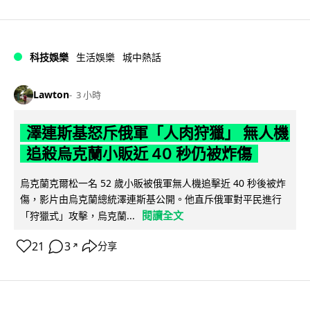
科技娛樂
生活娛樂
城中熱話
Lawton
3 小時
澤連斯基怒斥俄軍「人肉狩獵」 無人機
追殺烏克蘭小販近 40 秒仍被炸傷
烏克蘭克爾松一名 52 歲小販被俄軍無人機追擊近 40 秒後被炸
傷，影片由烏克蘭總統澤連斯基公開。他直斥俄軍對平民進行
閱讀全文
「狩獵式」攻擊，烏克蘭...
21
3
分享
↗