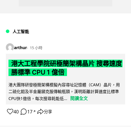
人工智能
arthur
15 小時
港大工程學院研極簡架構晶片 搜尋速度
勝標準 CPU 1 億倍
港大團隊研發極簡架構模擬內容尋址記憶體（CAM）晶片，用
二硫化鉬及半金屬銻克服傳輸瓶頸，漢明距離計算速度比標準
閱讀全文
CPU快1億倍，每次搜尋耗能低...
40
17
分享
↗