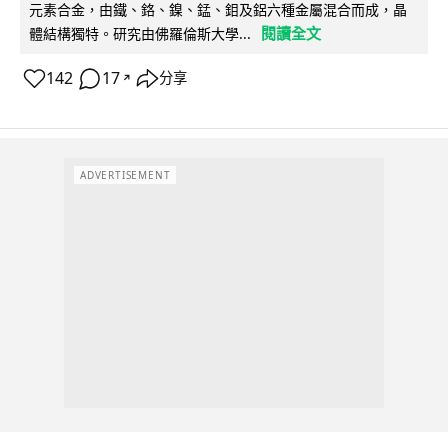
元素合金，由鐵、鉻、鎳、錳、鉬及鋁六種金屬混合而成，晶
閱讀全文
體結構獨特。研究由佛羅倫斯大學...
142
17
分享
↗
ADVERTISEMENT