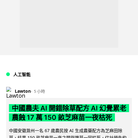
人工智能
Lawton
5 小時
中國農夫 AI 開錯除草配方 AI 幻覺累老
農蝕 17 萬 150 畝芝麻苗一夜枯死
中國安徽滁州一名 67 歲農民按 AI 生成農藥配方為芝麻田除
草，結果 150 畝芝麻苗一夜之間與雜草一同枯死，估計損失約