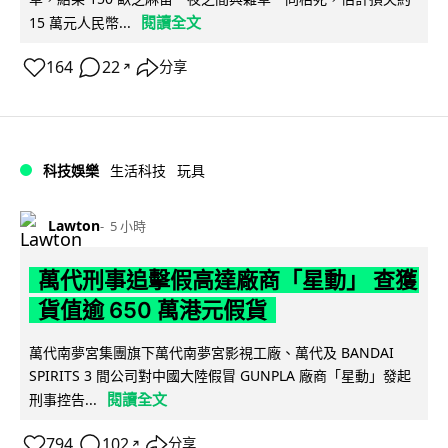
閱讀全文
15 萬元人民幣...
164
22
分享
↗
科技娛樂
生活科技
玩具
Lawton
5 小時
萬代刑事追擊假高達廠商「星動」 查獲
貨值逾 650 萬港元假貨
萬代南夢宮集團旗下萬代南夢宮影視工廠、萬代及 BANDAI
SPIRITS 3 間公司對中國大陸假冒 GUNPLA 廠商「星動」發起
閱讀全文
刑事控告...
794
102
分享
↗