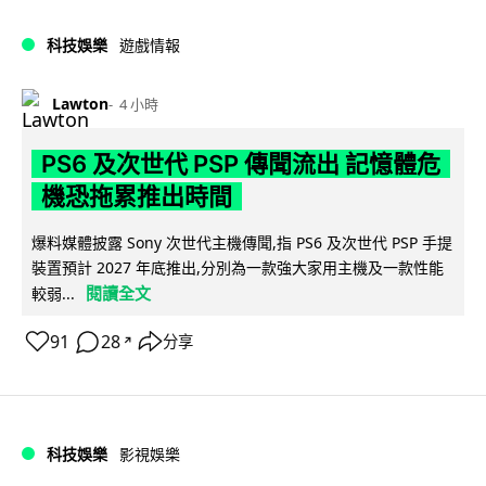
科技娛樂
遊戲情報
Lawton
4 小時
PS6 及次世代 PSP 傳聞流出 記憶體危
機恐拖累推出時間
爆料媒體披露 Sony 次世代主機傳聞,指 PS6 及次世代 PSP 手提
裝置預計 2027 年底推出,分別為一款強大家用主機及一款性能
閱讀全文
較弱...
91
28
分享
↗
科技娛樂
影視娛樂