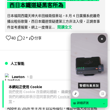
西日本鐵道疑黑客所為
日本福岡西鐵天神大牟田線兩個車站，8 月 4 日廣播系統離奇
播出粗俗歌聲，西日本鐵道懷疑遭第三方非法入侵，正調查事
閱讀全文
件並考慮報案。網上一度傳言...
40
2
分享
×
↗
人工智能
Lawton
1 日
本網站正使用 Cookie
阿里 Qwen 正式駁入 Apple 生態 中國
我們使用 Cookie 改善網站體驗。 繼續使用
🎵
⛶
我們的網站即表示您同意我們的
Cookie 政
大陸 Mac 用戶率先使用
策
。
📖 詳細評測
→
Apple 於 2026 年 8 月 8 日公布指引，確認中國大陸合資格