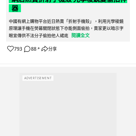
器
中國有網上購物平台近日熱賣「折射手機殼」，利用光學稜鏡
原理讓手機在熒幕關閉狀態下亦能側面偷拍，賣家更以暗示字
閱讀全文
眼宣傳供不法分子偷拍他人裙底
793
88
分享
↗
ADVERTISEMENT