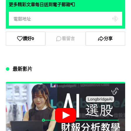
📮
更多精彩文章每日送到電子郵箱
讚好
0
看留言
分享
最新影片