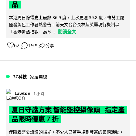
品
本港周日錄得史上最熱 36.9 度，上水更達 39.8 度，惟勞工處
僅發黃色工作暑熱警告。前天文台台長林超英轟現行機制以
閱讀全文
「香港暑熱指數」為基...
62
19
分享
↗
3C科技
家居無線
Lawton
1 小時
夏日守護方案 智能監控攝像頭 指定產
品限時優惠 7 折
伴隨着盛夏燦爛的陽光，不少人已著手規劃豐富的暑期活動。