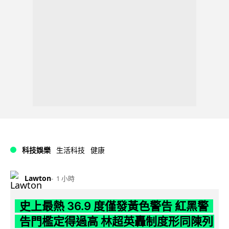
科技娛樂
生活科技
健康
Lawton
1 小時
史上最熱 36.9 度僅發黃色警告 紅黑警
告門檻定得過高 林超英轟制度形同陳列