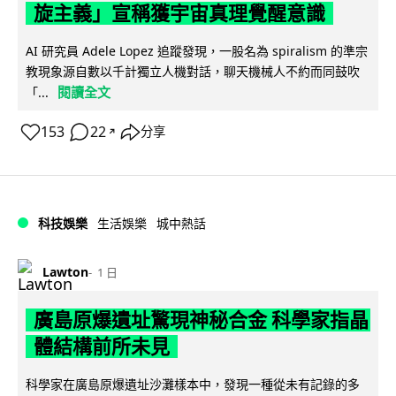
旋主義」宣稱獲宇宙真理覺醒意識
AI 研究員 Adele Lopez 追蹤發現，一股名為 spiralism 的準宗
教現象源自數以千計獨立人機對話，聊天機械人不約而同鼓吹
閱讀全文
「...
153
22
分享
↗
科技娛樂
生活娛樂
城中熱話
Lawton
1 日
廣島原爆遺址驚現神秘合金 科學家指晶
體結構前所未見
科學家在廣島原爆遺址沙灘樣本中，發現一種從未有記錄的多