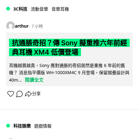
3C科技
流動音樂
音樂耳機
arthur
7 小時
抗通脹奇招？傳 Sony 擬重推六年前經
典耳機 XM4 低價登場
耳機越賣越貴，Sony 應對通脹的奇招居然是重推 6 年前的舊
機？ 消息指平價版 WH-1000XM4C 9 月登場，保留摺疊設計與
閱讀全文
40m...
分享
科技娛樂
遊戲情報