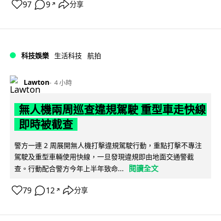
97
9
分享
↗
科技娛樂
生活科技
航拍
Lawton
4 小時
無人機兩周巡查違規駕駛 重型車走快線
即時被截查
警方一連 2 周展開無人機打擊違規駕駛行動，重點打擊不專注
駕駛及重型車輛使用快線，一旦發現違規即由地面交通警截
閱讀全文
查。行動配合警方今年上半年致命...
79
12
分享
↗