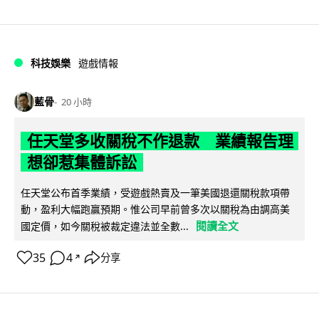
科技娛樂
遊戲情報
藍骨
20 小時
任天堂多收關稅不作退款 業績報告理
想卻惹集體訴訟
任天堂公布首季業績，受遊戲熱賣及一筆美國退還關稅款項帶
動，盈利大幅跑贏預期。惟公司早前曾多次以關稅為由調高美
閱讀全文
國定價，如今關稅被裁定違法並全數...
35
4
分享
↗