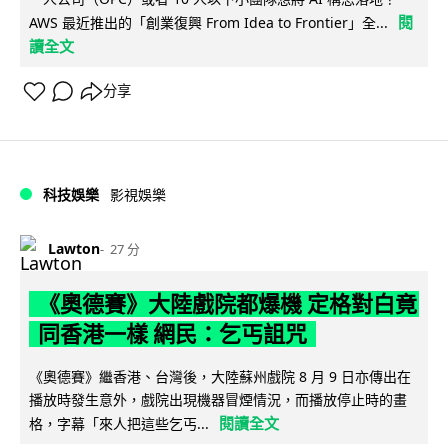
閱
AWS 最近推出的「創業復興 From Idea to Frontier」全...
讀全文
分享
科技娛樂
影視娛樂
Lawton
27 分
《奧德賽》大陸戲院都爆機 定格對白竟
同香港一樣 網民：乞丐詛咒
《奧德賽》繼香港、台灣後，大陸蘇州戲院 8 月 9 日亦傳出在
播放時發生意外，戲院出現機器冒煙情況，而播放停止時的畫
閱讀全文
格，字幕「來人把這些乞丐...