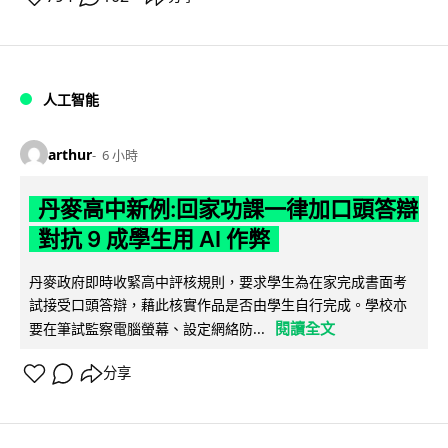
人工智能
arthur
6 小時
丹麥高中新例:回家功課一律加口頭答辯
對抗 9 成學生用 AI 作弊
丹麥政府即時收緊高中評核規則，要求學生為在家完成書面考
試接受口頭答辯，藉此核實作品是否由學生自行完成。學校亦
閱讀全文
要在筆試監察電腦螢幕、設定網絡防...
分享