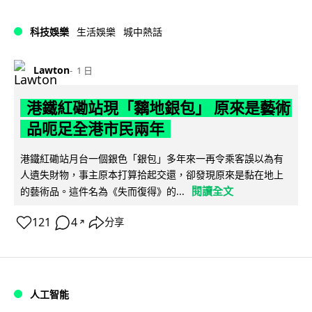
科技娛樂
生活娛樂
城中熱話
Lawton
1 日
港鐵紅磡站現「黐地銀包」 原來是藝術
品呃足全港市民兩年
港鐵紅磡站月台一個銀色「銀包」多年來一再令乘客誤以為有
人遺失財物，事主原本打算拾起交還，卻發現原來是黏在地上
閱讀全文
的藝術品。這件名為《失而復得》的...
121
4
分享
↗
人工智能