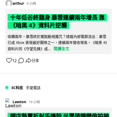
arthur
9 小時
十年低谷終翻身 暴雪連續兩年增長 靠
《暗黑 4》資料片逆襲
收購兩年，暴雪終於擺脫動視魔咒？總裁內部電郵流出：暴雪
已成 Xbox 表現最好團隊之一，連續兩年營收增長。《暗黑 4》
閱讀全文
資料片同《守望先鋒》成...
12
分享
3C科技
手提電話
Lawton
19 小時
網店熱賣折射手機殼 光學稜鏡變偷拍神