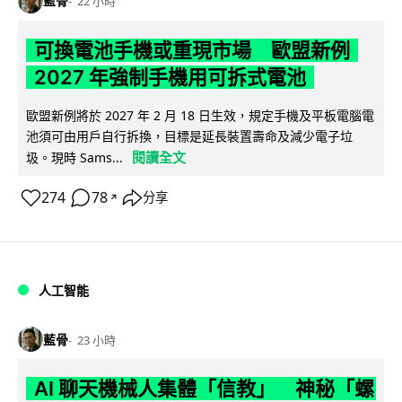
藍骨
22 小時
可換電池手機或重現市場 歐盟新例
2027 年強制手機用可拆式電池
歐盟新例將於 2027 年 2 月 18 日生效，規定手機及平板電腦電
池須可由用戶自行拆換，目標是延長裝置壽命及減少電子垃
閱讀全文
圾。現時 Sams...
274
78
分享
↗
人工智能
藍骨
23 小時
AI 聊天機械人集體「信教」 神秘「螺