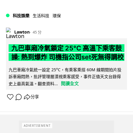
科技娛樂
生活科技
環保
Lawton
45 分
九巴車廂冷氣鎖定 25°C 高溫下乘客鼓
譟: 熱到爆炸 司機指公司set死無得調校
九巴車廂冷氣統一設定 25°C，有乘客乘搭 60M 線期間拍片投
訴車廂悶熱，批評管理層漠視乘客感受，事件正值天文台錄得
閱讀全文
史上最高氣溫。翻查資料...
分享
ADVERTISEMENT