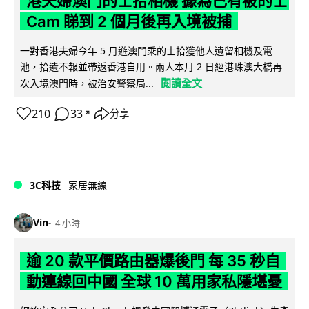
港夫婦澳門的士拾相機 據為己有被的士
Cam 睇到 2 個月後再入境被捕
一對香港夫婦今年 5 月遊澳門乘的士拾獲他人遺留相機及電
池，拾遺不報並帶返香港自用。兩人本月 2 日經港珠澳大橋再
閱讀全文
次入境澳門時，被治安警察局...
210
33
分享
↗
3C科技
家居無線
Vin
4 小時
逾 20 款平價路由器爆後門 每 35 秒自
動連線回中國 全球 10 萬用家私隱堪憂