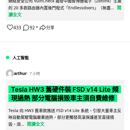
網絡安全公司 VulnCheck 揭發中國智博通電子（Zbtlink）生產
閱
的 20 多款路由器內置後門程式「Endlessdoors」（無盡...
讀全文
433
92
分享
↗
人工智能
arthur
7 小時
Tesla HW3 舊硬件裝 FSD v14 Lite 頻
現過熱 部分電腦損毀車主須自費維修
Tesla 向 HW3 舊車款推送 FSD v14 Lite 系統，引發大量車主反
映自動駕駛電腦嚴重過熱，部分更觸發高溫保護甚至直接燒
閱讀全文
毀，須...