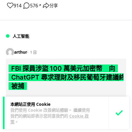
914
576
分享
↗
人工智能
arthur
1 日
FBI 探員涉盜 100 萬美元加密幣 向
ChatGPT 尋求理財及移民葡萄牙建議終
被捕
FBI 一名資深反情報探員涉嫌利用職務之便盜取敵對國家近 100
本網站正使用 Cookie
萬美元加密貨幣，事後更向 ChatGPT 諮詢理財及移民葡萄牙方
我們使用 Cookie 改善網站體驗。 繼續使用
閱讀全文
案，最終因...
我們的網站即表示您同意我們的
Cookie 政
策
。
23
1
分享
↗