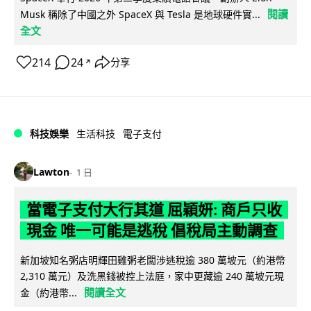
閱讀
Musk 稱除了中國之外 SpaceX 與 Tesla 是地球硬件實...
全文
214
24
分享
↗
科技娛樂
生活科技
電子支付
Lawton
1 日
當電子支付大行其道 屈穎妍: 商戶只收
現金 唯一可能是逃稅 倡稅局主動調查
新加坡知名粥店明輝田雞粥老闆涉逃稅逾 380 萬坡元（約港幣
2,310 萬元）及洗黑錢被控上法庭，家中更藏逾 240 萬坡元現
閱讀全文
金（約港幣...