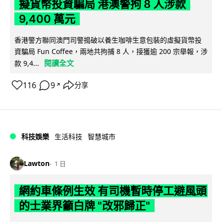
擬貨幣投資騙局 港澳警拘 8 人涉款
9,400 萬元
香港警方聯同澳門司警搗破以養生咖啡生意包裝的虛擬貨幣投
資騙局 Fun Coffee，兩地共拘捕 8 人，接獲逾 200 宗舉報，涉
閱讀全文
款 9,4...
116
9
分享
↗
科技娛樂
生活科技
智慧城市
Lawton
1 日
網約車條例生效 有司機暫時停工避風頭
的士業界籲白牌 "改邪歸正"