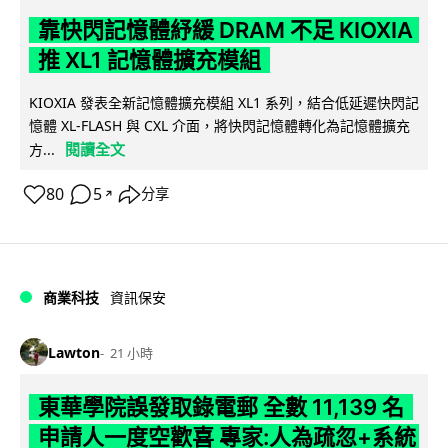
靠快閃記憶體紓緩 DRAM 不足 KIOXIA
推 XL1 記憶體擴充模組
KIOXIA 發表全新記憶體擴充模組 XL1 系列，結合低延遲快閃記
憶體 XL-FLASH 與 CXL 介面，將快閃記憶體轉化為記憶體擴充
閱讀全文
方...
80
5
分享
↗
商業科技
資訊保安
Lawton
21 小時
東華學院誤發取錄電郵 全數 11,139 名
申請人一度空歡喜 專家:人為疏忽+系統