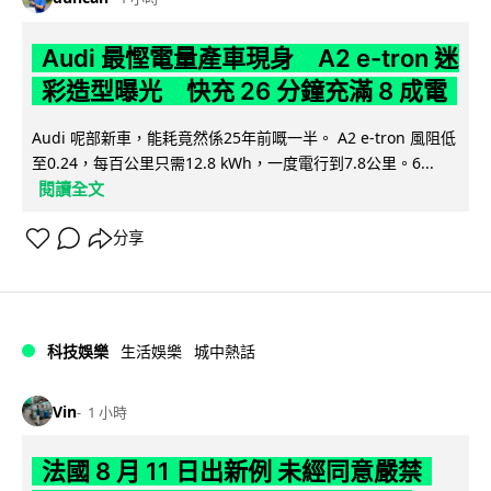
Audi 最慳電量產車現身 A2 e-tron 迷
彩造型曝光 快充 26 分鐘充滿 8 成電
Audi 呢部新車，能耗竟然係25年前嘅一半。 A2 e-tron 風阻低
至0.24，每百公里只需12.8 kWh，一度電行到7.8公里。6...
閱讀全文
分享
科技娛樂
生活娛樂
城中熱話
Vin
1 小時
法國 8 月 11 日出新例 未經同意嚴禁