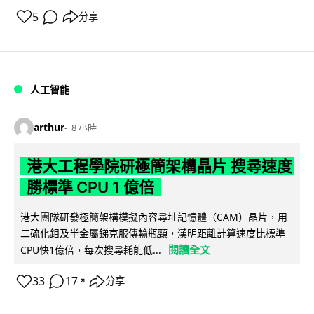
5
分享
人工智能
arthur
8 小時
港大工程學院研極簡架構晶片 搜尋速度
勝標準 CPU 1 億倍
港大團隊研發極簡架構模擬內容尋址記憶體（CAM）晶片，用
二硫化鉬及半金屬銻克服傳輸瓶頸，漢明距離計算速度比標準
閱讀全文
CPU快1億倍，每次搜尋耗能低...
33
17
分享
↗