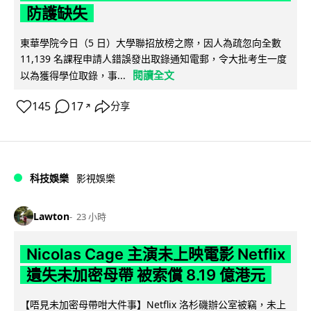
防護缺失
東華學院今日（5 日）大學聯招放榜之際，因人為疏忽向全數
11,139 名課程申請人錯誤發出取錄通知電郵，令大批考生一度
閱讀全文
以為獲得學位取錄，事...
145
17
分享
↗
科技娛樂
影視娛樂
Lawton
23 小時
Nicolas Cage 主演未上映電影 Netflix
遺失未加密母帶 被索償 8.19 億港元
【唔見未加密母帶咁大件事】Netflix 洛杉磯辦公室被竊，未上