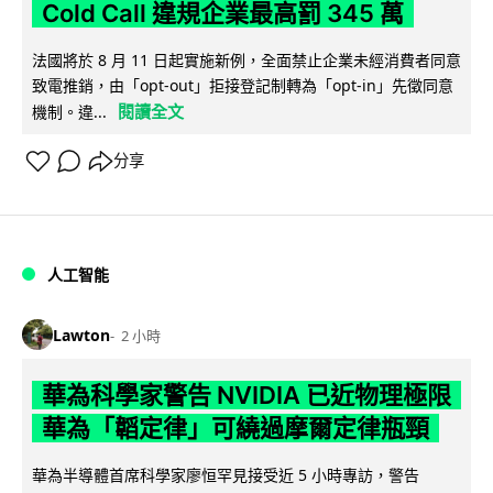
Cold Call 違規企業最高罰 345 萬
法國將於 8 月 11 日起實施新例，全面禁止企業未經消費者同意
致電推銷，由「opt-out」拒接登記制轉為「opt-in」先徵同意
閱讀全文
機制。違...
分享
人工智能
Lawton
2 小時
華為科學家警告 NVIDIA 已近物理極限
華為「韜定律」可繞過摩爾定律瓶頸
華為半導體首席科學家廖恒罕見接受近 5 小時專訪，警告