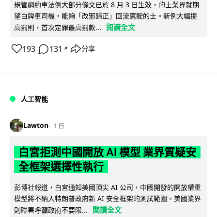
規管網約車法例大部分條文已於 8 月 3 日生效，的士業界就期
望白牌車司機，能夠「改邪歸正」回流駕駛的士。新例大幅提
閱讀全文
高罰則，首次定罪最高罰款...
193
131
分享
↗
人工智能
Lawton
1 日
白宮拒測中國開放 AI 模型 業界質疑安
全框架選擇性執行
彭博社報道，白宮通知美國頂尖 AI 公司，中國開發的開放權重
模型將不納入特朗普政府新 AI 安全框架的測試範圍。美國業界
閱讀全文
則聯署呼籲政府不要限...