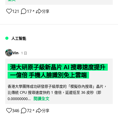
121
17
分享
↗
人工智能
Vin
1 日
港大研原子級新晶片 AI 搜尋速度提升
一億倍 手機人臉識別免上雲端
香港大學團隊成功研發原子級厚度的「模擬存內搜尋」晶片，
比傳統 CPU 搜尋速度快約 1 億倍，延遲低至 36 皮秒（即
閱讀全文
0.00000000...
346
72
分享
↗