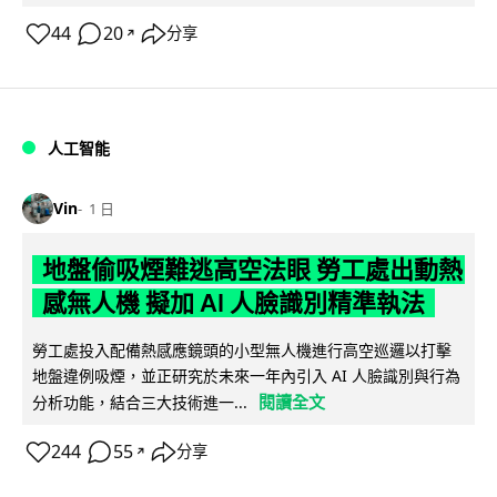
44
20
分享
↗
人工智能
Vin
1 日
地盤偷吸煙難逃高空法眼 勞工處出動熱
感無人機 擬加 AI 人臉識別精準執法
勞工處投入配備熱感應鏡頭的小型無人機進行高空巡邏以打擊
地盤違例吸煙，並正研究於未來一年內引入 AI 人臉識別與行為
閱讀全文
分析功能，結合三大技術進一...
244
55
分享
↗