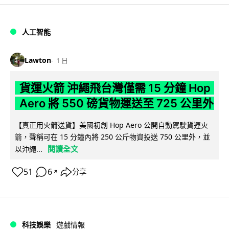
人工智能
Lawton
1 日
貨運火箭 沖繩飛台灣僅需 15 分鐘 Hop
Aero 將 550 磅貨物運送至 725 公里外
【真正用火箭送貨】美國初創 Hop Aero 公開自動駕駛貨運火
箭，聲稱可在 15 分鐘內將 250 公斤物資投送 750 公里外，並
閱讀全文
以沖繩...
51
6
分享
↗
科技娛樂
遊戲情報