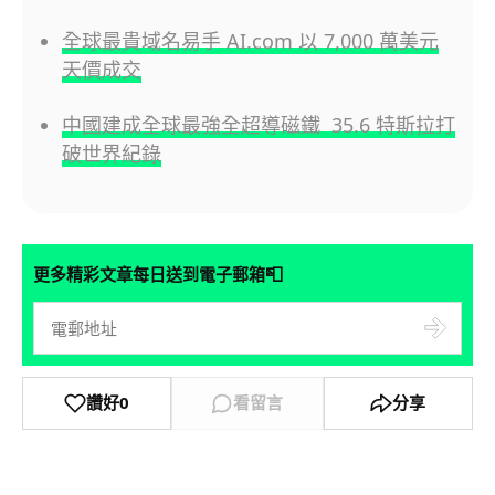
全球最貴域名易手 AI.com 以 7,000 萬美元
天價成交
中國建成全球最強全超導磁鐵 35.6 特斯拉打
破世界紀錄
📮
更多精彩文章每日送到電子郵箱
讚好
0
看留言
分享