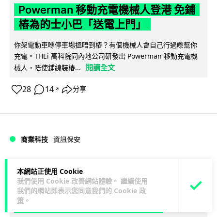
Powerman 移動充電機械人登港 免鋪
樁為的士小巴「送電上門」
你架電動車喺停車場搵唔到樁？有個機械人會自己行過嚟幫你
充電。THEi 高科院同內地公司研發出 Powerman 移動充電機
閱讀全文
械人，唔使鋪線裝樁...
28
14
分享
↗
商業科技
資訊保安
Lawton
1 日
本網站正使用 Cookie
我們使用 Cookie 改善網站體驗。 繼續使用
我們的網站即表示您同意我們的
Cookie 政
被命令製造「後門」 Apple 再控告英國
策
。
政府 加密後門爭議延燒逾 1 年