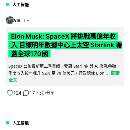
人工智能
Vin
1 日
Elon Musk: SpaceX 將挑戰萬億年收
入 目標明年數據中心上太空 Starlink 覆
蓋全球170國
SpaceX 公佈最新第二季業績，受惠 Starlink 與 AI 業務帶動，
閱讀
季度收入按年飆升 92% 至 78 億美元。行政總裁 Elon...
全文
124
17
分享
↗
人工智能