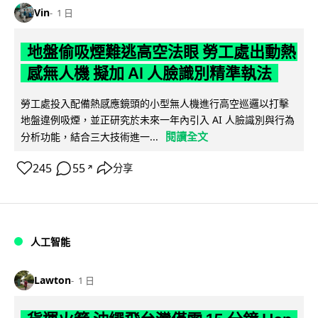
Vin
1 日
地盤偷吸煙難逃高空法眼 勞工處出動熱
感無人機 擬加 AI 人臉識別精準執法
勞工處投入配備熱感應鏡頭的小型無人機進行高空巡邏以打擊
地盤違例吸煙，並正研究於未來一年內引入 AI 人臉識別與行為
閱讀全文
分析功能，結合三大技術進一...
245
55
分享
↗
人工智能
Lawton
1 日