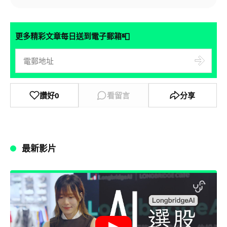
📮
更多精彩文章每日送到電子郵箱
讚好
0
看留言
分享
最新影片