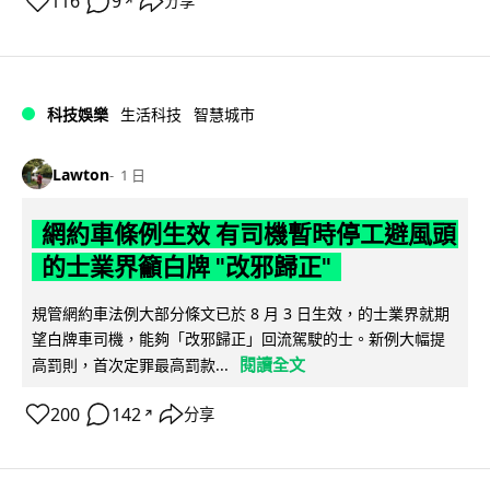
116
9
分享
↗
科技娛樂
生活科技
智慧城市
Lawton
1 日
網約車條例生效 有司機暫時停工避風頭
的士業界籲白牌 "改邪歸正"
規管網約車法例大部分條文已於 8 月 3 日生效，的士業界就期
望白牌車司機，能夠「改邪歸正」回流駕駛的士。新例大幅提
閱讀全文
高罰則，首次定罪最高罰款...
200
142
分享
↗