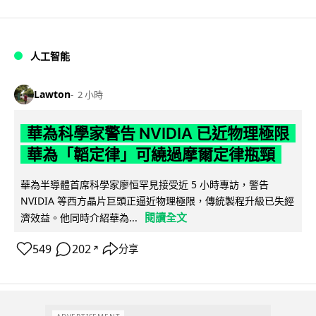
人工智能
Lawton
2 小時
華為科學家警告 NVIDIA 已近物理極限
華為「韜定律」可繞過摩爾定律瓶頸
華為半導體首席科學家廖恒罕見接受近 5 小時專訪，警告
NVIDIA 等西方晶片巨頭正逼近物理極限，傳統製程升級已失經
閱讀全文
濟效益。他同時介紹華為...
549
202
分享
↗