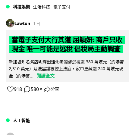
科技娛樂
生活科技
電子支付
Lawton
1 日
當電子支付大行其道 屈穎妍: 商戶只收
現金 唯一可能是逃稅 倡稅局主動調查
新加坡知名粥店明輝田雞粥老闆涉逃稅逾 380 萬坡元（約港幣
2,310 萬元）及洗黑錢被控上法庭，家中更藏逾 240 萬坡元現
閱讀全文
金（約港幣...
918
580
分享
↗
人工智能