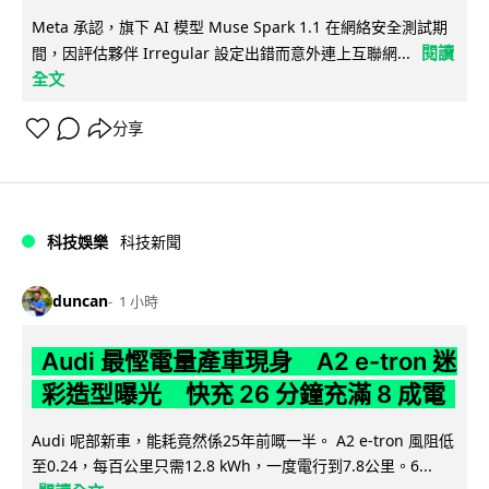
Meta 承認，旗下 AI 模型 Muse Spark 1.1 在網絡安全測試期
閱讀
間，因評估夥伴 Irregular 設定出錯而意外連上互聯網...
全文
分享
科技娛樂
科技新聞
duncan
1 小時
Audi 最慳電量產車現身 A2 e-tron 迷
彩造型曝光 快充 26 分鐘充滿 8 成電
Audi 呢部新車，能耗竟然係25年前嘅一半。 A2 e-tron 風阻低
至0.24，每百公里只需12.8 kWh，一度電行到7.8公里。6...