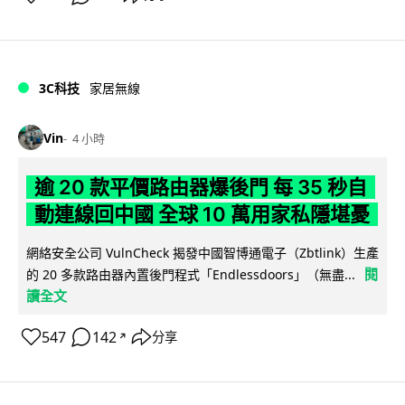
3C科技
家居無線
Vin
4 小時
逾 20 款平價路由器爆後門 每 35 秒自
動連線回中國 全球 10 萬用家私隱堪憂
網絡安全公司 VulnCheck 揭發中國智博通電子（Zbtlink）生產
閱
的 20 多款路由器內置後門程式「Endlessdoors」（無盡...
讀全文
547
142
分享
↗