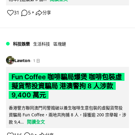
31
5
分享
↗
科技娛樂
生活科技
區塊鏈
Lawton
1 日
Fun Coffee 咖啡騙局爆煲 咖啡包裝虛
擬貨幣投資騙局 港澳警拘 8 人涉款
9,400 萬元
香港警方聯同澳門司警搗破以養生咖啡生意包裝的虛擬貨幣投
資騙局 Fun Coffee，兩地共拘捕 8 人，接獲逾 200 宗舉報，涉
閱讀全文
款 9,4...