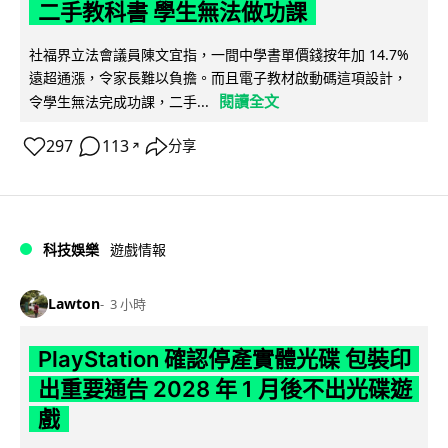
二手教科書 學生無法做功課
社福界立法會議員陳文宜指，一間中學書單價錢按年加 14.7%
遠超通漲，令家長難以負擔。而且電子教材啟動碼這項設計，
閱讀全文
令學生無法完成功課，二手...
297
113
分享
↗
科技娛樂
遊戲情報
Lawton
3 小時
PlayStation 確認停產實體光碟 包裝印
出重要通告 2028 年 1 月後不出光碟遊
戲