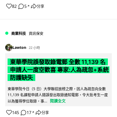
82
5
分享
↗
商業科技
資訊保安
Lawton
22 小時
東華學院誤發取錄電郵 全數 11,139 名
申請人一度空歡喜 專家:人為疏忽+系統
防護缺失
東華學院今日（5 日）大學聯招放榜之際，因人為疏忽向全數
11,139 名課程申請人錯誤發出取錄通知電郵，令大批考生一度
閱讀全文
以為獲得學位取錄，事...
145
17
分享
↗