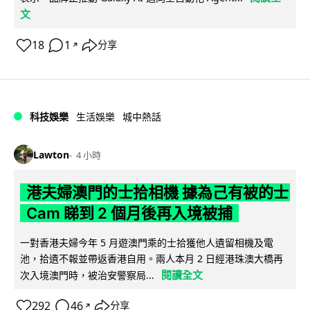
文
18
1
分享
↗
科技娛樂
生活娛樂
城中熱話
Lawton
4 小時
港夫婦澳門的士拾相機 據為己有被的士
Cam 睇到 2 個月後再入境被捕
一對香港夫婦今年 5 月遊澳門乘的士拾獲他人遺留相機及電
池，拾遺不報並帶返香港自用。兩人本月 2 日經港珠澳大橋再
閱讀全文
次入境澳門時，被治安警察局...
292
46
分享
↗