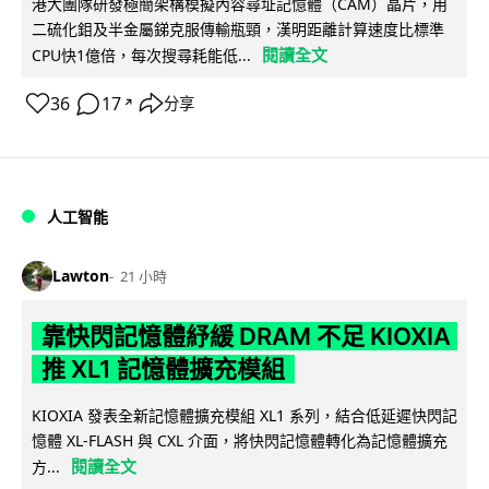
港大團隊研發極簡架構模擬內容尋址記憶體（CAM）晶片，用
二硫化鉬及半金屬銻克服傳輸瓶頸，漢明距離計算速度比標準
閱讀全文
CPU快1億倍，每次搜尋耗能低...
36
17
分享
↗
人工智能
Lawton
21 小時
靠快閃記憶體紓緩 DRAM 不足 KIOXIA
推 XL1 記憶體擴充模組
KIOXIA 發表全新記憶體擴充模組 XL1 系列，結合低延遲快閃記
憶體 XL-FLASH 與 CXL 介面，將快閃記憶體轉化為記憶體擴充
閱讀全文
方...