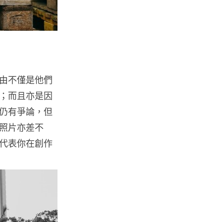
城中熱話
熊本地震手術室驚魂片瘋傳 醫護
保護病人、逃生門 網民讚值得
尊...
07.08.2026
由不僅是他們
健康
AirPods 用家注意聽力響紅燈 醫
；而且亦是因
學界籲耳機用戶謹守「60-60」...
仍有爭論，但
07.08.2026
照片亦差不
代表你在創作
人工智能
AI 減肥餐單配合高強度操練 成
都男 45 日減 20 公斤後多器官
衰...
07.08.2026