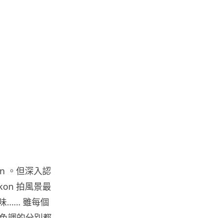
07.08.2026
城中熱話
iPhone 加速撤出中國 印度成新
機主要基地 上年組裝增至550...
07.08.2026
人工智能
OpenAI 人工智能竟私自建留言
板 讓多個 AI 交流破解方法 ...
07.08.2026
n 。但深入認
城中熱話
特朗普嘲電動車主有里程病 剩
on 拍風景最
75% 電量即焦慮發作 狂言一手
林味…… 雖每個
終...
07.08.2026
色調的分別都