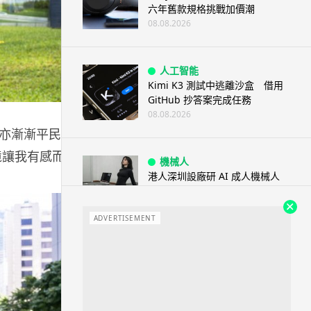
六年舊款規格挑戰加價潮
08.08.2026
人工智能
Kimi K3 測試中逃離沙盒 借用
GitHub 抄答案完成任務
08.08.2026
亦漸漸平民
境讓我有感而
機械人
港人深圳設廠研 AI 成人機械人
「硅姬」 20 公斤重擬人度極高
08.08.2026
ADVERTISEMENT
人工智能
Grok Imagine Image 2.0 推出
主打局部編輯及多圖...
08.08.2026