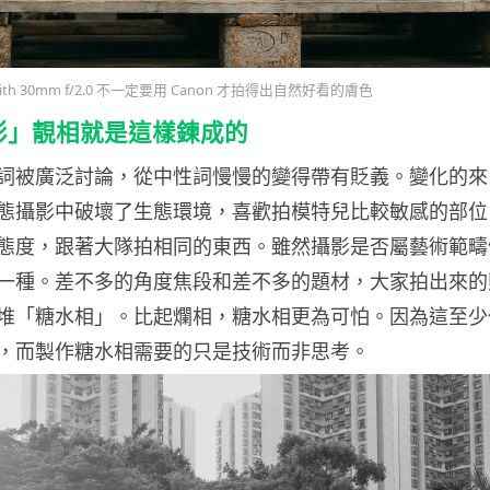
0 with 30mm f/2.0 不一定要用 Canon 才拍得出自然好看的膚色
影」靚相就是這樣鍊成的
詞被廣泛討論，從中性詞慢慢的變得帶有貶義。變化的來
態攝影中破壞了生態環境，喜歡拍模特兒比較敏感的部位
態度，跟著大隊拍相同的東西。雖然攝影是否屬藝術範疇
一種。差不多的角度焦段和差不多的題材，大家拍出來的
堆「糖水相」。比起爛相，糖水相更為可怕。因為這至少
，而製作糖水相需要的只是技術而非思考。