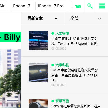
Air
iPhone 17
iPhone 17 Pro
AirPods Pro 3
Ap
最新文章
全部
人工智能
illy
中國官媒批評 AI 術語濫用英文
稱「Token」與「Agent」動搖...
08.08.2026
汽車科技
BMW 車廂熒幕強推蜘蛛俠電影
廣告 車主怒轟堪比 iTunes 送
U...
08.08.2026
音樂耳機
Sony 傳推平價復刻版耳筒 沿用