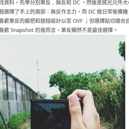
找資料，先學分別單反﹑無反和 DC ，然後是感光元件
我選擇了手上的兩部：無反作主力，而 DC 做日常後備
喜歡單反的握把和按鈕設計以至 OVF ；但選擇貼切適合
歡 Snapshot 的我而言，單反顯然不是最佳選擇。