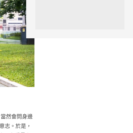
人工智能
低價不再！DeepSeek 大幅加價
在即 低價搶客反釀運算資源告急
08.08.2026
iOS App
首爾大生 2 星期開發防曬地圖 一
日暴增 2 萬人下載衝榜首
08.08.2026
科技新聞
冷氣 24 小時長開電費更平？內
地網民實測結果兩極 專家拆解慳
電邏輯
機前，當然會問身邊
08.08.2026
意志。於是，