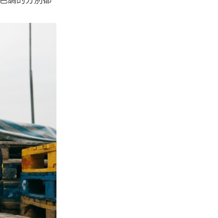
人工智能
微軟刪走 32GB RAM 遊戲建議
分析: 為 8GB Surf...
07.08.2026
影視娛樂
訂購 43 億日元精品後棄單 大阪
女 2 年後終被捕 涉海賊王...
07.08.2026
資訊保安
智博通路由器爆後門 官方緊急下
架止血 稱漏洞是功能在維修時使
用
07.08.2026