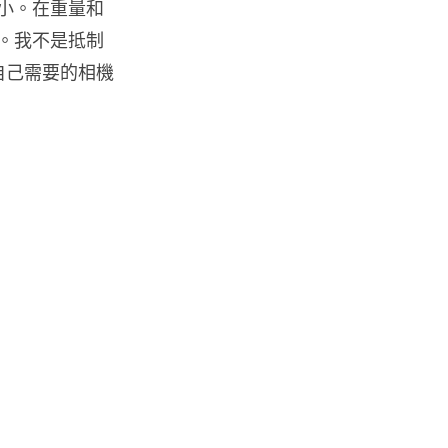
大小。在重量和
流動電腦
2026 買電腦新趨勢公開！ 如何
機。我不是抵制
享最多優惠 從極致便攜到電...
自己需要的相機
07.08.2026
人工智能
ChatGPT 免費呼叫 Adobe 一句
話跨軟體修圖兼整 PDF ...
07.08.2026
人工智能
日本偶像零編程知識 靠 AI 搞了
一整個直播系統 在日本技術...
07.08.2026
3D 打印
中三巴士鐵路迷 自製紙皮遙控巴
士 門,水撥識郁 + 實時GPS報站