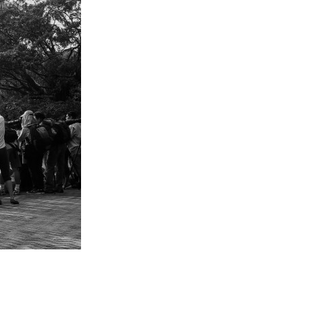
影音產品
DJI Mic Mini 2s 實測 四發一收
同步獨立錄音 32-bi...
06.08.2026
城中熱話
澤連斯基怒斥俄軍「人肉狩獵」
無人機追殺烏克蘭小販近 40 秒
仍被炸傷
06.08.2026
人工智能
中國湖北男自學 AI 「煉金術」
屋內煉金冒濃煙驚動全區
06.08.2026
流動音樂
【評測】Sony IER-M500 入耳式