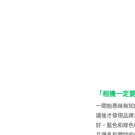
「相機一定要揀 
一開始愚昧無知的
識後才發現品牌之
好，藍色和綠色較好
品牌各有獨特的