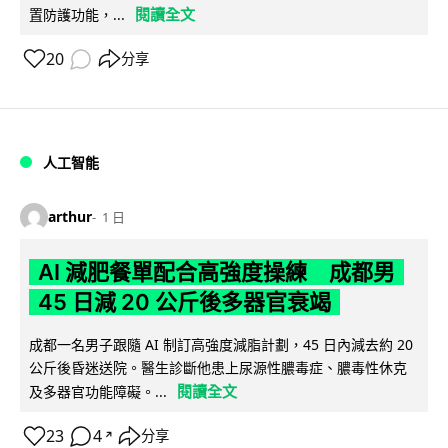
閱讀全文
置防護功能，...
20
分享
人工智能
arthur
1 日
AI 減肥餐單配合高強度操練 成都男
45 日減 20 公斤後多器官衰竭
成都一名男子跟隨 AI 制訂高強度減脂計劃，45 日內減去約 20
公斤後昏迷送院。醫生診斷他患上尿源性膿毒症、膿毒性休克
閱讀全文
及多器官功能障礙。...
23
4
分享
↗