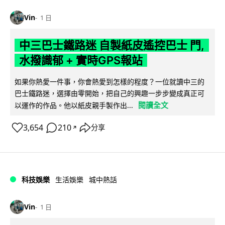
Vin
1 日
中三巴士鐵路迷 自製紙皮遙控巴士 門,
水撥識郁 + 實時GPS報站
如果你熱愛一件事，你會熱愛到怎樣的程度？一位就讀中三的
巴士鐵路迷，選擇由零開始，把自己的興趣一步步變成真正可
閱讀全文
以運作的作品。他以紙皮親手製作出...
3,654
210
分享
↗
科技娛樂
生活娛樂
城中熱話
Vin
1 日