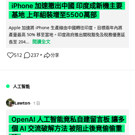
iPhone 加速撤出中國 印度成新機主要
基地 上年組裝增至5500萬部
Apple 加速將 iPhone 生產線由中國轉往印度，目標兩年內將
產量最高 50% 移至當地。印度政府推出關稅豁免及稅務優惠延
閱讀全文
長至 204...
512
237
分享
↗
人工智能
Lawton
1 日
OpenAI 人工智能竟私自建留言板 讓多
個 AI 交流破解方法 被阻止後竟偷偷重