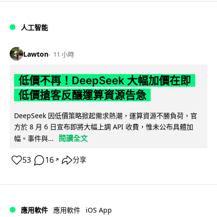
人工智能
Lawton
11 小時
低價不再！DeepSeek 大幅加價在即
低價搶客反釀運算資源告急
DeepSeek 因低價策略掀起需求熱潮，運算資源不勝負荷，官
方於 8 月 6 日宣布即將大幅上調 API 收費，惟未公布具體加
閱讀全文
幅。事件與...
53
16
分享
↗
iOS App
應用軟件
應用軟件