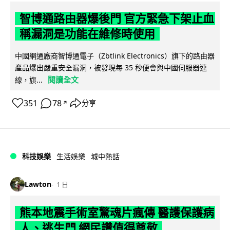
智博通路由器爆後門 官方緊急下架止血
稱漏洞是功能在維修時使用
中國網通廠商智博通電子（Zbtlink Electronics）旗下的路由器
產品爆出嚴重安全漏洞，被發現每 35 秒便會與中國伺服器連
閱讀全文
線，旗...
351
78
分享
↗
科技娛樂
生活娛樂
城中熱話
Lawton
1 日
熊本地震手術室驚魂片瘋傳 醫護保護病
人、逃生門 網民讚值得尊敬