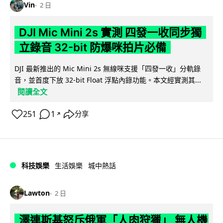
Vin
2 日
DJI Mic Mini 2s 實測 四發一收同步獨
立錄音 32-bit 防爆咪拍片必備
DJI 最新推出的 Mic Mini 2s 無線咪支援「四發一收」分軌錄
音，並首度下放 32-bit Float 浮點內錄功能。本文經實測其...
閱讀全文
251
1
分享
↗
科技娛樂
生活娛樂
城中熱話
Lawton
2 日
澤連斯基怒斥俄軍「人肉狩獵」 無人機