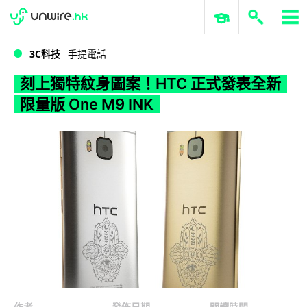
WWDC 2026
GenAI 與雲端科技專區
ERP 與商業 AI
刻上獨特紋身圖案！HTC 正式發表全新限量版 One M9 INK
3C科技
手提電話
刻上獨特紋身圖案！HTC 正式發表全新
限量版 One M9 INK
作者
發佈日期
閱讀時間