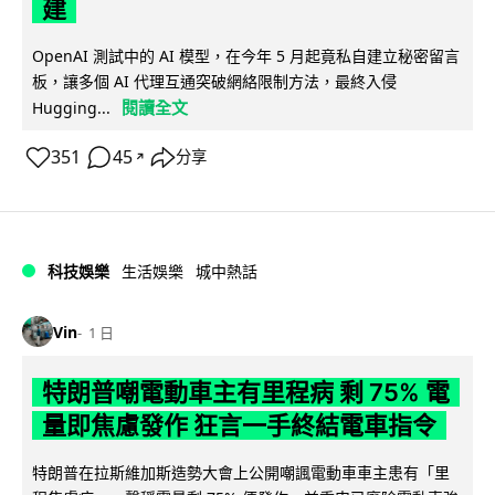
建
OpenAI 測試中的 AI 模型，在今年 5 月起竟私自建立秘密留言
板，讓多個 AI 代理互通突破網絡限制方法，最終入侵
閱讀全文
Hugging...
351
45
分享
↗
科技娛樂
生活娛樂
城中熱話
Vin
1 日
特朗普嘲電動車主有里程病 剩 75% 電
量即焦慮發作 狂言一手終結電車指令
特朗普在拉斯維加斯造勢大會上公開嘲諷電動車車主患有「里