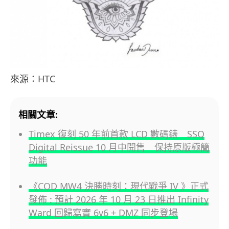
來源：HTC
相關文章:
Timex 復刻 50 年前首款 LCD 數碼錶 SSQ
Digital Reissue 10 月中開售 保持原版極簡
功能
《COD MW4 決勝時刻：現代戰爭 IV 》正式
發佈 : 預計 2026 年 10 月 23 日推出 Infinity
Ward 回歸寫實 6v6 + DMZ 同步登場