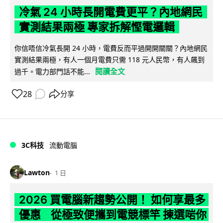
冷氣 24 小時長開電費更平？內地網民
實測結果兩極 專家拆解慳電邏輯
你信唔信冷氣長開 24 小時，電費反而平過開開關關？內地網民
實測結果兩極，有人一個月電費只需 118 元人民幣，有人飆到
閱讀全文
過千。電力部門話不能...
28
分享
3C科技
流動電腦
Lawton
1 日
2026 買電腦新趨勢公開！ 如何享最多
優惠 從極致便攜到電競標竿 揀選啱你