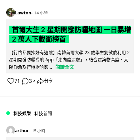
Lawton
14 小時
首爾大生 2 星期開發防曬地圖 一日暴增
2 萬人下載衝榜首
【行路都要揀好有遮陰】南韓首爾大學 23 歲學生劉敏俊利用 2
星期開發防曬導航 App「走向陰涼處」，結合建築物高度、太
閱讀全文
陽仰角及行道樹陰影...
71
3
分享
↗
科技娛樂
科技新聞
arthur
15 小時