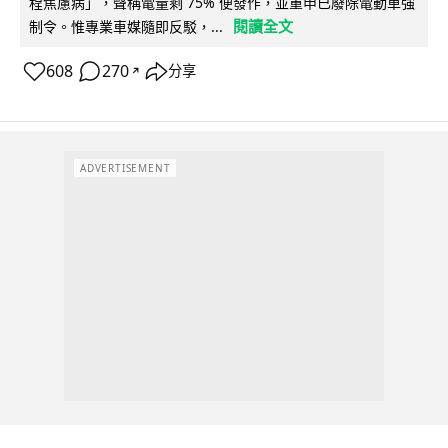
程焦慮病」，聲稱電量剩 75% 便發作，並重申已廢除電動車強
閱讀全文
制令。惟專業車媒隨即反駁，...
608
270
分享
↗
ADVERTISEMENT