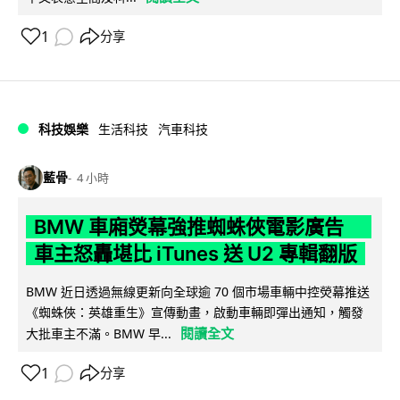
1
分享
科技娛樂
生活科技
汽車科技
藍骨
4 小時
BMW 車廂熒幕強推蜘蛛俠電影廣告
車主怒轟堪比 iTunes 送 U2 專輯翻版
BMW 近日透過無線更新向全球逾 70 個市場車輛中控熒幕推送
《蜘蛛俠：英雄重生》宣傳動畫，啟動車輛即彈出通知，觸發
閱讀全文
大批車主不滿。BMW 早...
1
分享