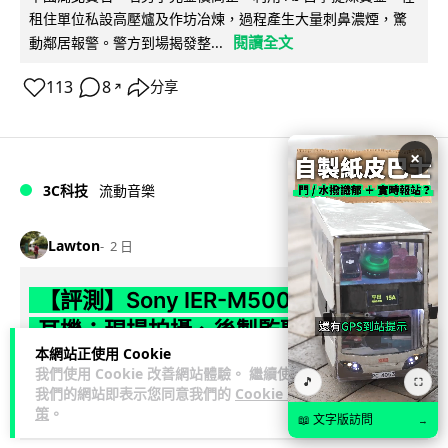
租住單位私設高壓爐及作坊冶煉，過程產生大量刺鼻濃煙，驚
閱讀全文
動鄰居報警。警方到場揭發整...
113
8
分享
↗
×
3C科技
流動音樂
89
Lawton
2 日
【評測】Sony IER-M500 入耳式監聽
耳機：現場拍攝、後製監聽與人聲利器
本網站正使用 Cookie
談到專業混音專用的聲音監聽耳機，Sony 經典 MDR-7506 到
我們使用 Cookie 改善網站體驗。 繼續使用
🎵
⛶
我們的網站即表示您同意我們的
Cookie 政
MDR-M1 專業錄音室耳機都為人熟悉。而現在舞台製作者與創
策
。
閱讀全文
意影像製作...
📖 文字版訪問
→