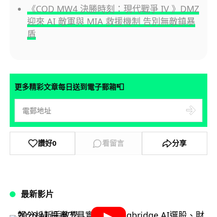
《COD MW4 決勝時刻：現代戰爭 IV 》DMZ
迎來 AI 敵軍與 MIA 救援機制 告別無敵鎮暴
盾
📮
更多精彩文章每日送到電子郵箱
讚好
0
看留言
分享
最新影片