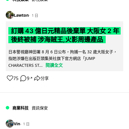
Lawton
1 日
訂購 43 億日元精品後棄單 大阪女 2 年
後終被捕 涉海賊王,火影周邊產品
日本警視廳神田署 8 月 6 日公布，拘捕一名 32 歲大阪女子，
指她涉嫌在出版巨頭集英社旗下官方網店「JUMP
閱讀全文
CHARACTERS ST...
75
9
分享
↗
商業科技
資訊保安
Vin
1 日