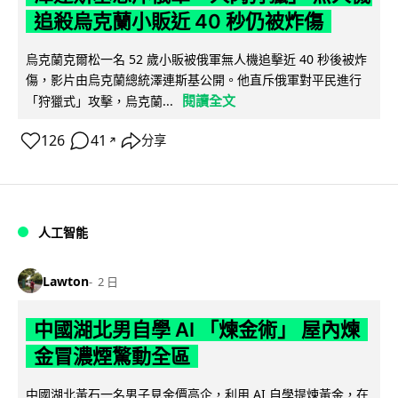
追殺烏克蘭小販近 40 秒仍被炸傷
烏克蘭克爾松一名 52 歲小販被俄軍無人機追擊近 40 秒後被炸
傷，影片由烏克蘭總統澤連斯基公開。他直斥俄軍對平民進行
閱讀全文
「狩獵式」攻擊，烏克蘭...
126
41
分享
↗
人工智能
Lawton
2 日
中國湖北男自學 AI 「煉金術」 屋內煉
金冒濃煙驚動全區
中國湖北黃石一名男子見金價高企，利用 AI 自學提煉黃金，在