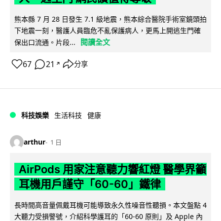
熊本縣 7 月 28 日發生 7.1 級地震，熊本綜合醫院手術室鏡頭拍
下地震一刻，醫護人員臨危不亂保護病人，更馬上開逃生門確
閱讀全文
保出口流通。片段...
67
21
分享
↗
科技娛樂
生活科技
健康
arthur
1 日
AirPods 用家注意聽力響紅燈 醫學界籲
耳機用戶謹守「60-60」鐵律
長時間高音量佩戴耳機可能導致永久性噪音性聽損。本文盤點 4
大聽力受損警號，介紹科學護耳的「60-60 原則」及 Apple 內