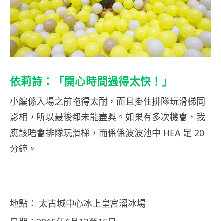
依莉詩：「開心時間過得太快！」
小編係入場之前拖得太耐，而且掛住排隊玩滑梯同
影相，所以最後都未能盡興。如果有多次機會，我
應該唔會排隊玩滑梯，而係係波波池中 HEA 足 20
分鐘。
地點： 太古城中心冰上皇宮溜冰場