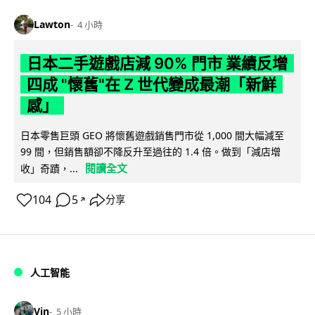
Lawton
4 小時
日本二手遊戲店減 90% 門市 業績反增
四成 "懷舊"在 Z 世代變成最潮「新鮮
感」
日本零售巨頭 GEO 將懷舊遊戲銷售門市從 1,000 間大幅減至
99 間，但銷售額卻不降反升至過往的 1.4 倍。做到「減店增
閱讀全文
收」奇蹟，...
104
5
分享
↗
人工智能
Vin
5 小時