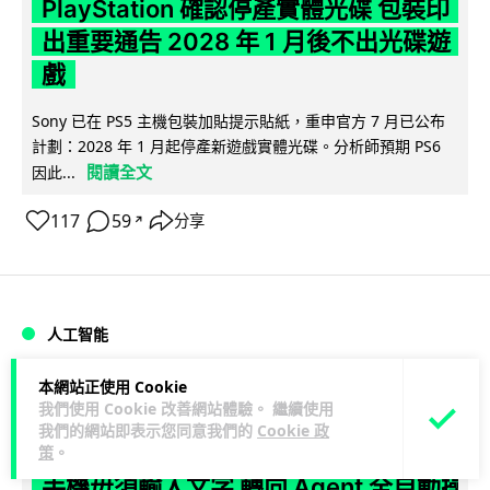
PlayStation 確認停產實體光碟 包裝印
出重要通告 2028 年 1 月後不出光碟遊
戲
Sony 已在 PS5 主機包裝加貼提示貼紙，重申官方 7 月已公布
計劃：2028 年 1 月起停產新遊戲實體光碟。分析師預期 PS6
閱讀全文
因此...
117
59
分享
↗
人工智能
本網站正使用 Cookie
Vin
9 小時
我們使用 Cookie 改善網站體驗。 繼續使用
我們的網站即表示您同意我們的
Cookie 政
Samsung 展示 Galaxy AI 新方向 未來
策
。
手機毋須輸入文字 轉向 Agent 全自動操