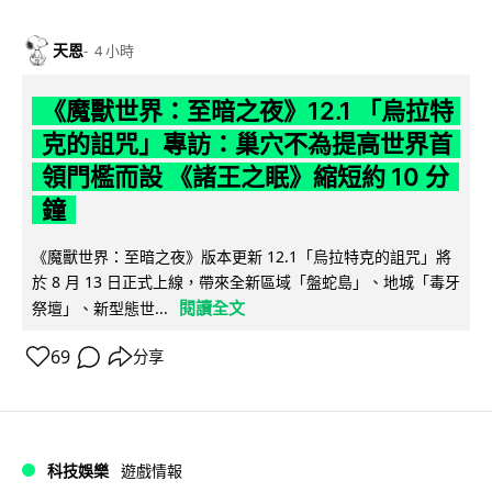
天恩
4 小時
《魔獸世界：至暗之夜》12.1 「烏拉特
克的詛咒」專訪：巢穴不為提高世界首
領門檻而設 《諸王之眠》縮短約 10 分
鐘
《魔獸世界：至暗之夜》版本更新 12.1「烏拉特克的詛咒」將
於 8 月 13 日正式上線，帶來全新區域「盤蛇島」、地城「毒牙
閱讀全文
祭壇」、新型態世...
69
分享
科技娛樂
遊戲情報