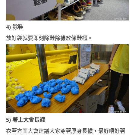
4) 除鞋
放好袋就要即刻除鞋除襪放係鞋櫃。
5) 著上大會長襪
衣著方面大會建議大家穿著厚身長襪，最好唔好著