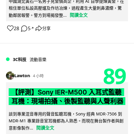
中國湖北黃石一名男子見金價高企，利用 AI 自學提煉黃金，在
租住單位私設高壓爐及作坊冶煉，過程產生大量刺鼻濃煙，驚
閱讀全文
動鄰居報警。警方到場揭發整...
28
5
分享
↗
3C科技
流動音樂
89
Lawton
4 小時
【評測】Sony IER-M500 入耳式監聽
耳機：現場拍攝、後製監聽與人聲利器
談到專業混音專用的聲音監聽耳機，Sony 經典 MDR-7506 到
MDR-M1 專業錄音室耳機都為人熟悉。而現在舞台製作者與創
閱讀全文
意影像製作...