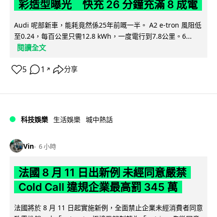
彩造型曝光 快充 26 分鐘充滿 8 成電
Audi 呢部新車，能耗竟然係25年前嘅一半。 A2 e-tron 風阻低
至0.24，每百公里只需12.8 kWh，一度電行到7.8公里。6...
閱讀全文
5
1
分享
↗
科技娛樂
生活娛樂
城中熱話
Vin
6 小時
法國 8 月 11 日出新例 未經同意嚴禁
Cold Call 違規企業最高罰 345 萬
法國將於 8 月 11 日起實施新例，全面禁止企業未經消費者同意