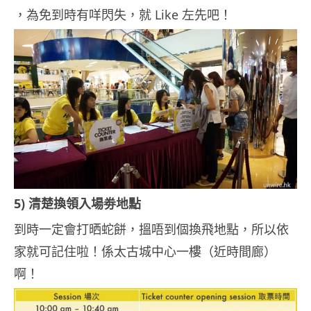
，為免到時有咩閃失，就 Like 左先吧！
5) 清楚
換領入場劵地點
到時一定會打晒蛇餅，搵唔到個換飛地點，所以依
家就可記住啦！係太古城中心一樓（近時間廊）
啊！