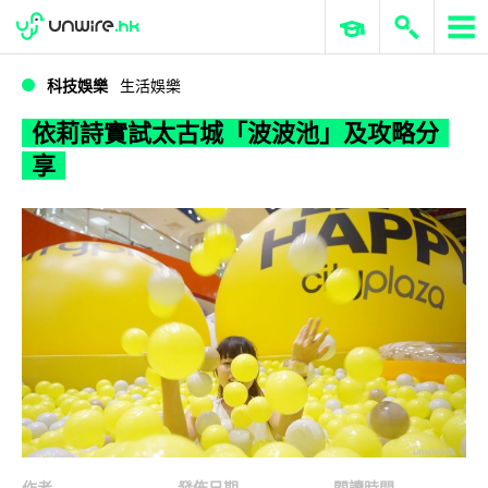
WWDC 2026
GenAI 與雲端科技專區
ERP 與商業 AI
依莉詩實試太古城「波波池」及攻略分享
科技娛樂
生活娛樂
依莉詩實試太古城「波波池」及攻略分
享
作者
發佈日期
閱讀時間