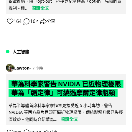
致電推銷，由「opt-out」拒接登記制轉為「opt-in」先徵同意
閱讀全文
機制。違...
164
16
分享
↗
人工智能
Lawton
7 小時
華為科學家警告 NVIDIA 已近物理極限
華為「韜定律」可繞過摩爾定律瓶頸
華為半導體首席科學家廖恒罕見接受近 5 小時專訪，警告
NVIDIA 等西方晶片巨頭正逼近物理極限，傳統製程升級已失經
閱讀全文
濟效益。他同時介紹華為...