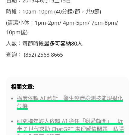
日期：2015年6月13至15日
時段：10am-10pm (40分鐘/節，共9節)
(清潔小休：1pm-2pm/ 4pm-5pm/ 7pm-8pm/
10pm後)
人數：每節時段
最多可容納80人
查詢： (852) 2568 8665
相關文章:
過度依賴 AI 診斷 醫生癌症檢測技能現退化
危機
研究指年輕人依賴 AI 擔任「戀愛顧問」 近
半 Z 世代求助 ChatGPT 處理感情問題 私隱