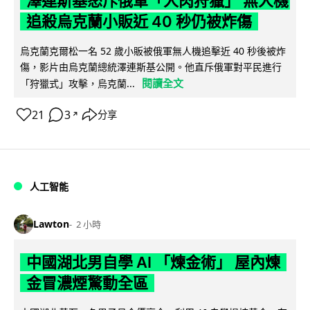
澤連斯基怒斥俄軍「人肉狩獵」 無人機
追殺烏克蘭小販近 40 秒仍被炸傷
烏克蘭克爾松一名 52 歲小販被俄軍無人機追擊近 40 秒後被炸
傷，影片由烏克蘭總統澤連斯基公開。他直斥俄軍對平民進行
閱讀全文
「狩獵式」攻擊，烏克蘭...
21
3
分享
↗
人工智能
Lawton
2 小時
中國湖北男自學 AI 「煉金術」 屋內煉
金冒濃煙驚動全區