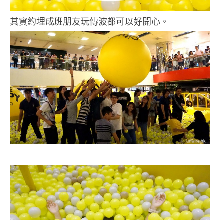
其實約埋成班朋友玩傳波都可以好開心。