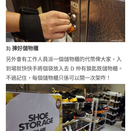
3) 揀好儲物櫃
另外會有工作人員派一個儲物櫃的代幣俾大家，入
到場就快快手將個袋放入去 D 仲有鎖匙既儲物櫃。
不過記住，每個儲物櫃只係可以開一次架咋！