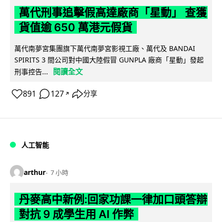
萬代刑事追擊假高達廠商「星動」 查獲
貨值逾 650 萬港元假貨
萬代南夢宮集團旗下萬代南夢宮影視工廠、萬代及 BANDAI
SPIRITS 3 間公司對中國大陸假冒 GUNPLA 廠商「星動」發起
閱讀全文
刑事控告...
891
127
分享
↗
人工智能
arthur
7 小時
丹麥高中新例:回家功課一律加口頭答辯
對抗 9 成學生用 AI 作弊