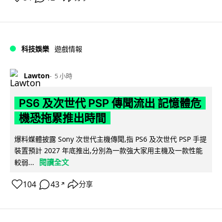
科技娛樂
遊戲情報
Lawton
5 小時
PS6 及次世代 PSP 傳聞流出 記憶體危
機恐拖累推出時間
爆料媒體披露 Sony 次世代主機傳聞,指 PS6 及次世代 PSP 手提
裝置預計 2027 年底推出,分別為一款強大家用主機及一款性能
閱讀全文
較弱...
104
43
分享
↗