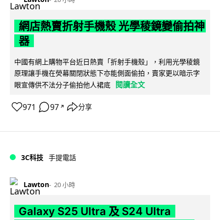
網店熱賣折射手機殼 光學稜鏡變偷拍神
器
中國有網上購物平台近日熱賣「折射手機殼」，利用光學稜鏡
原理讓手機在熒幕關閉狀態下亦能側面偷拍，賣家更以暗示字
閱讀全文
眼宣傳供不法分子偷拍他人裙底
971
97
分享
↗
3C科技
手提電話
Lawton
20 小時
Galaxy S25 Ultra 及 S24 Ultra