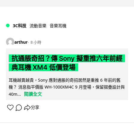
3C科技
流動音樂
音樂耳機
arthur
8 小時
抗通脹奇招？傳 Sony 擬重推六年前經
典耳機 XM4 低價登場
耳機越賣越貴，Sony 應對通脹的奇招居然是重推 6 年前的舊
機？ 消息指平價版 WH-1000XM4C 9 月登場，保留摺疊設計與
閱讀全文
40m...
分享