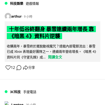
科技娛樂
遊戲情報
arthur
9 小時
十年低谷終翻身 暴雪連續兩年增長 靠
《暗黑 4》資料片逆襲
收購兩年，暴雪終於擺脫動視魔咒？總裁內部電郵流出：暴雪
已成 Xbox 表現最好團隊之一，連續兩年營收增長。《暗黑 4》
閱讀全文
資料片同《守望先鋒》成...
12
分享
3C科技
手提電話
Lawton
20 小時