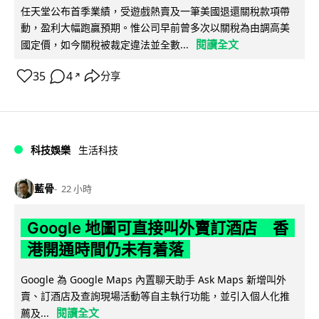
任天堂公布首季業績，受遊戲熱賣及一筆美國退還關稅款項帶
動，盈利大幅跑贏預期。惟公司早前曾多次以關稅為由調高美
閱讀全文
國定價，如今關稅被裁定違法並全數...
35
4
分享
↗
科技娛樂
生活科技
藍骨
22 小時
Google 地圖可直接叫外賣訂酒店 香
港開通時間仍未有着落
Google 為 Google Maps 內置聊天助手 Ask Maps 新增叫外
賣、訂酒店及查詢現場活動等自主執行功能，並引入個人化推
閱讀全文
薦及...