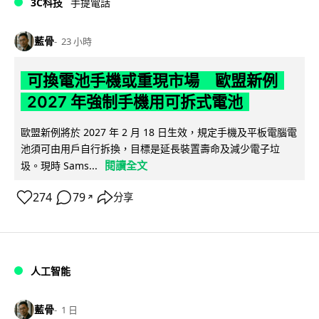
3C科技
手提電話
藍骨
23 小時
可換電池手機或重現市場 歐盟新例
2027 年強制手機用可拆式電池
歐盟新例將於 2027 年 2 月 18 日生效，規定手機及平板電腦電
池須可由用戶自行拆換，目標是延長裝置壽命及減少電子垃
閱讀全文
圾。現時 Sams...
274
79
分享
↗
人工智能
藍骨
1 日