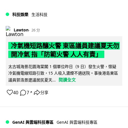
科技娛樂
生活科技
Lawton
26 分
冷氣機短路釀火警 東區議員建議夏天勿
開冷氣 指「防範火警 人人有責」
太古城海景花園海棠閣 1 個單位昨日（9 日）發生火警，懷疑
冷氣機電線短路引致，15 人吸入濃煙不適送院。事後港島東區
閱讀全文
議員郭浩景建議居民夏天...
40
7
分享
↗
GenAI 與雲端科技專區
GenAI 與雲端科技專區