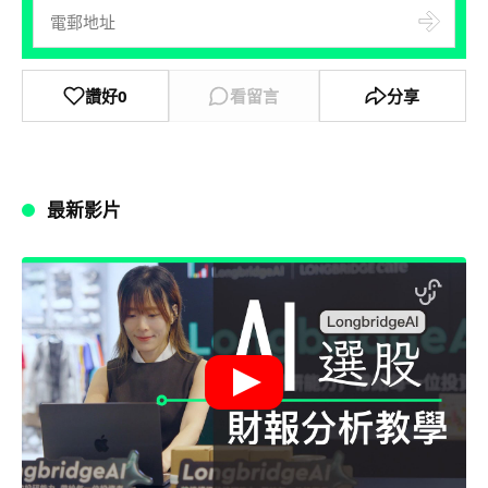
讚好
0
看留言
分享
最新影片