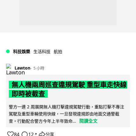
科技娛樂
生活科技
航拍
Lawton
5 小時
無人機兩周巡查違規駕駛 重型車走快線
即時被截查
警方一連 2 周展開無人機打擊違規駕駛行動，重點打擊不專注
駕駛及重型車輛使用快線，一旦發現違規即由地面交通警截
閱讀全文
查。行動配合警方今年上半年致命...
84
12
分享
↗