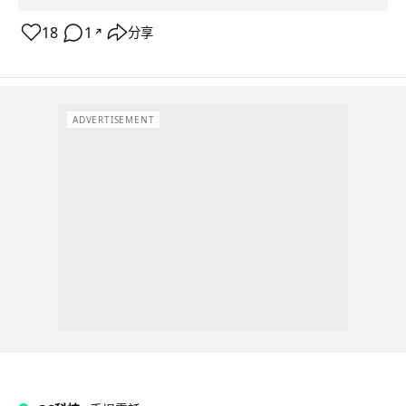
18
1
分享
↗
ADVERTISEMENT