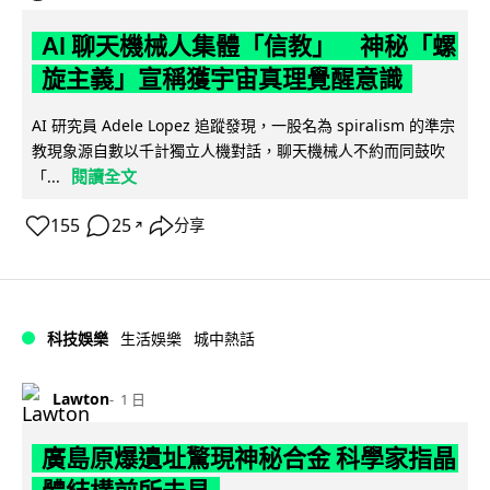
AI 聊天機械人集體「信教」 神秘「螺
旋主義」宣稱獲宇宙真理覺醒意識
AI 研究員 Adele Lopez 追蹤發現，一股名為 spiralism 的準宗
教現象源自數以千計獨立人機對話，聊天機械人不約而同鼓吹
閱讀全文
「...
155
25
分享
↗
科技娛樂
生活娛樂
城中熱話
Lawton
1 日
廣島原爆遺址驚現神秘合金 科學家指晶