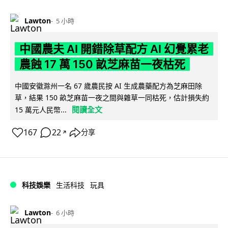
Lawton
5 小時
中國農夫 AI 開錯除草配方 AI 幻覺累老
農蝕 17 萬 150 畝芝麻苗一夜枯死
中國安徽滁州一名 67 歲農民按 AI 生成農藥配方為芝麻田除
草，結果 150 畝芝麻苗一夜之間與雜草一同枯死，估計損失約
閱讀全文
15 萬元人民幣...
167
22
分享
↗
科技娛樂
生活科技
玩具
Lawton
6 小時