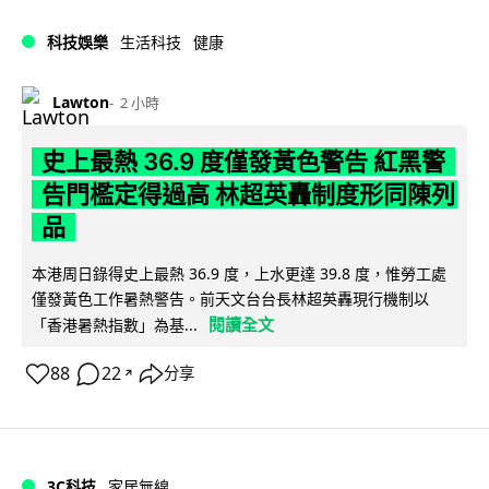
科技娛樂
生活科技
健康
Lawton
2 小時
史上最熱 36.9 度僅發黃色警告 紅黑警
告門檻定得過高 林超英轟制度形同陳列
品
本港周日錄得史上最熱 36.9 度，上水更達 39.8 度，惟勞工處
僅發黃色工作暑熱警告。前天文台台長林超英轟現行機制以
閱讀全文
「香港暑熱指數」為基...
88
22
分享
↗
3C科技
家居無線