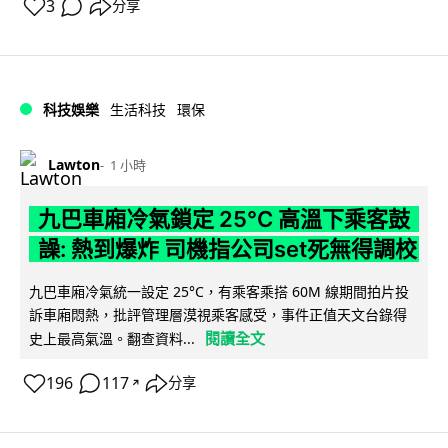
3
分享
科技娛樂
生活科技
環保
Lawton
1 小時
九巴車廂冷氣鎖定 25°C 高溫下乘客鼓
譟: 熱到爆炸 司機指公司set死無得調校
九巴車廂冷氣統一設定 25°C，有乘客乘搭 60M 線期間拍片投
訴車廂悶熱，批評管理層漠視乘客感受，事件正值天文台錄得
閱讀全文
史上最高氣溫。翻查資料...
196
117
分享
↗