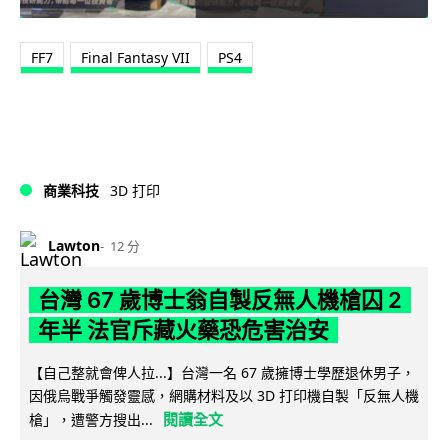
FF7
Final Fantasy VII
PS4
商業科技
3D 打印
Lawton
12 分
台灣 67 歲博士翁自製反無人機槍囚 2
年半 法官斥藏火藥恐危害治安
【自己整就會俾人拉...】台灣一名 67 歲擁博士學歷退休男子，
因俄烏戰爭觸發靈感，網購材料及以 3D 打印機自製「反無人機
閱讀全文
槍」，遭警方搜出...