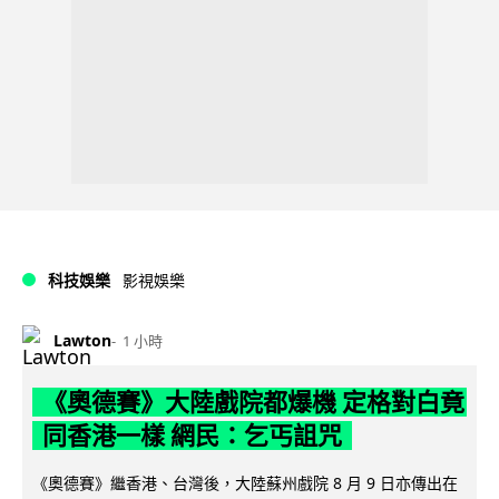
科技娛樂
影視娛樂
Lawton
1 小時
《奧德賽》大陸戲院都爆機 定格對白竟
同香港一樣 網民：乞丐詛咒
《奧德賽》繼香港、台灣後，大陸蘇州戲院 8 月 9 日亦傳出在