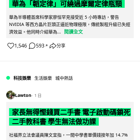
華為「韜定律」可繞過摩爾定律瓶頸
華為半導體首席科學家廖恒罕見接受近 5 小時專訪，警告
NVIDIA 等西方晶片巨頭正逼近物理極限，傳統製程升級已失經
閱讀全文
濟效益。他同時介紹華為...
1,546
593
分享
↗
科技娛樂
生活娛樂
城中熱話
Lawton
1 日
家長無得慳錢買二手書 電子啟動碼鎖死
二手教科書 學生無法做功課
社福界立法會議員陳文宜指，一間中學書單價錢按年加 14.7%