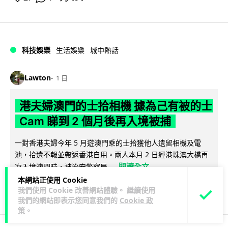
科技娛樂
生活娛樂
城中熱話
Lawton
1 日
港夫婦澳門的士拾相機 據為己有被的士
Cam 睇到 2 個月後再入境被捕
一對香港夫婦今年 5 月遊澳門乘的士拾獲他人遺留相機及電
池，拾遺不報並帶返香港自用。兩人本月 2 日經港珠澳大橋再
閱讀全文
次入境澳門時，被治安警察局...
本網站正使用 Cookie
532
75
分享
我們使用 Cookie 改善網站體驗。 繼續使用
↗
我們的網站即表示您同意我們的
Cookie 政
策
。