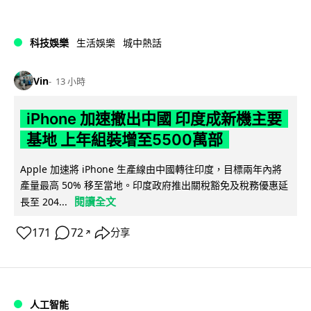
科技娛樂
生活娛樂
城中熱話
Vin
13 小時
iPhone 加速撤出中國 印度成新機主要
基地 上年組裝增至5500萬部
Apple 加速將 iPhone 生產線由中國轉往印度，目標兩年內將
產量最高 50% 移至當地。印度政府推出關稅豁免及稅務優惠延
閱讀全文
長至 204...
171
72
分享
↗
人工智能