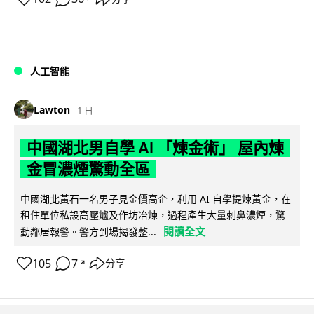
人工智能
Lawton
1 日
中國湖北男自學 AI 「煉金術」 屋內煉
金冒濃煙驚動全區
中國湖北黃石一名男子見金價高企，利用 AI 自學提煉黃金，在
租住單位私設高壓爐及作坊冶煉，過程產生大量刺鼻濃煙，驚
閱讀全文
動鄰居報警。警方到場揭發整...
105
7
分享
↗