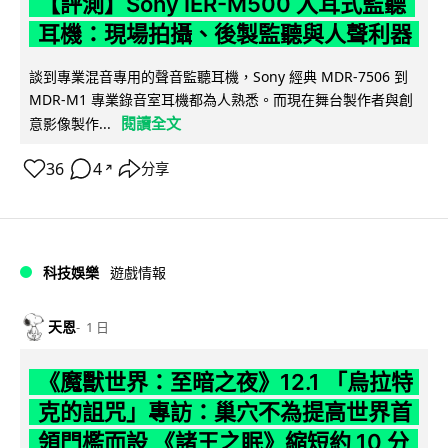
【評測】Sony IER-M500 入耳式監聽
耳機：現場拍攝、後製監聽與人聲利器
談到專業混音專用的聲音監聽耳機，Sony 經典 MDR-7506 到
MDR-M1 專業錄音室耳機都為人熟悉。而現在舞台製作者與創
閱讀全文
意影像製作...
36
4
分享
↗
科技娛樂
遊戲情報
天恩
1 日
《魔獸世界：至暗之夜》12.1 「烏拉特
克的詛咒」專訪：巢穴不為提高世界首
領門檻而設 《諸王之眠》縮短約 10 分