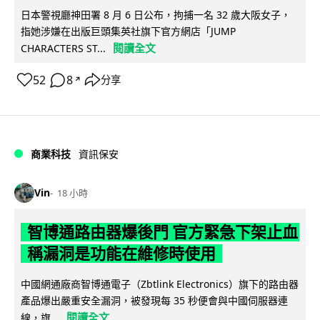
日本警視廳神田署 8 月 6 日公布，拘捕一名 32 歲大阪女子，
指她涉嫌在出版巨頭集英社旗下官方網店「JUMP
閱讀全文
CHARACTERS ST...
52
8
分享
↗
商業科技
資訊保安
Vin
18 小時
智博通路由器爆後門 官方緊急下架止血
稱漏洞是功能在維修時使用
中國網通廠商智博通電子（Zbtlink Electronics）旗下的路由器
產品爆出嚴重安全漏洞，被發現每 35 秒便會與中國伺服器連
閱讀全文
線，旗...