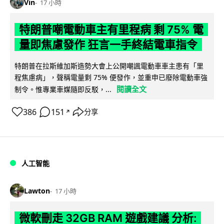
Vin
17 小時
特朗普嘲電動車主有里程病 剩 75% 電
量即焦慮發作 狂言一手終結電車指令
特朗普在拉斯維加斯造勢大會上公開嘲諷電動車車主患有「里
程焦慮病」，聲稱電量剩 75% 便發作，並重申已廢除電動車強
閱讀全文
制令。惟專業車媒隨即反駁，...
386
151
分享
↗
人工智能
Lawton
17 小時
微軟刪走 32GB RAM 遊戲建議 分析: