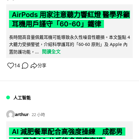
AirPods 用家注意聽力響紅燈 醫學界籲
耳機用戶謹守「60-60」鐵律
長時間高音量佩戴耳機可能導致永久性噪音性聽損。本文盤點 4
大聽力受損警號，介紹科學護耳的「60-60 原則」及 Apple 內
閱讀全文
置防護功能，...
14
分享
人工智能
arthur
22 小時
AI 減肥餐單配合高強度操練 成都男