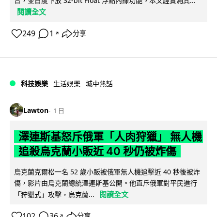
音，並首度下放 32-bit Float 浮點內錄功能。本文經實測其...
閱讀全文
249
1
分享
↗
科技娛樂
生活娛樂
城中熱話
Lawton
1 日
澤連斯基怒斥俄軍「人肉狩獵」 無人機
追殺烏克蘭小販近 40 秒仍被炸傷
烏克蘭克爾松一名 52 歲小販被俄軍無人機追擊近 40 秒後被炸
傷，影片由烏克蘭總統澤連斯基公開。他直斥俄軍對平民進行
閱讀全文
「狩獵式」攻擊，烏克蘭...
102
36
分享
↗