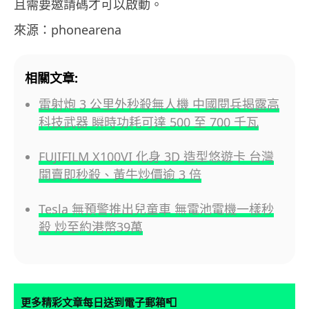
且需要邀請碼才可以啟動。
來源：phonearena
相關文章:
雷射炮 3 公里外秒殺無人機 中國閱兵揭露高
科技武器 瞬時功耗可達 500 至 700 千瓦
FUJIFILM X100VI 化身 3D 造型悠遊卡 台灣
開賣即秒殺、黃牛炒價逾 3 倍
Tesla 無預警推出兒童車 無電池電機一樣秒
殺 炒至約港幣39萬
📮
更多精彩文章每日送到電子郵箱