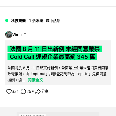
科技娛樂
生活娛樂
城中熱話
Vin
1 日
法國 8 月 11 日出新例 未經同意嚴禁
Cold Call 違規企業最高罰 345 萬
法國將於 8 月 11 日起實施新例，全面禁止企業未經消費者同意
致電推銷，由「opt-out」拒接登記制轉為「opt-in」先徵同意
閱讀全文
機制。違...
331
26
分享
↗