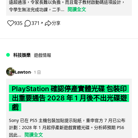
遠超通漲，令家長難以負擔。而且電子教材啟動碼這項設計，
閱讀全文
令學生無法完成功課，二手...
935
371
分享
↗
科技娛樂
遊戲情報
Lawton
1 日
PlayStation 確認停產實體光碟 包裝印
出重要通告 2028 年 1 月後不出光碟遊
戲
Sony 已在 PS5 主機包裝加貼提示貼紙，重申官方 7 月已公布
計劃：2028 年 1 月起停產新遊戲實體光碟。分析師預期 PS6
閱讀全文
因此...