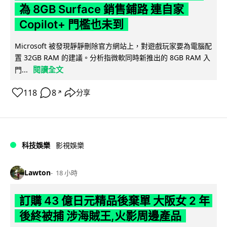
為 8GB Surface 銷售鋪路 連自家
Copilot+ 門檻也未到
Microsoft 被發現靜靜刪除官方網站上，對遊戲玩家要為電腦配
置 32GB RAM 的建議。分析指微軟同時新推出的 8GB RAM 入
閱讀全文
門...
118
8
分享
↗
科技娛樂
影視娛樂
Lawton
18 小時
訂購 43 億日元精品後棄單 大阪女 2 年
後終被捕 涉海賊王,火影周邊產品