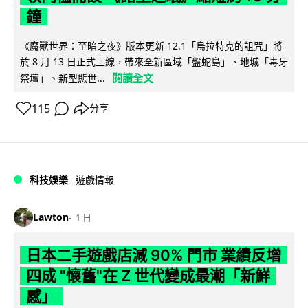
鐘
《魔獸世界：至暗之夜》版本更新 12.1「烏拉特克的詛咒」將
於 8 月 13 日正式上線，帶來全新區域「盤蛇島」、地城「毒牙
閱讀全文
祭壇」、新型態世...
115
分享
科技娛樂
遊戲情報
Lawton
1 日
日本二手遊戲店減 90% 門市 業績反增
四成 "懷舊"在 Z 世代變成最潮「新鮮
感」