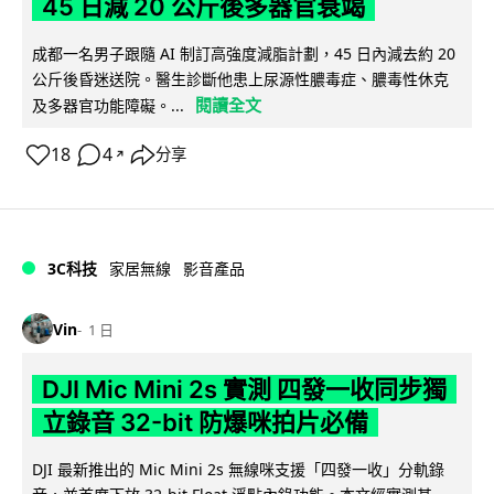
45 日減 20 公斤後多器官衰竭
成都一名男子跟隨 AI 制訂高強度減脂計劃，45 日內減去約 20
公斤後昏迷送院。醫生診斷他患上尿源性膿毒症、膿毒性休克
閱讀全文
及多器官功能障礙。...
18
4
分享
↗
3C科技
家居無線
影音產品
Vin
1 日
DJI Mic Mini 2s 實測 四發一收同步獨
立錄音 32-bit 防爆咪拍片必備
DJI 最新推出的 Mic Mini 2s 無線咪支援「四發一收」分軌錄