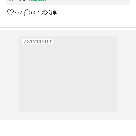
237
60
分享
↗
ADVERTISEMENT