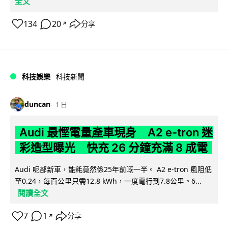
全文
134
20
分享
↗
科技娛樂
科技新聞
duncan
1 日
Audi 最慳電量產車現身 A2 e-tron 迷
彩造型曝光 快充 26 分鐘充滿 8 成電
Audi 呢部新車，能耗竟然係25年前嘅一半。 A2 e-tron 風阻低
至0.24，每百公里只需12.8 kWh，一度電行到7.8公里。6...
閱讀全文
7
1
分享
↗