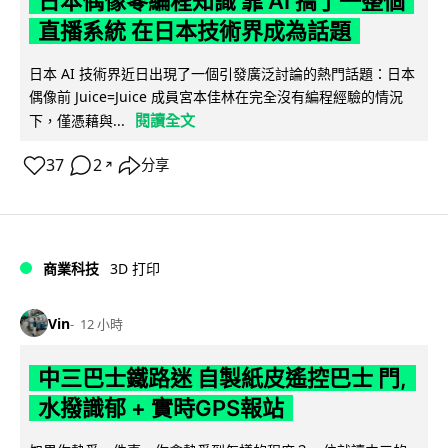
日本偶像零編程知識 靠 AI 搞了一整個
直播系統 在日本技術界成為話題
日本 AI 技術界近日出現了一個引發廣泛討論的熱門話題：日本
偶像前 Juice=Juice 成員宮本佳林在完全沒有編程經驗的情況
閱讀全文
下，僅憑藉與...
37
2
分享
↗
商業科技
3D 打印
Vin
12 小時
中三巴士鐵路迷 自製紙皮遙控巴士 門,
水撥識郁 + 實時GPS報站