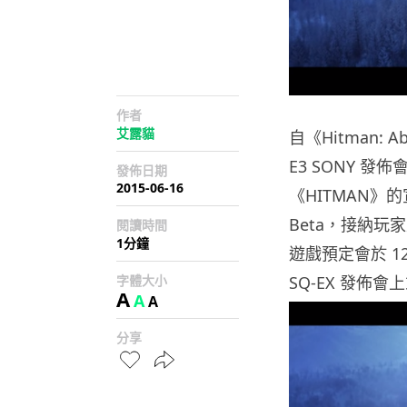
作者
艾露貓
自《Hitman: 
E3 SONY 
發佈日期
2015-06-16
《HITMAN》
Beta，接納
閱讀時間
1分鐘
遊戲預定會於 12
字體大小
SQ-EX 發佈
A
A
A
分享