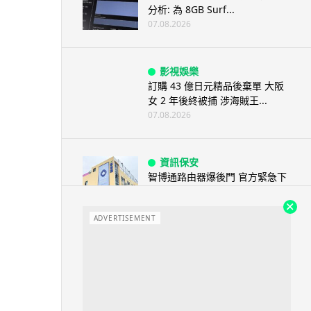
分析: 為 8GB Surf...
07.08.2026
影視娛樂
訂購 43 億日元精品後棄單 大阪
女 2 年後終被捕 涉海賊王...
07.08.2026
資訊保安
智博通路由器爆後門 官方緊急下
架止血 稱漏洞是功能在維修時使
用
ADVERTISEMENT
07.08.2026
城中熱話
熊本地震手術室驚魂片瘋傳 醫護
保護病人、逃生門 網民讚值得
尊...