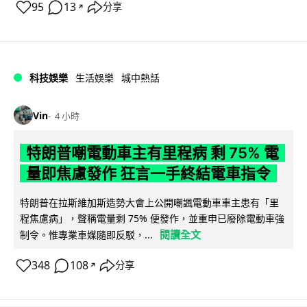
95
13
分享
↗
科技娛樂
生活娛樂
城中熱話
Vin
4 小時
特朗普嘲電動車主有里程病 剩 75% 電
量即焦慮發作 狂言一手終結電車指令
特朗普在拉斯維加斯造勢大會上公開嘲諷電動車車主患有「里
程焦慮病」，聲稱電量剩 75% 便發作，並重申已廢除電動車強
閱讀全文
制令。惟專業車媒隨即反駁，...
348
108
分享
↗