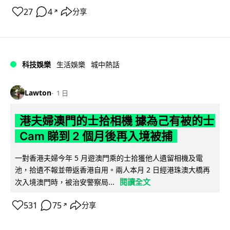
27
4
分享
↗
科技娛樂
生活娛樂
城中熱話
Lawton
1 日
港夫婦澳門的士拾相機 據為己有被的士
Cam 睇到 2 個月後再入境被捕
一對香港夫婦今年 5 月遊澳門乘的士拾獲他人遺留相機及電
池，拾遺不報並帶返香港自用。兩人本月 2 日經港珠澳大橋再
閱讀全文
次入境澳門時，被治安警察局...
531
75
分享
↗