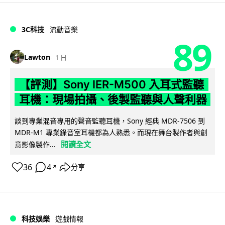
3C科技
流動音樂
89
Lawton
1 日
【評測】Sony IER-M500 入耳式監聽
耳機：現場拍攝、後製監聽與人聲利器
談到專業混音專用的聲音監聽耳機，Sony 經典 MDR-7506 到
MDR-M1 專業錄音室耳機都為人熟悉。而現在舞台製作者與創
閱讀全文
意影像製作...
36
4
分享
↗
科技娛樂
遊戲情報