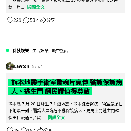
產品爆出嚴重安全漏洞，被發現每 35 秒便會與中國伺服器連
閱讀全文
線，旗...
229
58
分享
↗
科技娛樂
生活娛樂
城中熱話
Lawton
5 小時
熊本地震手術室驚魂片瘋傳 醫護保護病
人、逃生門 網民讚值得尊敬
熊本縣 7 月 28 日發生 7.1 級地震，熊本綜合醫院手術室鏡頭拍
下地震一刻，醫護人員臨危不亂保護病人，更馬上開逃生門確
閱讀全文
保出口流通。片段...
49
15
分享
↗