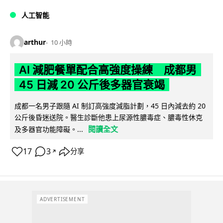
人工智能
arthur
10 小時
AI 減肥餐單配合高強度操練 成都男
45 日減 20 公斤後多器官衰竭
成都一名男子跟隨 AI 制訂高強度減脂計劃，45 日內減去約 20
公斤後昏迷送院。醫生診斷他患上尿源性膿毒症、膿毒性休克
閱讀全文
及多器官功能障礙。...
17
3
分享
↗
ADVERTISEMENT