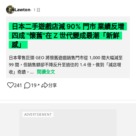
Lawton
1 日
日本二手遊戲店減 90% 門市 業績反增
四成 "懷舊"在 Z 世代變成最潮「新鮮
感」
日本零售巨頭 GEO 將懷舊遊戲銷售門市從 1,000 間大幅減至
99 間，但銷售額卻不降反升至過往的 1.4 倍。做到「減店增
閱讀全文
收」奇蹟，...
241
19
分享
↗
ADVERTISEMENT