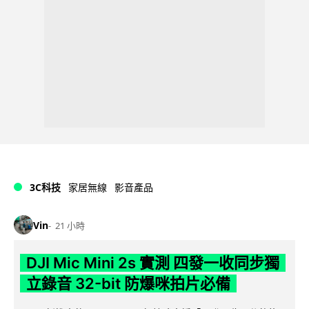
3C科技
家居無線
影音產品
Vin
21 小時
DJI Mic Mini 2s 實測 四發一收同步獨
立錄音 32-bit 防爆咪拍片必備