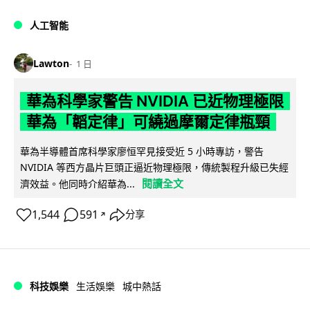
人工智能
Lawton
1 日
華為科學家警告 NVIDIA 已近物理極限
華為「韜定律」可繞過摩爾定律瓶頸
華為半導體首席科學家廖恒罕見接受近 5 小時專訪，警告
NVIDIA 等西方晶片巨頭正逼近物理極限，傳統製程升級已失經
閱讀全文
濟效益。他同時介紹華為...
1,544
591
分享
↗
科技娛樂
生活娛樂
城中熱話