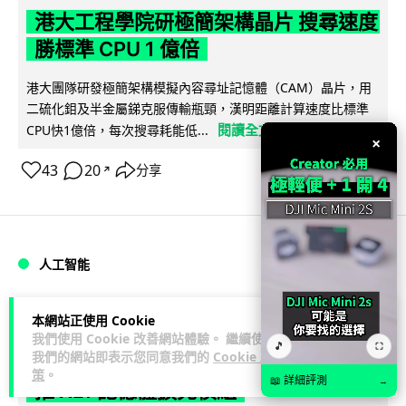
港大工程學院研極簡架構晶片 搜尋速度
勝標準 CPU 1 億倍
港大團隊研發極簡架構模擬內容尋址記憶體（CAM）晶片，用
二硫化鉬及半金屬銻克服傳輸瓶頸，漢明距離計算速度比標準
閱讀全文
CPU快1億倍，每次搜尋耗能低...
×
43
20
分享
↗
人工智能
Lawton
1 日
本網站正使用 Cookie
我們使用 Cookie 改善網站體驗。 繼續使用
🎵
⛶
我們的網站即表示您同意我們的
Cookie 政
靠快閃記憶體紓緩 DRAM 不足 KIOXIA
策
。
📖 詳細評測
→
推 XL1 記憶體擴充模組