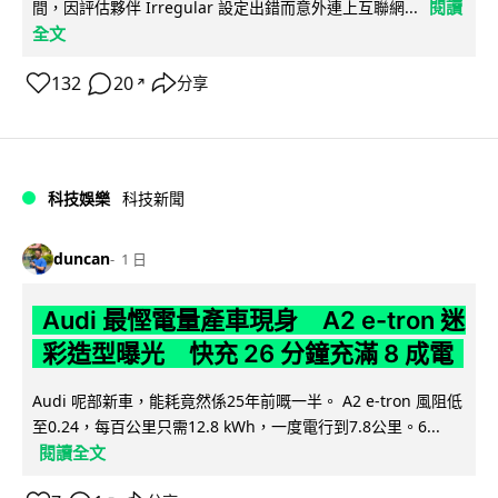
閱讀
間，因評估夥伴 Irregular 設定出錯而意外連上互聯網...
全文
132
20
分享
↗
科技娛樂
科技新聞
duncan
1 日
Audi 最慳電量產車現身 A2 e-tron 迷
彩造型曝光 快充 26 分鐘充滿 8 成電
Audi 呢部新車，能耗竟然係25年前嘅一半。 A2 e-tron 風阻低
至0.24，每百公里只需12.8 kWh，一度電行到7.8公里。6...
閱讀全文