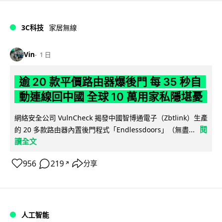
3C科技
家居無線
Vin
1 日
逾 20 款平價路由器爆後門 每 35 秒自
動連線回中國 全球 10 萬用家私隱堪憂
網絡安全公司 VulnCheck 揭發中國智博通電子（Zbtlink）生產
閱
的 20 多款路由器內置後門程式「Endlessdoors」（無盡...
讀全文
956
219
分享
↗
人工智能