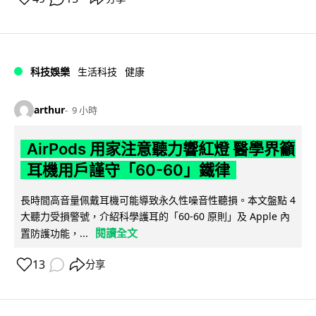
科技娛樂
生活科技
健康
arthur
9 小時
AirPods 用家注意聽力響紅燈 醫學界籲
耳機用戶謹守「60-60」鐵律
長時間高音量佩戴耳機可能導致永久性噪音性聽損。本文盤點 4
大聽力受損警號，介紹科學護耳的「60-60 原則」及 Apple 內
閱讀全文
置防護功能，...
13
分享