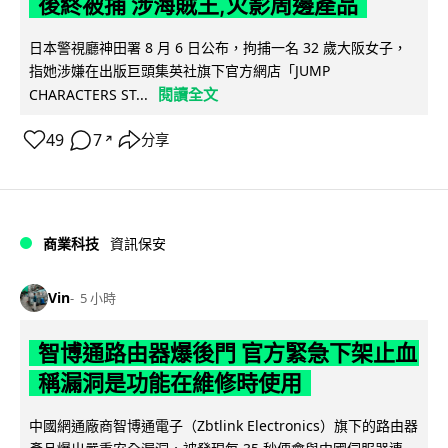
後終被捕 涉海賊王,火影周邊產品
日本警視廳神田署 8 月 6 日公布，拘捕一名 32 歲大阪女子，
指她涉嫌在出版巨頭集英社旗下官方網店「JUMP
閱讀全文
CHARACTERS ST...
49
7
分享
↗
商業科技
資訊保安
Vin
5 小時
智博通路由器爆後門 官方緊急下架止血
稱漏洞是功能在維修時使用
中國網通廠商智博通電子（Zbtlink Electronics）旗下的路由器