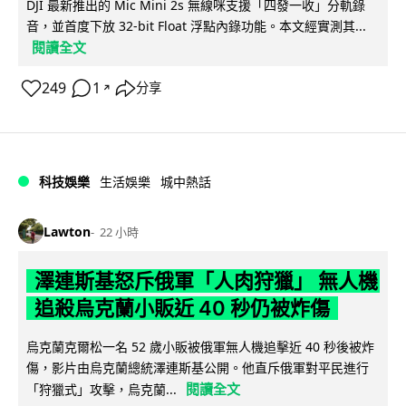
DJI 最新推出的 Mic Mini 2s 無線咪支援「四發一收」分軌錄
音，並首度下放 32-bit Float 浮點內錄功能。本文經實測其...
閱讀全文
249
1
分享
↗
科技娛樂
生活娛樂
城中熱話
Lawton
22 小時
澤連斯基怒斥俄軍「人肉狩獵」 無人機
追殺烏克蘭小販近 40 秒仍被炸傷
烏克蘭克爾松一名 52 歲小販被俄軍無人機追擊近 40 秒後被炸
傷，影片由烏克蘭總統澤連斯基公開。他直斥俄軍對平民進行
閱讀全文
「狩獵式」攻擊，烏克蘭...