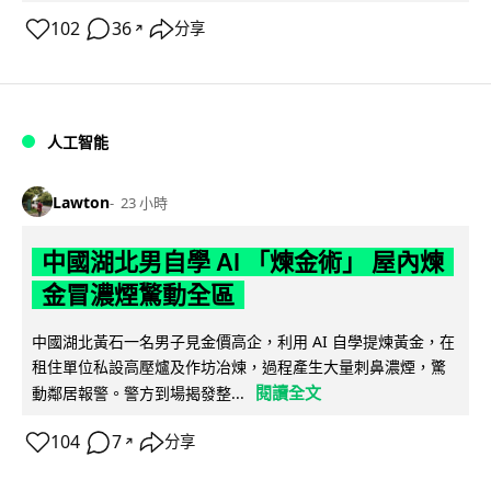
102
36
分享
↗
人工智能
Lawton
23 小時
中國湖北男自學 AI 「煉金術」 屋內煉
金冒濃煙驚動全區
中國湖北黃石一名男子見金價高企，利用 AI 自學提煉黃金，在
租住單位私設高壓爐及作坊冶煉，過程產生大量刺鼻濃煙，驚
閱讀全文
動鄰居報警。警方到場揭發整...
104
7
分享
↗