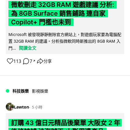
微軟刪走 32GB RAM 遊戲建議 分析:
為 8GB Surface 銷售鋪路 連自家
Copilot+ 門檻也未到
Microsoft 被發現靜靜刪除官方網站上，對遊戲玩家要為電腦配
置 32GB RAM 的建議。分析指微軟同時新推出的 8GB RAM 入
閱讀全文
門...
113
7
分享
↗
科技娛樂
影視娛樂
Lawton
5 小時
訂購 43 億日元精品後棄單 大阪女 2 年