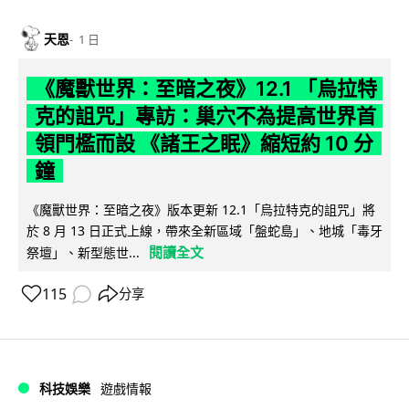
天恩
1 日
《魔獸世界：至暗之夜》12.1 「烏拉特
克的詛咒」專訪：巢穴不為提高世界首
領門檻而設 《諸王之眠》縮短約 10 分
鐘
《魔獸世界：至暗之夜》版本更新 12.1「烏拉特克的詛咒」將
於 8 月 13 日正式上線，帶來全新區域「盤蛇島」、地城「毒牙
閱讀全文
祭壇」、新型態世...
115
分享
科技娛樂
遊戲情報