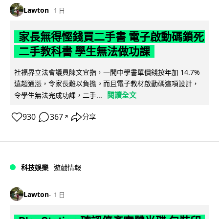
Lawton
1 日
家長無得慳錢買二手書 電子啟動碼鎖死
二手教科書 學生無法做功課
社福界立法會議員陳文宜指，一間中學書單價錢按年加 14.7%
遠超通漲，令家長難以負擔。而且電子教材啟動碼這項設計，
閱讀全文
令學生無法完成功課，二手...
930
367
分享
↗
科技娛樂
遊戲情報
Lawton
1 日