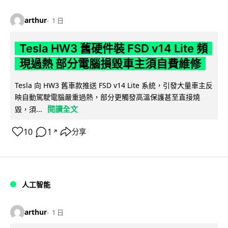
arthur
1 日
Tesla HW3 舊硬件裝 FSD v14 Lite 頻
現過熱 部分電腦損毀車主須自費維修
Tesla 向 HW3 舊車款推送 FSD v14 Lite 系統，引發大量車主反
映自動駕駛電腦嚴重過熱，部分更觸發高溫保護甚至直接燒
閱讀全文
毀，須...
10
1
分享
↗
人工智能
arthur
1 日