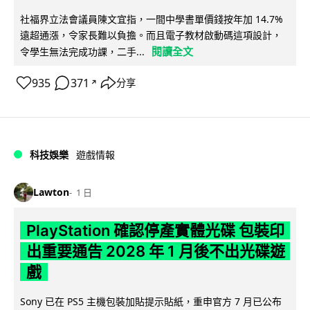
社福界立法會議員陳文宜指，一間中學書單價錢按年加 14.7%
遠超通漲，令家長難以負擔。而且電子教材啟動碼這項設計，
閱讀全文
令學生無法完成功課，二手...
935
371
分享
↗
科技娛樂
遊戲情報
Lawton
1 日
PlayStation 確認停產實體光碟 包裝印
出重要通告 2028 年 1 月後不出光碟遊
戲
Sony 已在 PS5 主機包裝加貼提示貼紙，重申官方 7 月已公布