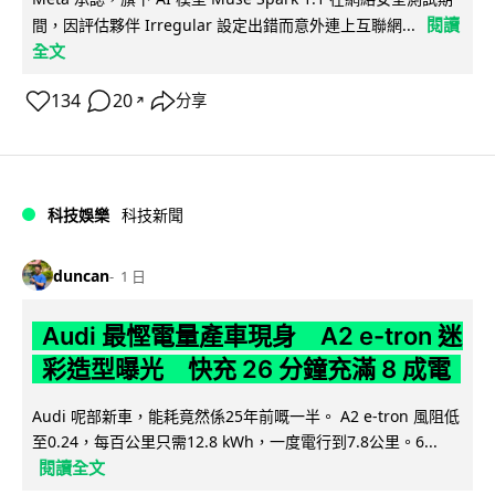
閱讀
間，因評估夥伴 Irregular 設定出錯而意外連上互聯網...
全文
134
20
分享
↗
科技娛樂
科技新聞
duncan
1 日
Audi 最慳電量產車現身 A2 e-tron 迷
彩造型曝光 快充 26 分鐘充滿 8 成電
Audi 呢部新車，能耗竟然係25年前嘅一半。 A2 e-tron 風阻低
至0.24，每百公里只需12.8 kWh，一度電行到7.8公里。6...
閱讀全文