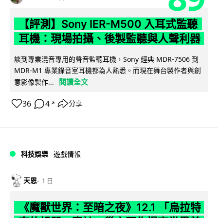
【評測】Sony IER-M500 入耳式監聽
耳機：現場拍攝、後製監聽與人聲利器
談到專業混音專用的聲音監聽耳機，Sony 經典 MDR-7506 到
MDR-M1 專業錄音室耳機都為人熟悉。而現在舞台製作者與創
閱讀全文
意影像製作...
36
4
分享
↗
科技娛樂
遊戲情報
天恩
1 日
《魔獸世界：至暗之夜》12.1 「烏拉特