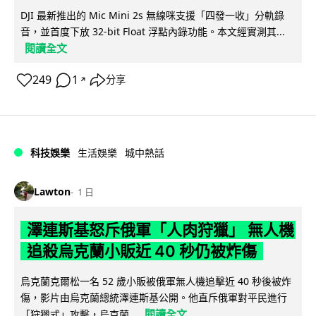
DJI 最新推出的 Mic Mini 2s 無線咪支援「四發一收」分軌錄
音，並首度下放 32-bit Float 浮點內錄功能。本文經實測其...
閱讀全文
249
1
分享
↗
科技娛樂
生活娛樂
城中熱話
Lawton
1 日
澤連斯基怒斥俄軍「人肉狩獵」 無人機
追殺烏克蘭小販近 40 秒仍被炸傷
烏克蘭克爾松一名 52 歲小販被俄軍無人機追擊近 40 秒後被炸
傷，影片由烏克蘭總統澤連斯基公開。他直斥俄軍對平民進行
閱讀全文
「狩獵式」攻擊，烏克蘭...