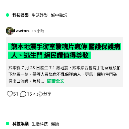
科技娛樂
生活娛樂
城中熱話
Lawton
18 小時
熊本地震手術室驚魂片瘋傳 醫護保護病
人、逃生門 網民讚值得尊敬
熊本縣 7 月 28 日發生 7.1 級地震，熊本綜合醫院手術室鏡頭拍
下地震一刻，醫護人員臨危不亂保護病人，更馬上開逃生門確
閱讀全文
保出口流通。片段...
51
15
分享
↗
科技娛樂
生活科技
健康