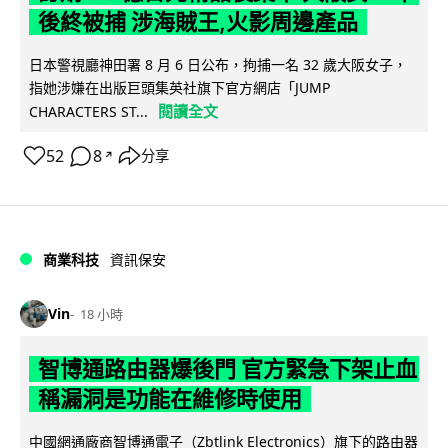
後終被捕 涉海賊王,火影周邊產品
日本警視廳神田署 8 月 6 日公布，拘捕一名 32 歲大阪女子，
指她涉嫌在出版巨頭集英社旗下官方網店「JUMP
閱讀全文
CHARACTERS ST...
52
8
分享
↗
商業科技
資訊保安
Vin
18 小時
智博通路由器爆後門 官方緊急下架止血
稱漏洞是功能在維修時使用
中國網通廠商智博通電子（Zbtlink Electronics）旗下的路由器