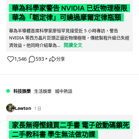
華為科學家警告 NVIDIA 已近物理極限
華為「韜定律」可繞過摩爾定律瓶頸
華為半導體首席科學家廖恒罕見接受近 5 小時專訪，警告
NVIDIA 等西方晶片巨頭正逼近物理極限，傳統製程升級已失經
閱讀全文
濟效益。他同時介紹華為...
1,546
593
分享
↗
科技娛樂
生活娛樂
城中熱話
Lawton
1 日
家長無得慳錢買二手書 電子啟動碼鎖死
二手教科書 學生無法做功課