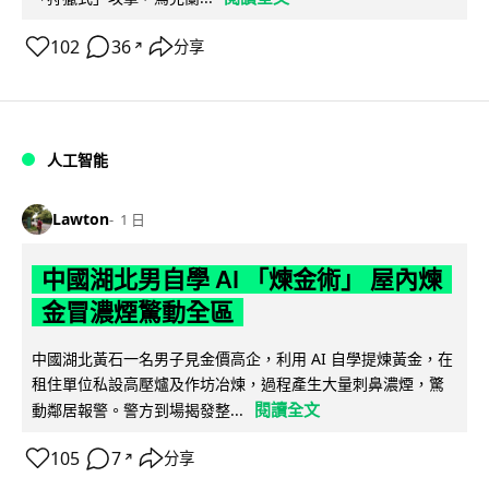
102
36
分享
↗
人工智能
Lawton
1 日
中國湖北男自學 AI 「煉金術」 屋內煉
金冒濃煙驚動全區
中國湖北黃石一名男子見金價高企，利用 AI 自學提煉黃金，在
租住單位私設高壓爐及作坊冶煉，過程產生大量刺鼻濃煙，驚
閱讀全文
動鄰居報警。警方到場揭發整...
105
7
分享
↗