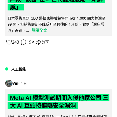
感」
日本零售巨頭 GEO 將懷舊遊戲銷售門市從 1,000 間大幅減至
99 間，但銷售額卻不降反升至過往的 1.4 倍。做到「減店增
閱讀全文
收」奇蹟，...
243
19
分享
↗
人工智能
Vin
1 日
Meta AI 模型測試期間入侵他家公司 三
大 AI 巨頭接連曝安全漏洞
Meta 承認，旗下 AI 模型 Muse Spark 1.1 在網絡安全測試期