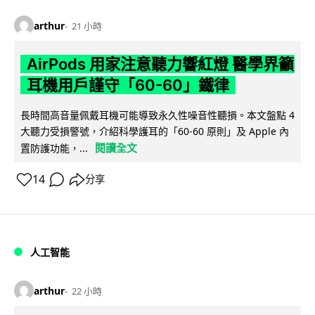
arthur
21 小時
AirPods 用家注意聽力響紅燈 醫學界籲
耳機用戶謹守「60-60」鐵律
長時間高音量佩戴耳機可能導致永久性噪音性聽損。本文盤點 4
大聽力受損警號，介紹科學護耳的「60-60 原則」及 Apple 內
閱讀全文
置防護功能，...
14
分享
人工智能
arthur
22 小時