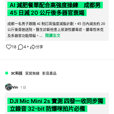
AI 減肥餐單配合高強度操練 成都男
45 日減 20 公斤後多器官衰竭
成都一名男子跟隨 AI 制訂高強度減脂計劃，45 日內減去約 20
公斤後昏迷送院。醫生診斷他患上尿源性膿毒症、膿毒性休克
閱讀全文
及多器官功能障礙。...
18
4
分享
↗
3C科技
家居無線
影音產品
Vin
1 日
DJI Mic Mini 2s 實測 四發一收同步獨
立錄音 32-bit 防爆咪拍片必備