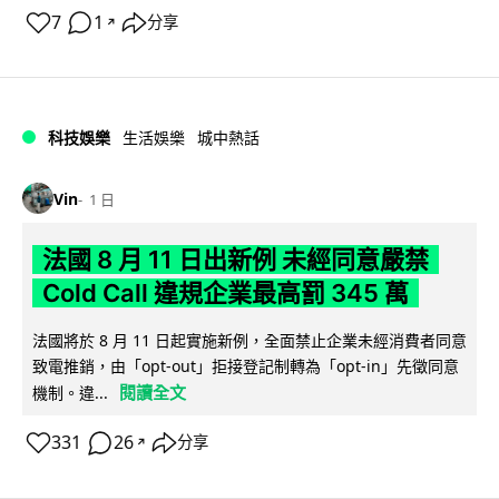
7
1
分享
↗
科技娛樂
生活娛樂
城中熱話
Vin
1 日
法國 8 月 11 日出新例 未經同意嚴禁
Cold Call 違規企業最高罰 345 萬
法國將於 8 月 11 日起實施新例，全面禁止企業未經消費者同意
致電推銷，由「opt-out」拒接登記制轉為「opt-in」先徵同意
閱讀全文
機制。違...
331
26
分享
↗