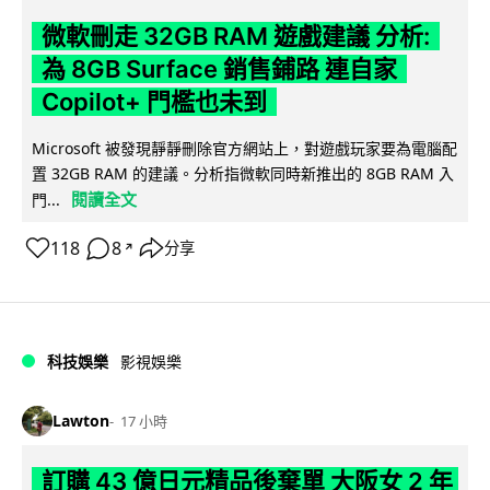
微軟刪走 32GB RAM 遊戲建議 分析:
為 8GB Surface 銷售鋪路 連自家
Copilot+ 門檻也未到
Microsoft 被發現靜靜刪除官方網站上，對遊戲玩家要為電腦配
置 32GB RAM 的建議。分析指微軟同時新推出的 8GB RAM 入
閱讀全文
門...
118
8
分享
↗
科技娛樂
影視娛樂
Lawton
17 小時
訂購 43 億日元精品後棄單 大阪女 2 年