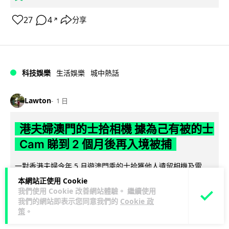
27
4
分享
↗
科技娛樂
生活娛樂
城中熱話
Lawton
1 日
港夫婦澳門的士拾相機 據為己有被的士
Cam 睇到 2 個月後再入境被捕
一對香港夫婦今年 5 月遊澳門乘的士拾獲他人遺留相機及電
池，拾遺不報並帶返香港自用。兩人本月 2 日經港珠澳大橋再
本網站正使用 Cookie
閱讀全文
次入境澳門時，被治安警察局...
我們使用 Cookie 改善網站體驗。 繼續使用
我們的網站即表示您同意我們的
Cookie 政
策
。
532
75
分享
↗