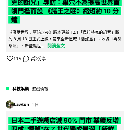
克的詛咒」專訪：巢穴不為提高世界首
領門檻而設 《諸王之眠》縮短約 10 分
鐘
《魔獸世界：至暗之夜》版本更新 12.1「烏拉特克的詛咒」將
於 8 月 13 日正式上線，帶來全新區域「盤蛇島」、地城「毒牙
閱讀全文
祭壇」、新型態世...
115
分享
科技娛樂
遊戲情報
Lawton
1 日
日本二手遊戲店減 90% 門市 業績反增
四成 "懷舊"在 Z 世代變成最潮「新鮮