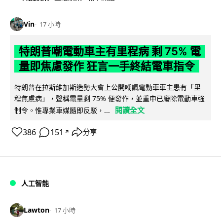
Vin
17 小時
特朗普嘲電動車主有里程病 剩 75% 電
量即焦慮發作 狂言一手終結電車指令
特朗普在拉斯維加斯造勢大會上公開嘲諷電動車車主患有「里
程焦慮病」，聲稱電量剩 75% 便發作，並重申已廢除電動車強
閱讀全文
制令。惟專業車媒隨即反駁，...
386
151
分享
↗
人工智能
Lawton
17 小時