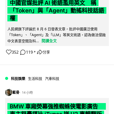
中國官媒批評 AI 術語濫用英文 稱
「Token」與「Agent」動搖科技話語
權
人民網旗下評論於 8 月 6 日發表文章，批評中國廣泛使用
「Token」、「Agent」及「LLM」等英文術語，認為做法侵蝕
閱讀全文
中文表意空間及科...
352
119
分享
↗
科技娛樂
生活科技
汽車科技
藍骨
14 小時
BMW 車廂熒幕強推蜘蛛俠電影廣告
車主怒轟堪比 iTunes 送 U2 專輯翻版