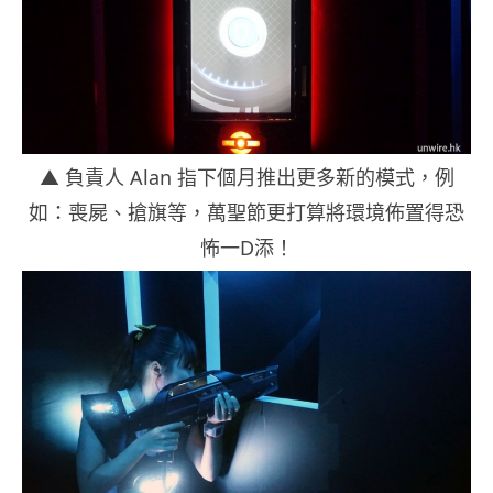
▲ 負責人 Alan 指下個月推出更多新的模式，例
如：喪屍、搶旗等，萬聖節更打算將環境佈置得恐
怖一D添！