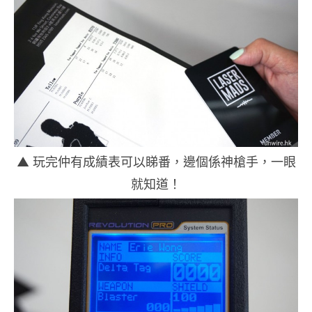
▲ 玩完仲有成績表可以睇番，邊個係神槍手，一眼
就知道！