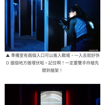
▲ 準備室有兩個入口可以進入戰場，一入去就好快
D 搵個地方做埋伏啦。記住啊！一定要雙手拎槍先
開到槍架！