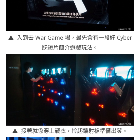
▲ 入到去 War Game 場，最先會有一段好 Cyber
既短片簡介遊戲玩法。
▲ 接著就係穿上戰衣，拎起鐳射槍準備出發。