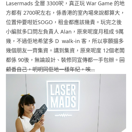
Lasermads 全層 3300呎，真正玩 War Game 的地
方都有 2700呎左右，係香港的室內場來說都算大，
位置仲要咁近SOGO，租金都應該幾貴。玩完之後
小編就多口問左負責人 Alan，原來呢度月租成 9萬
幾，不過佢地希望多 D walk-in 客，所以寧願搵多
幾個朋友一齊集資。講到集資，原來呢度 12個老闆
都係 90後，無論設計、裝修同宣傳都一手包辦。
回
顧番自己，明明同佢地一樣年紀，唉…