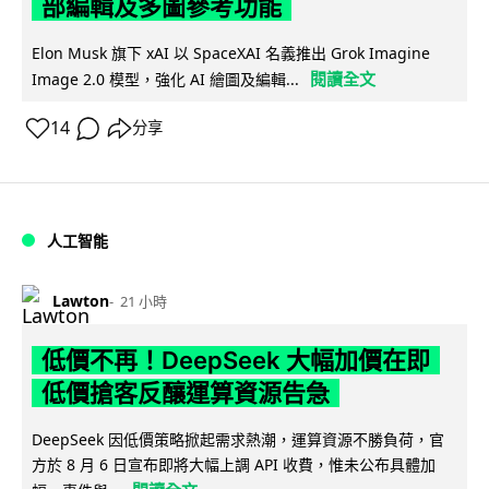
部編輯及多圖參考功能
Elon Musk 旗下 xAI 以 SpaceXAI 名義推出 Grok Imagine
閱讀全文
Image 2.0 模型，強化 AI 繪圖及編輯...
14
分享
人工智能
Lawton
21 小時
低價不再！DeepSeek 大幅加價在即
低價搶客反釀運算資源告急
DeepSeek 因低價策略掀起需求熱潮，運算資源不勝負荷，官
方於 8 月 6 日宣布即將大幅上調 API 收費，惟未公布具體加