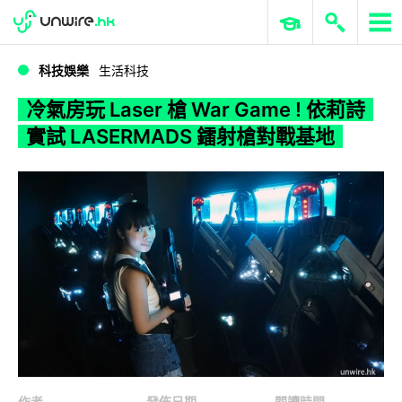
WWDC 2026
GenAI 與雲端科技專區
ERP 與商業 AI
冷氣房玩 Laser 槍 War Game ! 依莉詩實試 LASERMADS 鐳射槍對戰基地
科技娛樂
生活科技
冷氣房玩 Laser 槍 War Game ! 依莉詩
實試 LASERMADS 鐳射槍對戰基地
作者
發佈日期
閱讀時間