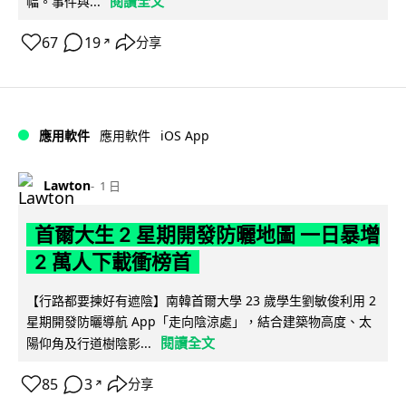
閱讀全文
幅。事件與...
67
19
分享
↗
iOS App
應用軟件
應用軟件
Lawton
1 日
首爾大生 2 星期開發防曬地圖 一日暴增
2 萬人下載衝榜首
【行路都要揀好有遮陰】南韓首爾大學 23 歲學生劉敏俊利用 2
星期開發防曬導航 App「走向陰涼處」，結合建築物高度、太
閱讀全文
陽仰角及行道樹陰影...
85
3
分享
↗