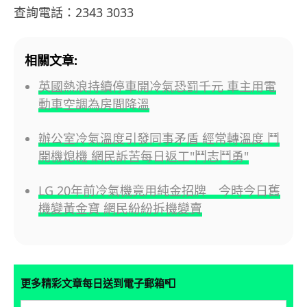
查詢電話：2343 3033
相關文章:
英國熱浪持續停車開冷氣恐罰千元 車主用電
動車空調為房間降溫
辦公室冷氣溫度引發同事矛盾 經常轉溫度 鬥
開機熄機 網民訴苦每日返工"鬥志鬥勇"
LG 20年前冷氣機竟用純金招牌 今時今日舊
機變黃金寶 網民紛紛拆機變賣
📮
更多精彩文章每日送到電子郵箱