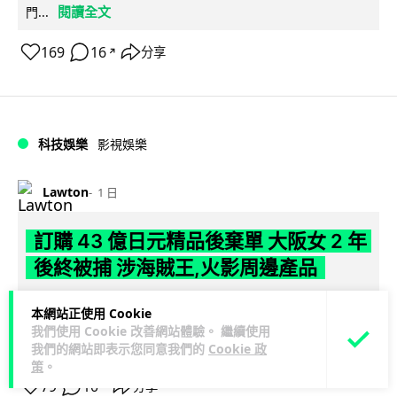
閱讀全文
門...
169
16
分享
↗
科技娛樂
影視娛樂
Lawton
1 日
訂購 43 億日元精品後棄單 大阪女 2 年
後終被捕 涉海賊王,火影周邊產品
日本警視廳神田署 8 月 6 日公布，拘捕一名 32 歲大阪女子，
本網站正使用 Cookie
指她涉嫌在出版巨頭集英社旗下官方網店「JUMP
我們使用 Cookie 改善網站體驗。 繼續使用
閱讀全文
CHARACTERS ST...
我們的網站即表示您同意我們的
Cookie 政
策
。
79
10
分享
↗