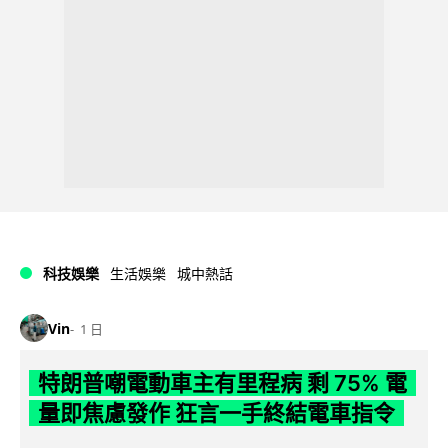
科技娛樂
生活娛樂
城中熱話
Vin
1 日
特朗普嘲電動車主有里程病 剩 75% 電
量即焦慮發作 狂言一手終結電車指令