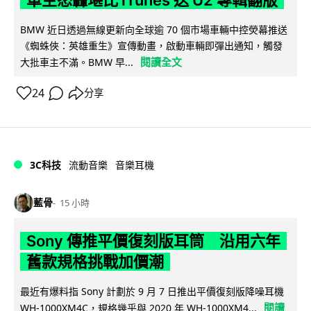
BMW 近日透過無線更新向全球逾 70 個市場車輛中控熒幕推送
《蜘蛛俠：英雄重生》宣傳動畫，啟動車輛即彈出通知，觸發
閱讀全文
大批車主不滿。BMW 早...
24
分享
3C科技
流動音樂
音樂耳機
藍骨
15 小時
Sony 傳推平價復刻版耳筒 沿用六年
舊款規格挑戰加價潮
最近有爆料指 Sony 計劃於 9 月 7 日推出平價復刻版降噪耳機
閱讀
WH-1000XM4C，規格幾乎與 2020 年 WH-1000XM4...