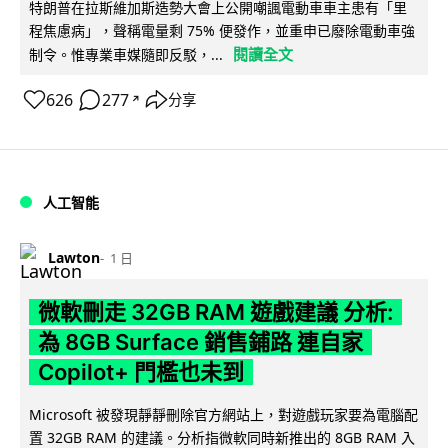
特朗普在拉斯維加斯造勢大會上公開嘲諷電動車車主患有「里
程焦慮病」，聲稱電量剩 75% 便發作，並重申已廢除電動車強
閱讀全文
制令。惟專業車媒隨即反駁，...
626
277
分享
↗
人工智能
Lawton
1 日
微軟刪走 32GB RAM 遊戲建議 分析:
為 8GB Surface 銷售鋪路 連自家
Copilot+ 門檻也未到
Microsoft 被發現靜靜刪除官方網站上，對遊戲玩家要為電腦配
置 32GB RAM 的建議。分析指微軟同時新推出的 8GB RAM 入