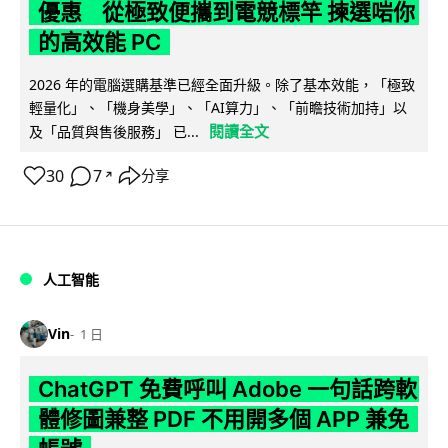
優惠 從極致便攜到電競標竿 揀選啱你
的高效能 PC
2026 年的電腦選購基準已經全面升級。除了基本效能，「極致
輕量化」、「機身美學」、「AI算力」、「前瞻技術加持」以
閱讀全文
及「品質與售後服務」 已...
30
7
分享
↗
人工智能
Vin
1 日
ChatGPT 免費呼叫 Adobe 一句話跨軟
體修圖兼整 PDF 不用開多個 APP 兼免