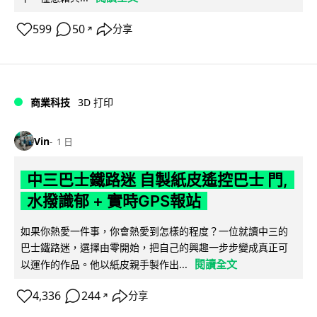
599
50
分享
↗
商業科技
3D 打印
Vin
1 日
中三巴士鐵路迷 自製紙皮遙控巴士 門,
水撥識郁 + 實時GPS報站
如果你熱愛一件事，你會熱愛到怎樣的程度？一位就讀中三的
巴士鐵路迷，選擇由零開始，把自己的興趣一步步變成真正可
閱讀全文
以運作的作品。他以紙皮親手製作出...
4,336
244
分享
↗