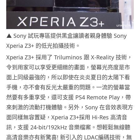
▲ Sony 試玩專區提供黑盒讓讀者親身體驗 Sony
Xperia Z3+ 的低光拍攝技術。
Xperia Z3+ 採用了 Triluminos 跟 X-Reality 技術，
令到用家可以享受更細緻的畫面，螢幕光亮度是市
面上同級最強的，所以即使在炎炎夏日的太陽下看
手機，亦不會有反光太嚴重的問題。一流的螢幕當
然要有多重享受，還可支援 PS4 Remote Play，帶
來刺激的流動打機體驗。另外，Sony
在音效表現方
面同樣無容置疑，
Xperia Z3+
採用
Hi-Res
高清音
訊，支援
24-bit/
192kHz
音樂檔案。
想輕鬆無線聽
高清音樂亦有新驚喜
!
新引
入的
LDAC
編碼技術，
無