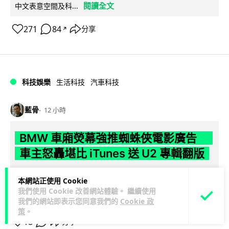
閱讀全文
中文表意空間及科...
271
84
分享
↗
科技娛樂
生活科技
汽車科技
藍骨
12 小時
BMW 車廂熒幕強推蜘蛛俠電影廣告
車主怒轟堪比 iTunes 送 U2 專輯翻版
BMW 近日透過無線更新向全球逾 70 個市場車輛中控熒幕推送
本網站正使用 Cookie
《蜘蛛俠：英雄重生》宣傳動畫，啟動車輛即彈出通知，觸發
我們使用 Cookie 改善網站體驗。 繼續使用
閱讀全文
大批車主不滿。BMW 早...
我們的網站即表示您同意我們的
Cookie 政
策
。
18
分享