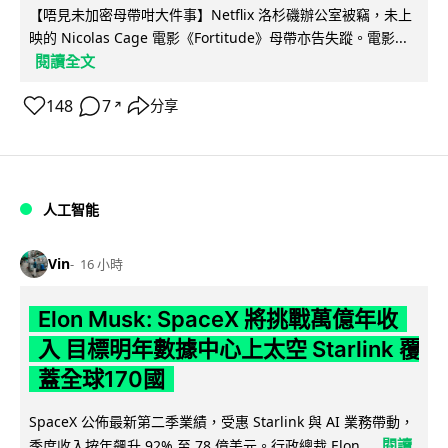
【唔見未加密母帶咁大件事】Netflix 洛杉磯辦公室被竊，未上
映的 Nicolas Cage 電影《Fortitude》母帶亦告失蹤。電影...
閱讀全文
148
7
分享
↗
人工智能
Vin
16 小時
Elon Musk: SpaceX 將挑戰萬億年收
入 目標明年數據中心上太空 Starlink 覆
蓋全球170國
SpaceX 公佈最新第二季業績，受惠 Starlink 與 AI 業務帶動，
閱讀
季度收入按年飆升 92% 至 78 億美元。行政總裁 Elon...