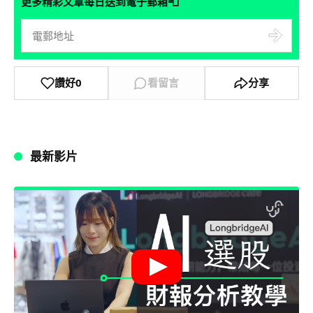
📮
更多精彩文章每日送到電子郵箱
讚好
0
看留言
分享
最新影片