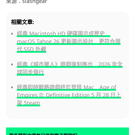
來源：slashgear
相關文章:
經典 Macintosh HD 硬碟圖示成歷史
macOS Tahoe 26 更新圖示設計 更符合現
代 SSD 外觀
經典《城市獵人》遊戲復刻推出 2026 年全
球同步發行
經典即時戰略遊戲終於登陸 Mac Age of
Empires II: Definitive Edition 5 月 28 日上
架 Steam