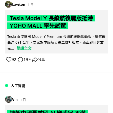
Lawton
1 日
Tesla Model Y 長續航後驅版抵港
YOHO MALL 率先試駕
Tesla 香港推出 Model Y Premium 長續航後輪驅動版，續航最
高達 691 公里，為家族中續航最長單摩打版本。新車即日起於
閱讀全文
元...
92
19
分享
↗
人工智能
Vin
1 日