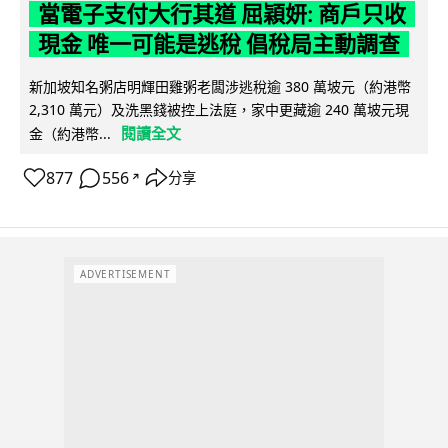
當電子支付大行其道 屈穎妍: 商戶只收
現金 唯一可能是逃稅 倡稅局主動調查
新加坡知名粥店明輝田雞粥老闆涉逃稅逾 380 萬坡元（約港幣
2,310 萬元）及洗黑錢被控上法庭，家中更藏逾 240 萬坡元現
閱讀全文
金（約港幣...
877
556
分享
↗
ADVERTISEMENT