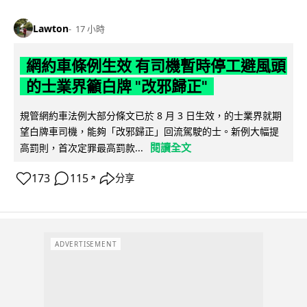
Lawton
17 小時
網約車條例生效 有司機暫時停工避風頭
的士業界籲白牌 "改邪歸正"
規管網約車法例大部分條文已於 8 月 3 日生效，的士業界就期
望白牌車司機，能夠「改邪歸正」回流駕駛的士。新例大幅提
閱讀全文
高罰則，首次定罪最高罰款...
173
115
分享
↗
ADVERTISEMENT