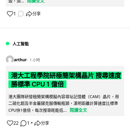
閱讀全文
毀，須...
1
分享
人工智能
arthur
1 小時
港大工程學院研極簡架構晶片 搜尋速度
勝標準 CPU 1 億倍
港大團隊研發極簡架構模擬內容尋址記憶體（CAM）晶片，用
二硫化鉬及半金屬銻克服傳輸瓶頸，漢明距離計算速度比標準
閱讀全文
CPU快1億倍，每次搜尋耗能低...
22
1
分享
↗