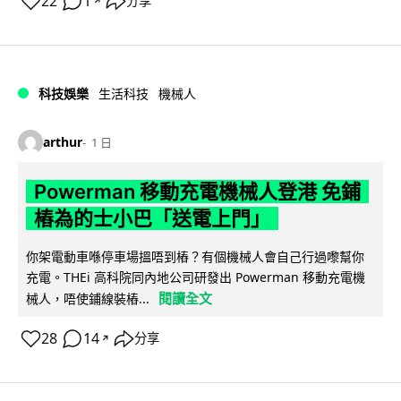
22
1
分享
↗
科技娛樂
生活科技
機械人
arthur
1 日
Powerman 移動充電機械人登港 免鋪
樁為的士小巴「送電上門」
你架電動車喺停車場搵唔到樁？有個機械人會自己行過嚟幫你
充電。THEi 高科院同內地公司研發出 Powerman 移動充電機
閱讀全文
械人，唔使鋪線裝樁...
28
14
分享
↗