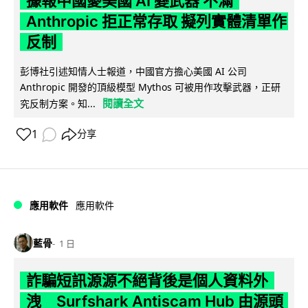
據報中國憂美國 AI 變武器 不滿
Anthropic 拒正常存取 擬列實體清單作
反制
彭博社引述知情人士報道，中國官方擔心美國 AI 公司
Anthropic 開發的頂級模型 Mythos 可被用作攻擊武器，正研
閱讀全文
究反制方案。知...
1
分享
應用軟件
應用軟件
藍骨
1 日
詐騙短訊源源不絕背後是個人資料外
洩 Surfshark Antiscam Hub 由源頭