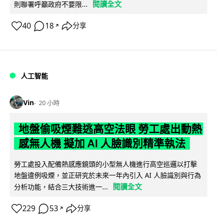
閱讀全文
則聯署呼籲政府不要限...
40
18
分享
↗
人工智能
Vin
20 小時
地盤偷吸煙難逃高空法眼 勞工處出動熱
感無人機 擬加 AI 人臉識別精準執法
勞工處投入配備熱感應鏡頭的小型無人機進行高空巡邏以打擊
地盤違例吸煙，並正研究於未來一年內引入 AI 人臉識別與行為
閱讀全文
分析功能，結合三大技術進一...
229
53
分享
↗