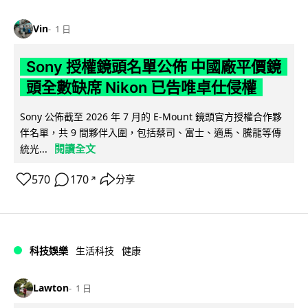
Vin
1 日
Sony 授權鏡頭名單公佈 中國廠平價鏡
頭全數缺席 Nikon 已告唯卓仕侵權
Sony 公佈截至 2026 年 7 月的 E-Mount 鏡頭官方授權合作夥
伴名單，共 9 間夥伴入圍，包括蔡司、富士、適馬、騰龍等傳
閱讀全文
統光...
570
170
分享
↗
科技娛樂
生活科技
健康
Lawton
1 日