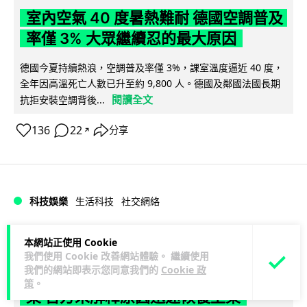
室內空氣 40 度暑熱難耐 德國空調普及
率僅 3% 大眾繼續忍的最大原因
德國今夏持續熱浪，空調普及率僅 3%，課室溫度逼近 40 度，
全年因高溫死亡人數已升至約 9,800 人。德國及鄰國法國長期
閱讀全文
抗拒安裝空調背後...
136
22
分享
↗
科技娛樂
生活科技
社交網絡
Lawton
1 日
本網站正使用 Cookie
我們使用 Cookie 改善網站體驗。 繼續使用
我們的網站即表示您同意我們的
Cookie 政
Telegram 一度從 Apple App Store 下
策
。
架 官方未解釋原因迅速恢復上架