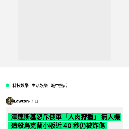
科技娛樂
生活娛樂
城中熱話
Lawton
1 日
澤連斯基怒斥俄軍「人肉狩獵」 無人機
追殺烏克蘭小販近 40 秒仍被炸傷