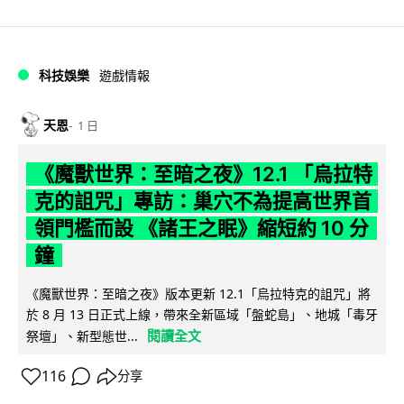
科技娛樂
遊戲情報
天恩
1 日
《魔獸世界：至暗之夜》12.1 「烏拉特
克的詛咒」專訪：巢穴不為提高世界首
領門檻而設 《諸王之眠》縮短約 10 分
鐘
《魔獸世界：至暗之夜》版本更新 12.1「烏拉特克的詛咒」將
於 8 月 13 日正式上線，帶來全新區域「盤蛇島」、地城「毒牙
閱讀全文
祭壇」、新型態世...
116
分享