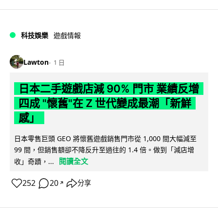
科技娛樂
遊戲情報
Lawton
1 日
日本二手遊戲店減 90% 門市 業績反增
四成 "懷舊"在 Z 世代變成最潮「新鮮
感」
日本零售巨頭 GEO 將懷舊遊戲銷售門市從 1,000 間大幅減至
99 間，但銷售額卻不降反升至過往的 1.4 倍。做到「減店增
閱讀全文
收」奇蹟，...
252
20
分享
↗