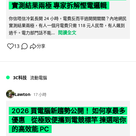
實測結果兩極 專家拆解慳電邏輯
你信唔信冷氣長開 24 小時，電費反而平過開開關關？內地網民
實測結果兩極，有人一個月電費只需 118 元人民幣，有人飆到
閱讀全文
過千。電力部門話不能...
13
分享
3C科技
流動電腦
Lawton
17 小時
2026 買電腦新趨勢公開！ 如何享最多
優惠 從極致便攜到電競標竿 揀選啱你
的高效能 PC