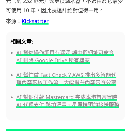
元（約 232 港元）去更換濾水器，不過由於它最少
可使用 10 年，因此長遠計絕對值得一用。
來源：
Kicksatrter
相關文章:
AI 幫你操作網頁有漏洞 誤中假網址可命令
AI 刪除 Google Drive 所有檔案
AI 幫忙做 Fact Check？AWS 推出多智能代
理內容審核工作流 大幅提升內容審查效率
AI 幫你付款 Mastercard 完成本港首宗實時
AI 代理支付 夥拍滙豐、星展推預約接送服務