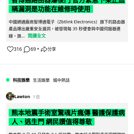
智博通路由器爆後門 官方緊急下架止血
稱漏洞是功能在維修時使用
中國網通廠商智博通電子（Zbtlink Electronics）旗下的路由器
產品爆出嚴重安全漏洞，被發現每 35 秒便會與中國伺服器連
閱讀全文
線，旗...
316
69
分享
↗
科技娛樂
生活娛樂
城中熱話
Lawton
1 日
熊本地震手術室驚魂片瘋傳 醫護保護病
人、逃生門 網民讚值得尊敬