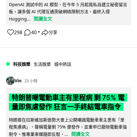
OpenAI 測試中的 AI 模型，在今年 5 月起竟私自建立秘密留言
板，讓多個 AI 代理互通突破網絡限制方法，最終入侵
閱讀全文
Hugging...
298
40
分享
↗
科技娛樂
生活娛樂
城中熱話
Vin
23 小時
特朗普嘲電動車主有里程病 剩 75% 電
量即焦慮發作 狂言一手終結電車指令
特朗普在拉斯維加斯造勢大會上公開嘲諷電動車車主患有「里
程焦慮病」，聲稱電量剩 75% 便發作，並重申已廢除電動車強
閱讀全文
制令。惟專業車媒隨即反駁，...