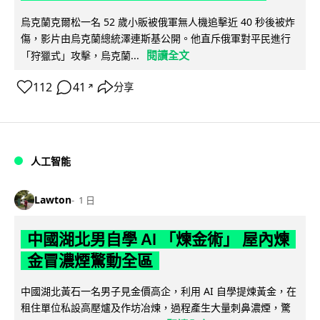
烏克蘭克爾松一名 52 歲小販被俄軍無人機追擊近 40 秒後被炸
傷，影片由烏克蘭總統澤連斯基公開。他直斥俄軍對平民進行
閱讀全文
「狩獵式」攻擊，烏克蘭...
112
41
分享
↗
人工智能
Lawton
1 日
中國湖北男自學 AI 「煉金術」 屋內煉
金冒濃煙驚動全區
中國湖北黃石一名男子見金價高企，利用 AI 自學提煉黃金，在
租住單位私設高壓爐及作坊冶煉，過程產生大量刺鼻濃煙，驚