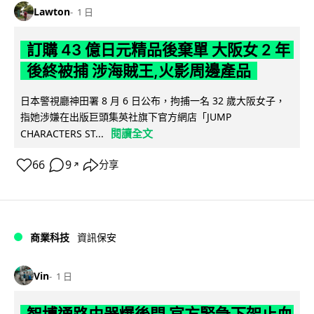
Lawton
1 日
訂購 43 億日元精品後棄單 大阪女 2 年
後終被捕 涉海賊王,火影周邊產品
日本警視廳神田署 8 月 6 日公布，拘捕一名 32 歲大阪女子，
指她涉嫌在出版巨頭集英社旗下官方網店「JUMP
閱讀全文
CHARACTERS ST...
66
9
分享
↗
商業科技
資訊保安
Vin
1 日