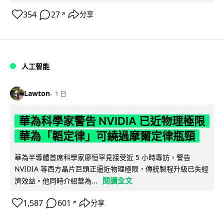
354
27
分享
↗
人工智能
Lawton
1 日
華為科學家警告 NVIDIA 已近物理極限
華為「韜定律」可繞過摩爾定律瓶頸
華為半導體首席科學家廖恒罕見接受近 5 小時專訪，警告
NVIDIA 等西方晶片巨頭正逼近物理極限，傳統製程升級已失經
閱讀全文
濟效益。他同時介紹華為...
1,587
601
分享
↗