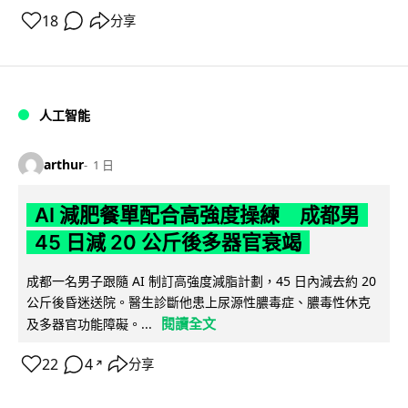
18
分享
人工智能
arthur
1 日
AI 減肥餐單配合高強度操練 成都男
45 日減 20 公斤後多器官衰竭
成都一名男子跟隨 AI 制訂高強度減脂計劃，45 日內減去約 20
公斤後昏迷送院。醫生診斷他患上尿源性膿毒症、膿毒性休克
閱讀全文
及多器官功能障礙。...
22
4
分享
↗