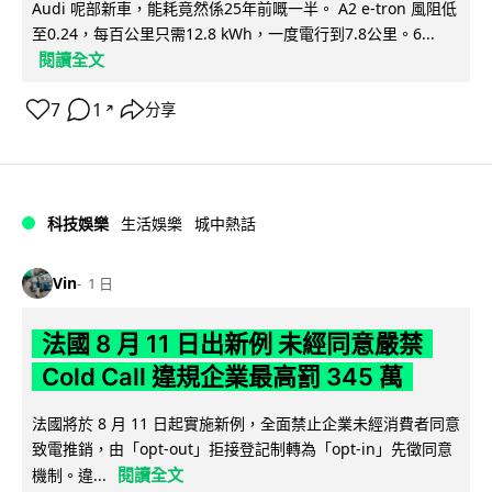
Audi 呢部新車，能耗竟然係25年前嘅一半。 A2 e-tron 風阻低
至0.24，每百公里只需12.8 kWh，一度電行到7.8公里。6...
閱讀全文
7
1
分享
↗
科技娛樂
生活娛樂
城中熱話
Vin
1 日
法國 8 月 11 日出新例 未經同意嚴禁
Cold Call 違規企業最高罰 345 萬
法國將於 8 月 11 日起實施新例，全面禁止企業未經消費者同意
致電推銷，由「opt-out」拒接登記制轉為「opt-in」先徵同意
閱讀全文
機制。違...