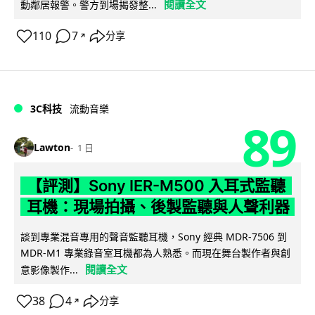
閱讀全文
動鄰居報警。警方到場揭發整...
110
7
分享
↗
3C科技
流動音樂
89
Lawton
1 日
【評測】Sony IER-M500 入耳式監聽
耳機：現場拍攝、後製監聽與人聲利器
談到專業混音專用的聲音監聽耳機，Sony 經典 MDR-7506 到
MDR-M1 專業錄音室耳機都為人熟悉。而現在舞台製作者與創
閱讀全文
意影像製作...
38
4
分享
↗