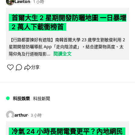
Lawton
1 小時
首爾大生 2 星期開發防曬地圖 一日暴增
2 萬人下載衝榜首
【行路都要揀好有遮陰】南韓首爾大學 23 歲學生劉敏俊利用 2
星期開發防曬導航 App「走向陰涼處」，結合建築物高度、太
閱讀全文
陽仰角及行道樹陰影...
分享
科技娛樂
科技新聞
arthur
3 小時
冷氣 24 小時長開電費更平？內地網民