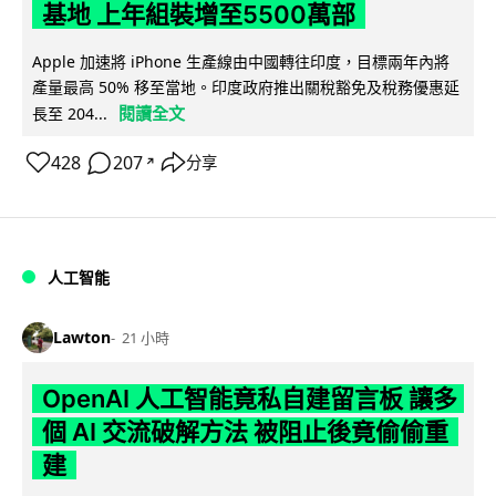
基地 上年組裝增至5500萬部
Apple 加速將 iPhone 生產線由中國轉往印度，目標兩年內將
產量最高 50% 移至當地。印度政府推出關稅豁免及稅務優惠延
閱讀全文
長至 204...
428
207
分享
↗
人工智能
Lawton
21 小時
OpenAI 人工智能竟私自建留言板 讓多
個 AI 交流破解方法 被阻止後竟偷偷重
建