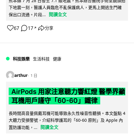
熊本縣 7 月 28 日發生 7.1 級地震，熊本綜合醫院手術室鏡頭拍
下地震一刻，醫護人員臨危不亂保護病人，更馬上開逃生門確
閱讀全文
保出口流通。片段...
67
17
分享
↗
科技娛樂
生活科技
健康
arthur
1 日
AirPods 用家注意聽力響紅燈 醫學界籲
耳機用戶謹守「60-60」鐵律
長時間高音量佩戴耳機可能導致永久性噪音性聽損。本文盤點 4
大聽力受損警號，介紹科學護耳的「60-60 原則」及 Apple 內
閱讀全文
置防護功能，...